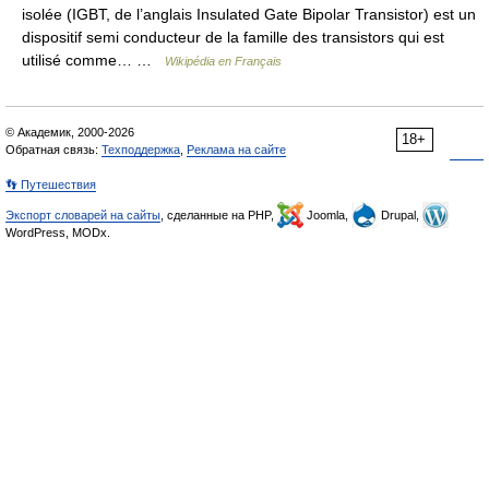
isolée (IGBT, de l’anglais Insulated Gate Bipolar Transistor) est un
dispositif semi conducteur de la famille des transistors qui est
utilisé comme… …
Wikipédia en Français
© Академик, 2000-2026
18+
Обратная связь:
Техподдержка
,
Реклама на сайте
👣 Путешествия
Экспорт словарей на сайты
, сделанные на PHP,
Joomla,
Drupal,
WordPress, MODx.