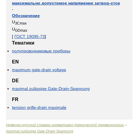
максимально допустимое напряжение затвор-сток
-
Обозначение
U
ЗСmax
U
GDmax
[
ГОСТ 19095-73
]
Тематики
полупроводниковые приборы
EN
maximum gate-drain voltage
DE
maximal zulässige Gate-Drain-Spannung
FR
tension grille-drain maximale
Немецко-русский словарь нормативно-технической терминологии
>
maximal zulässige Gate-Drain-Spannung