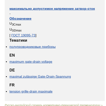
максимально допустимое напряжение затвор-сток
-
Обозначение
U
ЗСmax
U
GDmax
[
ГОСТ 19095-73
]
Тематики
полупроводниковые приборы
EN
maximum gate-drain voltage
DE
maximal zulässige Gate-Drain-Spannung
FR
tension grille-drain maximale
Русско-английский словарь нормативно-технической терминологии
>