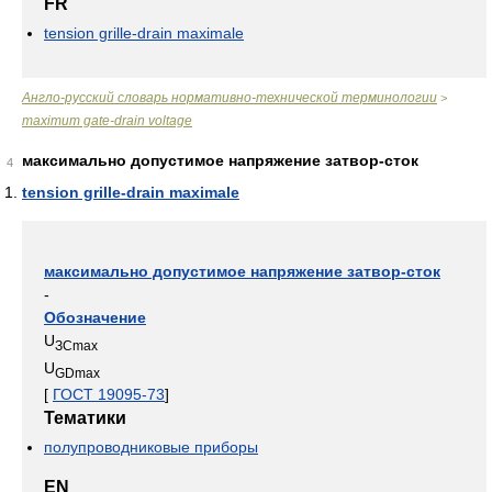
FR
tension grille-drain maximale
Англо-русский словарь нормативно-технической терминологии
>
maximum gate-drain voltage
максимально допустимое напряжение затвор-сток
4
tension grille-drain maximale
максимально допустимое напряжение затвор-сток
-
Обозначение
U
ЗСmax
U
GDmax
[
ГОСТ 19095-73
]
Тематики
полупроводниковые приборы
EN