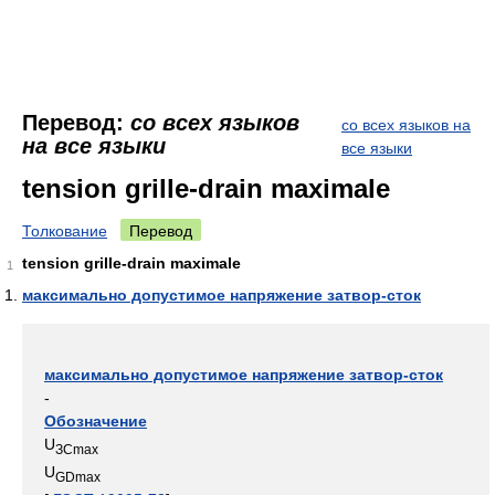
Перевод:
со всех языков
со всех языков на
на все языки
все языки
tension grille-drain maximale
Толкование
Перевод
tension grille-drain maximale
1
максимально допустимое напряжение затвор-сток
максимально допустимое напряжение затвор-сток
-
Обозначение
U
ЗСmax
U
GDmax