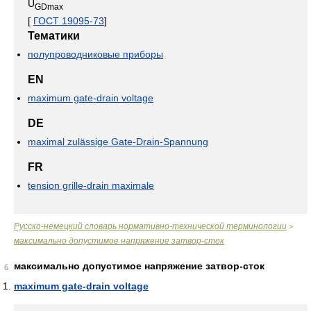
U
GDmax
[
ГОСТ 19095-73
]
Тематики
полупроводниковые приборы
EN
maximum gate-drain voltage
DE
maximal zulässige Gate-Drain-Spannung
FR
tension grille-drain maximale
Русско-немецкий словарь нормативно-технической терминологии
>
максимально допустимое напряжение затвор-сток
максимально допустимое напряжение затвор-сток
6
maximum gate-drain voltage