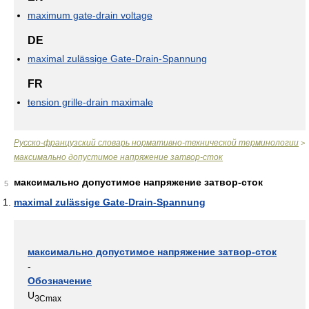
maximum gate-drain voltage
DE
maximal zulässige Gate-Drain-Spannung
FR
tension grille-drain maximale
Русско-французский словарь нормативно-технической терминологии
>
максимально допустимое напряжение затвор-сток
максимально допустимое напряжение затвор-сток
5
maximal zulässige Gate-Drain-Spannung
максимально допустимое напряжение затвор-сток
-
Обозначение
U
ЗСmax