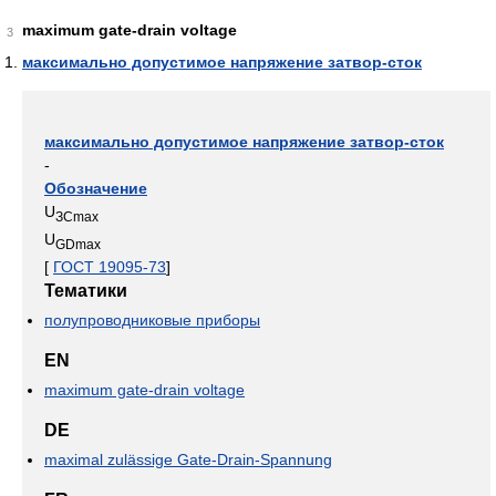
maximum gate-drain voltage
3
максимально допустимое напряжение затвор-сток
максимально допустимое напряжение затвор-сток
-
Обозначение
U
ЗСmax
U
GDmax
[
ГОСТ 19095-73
]
Тематики
полупроводниковые приборы
EN
maximum gate-drain voltage
DE
maximal zulässige Gate-Drain-Spannung