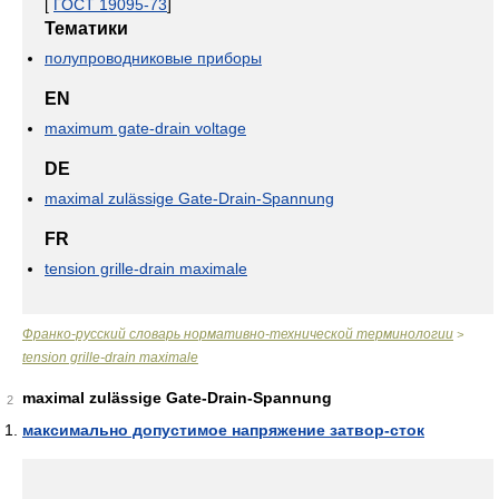
[
ГОСТ 19095-73
]
Тематики
полупроводниковые приборы
EN
maximum gate-drain voltage
DE
maximal zulässige Gate-Drain-Spannung
FR
tension grille-drain maximale
Франко-русский словарь нормативно-технической терминологии
>
tension grille-drain maximale
maximal zulässige Gate-Drain-Spannung
2
максимально допустимое напряжение затвор-сток