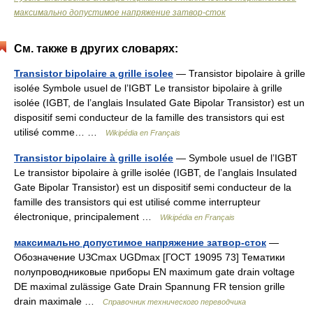
максимально допустимое напряжение затвор-сток
См. также в других словарях:
Transistor bipolaire a grille isolee
— Transistor bipolaire à grille
isolée Symbole usuel de l’IGBT Le transistor bipolaire à grille
isolée (IGBT, de l’anglais Insulated Gate Bipolar Transistor) est un
dispositif semi conducteur de la famille des transistors qui est
utilisé comme… …
Wikipédia en Français
Transistor bipolaire à grille isolée
— Symbole usuel de l’IGBT
Le transistor bipolaire à grille isolée (IGBT, de l’anglais Insulated
Gate Bipolar Transistor) est un dispositif semi conducteur de la
famille des transistors qui est utilisé comme interrupteur
électronique, principalement …
Wikipédia en Français
максимально допустимое напряжение затвор-сток
—
Обозначение UЗСmax UGDmax [ГОСТ 19095 73] Тематики
полупроводниковые приборы EN maximum gate drain voltage
DE maximal zulässige Gate Drain Spannung FR tension grille
drain maximale …
Справочник технического переводчика