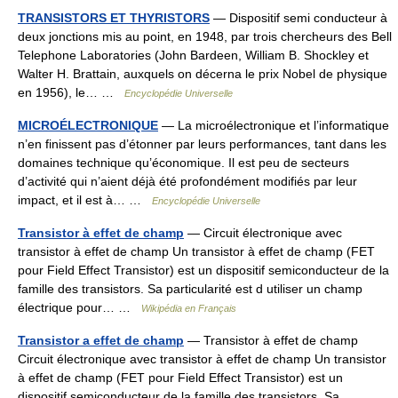
TRANSISTORS ET THYRISTORS
— Dispositif semi conducteur à
deux jonctions mis au point, en 1948, par trois chercheurs des Bell
Telephone Laboratories (John Bardeen, William B. Shockley et
Walter H. Brattain, auxquels on décerna le prix Nobel de physique
en 1956), le… …
Encyclopédie Universelle
MICROÉLECTRONIQUE
— La microélectronique et l’informatique
n’en finissent pas d’étonner par leurs performances, tant dans les
domaines technique qu’économique. Il est peu de secteurs
d’activité qui n’aient déjà été profondément modifiés par leur
impact, et il est à… …
Encyclopédie Universelle
Transistor à effet de champ
— Circuit électronique avec
transistor à effet de champ Un transistor à effet de champ (FET
pour Field Effect Transistor) est un dispositif semiconducteur de la
famille des transistors. Sa particularité est d utiliser un champ
électrique pour… …
Wikipédia en Français
Transistor a effet de champ
— Transistor à effet de champ
Circuit électronique avec transistor à effet de champ Un transistor
à effet de champ (FET pour Field Effect Transistor) est un
dispositif semiconducteur de la famille des transistors. Sa