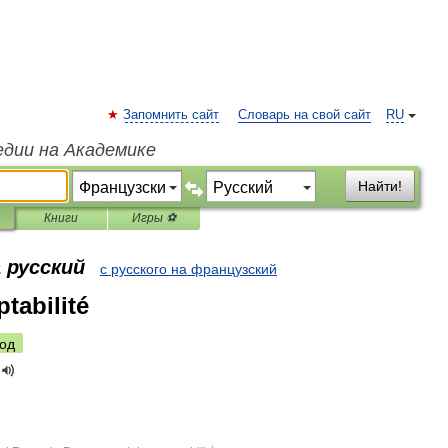
Запомнить сайт
Словарь на свой сайт
RU
едии на Академике
Найти!
Книги
Игры ⚽
 русский
с русского на французский
ptabilité
од