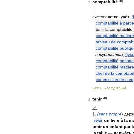
comptabilité
7
f
счетоводство
;
учёт
;
б
comptabilité
à
partie
tenir
la
comptabilité
comptabilité
matièr
tableau
de
comptabil
comptabilité
publiqu
государства
)
;
бухг
comptabilité
nationa
comptabilité
matière
chef
de
la
comptabil
commission
de
comp
БФРС
comptabilité
>
tenir
8
vt
.
1
.
(
sens
propre
)
держ
tenir
un
livre
à
la
ma
tenir
un
enfant
par
l
la
taille
—
держа́ть