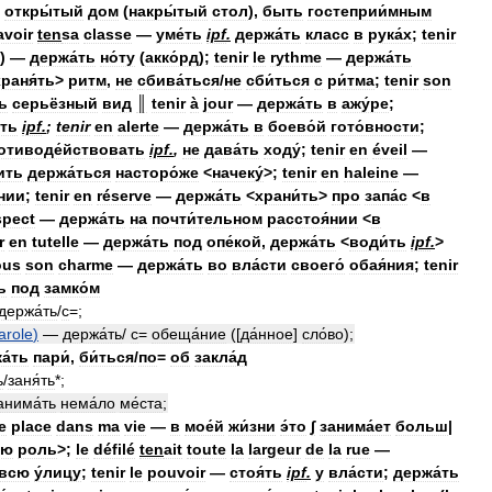
откры́тый
дом
(
накры́тый
стол
),
быть
гостеприи́мным
avoir
ten
sa
classe
—
уме́ть
ipf
.
держа́ть
класс
в
рука́х
;
tenir
) —
держа́ть
но́ту
(
акко́рд
);
tenir
le
rythme
—
держа́ть
раня́ть
>
ритм
,
не
сбива́ться
/
не
сби́ться
с
ри́тма
;
tenir
son
ь
серьёзный
вид
║
tenir
à
jour
—
держа́ть
в
ажу́ре
;
́ть
ipf
.
;
tenir
en
alerte
—
держа́ть
в
боево́й
гото́вности
;
отиводе́йствовать
ipf
.
,
не
дава́ть
ходу́
;
tenir
en
éveil
—
ить
держа́ться
насторо́же
<
начеку́
>;
tenir
en
haleine
—
нии
;
tenir
en
réserve
—
держа́ть
<
храни́ть
>
про
запа́с
<
в
spect
—
держа́ть
на
почти́тельном
расстоя́нии
<
в
r
en
tutelle
—
держа́ть
под
опе́кой
,
держа́ть
<
води́ть
ipf
.
>
ous
son
charme
—
держа́ть
во
вла́сти
своего́
обая́ния
;
tenir
ь
под
замко́м
держа́ть
/
с
=;
arole
)
—
держа́ть
/
с
=
обеща́ние
([
да́нное
]
сло́во
);
а́ть
пари́
,
би́ться
/
по
=
об
закла́д
ь
/
заня́ть
*;
анима́ть
нема́ло
ме́ста
;
e
place
dans
ma
vie
—
в
мое́й
жи́зни
э́то
∫
занима́ет
больш
|
ую
роль
>;
le
défilé
ten
ait
toute
la
largeur
de
la
rue
—
всю
у́лицу
;
tenir
le
pouvoir
—
стоя́ть
ipf
.
у
вла́сти
;
держа́ть