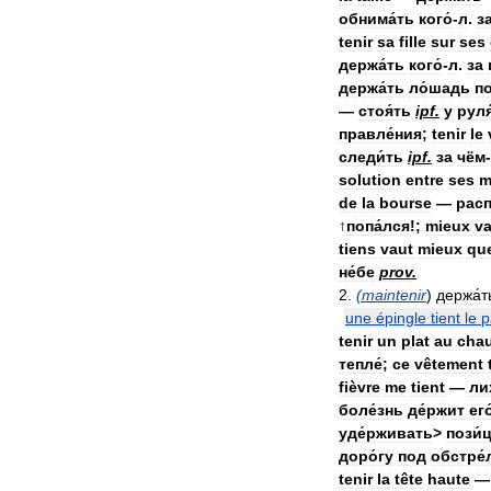
обнима́ть
кого́
-
л
.
з
tenir
sa
fille
sur
ses
держа́ть
кого́
-
л
.
за
держа́ть
ло́шадь
п
—
стоя́ть
ipf
.
у
руля
правле́ния
;
tenir
le
следи́ть
ipf
.
за
чём
-
solution
entre
ses
m
de
la
bourse
—
расп
↑
попа́лся
!;
mieux
va
tiens
vaut
mieux
qu
не́бе
prov
.
2
.
(
maintenir
)
держа́т
une
épingle
tient
le
p
tenir
un
plat
au
cha
тепле́
;
ce
vêtement
fièvre
me
tient
—
ли
боле́знь
де́ржит
его
уде́рживать
>
пози́
доро́гу
под
обстре́
tenir
la
tête
haute