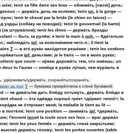
а
ше́ю
;
tenir
sa
fille
dans
ses
bras
—
обнима́ть
[
свою́
]
дочь
;
genoux
—
держа́ть
дочь
на
коле́нях
;
tenir
qn
.
à
la
gorge
—
го́рло
;
tenir
le
cheval
par
la
bride
(
le
chien
en
laisse
) —
од
уздцы́
(
соба́ку
на
поводке́
);
tenir
le
gouvernail
(
la
barre
)
́
(
за
штурва́лом
);
tenir
les
rênes
—
держа́ть
бразды́
volant
—
быть
за
рулём
;
●
tenir
la
main
à
qch
.
—
бди́тельно
л
.;
наблюда́ть
ipf
.
за
исполне́нием
чего́
-
л
.;
il
tient
la
ains
∑
—
в
его́
рука́х
нахо́дится
реше́ние
;
tenir
les
cordons
оря́жаться
ipf
.
деньга́ми
;
je
le
tiens
—
он
в
мои́х
рука́х
;
uttenir
que
courir
—
ну́жно
дорожи́ть
тем
,
что
име́ешь
;
un
e
deux
tu
l
'
auras
—
сини́ца
в
рука́х
лу́чше
,
чем
жура́вль
в
ь
,
уде́рживать
/
удержа́ть
;
сохраня́ть
/
сохрани́ть
;
apier
au
mur
∑
—
бума́жка
прикре́плена
к
стене́
була́вкой
;
ud
—
не
дава́ть
/
не
дать
блю́ду
осты́нуть
,
держа́ть
блю́до
в
tient
chaud
—
э́та
оде́жда
хорошо́
гре́ет
<
де́ржит
тепло́
>;
la
хора́дка
не
о́тпускает
меня́
;
la
maladie
le
tient
au
lit
—
́
в
посте́ли
;
tenir
une
position
—
занима́ть
ipf
.
<
держа́ть
,
цию
;
l
'
ennemi
ten
ait
la
route
sous
ses
feux
—
враг
держа́л
лом
;
tenir
les
yeux
fermés
—
держа́ть
глаза́
закры́тыми
;
—
высоко́
держа́ть
го́лову
;
tenir
les
portes
ouvertes
(
table