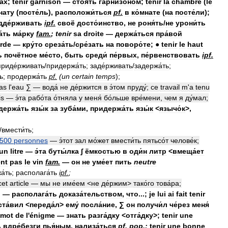
а́х
;
tenir
garnison
—
стоя́ть
гарнизо́ном
;
tenir
la
chambre
(
le
нату
(
посте́ль
),
расположи́ться
pf
.
в
ко́мнате
(
на
посте́ли
);
дде́рживать
ipf
.
своё
досто́инство
,
не
роня́ть
/
не
урони́ть
́ть
ма́рку
fam
.
;
tenir
sa
droite
—
держа́ться
пра́вой
rde
—
кру́то
среза́ть
/
сре́зать
на
поворо́те
;
●
tenir
le
haut
ь
почётное
ме́сто
,
быть
среди́
пе́рвых
,
пе́рвенствовать
ipf
.
приде́рживать
/
придержа́ть
;
заде́рживать
/
задержа́ть
;
ь
;
продержа́ть
pf
.
(
un
certain
temps
);
as
l
'
eau
∑
—
вода́
не
де́ржится
в
э́том
пруду́
;
се
travail
m
'
a
tenu
is
—
э́та
рабо́та
о́тняла
у
меня́
бо́льше
вре́мени
,
чем
я
ду́мал
;
держа́ть
язы́к
за
зуба́ми
,
придержа́ть
язы́к
<
язычо́к
>,
/
вмести́ть
;
500
personnes
—
э́тот
зал
мо́жет
вмести́ть
пятьсо́т
челове́к
;
un
litre
—
э́та
буты́лка
∫
ёмкостью
в
оди́н
литр
<
вмеща́ет
ent
pas
le
vin
fam
.
—
он
не
уме́ет
пить
neutre
а́ть
;
располага́ть
ipf
.
;
cet
article
—
мы
не
име́ем
<
не
де́ржим
>
тако́го
това́ра
;
.. —
располага́ть
доказа́тельством
,
что
...;
je
lui
ai
fait
tenir
ста́вил
<
переда́л
>
ему́
посла́ние
,
∑
он
получи́л
че́рез
меня́
mot
de
l
'
énigme
—
знать
разга́дку
<
отга́дку
>;
tenir
une
ь
вдре́безги
пья́ным
,
нализа́ться
pf
.
pop
.
;
tenir
une
bonne