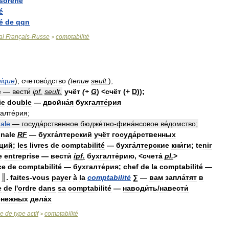
sorerie
é
é
de
qqn
al
Français
-
Russe
comptabilité
>
nique
);
счетово́дство
(
tenue
seult
.
);
é
—
вести́
ipf
.
seult
.
учёт
(+
G
) <
счёт
(+
D
));
ie
double
—
двойна́я
бухгалте́рия
алте́рия
;
nale
—
госуда́рственное
бюдже́тно
-
фина́нсовое
ве́домство
;
onale
RF
—
бухга́лтерский
учёт
госуда́рственных
́ций
;
les
livres
de
comptabilité
—
бухга́лтерские
кни́ги
;
tenir
e
entreprise
—
вести́
ipf
.
бухгалте́рию
, <
счета́
pl
.
>
ce
de
comptabilité
—
бухгалте́рия
;
chef
de
la
comptabilité
—
║
.
faites
-
vous
payer
à
la
comptabilité
∑
—
вам
запла́тят
в
e
de
l
'
ordre
dans
sa
comptabilité
—
наводи́ть
/
навести́
́нежных
дела́х
se
de
type
actif
comptabilité
>