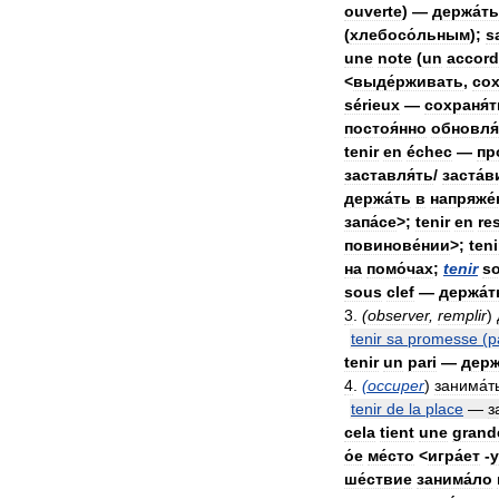
ouverte
) —
держа́ть
(
хлебосо́льным
);
s
une
note
(
un
accord
<
выде́рживать
,
сох
sérieux
—
сохраня́т
постоя́нно
обновля
tenir
en
échec
—
пр
заставля́ть
/
заста́в
держа́ть
в
напряже́
запа́се
>;
tenir
en
re
повинове́нии
>;
teni
на
помо́чах
;
tenir
s
sous
clef
—
держа́т
3
.
(
observer
,
remplir
)
tenir
sa
promesse
(
p
tenir
un
pari
—
держ
4
.
(
occuper
)
занима́т
tenir
de
la
place
—
з
cela
tient
une
grand
о́е
ме́сто
<
игра́ет
-
ше́ствие
занима́ло