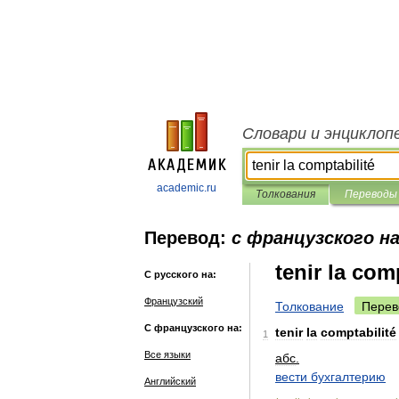
Словари и энциклоп
academic.ru
Толкования
Переводы
Перевод:
с французского на
tenir la com
С русского на:
Французский
Толкование
Перев
С французского на:
tenir
la
comptabilité
1
Все языки
абс
.
вести
бухгалтерию
Английский