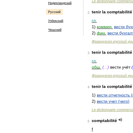
Le
dictionnaire
commerci
Нидерландский
tenir
la
comptabilité
Русский
2
гл
.
Узбекский
1
)
коммер
.
вести
бух
Чешский
2
)
фин
.
вести
бухгал
Французско
-
русский
ун
tenir
la
comptabilité
3
гл
.
общ
.
(...)
вести
учёт
(
Французско
-
русский
ун
tenir
la
comptabilité
4
1
)
вести
отчетность
(
2
)
вести
учет
(
чего
)
Le
dictionnaire
commerci
comptabilité
5
f