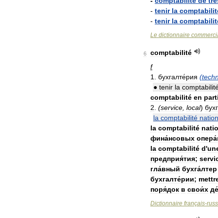
-
comptabilité
de
tré
-
tenir
la
comptabilit
-
tenir
la
comptabilit
Le
dictionnaire
commerci
comptabilité
6
f
1
.
бухгалте́рия
(
tech
●
tenir
la
comptabilit
comptabilité
en
part
2
.
(
service
,
local
)
бухг
la
comptabilité
natio
la
comptabilité
nati
фина́нсовых
опера
la
comptabilité
d
'
un
предприя́тия
;
servi
гла́вный
бухга́лтер
бухгалте́рии
;
mettr
поря́док
в
свои́х
де
Dictionnaire
français
-
rus