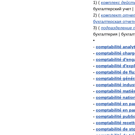
1
)
(
комплекс
дейст
бухгалтерский
учет
|
2
)
(
комплект
отче
бухгалтерская
отчет
3
)
(
подразделение
бухгалтерия
|
бухгал
•
-
comptabilité
analy
-
comptabilité
charg
-
comptabilité
d
'
eng
-
comptabilité
d
'
expl
-
comptabilité
de
flu
-
comptabilité
génér
-
comptabilité
indust
-
comptabilité
matiè
-
comptabilité
natio
-
comptabilité
en
par
-
comptabilité
en
par
-
comptabilité
publi
-
comptabilité
recet
-
comptabilité
de
st