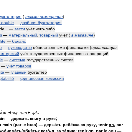
ухгалтерия
(
также
помещение
)
double
—
двойная
бухгалтерия
de
... —
вести
учёт
чего
-
либо
es
—
материальный
,
товарный
учёт
(
в
магазине
)
ité
—
баланс
e
—
руководство
общественными
финансами
(
организации
,
алтерский
учёт
государственных
финансовых
операций
le
—
система
государственных
счетов
—
учёт
товаров
ité
—
главный
бухгалтер
tabilité
—
финансовая
комиссия
а́ть
◄
-
жу
,
-
ит►
ipf
.
;
in
—
держа́ть
кни́гу
в
руке́
;
a
main
(
par
le
bras
) —
держа́ть
ребёнка
за́
руку
;
tenir
qn
.
par
<
обнима́ть
/
обня́ть
>
кого́
-
л
.
за
та́лию
;
tenir
qn
.
par
le
cou
—