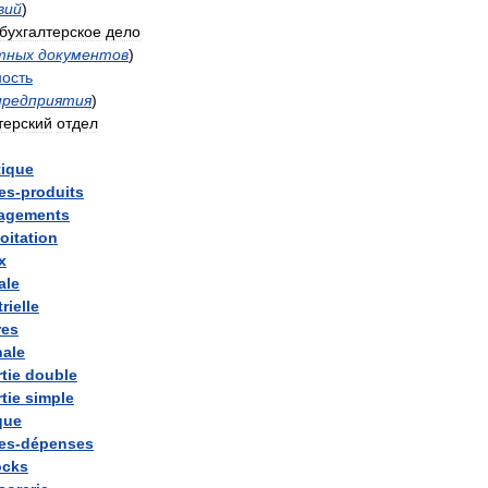
вий
)
бухгалтерское
дело
тных
документов
)
ность
предприятия
)
терский
отдел
tique
es
-
produits
agements
oitation
x
ale
rielle
res
nale
tie
double
tie
simple
que
tes
-
dépenses
ocks