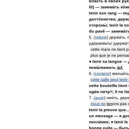
власть
в
свои́х
рук
lit
) —
занима́ть
ко́м
tenir
son
rang
—
по
досто́инства
;
держа
стороны́
;
tenir
la
co
du
pavé
—
занима́т
5
.
(
retenir
)
держа́ть
,
уде́рживать
/
удержа́т
cette
mare
ne
tient
p
plus
que
je
ne
pensa
●
tenir
sa
langue
—
пома́лкивать
ipf
.
6
.
(
contenir
)
вмеша́ть
cette
salle
peut
tenir
cette
bouteille
tient
оди́н
литр
>;
il
ne
ti
7
.
(
avoir
)
име́ть
,
держ
nous
ne
ten
ons
pas
tenir
la
preuve
que
.
un
message
—
я
до
посла́ние
;
●
tenir
le
bonne
cuite
—
быт