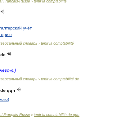
al
Français
-
Russe
tenir
la
comptabilité
>
галтерский
учёт
терию
иверсальный
словарь
tenir
la
comptabilité
>
de
чего
-
л
.)
иверсальный
словарь
tenir
la
comptabilité
de
>
de
qqn
кого
)
al
Français
-
Russe
tenir
la
comptabilité
de
qqn
>