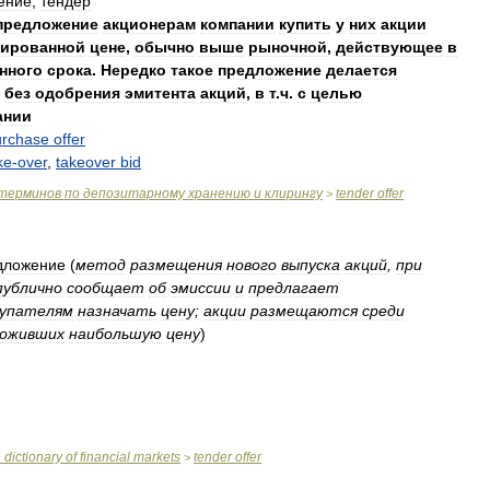
ение
,
тендер
предложение
акционерам
компании
купить
у
них
акции
ированной
цене
,
обычно
выше
рыночной
,
действующее
в
нного
срока
.
Нередко
такое
предложение
делается
без
одобрения
эмитента
акций
,
в
т
.
ч
.
с
целью
ании
urchase
offer
ke
-
over
,
takeover
bid
терминов
по
депозитарному
хранению
и
клирингу
tender
offer
>
дложение
(
метод
размещения
нового
выпуска
акций
,
при
публично
сообщает
об
эмиссии
и
предлагает
купателям
назначать
цену
;
акции
размещаются
среди
ложивших
наибольшую
цену
)
n
dictionary
of
financial
markets
tender
offer
>