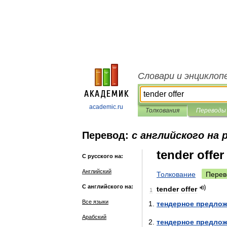
Словари и энциклоп
academic.ru
Толкования
Переводы
Перевод:
с английского на 
tender offer
С русского на:
Английский
Толкование
Перев
С английского на:
tender
offer
1
Все языки
тендерное
предлож
Арабский
тендерное
предлож