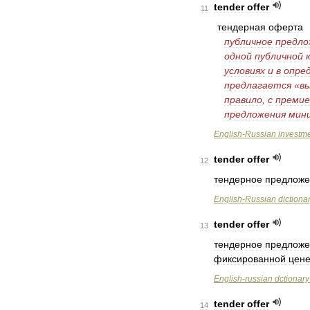
tender
offer
11
тендерная
оферта
публичное
предло
одной
публичной
условиях
и
в
опре
предлагается
«
в
правило
,
с
премие
предложения
мин
English
-
Russian
investm
tender
offer
12
тендерное
предложе
English
-
Russian
dictiona
tender
offer
13
тендерное
предложе
фиксированной
цен
English
-
russian
dctionary
tender
offer
14