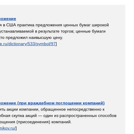
ложение
я
в
США
практика
предложения
ценных
бумаг
широкой
устанавливаемой
в
результате
торгов
;
ценные
бумаги
кто
предложил
наивысшую
цену
.
e
.
ru
/
dictionary
/
533
/
symbol
/
97
]
ложение
(
при
враждебном
поглощении
компаний
)
ить
акции
компании
,
обращенное
непосредственно
к
обная
скупка
акций
—
один
из
распространенных
способов
лощения
(
присоединения
)
компаний
.
nikov
.
ru
/
]