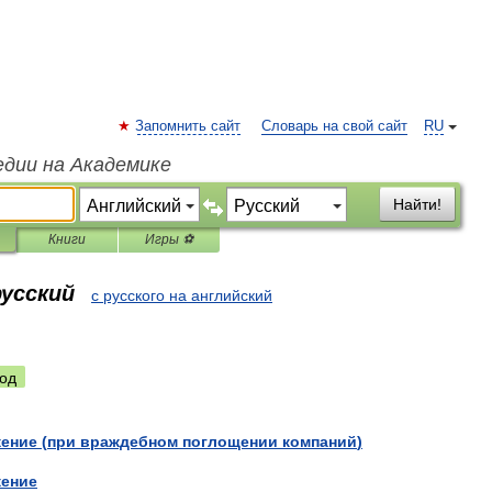
Запомнить сайт
Словарь на свой сайт
RU
едии на Академике
Найти!
Книги
Игры ⚽
русский
с русского на английский
од
ение
(
при
враждебном
поглощении
компаний
)
ение