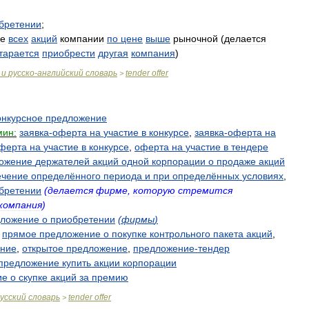
бретении
;
ке
всех
акций
компании
по
цене
выше
рыночной
(
делается
тарается
приобрести
другая
компания
)
и
русско
-
английский
словарь
tender
offer
>
онкурсное
предложение
мин:
заявка
-
оферта
на
участие
в
конкурсе
,
заявка
-
оферта
на
ферта
на
участие
в
конкурсе
,
оферта
на
участие
в
тендере
ожение
держателей
акций
одной
корпорации
о
продаже
акций
ечение
определённого
периода
и
при
определённых
условиях
,
бретении
(
делается
фирме
,
которую
стремится
компания
)
дложение
о
приобретении
(
фирмы
)
прямое
предложение
о
покупке
контрольного
пакета
акций
,
ние
,
открытое
предложение
,
предложение
-
тендер
предложение
купить
акции
корпорации
ие
о
скупке
акций
за
премию
усский
словарь
tender
offer
>