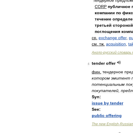
тендерное
предлож
CORP
публичное
компании
по
фикс
течение
определе
третьей
стороной
поглощения
комп
ср
.
exchange
offer
,
p
см
.
тж
.
acquisition
,
ta
Англо
-
русский
словарь
tender
offer
4
фин
.
тендерное
пре
котором
эмитент
потенциальным
по
покупателей
,
пред
Syn:
issue
by
tender
See:
public
offering
The
new
English
-
Russia