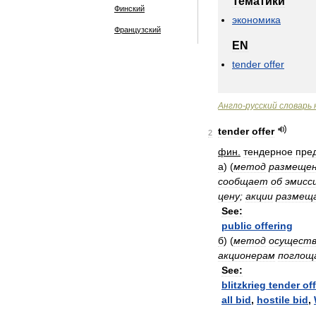
Тематики
Финский
экономика
Французский
EN
tender
offer
Англо
-
русский
словарь
tender
offer
2
фин
.
тендерное
пре
а
)
(
метод
размеще
сообщает
об
эмисс
цену
;
акции
размещ
See:
public
offering
б
)
(
метод
осуществ
акционерам
поглощ
See:
blitzkrieg
tender
off
all
bid
,
hostile
bid
,