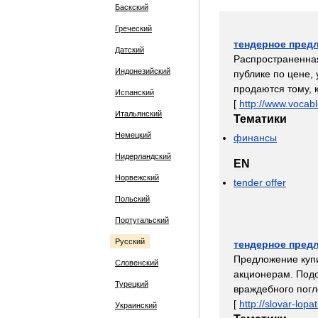
Баскский
Греческий
тендерное
пред
Датский
Распространенна
Индонезийский
публике
по
цене
,
продаются
тому
,
Испанский
[
http:
//
www
.
vocabl
Итальянский
Тематики
Немецкий
финансы
Нидерландский
EN
Норвежский
tender
offer
Польский
Португальский
Русский
тендерное
пред
Предложение
куп
Словенский
акционерам
.
Под
Турецкий
враждебного
пог
[
http:
//
slovar
-
lopat
Украинский