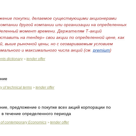
жение
покупки
,
делаемое
существующими
акционерами
компании
другой
компании
или
организации
на
определенных
деленный
момент
времени
.
Держателям
Т
-
акций
ыставить
на
тендер
»
свои
акции
по
определенной
цене
,
как
й
,
выше
рыночной
цены
,
но
с
оговариваемым
условием
имального
и
максимального
числа
акций
(
см
.
premium
)
ents
dictionary
tender
offer
>
ние
ry
of
technical
terms
tender
offer
>
ние
,
предложение
о
покупке
всех
акций
корпорации
по
е
в
течение
определенного
периода
of
contemporary
Economics
tender
offer
>