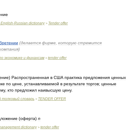
ение
English
-
Russian
dictionary
Tender
offer
>
бретении
(
делается
фирме
,
которую
стремится
компания
)
по
экономике
и
финансам
tender
offer
>
ение
)
Распространенная
в
США
практика
предложения
ценных
ике
по
цене
,
устанавливаемой
в
результате
торгов
;
ценные
ому
,
кто
предложил
наивысшую
цену
.
й
толковый
словарь
TENDER
OFFER
>
дложение
(
оферта
)
n
management
dictionary
tender
offer
>