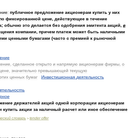
ние:
публичное
предложение
акционерам
купить
у
них
по
фиксированной
цене
,
действующее
в
течение
а
;
обычно
это
делается
без
одобрения
эмитента
акций
,
в
ощения
компании
,
причем
платеж
может
быть
наличными
ими
ценными
бумагами
(
часто
с
премией
к
рыночной
.
ение
жение
,
сделанное
открыто
и
напрямую
акционерам
фирмы
,
о
цене
,
значительно
превышающей
текущую
этих
ценных
бумаг
.
Инвестиционная
деятельность
.
ятельность
рное
жение
держателей
акций
одной
корпорации
акционерам
и
купить
акции
за
наличный
расчет
или
иное
обеспечение
ческий
словарь
tender
offer
>