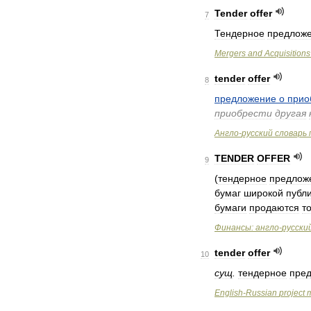
Tender
offer
7
Тендерное
предлож
Mergers
and
Acquisitions
tender
offer
8
предложение
о
прио
приобрести
другая
Англо
-
русский
словарь
TENDER
OFFER
9
(
тендерное
предлож
бумаг
широкой
публ
бумаги
продаются
т
Финансы:
англо
-
русски
tender
offer
10
сущ
.
тендерное
пре
English
-
Russian
project