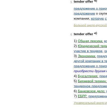
tender
offer
5
предложение
о
прио
предложение
о
скуп
компании
,
которую
с
Большой
англо
-
русский
tender
offer
6
1
)
Общая
лексика:
к
2
)
Юридический
тер
участие
в
тендере
,
о
3
)
Экономика:
предл
другой
компании
в
т
предложение
о
прио
приобрести
другая
4
)
Бухгалтерия:
пре
5
)
Биржевой
термин:
тендерное
предложе
6
)
Банковское
дело:
7
)
ЕБРР:
предложен
Универсальный
англо
-
р