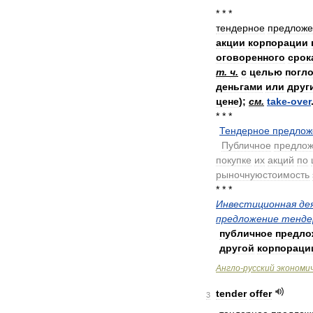
* * *
тендерное
предложе
акции
корпорации
оговоренного
срок
т
.
ч
.
с
целью
погл
деньгами
или
друг
цене
);
см
.
take
-
over
* * *
Тендерное
предлож
.
Публичное
предло
покупке
их
акций
по
рыночнуюстоимость
* * *
Инвестиционная
де
предложение
тенде
публичное
предло
другой
корпораци
Англо
-
русский
экономи
tender
offer
3