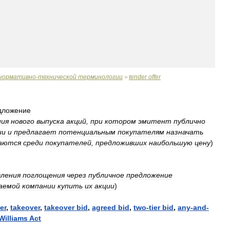
нормативно
-
технической
терминологии
tender
offer
>
дложение
ния
нового
выпуска
акций
,
при
котором
эмитент
публично
ии
и
предлагает
потенциальным
покупателям
назначать
аются
среди
покупателей
,
предложивших
наибольшую
цену
)
ления
поглощения
через
публичное
предложение
аемой
компании
купить
их
акции
)
er
,
takeover
,
takeover
bid
,
agreed
bid
,
two
-
tier
bid
,
any
-
and
-
Williams
Act