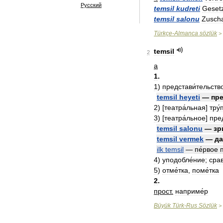
Русский
temsil
kudreti
Gesetz
temsil
salonu
Zusch
Türkçe
-
Almanca
sözlük
>
temsil
2
а
1
.
1
)
представи́тельств
temsil
heyeti
—
пре
2
)
[
театра́льная
]
тру́
3
)
[
театра́льное
]
пре
temsil
salonu
—
зр
temsil
vermek
—
да
ilk
temsil
—
пе́рвое
4
)
уподобле́ние
;
срав
5
)
отме́тка
,
поме́тка
2
.
прост
.
наприме́р
Büyük
Türk
-
Rus
Sözlük
>