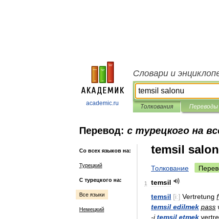
Словари и энциклоп
academic.ru
Толкования
Переводы
Перевод:
с турецкого на вс
temsil salo
Со всех языков на:
Турецкий
Толкование
Перев
С турецкого на:
temsil
1
Все языки
temsil
[
iː
]
Vertretung
f
temsil
edilmek
pass
Немецкий
-
i
temsil
etmek
vertr