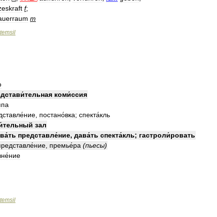
eskraft
f
;
auerraum
m
temsil
о
дстави́тельная
коми́ссия
ппа
дставле́ние
,
постано́вка
;
спекта́кль
и́тельный
зал
ва́ть
представле́ние
,
дава́ть
спекта́кль
;
гастроли́ровать
представле́ние
,
премье́ра
(
пьесы
)
не́ние
temsil