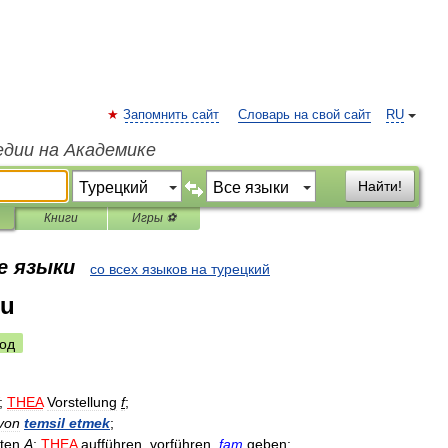
Запомнить сайт
Словарь на свой сайт
RU
едии на Академике
Найти!
Книги
Игры ⚽
е языки
со всех языков на турецкий
nu
од
;
THEA
Vorstellung
f
;
von
temsil
etmek
;
eten
A
;
THEA
aufführen
,
vorführen
,
fam
geben
;