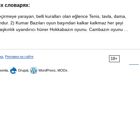
их
словарях:
eçirmeye
yarayan
,
belli
kuralları
olan
eğlence
Tenis
,
tavla
,
dama
,
ndur
.
2
)
Kumar
Bazıları
oyun
başından
kalkar
kalkmaz
her
şeyi
aşkınlık
uyandırıcı
hüner
Hokkabazın
oyunu
.
Cambazın
oyunu
…
ка
,
Реклама на сайте
18+
omla,
Drupal,
WordPress, MODx.