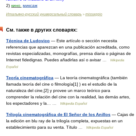
2)
кино.
миксаж
Итальяно-русский универсальный словарь
missaggio
>
См. также в других словарях:
Técnica de Ludovico
— Este artículo o sección necesita
referencias que aparezcan en una publicación acreditada, como
revistas especializadas, monografías, prensa diaria o páginas de
Internet fidedignas. Puedes añadirlas así o avisar …
Wikipedia
Español
Teoría cinematográfica
— La teoría cinematográfica (también
llamada teoría del cine o filmología[1] ) es el estudio de la
naturaleza del cine,[2] y provee un marco teórico para
comprender la relación del cine con la realidad, las demás artes,
los espectadores y la… …
Wikipedia Español
Trilogía cinematográfica de El Señor de los Anillos
— Cajas de
la edición en blu ray de la trilogía completa, expuestas en un
establecimiento para su venta. Título …
Wikipedia Español