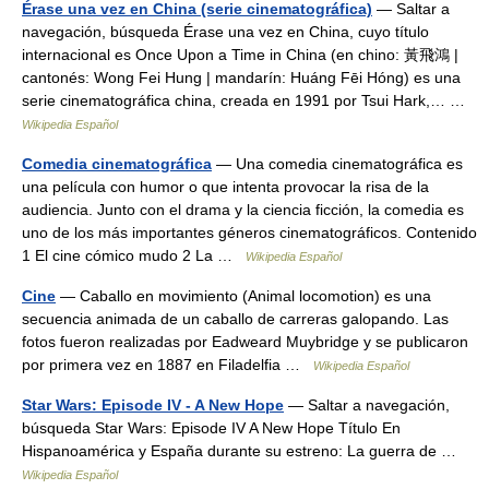
Érase una vez en China (serie cinematográfica)
— Saltar a
navegación, búsqueda Érase una vez en China, cuyo título
internacional es Once Upon a Time in China (en chino: 黃飛鴻 |
cantonés: Wong Fei Hung | mandarín: Huáng Fēi Hóng) es una
serie cinematográfica china, creada en 1991 por Tsui Hark,… …
Wikipedia Español
Comedia cinematográfica
— Una comedia cinematográfica es
una película con humor o que intenta provocar la risa de la
audiencia. Junto con el drama y la ciencia ficción, la comedia es
uno de los más importantes géneros cinematográficos. Contenido
1 El cine cómico mudo 2 La …
Wikipedia Español
Cine
— Caballo en movimiento (Animal locomotion) es una
secuencia animada de un caballo de carreras galopando. Las
fotos fueron realizadas por Eadweard Muybridge y se publicaron
por primera vez en 1887 en Filadelfia …
Wikipedia Español
Star Wars: Episode IV - A New Hope
— Saltar a navegación,
búsqueda Star Wars: Episode IV A New Hope Título En
Hispanoamérica y España durante su estreno: La guerra de …
Wikipedia Español