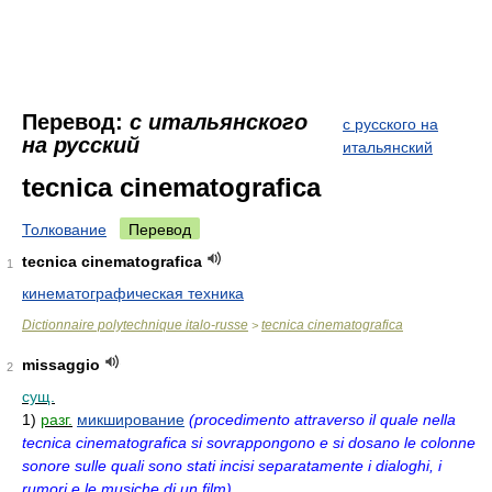
Перевод:
с итальянского
с русского на
на русский
итальянский
tecnica cinematografica
Толкование
Перевод
tecnica cinematografica
1
кинематографическая техника
Dictionnaire polytechnique italo-russe
tecnica cinematografica
>
missaggio
2
сущ.
1)
разг.
микширование
(procedimento attraverso il quale nella
tecnica cinematografica si sovrappongono e si dosano le colonne
sonore sulle quali sono stati incisi separatamente i dialoghi, i
rumori e le musiche di un film)