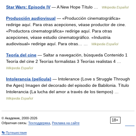
Star Wars: Episode IV
— A New Hope Título …
Wikipedia Español
Producción audiovisual
— «Producción cinematográfica»
redirige aquí. Para otras acepciones, véase productor de cine.
«Productora cinematográfica» redirige aquí. Para otras
acepciones, véase estudio cinematográfico. «Industria
audiovisual» redirige aquí. Para otras… …
Wikipedia Español
Teoría del cine
— Saltar a navegación, búsqueda Contenido 1
Teoría del cine 2 Teorías formalistas 3 Teorías realistas 4 …
Wikipedia Español
Intolerancia (película)
— Intolerance (Love s Struggle Through
the Ages) Imagen del decorado del episodio de Babilonia. Título
Intolerancia (La lucha del amor a través de los tiempos) …
Wikipedia Español
© Академик, 2000-2026
18+
Обратная связь:
Техподдержка
,
Реклама на сайте
👣 Путешествия