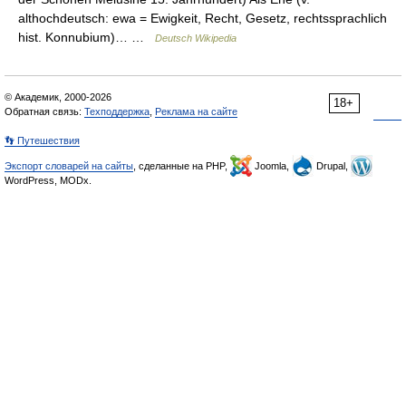
althochdeutsch: ewa = Ewigkeit, Recht, Gesetz, rechtssprachlich
hist. Konnubium)… …
Deutsch Wikipedia
© Академик, 2000-2026
18+
Обратная связь:
Техподдержка
,
Реклама на сайте
👣 Путешествия
Экспорт словарей на сайты
, сделанные на PHP,
Joomla,
Drupal,
WordPress, MODx.