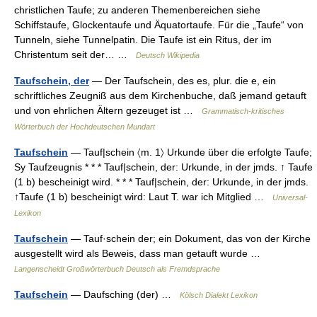
christlichen Taufe; zu anderen Themenbereichen siehe
Schiffstaufe, Glockentaufe und Äquatortaufe. Für die „Taufe“ von
Tunneln, siehe Tunnelpatin. Die Taufe ist ein Ritus, der im
Christentum seit der… …
Deutsch Wikipedia
Taufschein, der
— Der Taufschein, des es, plur. die e, ein
schriftliches Zeugniß aus dem Kirchenbuche, daß jemand getauft
und von ehrlichen Ältern gezeuget ist …
Grammatisch-kritisches
Wörterbuch der Hochdeutschen Mundart
Taufschein
— Tauf|schein 〈m. 1〉 Urkunde über die erfolgte Taufe;
Sy Taufzeugnis * * * Tauf|schein, der: Urkunde, in der jmds. ↑ Taufe
(1 b) bescheinigt wird. * * * Tauf|schein, der: Urkunde, in der jmds.
↑Taufe (1 b) bescheinigt wird: Laut T. war ich Mitglied …
Universal-
Lexikon
Taufschein
— Tauf·schein der; ein Dokument, das von der Kirche
ausgestellt wird als Beweis, dass man getauft wurde …
Langenscheidt Großwörterbuch Deutsch als Fremdsprache
Taufschein
— Daufsching (der) …
Kölsch Dialekt Lexikon