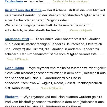
Taufschein
— Tauf|schein …
Die deutsche Rechtschreibung
Austritt aus der Kirche
— Der Kirchenaustritt ist die vom Mitglied
veranlasste Beendigung der staatlich registrierten Mitgliedschaft in
einer Kirche oder anderen Religions oder
Weltanschauungsgemeinschaft. In diesem Sinne ist er nur
erforderlich, wo das staatliche Recht… …
Deutsch Wikipedia
Kirchenaustritt
— Dieser Artikel oder Absatz stellt die Situation
nur in den deutschsprachigen Ländern (Deutschland, Österreich
und Schweiz) dar. Hilf mit, die Situation in anderen Ländern zu
schildern. Der Kirchenaustritt ist die vom Mitglied veranlasste… …
Deutsch Wikipedia
Connubium
— Wye reymont vnd melusina zuamen wurdent geleit
/ Vnd vom bischoff gesesenet wurdent in dem bett (Holzschnitt aus
der Schönen Melusine 15. Jahrhundert) Als Ehe (v.
althochdeutsch: ewa = Ewigkeit, Recht, Gesetz, rechtssprachlich
hist. Konnubium)… …
Deutsch Wikipedia
Eheform
— Wye reymont vnd melusina zuamen wurdent geleit /
Vnd vom bischoff gesesenet wurdent in dem bett (Holzschnitt aus
der Schönen Melusine 15. Jahrhundert) Als Ehe (v.