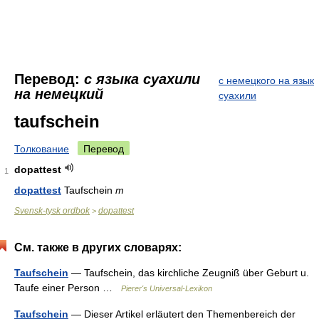
Перевод:
с языка суахили
с немецкого на язык
на немецкий
суахили
taufschein
Толкование
Перевод
dopattest
1
dopattest
Taufschein
m
Svensk-tysk ordbok
dopattest
>
См. также в других словарях:
Taufschein
— Taufschein, das kirchliche Zeugniß über Geburt u.
Taufe einer Person …
Pierer's Universal-Lexikon
Taufschein
— Dieser Artikel erläutert den Themenbereich der