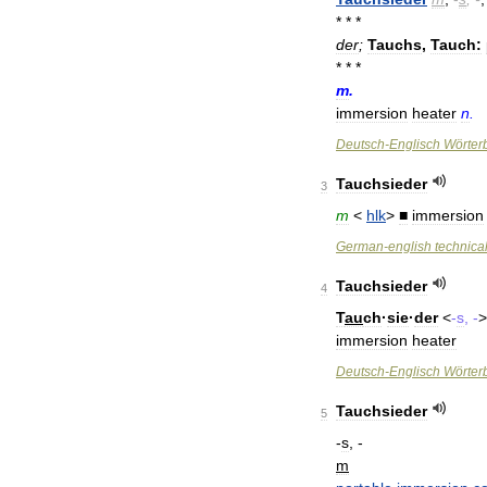
* * *
der
;
Tauchs
,
Tauch:
* * *
m
.
immersion
heater
n
.
Deutsch
-
Englisch
Wörter
Tauchsieder
3
m
<
hlk
>
■
immersion
German
-
english
technica
Tauchsieder
4
T
au
ch
·
sie
·
der
<
-
s
, -
immersion
heater
Deutsch
-
Englisch
Wörter
Tauchsieder
5
-
s
, -
m