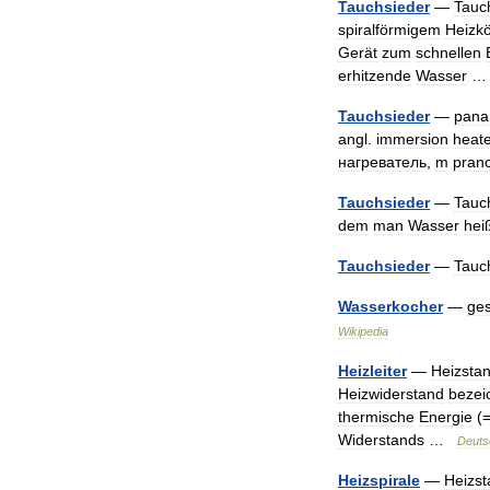
Tauchsieder
—
Tauc
spiralförmigem
Heizkö
Gerät
zum
schnellen
erhitzende
Wasser
Tauchsieder
—
pana
angl
.
immersion
heat
нагреватель
,
m
pran
Tauchsieder
—
Tauc
dem
man
Wasser
hei
Tauchsieder
—
Tauc
Wasserkocher
—
ges
Wikipedia
Heizleiter
—
Heizsta
Heizwiderstand
bezei
thermische
Energie
(
Widerstands
…
Deuts
Heizspirale
—
Heizs