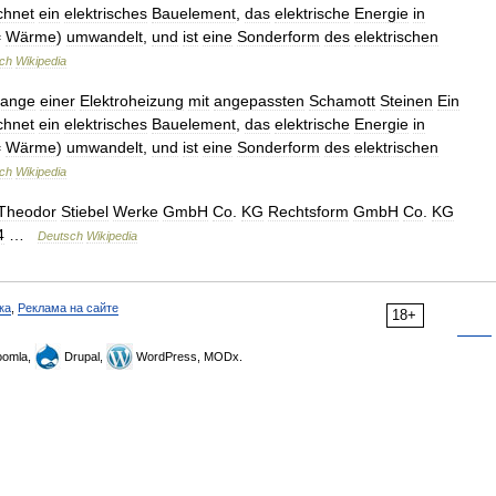
chnet
ein
elektrisches
Bauelement
,
das
elektrische
Energie
in
=
Wärme
)
umwandelt
,
und
ist
eine
Sonderform
des
elektrischen
ch
Wikipedia
tange
einer
Elektroheizung
mit
angepassten
Schamott
Steinen
Ein
chnet
ein
elektrisches
Bauelement
,
das
elektrische
Energie
in
=
Wärme
)
umwandelt
,
und
ist
eine
Sonderform
des
elektrischen
ch
Wikipedia
Theodor
Stiebel
Werke
GmbH
Co
.
KG
Rechtsform
GmbH
Co
.
KG
4
…
Deutsch
Wikipedia
ка
,
Реклама на сайте
18+
omla,
Drupal,
WordPress, MODx.