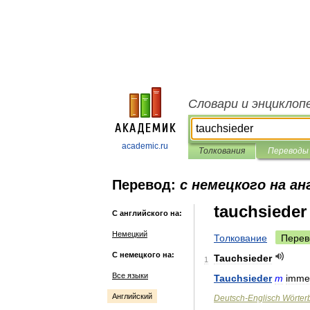
Словари и энциклоп
academic.ru
Толкования
Переводы
Перевод:
с немецкого на ан
tauchsieder
С английского на:
Немецкий
Толкование
Перев
С немецкого на:
Tauchsieder
1
Все языки
Tauchsieder
m
imme
Английский
Deutsch
-
Englisch
Wörter