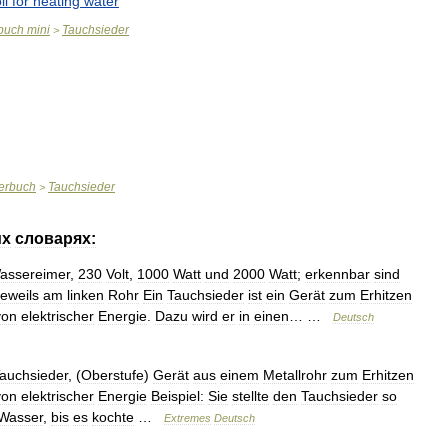
il
for
heating
water
buch
mini
Tauchsieder
>
erbuch
Tauchsieder
>
их
словарях:
assereimer
,
230
Volt
,
1000
Watt
und
2000
Watt
;
erkennbar
sind
jeweils
am
linken
Rohr
Ein
Tauchsieder
ist
ein
Gerät
zum
Erhitzen
von
elektrischer
Energie
.
Dazu
wird
er
in
einen
… …
Deutsch
auchsieder
, (
Oberstufe
)
Gerät
aus
einem
Metallrohr
zum
Erhitzen
von
elektrischer
Energie
Beispiel:
Sie
stellte
den
Tauchsieder
so
Wasser
,
bis
es
kochte
…
Extremes
Deutsch