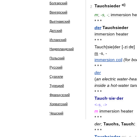
Болгарский
Tauchsieder
2
Венгерский
m
;
-
s
, -
;
immersion
he
* * *
Вьетнамский
der
Tauchsieder
Датский
immersion
heater
Испанский
* * *
Tauch
|
sie
|
der
[-
ziːdɐ
]
Нидерландский
m
-
s
, -
Польский
immersion
coil
(
for
boi
* * *
Русский
der
Суахили
(
an
electric
water
-
hea
inside
a
hot
-
water
tan
Турецкий
* * *
Французский
Tauch
·
sie
·
der
Хорватский
<-
s
, ->
m
immersion
heater
Чешский
* * *
der
;
Tauchs
,
Tauch:
* * *
Tauchsieder
m
;
-
s
, -