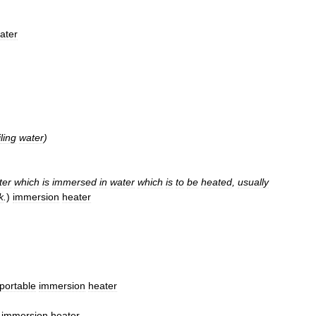
ater
ling
water
)
ter
which
is
immersed
in
water
which
is
to
be
heated
,
usually
k
.
)
immersion
heater
portable
immersion
heater
;
immersion
heater