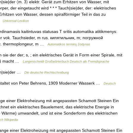
h
|
sie
|
der
〈m
.
3〉
elektr
.
Gerät
zum
Erhitzen
von
Wasser
,
mit
rper
,
der
eingetaucht
wird
* * *
Tauch
|
sie
|
der
,
der:
elektrisches
Erhitzen
von
Wasser
,
dessen
spiralförmiger
Teil
in
das
zu
…
Universal
-
Lexikon
rdinamasis
kaitintuvas
statusas
T
sritis
automatika
atitikmenys:
er
vok
.
Tauchsieder
,
m
rus
.
кипятильник
,
m
;
погружной
c
.
thermoplongeur
,
m
…
Automatikos
terminų
žodynas
h
·
sie
·
der
der
;
s
, ;
ein
elektrisches
Gerät
in
Form
einer
Spirale
,
mit
ß
macht
…
Langenscheidt
Großwörterbuch
Deutsch
als
Fremdsprache
h
|
sie
|
der
…
Die
deutsche
Rechtschreibung
taltet
von
Peter
Behrens
,
1909
Moderner
Wasserk
…
Deutsch
nge
einer
Elektroheizung
mit
angepassten
Schamott
Steinen
Ein
chnet
ein
elektrisches
Bauelement
,
das
elektrische
Energie
in
=
Wärme
)
umwandelt
,
und
ist
eine
Sonderform
des
elektrischen
ch
Wikipedia
tange
einer
Elektroheizung
mit
angepassten
Schamott
Steinen
Ein