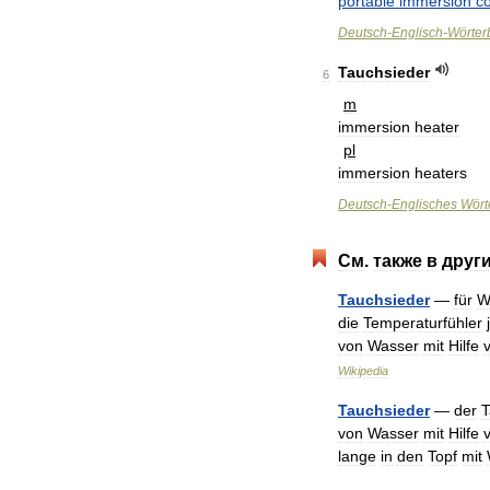
portable
immersion
co
Deutsch
-
Englisch
-
Wörter
Tauchsieder
6
m
immersion
heater
pl
immersion
heaters
Deutsch
-
Englisches
Wört
См
.
также
в
друг
Tauchsieder
—
für
W
die
Temperaturfühler
von
Wasser
mit
Hilfe
Wikipedia
Tauchsieder
—
der
T
von
Wasser
mit
Hilfe
lange
in
den
Topf
mit