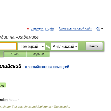
Запомнить сайт
Словарь на свой сайт
RU
едии на Академике
Найти!
Книги
Игры ⚽
глийский
с английского на немецкий
од
rsion
heater
buch
der
Elektrotechnik
und
Elektronik
Tauchsieder
>