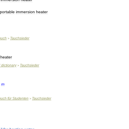
portable
immersion
heater
buch
Tauchsieder
>
heater
l
dictionary
Tauchsieder
>
>
m
buch
für
Studenten
Tauchsieder
>