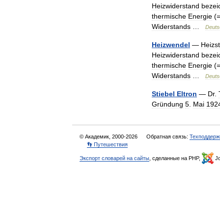
Heizwiderstand
bezei
thermische
Energie
(
Widerstands
…
Deuts
Heizwendel
—
Heizs
Heizwiderstand
bezei
thermische
Energie
(
Widerstands
…
Deuts
Stiebel
Eltron
—
Dr
.
Gründung
5
.
Mai
192
© Академик, 2000-2026
Обратная связь:
Техподдерж
👣 Путешествия
Экспорт словарей на сайты
, сделанные на PHP,
Jo