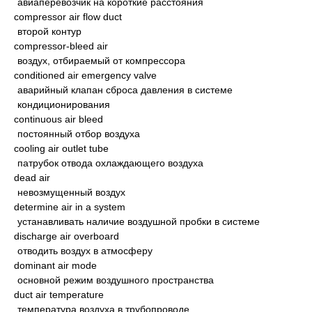
авиаперевозчик на короткие расстояния
compressor air flow duct
второй контур
compressor-bleed air
воздух, отбираемый от компрессора
conditioned air emergency valve
аварийный клапан сброса давления в системе
кондиционирования
continuous air bleed
постоянный отбор воздуха
cooling air outlet tube
патрубок отвода охлаждающего воздуха
dead air
невозмущенный воздух
determine air in a system
устанавливать наличие воздушной пробки в системе
discharge air overboard
отводить воздух в атмосферу
dominant air mode
основной режим воздушного пространства
duct air temperature
температура воздуха в трубопроводе