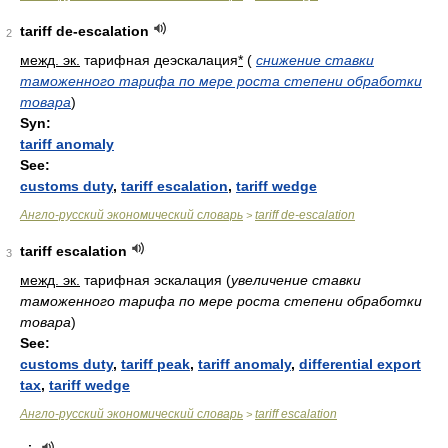
tariff de-escalation
2
межд. эк.
тарифная деэскалация
*
(
снижение ставки
таможенного тарифа по мере роста степени обработки
товара
)
Syn:
tariff anomaly
See:
customs duty
,
tariff escalation
,
tariff wedge
Англо-русский экономический словарь
tariff de-escalation
>
tariff escalation
3
межд. эк.
тарифная эскалация
(
увеличение ставки
таможенного тарифа по мере роста степени обработки
товара
)
See:
customs duty
,
tariff peak
,
tariff anomaly
,
differential export
tax
,
tariff wedge
Англо-русский экономический словарь
tariff escalation
>