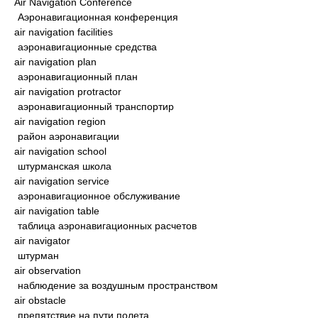
Air Navigation Conference
Аэронавигационная конференция
air navigation facilities
аэронавигационные средства
air navigation plan
аэронавигационный план
air navigation protractor
аэронавигационный транспортир
air navigation region
район аэронавигации
air navigation school
штурманская школа
air navigation service
аэронавигационное обслуживание
air navigation table
таблица аэронавигационных расчетов
air navigator
штурман
air observation
наблюдение за воздушным пространством
air obstacle
препятствие на пути полета