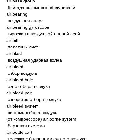
air base group
бригада наземного обслуживания
air bearing
воздушная опора
air bearing gyroscope
гироскоп с воздушной опорой осей
air bill
полетный лист
air blast
воздушная ударная волна
air bleed
отбор воздуха
air bleed hole
окно отбора воздуха
air bleed port
отверстие отбора воздуха
air bleed system
система отбора воздуха
(от компрессора) air borne system
бортовая система
air bottle cart
тележка с баллонами сжатого воздуха