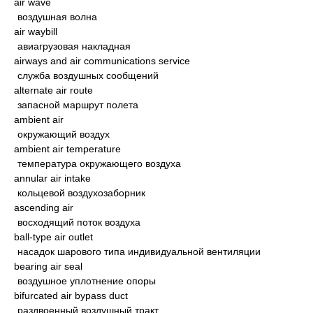
air wave
воздушная волна
air waybill
авиагрузовая накладная
airways and air communications service
служба воздушных сообщений
alternate air route
запасной маршрут полета
ambient air
окружающий воздух
ambient air temperature
температура окружающего воздуха
annular air intake
кольцевой воздухозаборник
ascending air
восходящий поток воздуха
ball-type air outlet
насадок шарового типа индивидуальной вентиляции
bearing air seal
воздушное уплотнение опоры
bifurcated air bypass duct
раздвоенный воздушный тракт