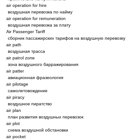
air operation for hire
воздушная перевозка по найму
air operation for remuneration
воздушная перевозка за плату
Air Passenger Tariff
сборник пассажирских тарифов на воздушную перевозку
air path
воздушная трасса
air patrol zone
зона воздушного барражирования
air patter
авиационная фразеология
air pilotage
самолетовождение
air piracy
воздушное пиратство
air plan
план развития воздушных перевозок
air plot
схема воздушной обстановки
air pocket