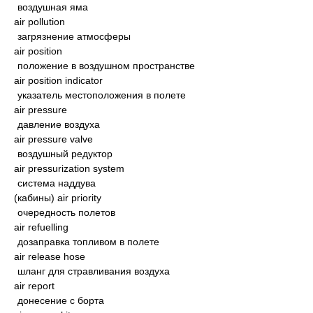
воздушная яма
air pollution
загрязнение атмосферы
air position
положение в воздушном пространстве
air position indicator
указатель местоположения в полете
air pressure
давление воздуха
air pressure valve
воздушный редуктор
air pressurization system
система наддува
(кабины) air priority
очередность полетов
air refuelling
дозаправка топливом в полете
air release hose
шланг для стравливания воздуха
air report
донесение с борта