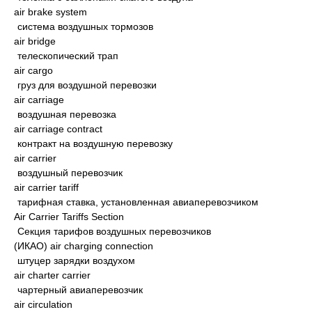
air brake system
система воздушных тормозов
air bridge
телескопический трап
air cargo
груз для воздушной перевозки
air carriage
воздушная перевозка
air carriage contract
контракт на воздушную перевозку
air carrier
воздушный перевозчик
air carrier tariff
тарифная ставка, установленная авиаперевозчиком
Air Carrier Tariffs Section
Секция тарифов воздушных перевозчиков
(ИКАО) air charging connection
штуцер зарядки воздухом
air charter carrier
чартерный авиаперевозчик
air circulation