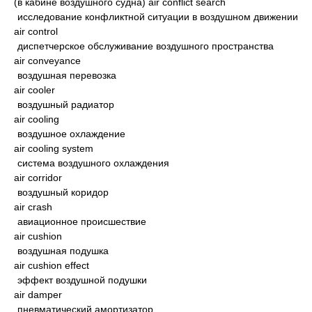
(в кабине воздушного судна) air conflict search
исследование конфликтной ситуации в воздушном движении
air control
диспетчерское обслуживание воздушного пространства
air conveyance
воздушная перевозка
air cooler
воздушный радиатор
air cooling
воздушное охлаждение
air cooling system
система воздушного охлаждения
air corridor
воздушный коридор
air crash
авиационное происшествие
air cushion
воздушная подушка
air cushion effect
эффект воздушной подушки
air damper
пневматический амортизатор