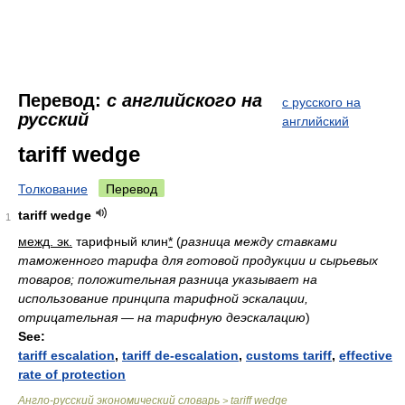
Перевод:
с английского на
с русского на
русский
английский
tariff wedge
Толкование
Перевод
tariff wedge
1
межд. эк.
тарифный клин
*
(
разница между ставками
таможенного тарифа для готовой продукции и сырьевых
товаров; положительная разница указывает на
использование принципа тарифной эскалации,
отрицательная — на тарифную деэскалацию
)
See:
tariff escalation
,
tariff de-escalation
,
customs tariff
,
effective
rate of protection
Англо-русский экономический словарь
tariff wedge
>