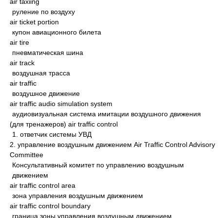
air taxiing
руление по воздуху
air ticket portion
купон авиационного билета
air tire
пневматическая шина
air track
воздушная трасса
air traffic
воздушное движение
air traffic audio simulation system
аудиовизуальная система имитации воздушного движения
(для тренажеров) air traffic control
1. ответчик системы УВД
2. управление воздушным движением Air Traffic Control Advisory
Committee
Консультативный комитет по управлению воздушным
движением
air traffic control area
зона управления воздушным движением
air traffic control boundary
граница зоны управления воздушным движением