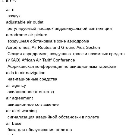
air
4
air n
воздух
adjustable air outlet
регулируемый насадок индивидуальной вентиляции
aerodrome air picture
воздушная обстановка в зоне аэродрома
Aerodromes, Air Routes and Ground Aids Section
Секция аэродромов, воздушных трасс и наземных средств
(ИКАО) African Air Tariff Conference
Африканская конференция по авиационным тарифам
aids to air navigation
навигационные средства
air agency
авиационное агентство
air agreement
авиационное соглашение
air alert warning
сигнализация аварийной обстановки в полете
air base
база для обслуживания полетов