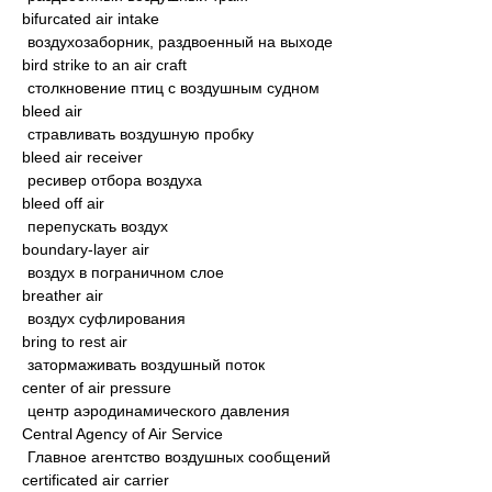
bifurcated air intake
воздухозаборник, раздвоенный на выходе
bird strike to an air craft
столкновение птиц с воздушным судном
bleed air
стравливать воздушную пробку
bleed air receiver
ресивер отбора воздуха
bleed off air
перепускать воздух
boundary-layer air
воздух в пограничном слое
breather air
воздух суфлирования
bring to rest air
затормаживать воздушный поток
center of air pressure
центр аэродинамического давления
Central Agency of Air Service
Главное агентство воздушных сообщений
certificated air carrier