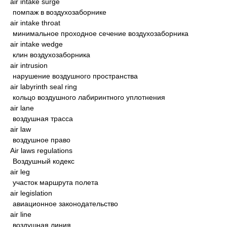
air intake surge
помпаж в воздухозаборнике
air intake throat
минимальное проходное сечение воздухозаборника
air intake wedge
клин воздухозаборника
air intrusion
нарушение воздушного пространства
air labyrinth seal ring
кольцо воздушного лабиринтного уплотнения
air lane
воздушная трасса
air law
воздушное право
Air laws regulations
Воздушный кодекс
air leg
участок маршрута полета
air legislation
авиационное законодательство
air line
воздушная линия