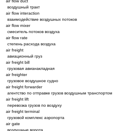
air flow duct
воздушный тракт
air flow interaction
взаимодействие воздушных потоков
air flow mixer
смеситель потоков воздуха
air flow rate
степень расхода воздуха
air freight
авиационный груз
air freight bill
грузовая авианакладная
air freighter
грузовое воздушное судно
air freight forwarder
агентство по отправке грузов воздушным транспортом
air freight lift
перевозка грузов по воздуху
air freight terminal
грузовой комплекс аэропорта
air gate
воздушные ворота