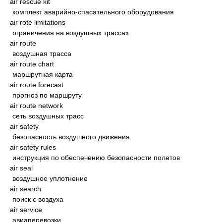
air rescue kit
комплект аварийно-спасательного оборудования
air rote limitations
ограничения на воздушных трассах
air route
воздушная трасса
air route chart
маршрутная карта
air route forecast
прогноз по маршруту
air route network
сеть воздушных трасс
air safety
безопасность воздушного движения
air safety rules
инструкция по обеспечению безопасности полетов
air seal
воздушное уплотнение
air search
поиск с воздуха
air service
авиаперевозки