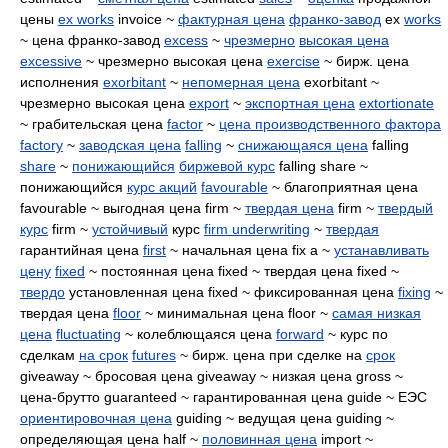
цены
ex works
invoice ~
фактурная цена
франко-завод
ex
works
~ цена франко-завод
excess
~
чрезмерно
высокая цена
excessive
~ чрезмерно высокая цена
exercise
~ бирж. цена
исполнения
exorbitant
~
непомерная цена
exorbitant ~
чрезмерно высокая цена
export
~
экспортная цена
extortionate
~ грабительская цена
factor
~
цена производственного фактора
factory
~
заводская цена
falling
~
снижающаяся цена
falling
share
~
понижающийся
биржевой курс
falling share ~
понижающийся
курс акций
favourable
~ благоприятная цена
favourable ~ выгодная цена firm ~
твердая цена
firm ~
твердый
курс
firm ~
устойчивый
курс
firm underwriting
~
твердая
гарантийная цена
first
~ начальная цена fix a ~
устанавливать
цену
fixed
~ постоянная цена fixed ~ твердая цена fixed ~
твердо
установленная цена fixed ~ фиксированная цена
fixing
~
твердая цена
floor
~ минимальная цена floor ~
самая низкая
цена
fluctuating
~ колеблющаяся цена
forward
~ курс по
сделкам
на срок
futures
~ бирж. цена при сделке на
срок
giveaway ~ бросовая цена giveaway ~ низкая цена gross ~
цена-брутто guaranteed ~ гарантированная цена guide ~ ЕЭС
ориентировочная цена
guiding ~ ведущая цена guiding ~
определяющая цена half ~
половинная цена
import ~