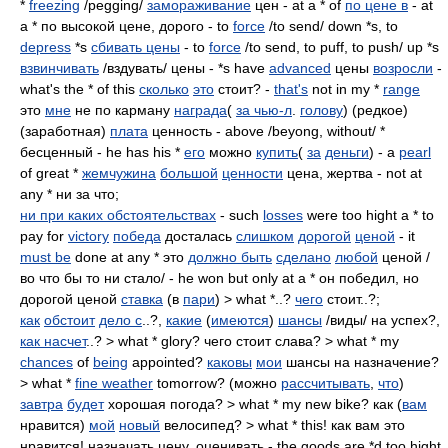
*
freezing
/pegging/
замораживание
цен - at a * of
по цене в
- at
a * по высокой цене, дорого - to
force
/to send/ down *s, to
depress
*s
сбивать цены
- to
force
/to send, to puff, to push/ up *s
взвинчивать
/вздувать/ цены - *s have
advanced
цены
возросли
-
what's the * of this
сколько
это
стоит? -
that's
not in my *
range
это
мне
не по карману
награда
(
за чью-л
.
голову
) (редкое)
(заработная)
плата
ценность - above /beyong, without/ *
бесценный - he has his *
его
можно
купить
(
за
деньги
) - a
pearl
of great *
жемчужина
большой
ценности
цена, жертва - not at
any * ни за что;
ни при каких обстоятельствах
- such
losses
were too hight a * to
pay for
victory
победа
досталась
слишком
дорогой
ценой
- it
must be
done at any * это
должно быть
сделано
любой
ценой /
во что бы то ни стало/ - he won but only at a * он победил, но
дорогой ценой
ставка
(в
пари
) > what *..?
чего
стоит..?;
как
обстоит
дело с
..?,
какие
(
имеются
)
шансы
/виды/ на успех?,
как насчет
..? > what * glory? чего стоит слава? > what * my
chances
of
being
appointed?
каковы
мои
шансы на назначение?
> what *
fine weather
tomorrow? (можно
рассчитывать
,
что
)
завтра
будет
хорошая погода? > what * my new bike? как (
вам
нравится)
мой
новый
велосипед? > what * this! как вам это
нравится! назначать цену, оценивать - the goods are *d too hight