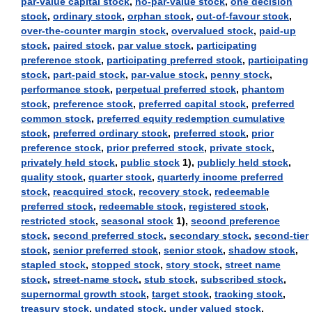
par-value capital stock
,
no-par-value stock
,
one decision
stock
,
ordinary stock
,
orphan stock
,
out-of-favour stock
,
over-the-counter margin stock
,
overvalued stock
,
paid-up
stock
,
paired stock
,
par value stock
,
participating
preference stock
,
participating preferred stock
,
participating
stock
,
part-paid stock
,
par-value stock
,
penny stock
,
performance stock
,
perpetual preferred stock
,
phantom
stock
,
preference stock
,
preferred capital stock
,
preferred
common stock
,
preferred equity redemption cumulative
stock
,
preferred ordinary stock
,
preferred stock
,
prior
preference stock
,
prior preferred stock
,
private stock
,
privately held stock
,
public stock
1),
publicly held stock
,
quality stock
,
quarter stock
,
quarterly income preferred
stock
,
reacquired stock
,
recovery stock
,
redeemable
preferred stock
,
redeemable stock
,
registered stock
,
restricted stock
,
seasonal stock
1),
second preference
stock
,
second preferred stock
,
secondary stock
,
second-tier
stock
,
senior preferred stock
,
senior stock
,
shadow stock
,
stapled stock
,
stopped stock
,
story stock
,
street name
stock
,
street-name stock
,
stub stock
,
subscribed stock
,
supernormal growth stock
,
target stock
,
tracking stock
,
treasury stock
,
undated stock
,
under valued stock
,