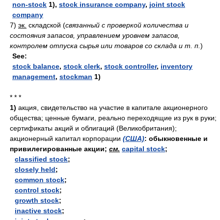
non-stock
1),
stock insurance company
,
joint stock
company
7)
эк.
складской
(
связанный с проверкой количества и
состояния запасов, управлением уровнем запасов,
контролем отпуска сырья или товаров со склада и т. п.
)
See:
stock balance
,
stock clerk
,
stock controller
,
inventory
management
,
stockman
1)
* * *
1)
акция, свидетельство на участие в капитале акционерного
общества; ценные бумаги, реально переходящие из рук в руки;
сертификаты акций и облигаций (Великобритания);
акционерный капитал корпорации
(США)
: обыкновенные и
привилегированные акции;
см.
capital stock
;
classified stock
;
closely held
;
common stock
;
control stock
;
growth stock
;
inactive stock
;