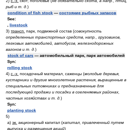
2)
с.-х.
скот; поголовье
(
не обязательно скота, а напр., птиц,
рыб и т. д.
)
condition of fish stock
—
состояние рыбных запасов
See:
,
livestock
3)
трансп.
парк, подвижной состав
(
совокупность
определенных транспортных средств, напр., грузовиков,
легковых автомобилей, автобусов, железнодорожных
вагонов и т. д.
)
stock of cars
— автомобильный парк, парк автомобилей
Syn:
rolling stock
4)
с.-х.
посадочный материал, саженцы
(
молодые деревья,
кустарники и другие многолетние растения, выращенные в
специальных питомниках и предназначенные для
последующей продажи и посадки в озеленяемых районах,
частных хозяйствах и т. д.
)
Syn:
planting stock
5)
а)
эк.
акционерный капитал
(
капитал, привлеченный путем
выпуска и размещения акций
)