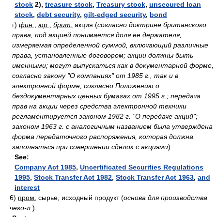
stock
2),
treasure stock
,
Treasury stock
,
unsecured loan
stock
,
debt security
,
gilt-edged security
,
bond
г)
фин.
,
юр.
,
брит.
акция
(
согласно доктрине британского
права, под акцией понимается доля ее держателя,
измеряемая определенной суммой, включающий различные
права, установленные договором; акции должны быть
именными; могут выпускаться как в документарной форме,
согласно закону "О компаниях" от 1985 г., так и в
электронной форме, согласно Положению о
бездокументарных ценных бумагах от 1995 г.; передача
прав на акции через средства электронной техники
регламентируется законом 1982 г. "О передаче акций";
законом 1963 г. с аналогичным названием была утверждена
форма передаточного распоряжения, которая должна
заполняться при совершении сделок с акциями
)
See:
Company Act 1985
,
Uncertificated Securities Regulations
1995
,
Stock Transfer Act 1982
,
Stock Transfer Act 1963
,
and
interest
6)
пром.
сырье, исходный продукт
(
основа для производства
чего-л.
)