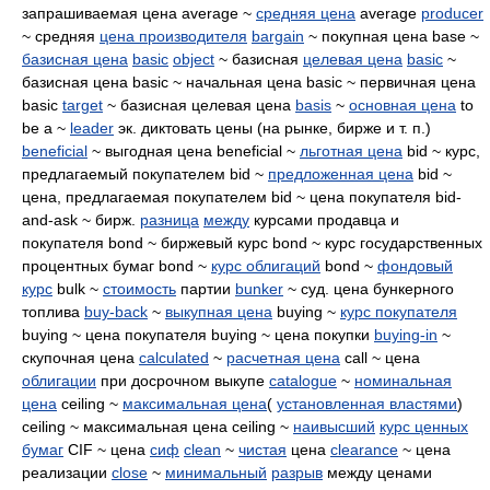
запрашиваемая цена average ~
средняя цена
average
producer
~ средняя
цена производителя
bargain
~ покупная цена base ~
базисная цена
basic
object
~ базисная
целевая цена
basic
~
базисная цена basic ~ начальная цена basic ~ первичная цена
basic
target
~ базисная целевая цена
basis
~
основная цена
to
be a ~
leader
эк. диктовать цены (на рынке, бирже и т. п.)
beneficial
~ выгодная цена beneficial ~
льготная цена
bid ~ курс,
предлагаемый покупателем bid ~
предложенная цена
bid ~
цена, предлагаемая покупателем bid ~ цена покупателя bid-
and-ask ~ бирж.
разница
между
курсами продавца и
покупателя bond ~ биржевый курс bond ~ курс государственных
процентных бумаг bond ~
курс облигаций
bond ~
фондовый
курс
bulk ~
стоимость
партии
bunker
~ суд. цена бункерного
топлива
buy-back
~
выкупная цена
buying ~
курс покупателя
buying ~ цена покупателя buying ~ цена покупки
buying-in
~
скупочная цена
calculated
~
расчетная цена
call ~ цена
облигации
при досрочном выкупе
catalogue
~
номинальная
цена
ceiling ~
максимальная цена
(
установленная властями
)
ceiling ~ максимальная цена ceiling ~
наивысший
курс ценных
бумаг
CIF ~ цена
сиф
clean
~
чистая
цена
clearance
~ цена
реализации
close
~
минимальный
разрыв
между ценами