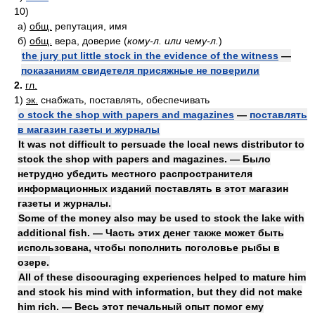
10)
а)
общ.
репутация, имя
б)
общ.
вера, доверие
(
кому-л. или чему-л.
)
the jury put little stock in the evidence of the witness
—
показаниям свидетеля присяжные не поверили
2.
гл.
1)
эк.
снабжать, поставлять, обеспечивать
o stock the shop with papers and magazines
—
поставлять
в магазин газеты и журналы
It was not difficult to persuade the local news distributor to
stock the shop with papers and magazines. — Было
нетрудно убедить местного распространителя
информационных изданий поставлять в этот магазин
газеты и журналы.
Some of the money also may be used to stock the lake with
additional fish. — Часть этих денег также может быть
использована, чтобы пополнить поголовье рыбы в
озере.
All of these discouraging experiences helped to mature him
and stock his mind with information, but they did not make
him rich. — Весь этот печальный опыт помог ему