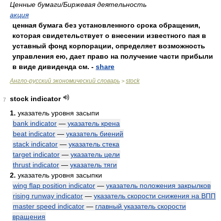
Ценные бумаги/Биржевая деятельность
акция
ценная бумага без установленного срока обращения,
которая свидетельствует о внесении известного пая в
уставный фонд корпорации, определяет возможность
управления ею, дает право на получение части прибыли
в виде дивиденда см. -
share
Англо-русский экономический словарь
stock
>
stock indicator
7
1.
указатель уровня засыпи
bank indicator
—
указатель крена
beat indicator
—
указатель биений
stack indicator
—
указатель стека
target indicator
—
указатель цели
thrust indicator
—
указатель тяги
2.
указатель уровня засыпки
wing flap position indicator
—
указатель положения закрылков
rising runway indicator
—
указатель скорости снижения на ВПП
master speed indicator
—
главный указатель скорости
вращения