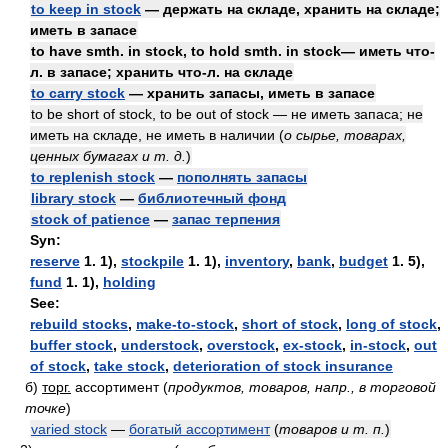
to keep in stock
— держать на складе, хранить на складе;
иметь в запасе
to have smth. in stock, to hold smth. in stock— иметь что-
л. в запасе; хранить что-л. на складе
to carry stock
— хранить запасы, иметь в запасе
to be short of stock, to be out of stock — не иметь запаса; не
иметь на складе, не иметь в наличии
(
о сырье, товарах,
ценных бумагах и т. д.
)
to replenish stock
—
пополнять запасы
library stock
—
библиотечный фонд
stock of patience
—
запас терпения
Syn:
reserve
1. 1),
stockpile
1. 1),
inventory
,
bank
,
budget
1. 5),
fund
1. 1),
holding
See:
rebuild stocks
,
make-to-stock
,
short of stock
,
long of stock
,
buffer stock
,
understock
,
overstock
,
ex-stock
,
in-stock
,
out
of stock
,
take stock
,
deterioration of stock insurance
б)
торг.
ассортимент
(
продуктов, товаров, напр., в торговой
точке
)
varied stock
—
богатый ассортимент
(
товаров и т. п.
)