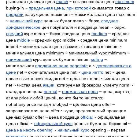
рыночная целевая цена
match
~ согласованная цена
maximum
buying-in ~
предельная цена
,
при
которой
снимается товар с
продажи
на аукционе maximum ~ максимальная цена maximum
~
наивысший курс
ценных бумаг mean ~ бирж.
среднее
арифметическое
цен покупателя и продавца mean ~ бирж.
средний
курс mean ~ бирж. средняя цена
medium
~ средняя
цена
middle
~ средний курс middle ~ средняя цена minimum
import ~ минимальная цена ввозимых товаров minimum ~
минимальная цена minimum ~ минимальный курс minimum ~
наименьший
курс ценных бумаг minimum
selling
~
минимальная
продажная цена
negotiate
a ~
договариваться о
цене
net ~ окончательная цена net ~
цена нетто
net ~ цена
после вычета всех скидок net ~ цена-нетто net ~ чистая цена
net ~ чистая цена
акции
, котируемая брокером клиенту norm ~
стандартная цена
normal
~
нормальная цена
~ цена, жертва;
at any price любой ценой, во что бы то ни стало;
not at any price ни за что object ~ целевая цена offer ~
запрашиваемая цена offer ~ курс, предлагаемый продацом
ценных бумаг offer ~ цена продавца
official
~ официальная
цена official ~
официальный курс
ценных бумаг на бирже oil ~
цена на нефть
opening
~
начальный курс
opening ~ первая
котировка
после открытия биржи opening ~ самая высокая и