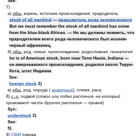
See:
7)
а)
общ.
корень, источник происхождения; прародитель
stock of all mankind
—
прародитель рода человеческого
But we must remember the stock of all mankind has come
from the blue-black African. — Но мы должны помнить, что
прародителем всего рода человеческого был иссиня-
черный африканец.
б)
общ.
род, семья; происхождение; родословная, генеалогия
he is of American stock, born near Terre Haute, Indiana —
он американского происхождения, родился около Терре-
Хота, штат Индиана
See:
foreign stock
2)
в)
общ.
род, порода
(
животных
)
; племя, раса
8)
с.-х.
подвой
(
ствол или побег растения, на который
прививают часть другого растения — привоя
)
Syn:
understock
2)
See:
5)
9)
СМИ
пленка