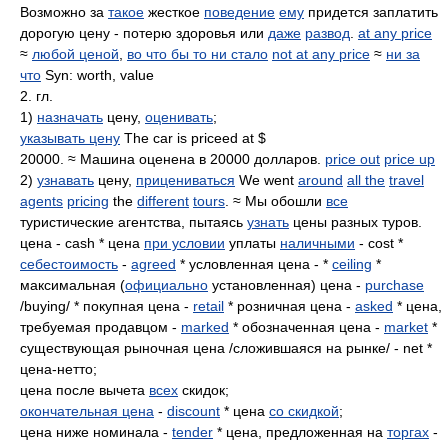
Возможно за
такое
жесткое
поведение
ему
придется заплатить
дорогую цену - потерю здоровья или
даже
развод
.
at any price
≈
любой ценой
,
во что бы то ни стало
not at any price
≈
ни за
что
Syn: worth, value
2. гл.
1)
назначать
цену,
оценивать
;
указывать цену
The car is priceed at $
20000. ≈ Машина оценена в 20000 долларов.
price out
price up
2)
узнавать
цену,
прицениваться
We went
around
all the
travel
agents
pricing
the
different
tours
. ≈ Мы обошли
все
туристические агентства, пытаясь
узнать
цены разных туров.
цена - cash * цена
при условии
уплаты
наличными
- cost *
себестоимость
-
agreed
* условленная цена - *
ceiling
*
максимальная (
официально
установленная) цена -
purchase
/buying/ * покупная цена -
retail
* розничная цена -
asked
* цена,
требуемая продавцом -
marked
* обозначенная цена -
market
*
существующая рыночная цена /сложившаяся на рынке/ - net *
цена-нетто;
цена после вычета
всех
скидок;
окончательная цена
-
discount
* цена
со скидкой
;
цена ниже номинала -
tender
* цена, предложенная на
торгах
-