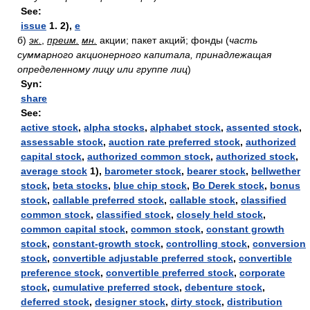
See:
issue
1. 2),
e
б)
эк.
,
преим.
мн.
акции; пакет акций; фонды
(
часть
суммарного акционерного капитала, принадлежащая
определенному лицу или группе лиц
)
Syn:
share
See:
active stock
,
alpha stocks
,
alphabet stock
,
assented stock
,
assessable stock
,
auction rate preferred stock
,
authorized
capital stock
,
authorized common stock
,
authorized stock
,
average stock
1),
barometer stock
,
bearer stock
,
bellwether
stock
,
beta stocks
,
blue chip stock
,
Bo Derek stock
,
bonus
stock
,
callable preferred stock
,
callable stock
,
classified
common stock
,
classified stock
,
closely held stock
,
common capital stock
,
common stock
,
constant growth
stock
,
constant-growth stock
,
controlling stock
,
conversion
stock
,
convertible adjustable preferred stock
,
convertible
preference stock
,
convertible preferred stock
,
corporate
stock
,
cumulative preferred stock
,
debenture stock
,
deferred stock
,
designer stock
,
dirty stock
,
distribution