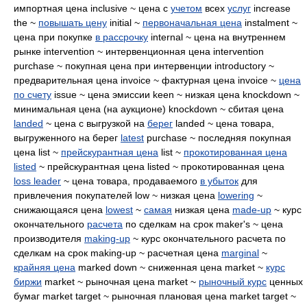
импортная цена inclusive ~ цена с
учетом
всех
услуг
increase
the ~
повышать цену
initial ~
первоначальная цена
instalment ~
цена при покупке
в рассрочку
internal ~ цена на внутреннем
рынке intervention ~ интервенционная цена intervention
purchase ~ покупная цена при интервенции introductory ~
предварительная цена invoice ~ фактурная цена invoice ~
цена
по счету
issue ~ цена эмиссии keen ~ низкая цена knockdown ~
минимальная цена (на аукционе) knockdown ~ сбитая цена
landed
~ цена с выгрузкой на
берег
landed ~ цена товара,
выгруженного на берег
latest
purchase ~ последняя покупная
цена list ~
прейскурантная цена
list ~
прокотированная цена
listed
~ прейскурантная цена listed ~ прокотированная цена
loss leader
~ цена товара, продаваемого
в убыток
для
привлечения покупателей low ~ низкая цена
lowering
~
снижающаяся цена
lowest
~
самая
низкая цена
made-up
~ курс
окончательного
расчета
по сделкам на срок maker's ~ цена
производителя
making-up
~ курс окончательного расчета по
сделкам на срок making-up ~ расчетная цена
marginal
~
крайняя цена
marked down ~ сниженная цена market ~
курс
биржи
market ~ рыночная цена market ~
рыночный курс
ценных
бумаг market target ~ рыночная плановая цена market target ~