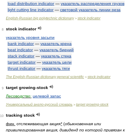
load distribution indicator
—
указатель распределения грузов
light cutting line indicator
—
световой указатель линии реза
English-Russian big polytechnic dictionary
stock indicator
>
stock indicator
8
указатель уровня засыпи
bank indicator
—
указатель крена
beat indicator
—
указатель биений
stack indicator
—
указатель стека
target indicator
—
указатель цели
thrust indicator
—
указатель тяги
The English-Russian dictionary general scientific
stock indicator
>
target growing-stock
9
Лесоводство:
целевой запас
Универсальный англо-русский словарь
target growing-stock
>
tracking stock
10
фин.
отслеживающая акция
*
(
обыкновенная или
привилегированная акция, дивиденд по которой привязан к