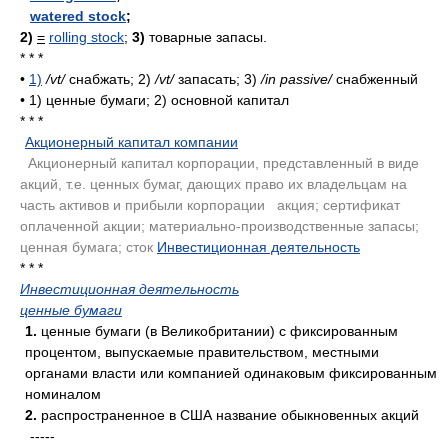
watered stock
;
2)
=
rolling stock
;
3)
товарные запасы.
* * *
•
1)
/vt/
снабжать; 2)
/vt/
запасать; 3)
/in passive/
снабженный
•
1) ценные бумаги; 2) основной капитал
* * *
Акционерный капитал компании
.
Акционерный капитал корпорации, представленный в виде
акций, т.е. ценных бумаг, дающих право их владельцам на
часть активов и прибыли корпорации
.
акция; сертификат
оплаченной акции; материально-производственные запасы;
ценная бумага; сток
Инвестиционная деятельность
.
* * *
Инвестиционная деятельность
ценные бумаги
1.
ценные бумаги (в Великобритании) с фиксированным
процентом, выпускаемые правительством, местными
органами власти или компанией одинаковым фиксированным
номиналом
2.
распространенное в США название обыкновенных акций
-----