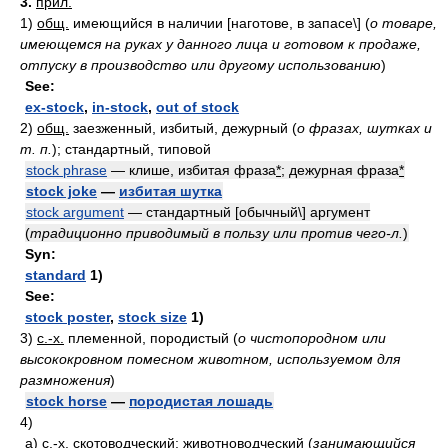
3.
прил.
1)
общ.
имеющийся в наличии [наготове, в запасе\]
(
о товаре,
имеющемся на руках у данного лица и готовом к продаже,
отпуску в производство или другому использованию
)
See:
ex-stock
,
in-stock
,
out of stock
2)
общ.
заезженный, избитый, дежурный
(
о фразах, шутках и
т. п.
)
; стандартный, типовой
stock phrase
— клише, избитая фраза
*
; дежурная фраза
*
stock joke
—
избитая шутка
stock argument
— стандартный [обычный\] аргумент
(
традиционно приводимый в пользу или против чего-л.
)
Syn:
standard
1)
See:
stock poster
,
stock size
1)
3)
с.-х.
племенной, породистый
(
о чистопородном или
высококровном помесном животном, используемом для
размножения
)
stock horse
—
породистая лошадь
4)
а)
с.-х.
скотоводческий; животноводческий
(
занимающийся