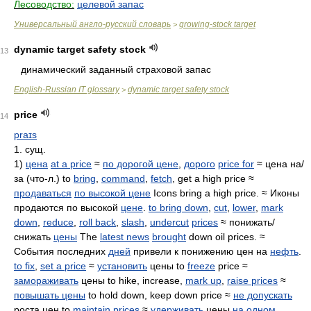
Лесоводство:
целевой запас
Универсальный англо-русский словарь
growing-stock target
>
dynamic target safety stock
13
динамический заданный страховой запас
English-Russian IT glossary
dynamic target safety stock
>
price
14
praɪs
1. сущ.
1)
цена
at a price
≈
по дорогой цене
,
дорого
price for
≈ цена на/
за (что-л.) to
bring
,
command
,
fetch
, get a high price ≈
продаваться
по высокой цене
Icons bring a high price. ≈ Иконы
продаются по высокой
цене
.
to bring down
,
cut
,
lower
,
mark
down
,
reduce
,
roll back
,
slash
,
undercut
prices
≈ понижать/
снижать
цены
The
latest news
brought
down oil prices. ≈
События последних
дней
привели к понижению цен на
нефть
.
to fix
,
set a price
≈
установить
цены to
freeze
price ≈
замораживать
цены to hike, increase,
mark up
,
raise prices
≈
повышать цены
to hold down, keep down price ≈
не допускать
роста цен to
maintain prices
≈
удерживать
цены
на одном