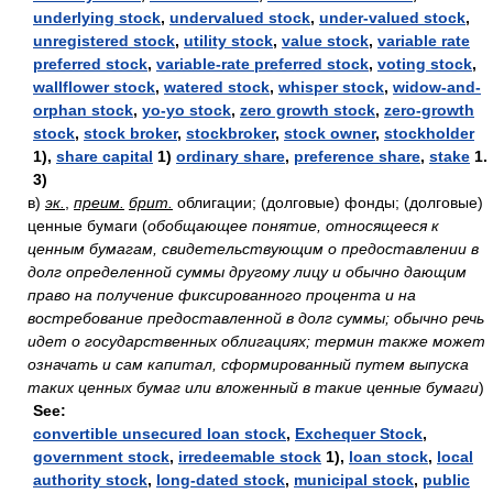
underlying stock
,
undervalued stock
,
under-valued stock
,
unregistered stock
,
utility stock
,
value stock
,
variable rate
preferred stock
,
variable-rate preferred stock
,
voting stock
,
wallflower stock
,
watered stock
,
whisper stock
,
widow-and-
orphan stock
,
yo-yo stock
,
zero growth stock
,
zero-growth
stock
,
stock broker
,
stockbroker
,
stock owner
,
stockholder
1),
share capital
1)
ordinary share
,
preference share
,
stake
1.
3)
в)
эк.
,
преим.
брит.
облигации; (долговые) фонды; (долговые)
ценные бумаги
(
обобщающее понятие, относящееся к
ценным бумагам, свидетельствующим о предоставлении в
долг определенной суммы другому лицу и обычно дающим
право на получение фиксированного процента и на
востребование предоставленной в долг суммы; обычно речь
идет о государственных облигациях; термин также может
означать и сам капитал, сформированный путем выпуска
таких ценных бумаг или вложенный в такие ценные бумаги
)
See:
convertible unsecured loan stock
,
Exchequer Stock
,
government stock
,
irredeemable stock
1),
loan stock
,
local
authority stock
,
long-dated stock
,
municipal stock
,
public