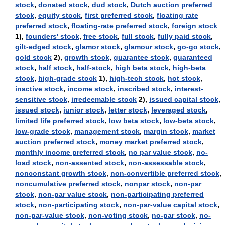
stock
,
donated stock
,
dud stock
,
Dutch auction preferred
stock
,
equity stock
,
first preferred stock
,
floating rate
preferred stock
,
floating-rate preferred stock
,
foreign stock
1),
founders' stock
,
free stock
,
full stock
,
fully paid stock
,
gilt-edged stock
,
glamor stock
,
glamour stock
,
go-go stock
,
gold stock
2),
growth stock
,
guarantee stock
,
guaranteed
stock
,
half stock
,
half-stock
,
high beta stock
,
high-beta
stock
,
high-grade stock
1),
high-tech stock
,
hot stock
,
inactive stock
,
income stock
,
inscribed stock
,
interest-
sensitive stock
,
irredeemable stock
2),
issued capital stock
,
issued stock
,
junior stock
,
letter stock
,
leveraged stock
,
limited life preferred stock
,
low beta stock
,
low-beta stock
,
low-grade stock
,
management stock
,
margin stock
,
market
auction preferred stock
,
money market preferred stock
,
monthly income preferred stock
,
no par value stock
,
no-
load stock
,
non-assented stock
,
non-assessable stock
,
nonconstant growth stock
,
non-convertible preferred stock
,
noncumulative preferred stock
,
nonpar stock
,
non-par
stock
,
non-par value stock
,
non-participating preferred
stock
,
non-participating stock
,
non-par-value capital stock
,
non-par-value stock
,
non-voting stock
,
no-par stock
,
no-