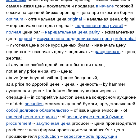
самая низкая цены покупателя и продавца
в начале
торговой
сессии на срочной бирже opening ~ цена при открытии биржи
optimum
~ оптимальная цена
original
~ начальная цена original
~ первоначальная цена original ~
подлинная цена
overall
~
полная
цена par ~
нарицательная цена
parity
~ эквивалентная
цена
pegged
~
искусственно поддерживаемая цена
preferential
~ льготная цена price курс ценных бумаг ~ назначать цену,
оценивать ~ назначать цену ~ оценивать ~
расценивать
~ цена,
жертва;
at any price любой ценой, во что бы то ни стало;
not at any price ни за что ~ цена;
above (или beyond, without) price бесценный;
at a price по дорогой цене ~ цена ~ ценность ~ by hammer
аукционная цена ~ for futures бирж. курс фьючерсных
операций ~ in competitive auction цена на конкурсном аукционе
~ of debt
securities
стоимость ценной бумаги, представляющей
собой
долговое обязательство
~ of issue цена эмиссии ~ of
material
цена материала
~ of
security
курс ценной бумаги
procurement
~
закупочная цена
producer ~ цена производителя
producer ~ цена фирмы-производителя producer's ~ цена
производителя
production
~
себестоимость продукции