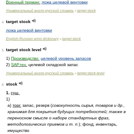
Военный термин:
ложа целевой винтовки
Универсальный англо-русский словарь
target stock
>
target stock
4
ложа целевой винтовки
English-Russian arms dictionary
target stock
>
target stock level
5
1)
Производство:
целевой уровень запасов
2)
SAP.тех.
целевой складской запас
Универсальный англо-русский словарь
target stock level
>
stock
6
1.
сущ.
1)
а)
торг.
запас, резерв
(
совокупность сырья, товаров и др.,
хранимая для покрытия будущих потребностей; также в
переносном смысле о наборе стандартных фраз,
методологических приемов и т. п.
)
; фонд; инвентарь,
имущество