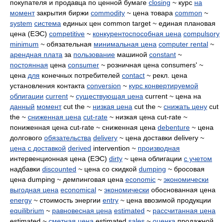
покупателя и продавца по ценной бумаге
closing
~ курс
на
момент
закрытия биржи
commodity
~ цена товара
common
~
system
система
единых цен common target ~ единая плановая
цена (ЕЭС)
competitive
~
конкурентоспособная цена
compulsory
minimum
~ обязательная
минимальная цена
computer rental
~
арендная плата
за
пользование
машиной
constant
~
постоянная
цена
consumer
~ розничная цена consumers' ~
цена
для
конечных потребителей
contact
~ рекл. цена
установления контакта
conversion
~
курс конвертируемой
облигации
current
~
существующая цена
current ~ цена на
данный
момент
cut the ~
низкая цена
cut the ~
снижать цену
cut
the ~
сниженная цена
cut-rate
~ низкая цена cut-rate ~
пониженная цена cut-rate ~ сниженная цена
debenture
~ цена
долгового
обязательства
delivery
~ цена доставки delivery ~
цена с доставкой
derived
intervention ~
производная
интервенционная цена (ЕЭС)
dirty
~ цена облигации
с учетом
надбавки
discounted
~ цена со скидкой
dumping
~ бросовая
цена dumping ~ демпинговая цена
economic
~
экономически
выгодная цена
economical
~
экономически
обоснованная цена
energy
~ стоимость энергии
entry
~ цена ввозимой продукции
equilibrium
~
равновесная цена
estimated
~
рассчитанная цена
estimated ~
сметная цена
estimated
sales
~
оценка
продажной