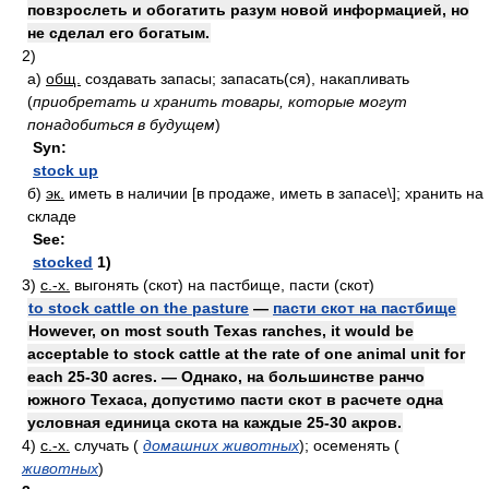
повзрослеть и обогатить разум новой информацией, но
не сделал его богатым.
2)
а)
общ.
создавать запасы; запасать(ся), накапливать
(
приобретать и хранить товары, которые могут
понадобиться в будущем
)
Syn:
stock up
б)
эк.
иметь в наличии [в продаже, иметь в запасе\]; хранить на
складе
See:
stocked
1)
3)
с.-х.
выгонять (скот) на пастбище, пасти (скот)
to stock cattle on the pasture
—
пасти скот на пастбище
However, on most south Texas ranches, it would be
acceptable to stock cattle at the rate of one animal unit for
each 25-30 acres. — Однако, на большинстве ранчо
южного Техаса, допустимо пасти скот в расчете одна
условная единица скота на каждые 25-30 акров.
4)
с.-х.
случать
(
домашних животных
)
; осеменять
(
животных
)