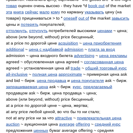
товар
оценен очень высоко - they have *d
book out
of the market
эта
книга
сейчас
мало
кому
по карману
указывать
цену (на
товаре) прицениваться > to *
oneself
out of
the market
завысить
цены и
потерять
покупателей;
оттолкнуть
,
отпугнуть
потребителей высокими
ценами
~ цена;
above (или beyond, without) price бесценный;
at a price по дорогой цене
acquisition
~
цена приобретения
additional
~
цена с надбавкой
admission
~
плата за вход
admission ~ цена входного билета
advertising
~
цена рекламы
agreed ~ обусловленная цена agreed ~
согласованная цена
agreed ~ установленная цена all
trade
~
общий торговый курс
all-inclusive
~
полная цена
approximate
~ примерная цена ask
and bid ~ бирж.
цена продавца
и
цена покупателя
ask ~ бирж.
запрашиваемая цена
ask ~ бирж.
курс
,
предлагаемый
продавцом ask ~ бирж. цена продавца ~ цена;
above (или beyond, without) price бесценный;
at a price по дорогой цене ~ цена, жертва;
at any price любой ценой, во что бы то ни стало;
not at any price ни за что
attractive
~
привлекательная цена
auction
~ аукционная цена
average
offering
~
средний курс
предложения
ценных
бумаг average offering ~ средняя