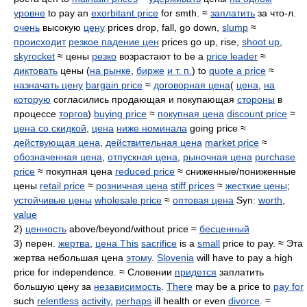
уровне
to pay an
exorbitant price
for smth. ≈
заплатить
за что-л.
очень
высокую
цену
prices drop, fall, go down,
slump
≈
происходит
резкое падение цен
prices go up, rise,
shoot up
,
skyrocket
≈ цены
резко
возрастают to be a
price leader
≈
диктовать
цены (
на рынке
,
бирже
и т. п.
) to
quote a price
≈
назначать цену
bargain price
≈
договорная цена
(
цена
,
на
которую
согласились продающая и покупающая
стороны
в
процессе
торгов
)
buying price
≈
покупная цена
discount price
≈
цена со скидкой
,
цена
ниже номинала
going price ≈
действующая цена
,
действительная цена
market price
≈
обозначенная цена
,
отпускная цена
,
рыночная цена
purchase
price
≈ покупная цена
reduced price
≈ сниженные/пониженные
цены
retail price
≈
розничная цена
stiff prices
≈
жесткие цены
;
устойчивые цены
wholesale price
≈
оптовая цена
Syn:
worth
,
value
2)
ценность
above/beyond/without price ≈
бесценный
3) перен.
жертва
,
цена This
sacrifice
is a
small
price to pay. ≈ Эта
жертва небольшая цена
этому
.
Slovenia
will have to pay a high
price for independence. ≈ Словении
придется
заплатить
большую цену за
независимость
.
There
may be a price to
pay for
such
relentless
activity
,
perhaps
ill health or even
divorce
. ≈