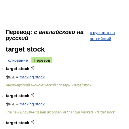
Перевод:
с английского на
с русского на
русский
английский
target stock
Толкование
Перевод
target stock
1
фин.
=
tracking stock
Англо-русский экономический словарь
target stock
>
target stock
2
фин.
=
tracking stock
The new English-Russian dictionary of financial markets
target stock
>
target stock
3