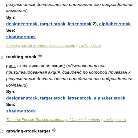
результатам деятельности определенного подразделения
компании
)
Syn:
designer stock
,
target stock
,
letter stock
2),
alphabet stock
See:
shadow stock
Англо-русский экономический словарь
tracking stock
>
tracking stock
11
фин.
отслеживающая акция
*
(
обыкновенная или
привилегированная акция, дивиденд по которой привязан к
результатам деятельности определенного подразделения
компании
)
Syn:
designer stock
,
target stock
,
letter stock
,
alphabet stock
See:
shadow stock
The new English-Russian dictionary of financial markets
tracking stock
>
growing-stock target
12