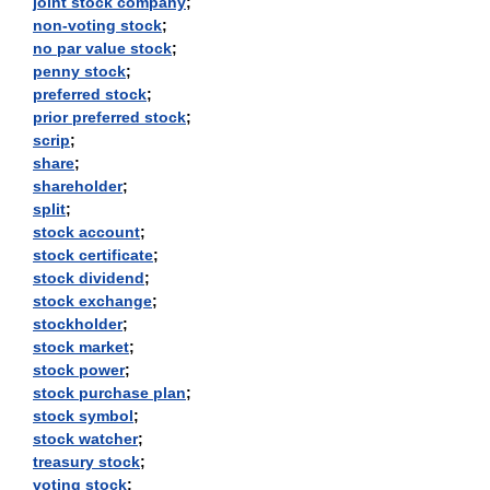
joint stock company
;
non-voting stock
;
no par value stock
;
penny stock
;
preferred stock
;
prior preferred stock
;
scrip
;
share
;
shareholder
;
split
;
stock account
;
stock certificate
;
stock dividend
;
stock exchange
;
stockholder
;
stock market
;
stock power
;
stock purchase plan
;
stock symbol
;
stock watcher
;
treasury stock
;
voting stock
;