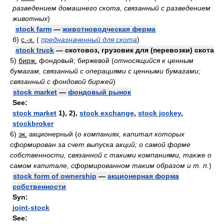
разведением домашнего скота, связанный с разведением
животных
)
stock farm
—
животноводческая ферма
б)
с.-х.
(
предназначенный для скота
)
stock truck
— скотовоз, грузовик для (перевозки) скота
5)
бирж.
фондовый; биржевой
(
относящийся к ценным
бумагам, связанный с операциями с ценными бумагами;
связанный с фондовой биржей
)
stock market
—
фондовый рынок
See:
stock market
1), 2),
stock exchange
,
stock jockey
,
stockbroker
6)
эк.
акционерный
(
о компаниях, капитал которых
сформирован за счет выпуска акций; о самой форме
собственности, связанной с такими компаниями, также о
самом капитале, сформированном таким образом и т. п.
)
stock form of ownership
—
акционерная форма
собственности
Syn:
joint-stock
See: