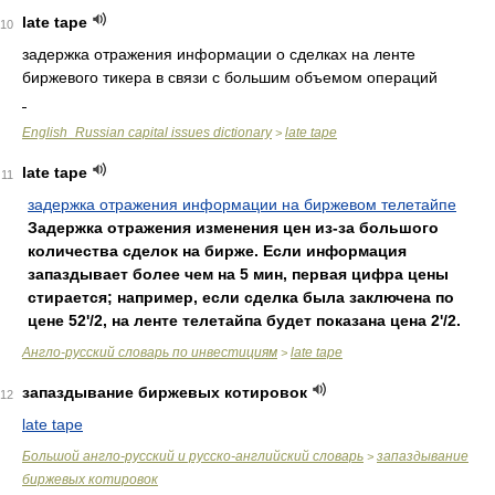
late tape
10
задержка отражения информации о сделках на ленте
биржевого тикера в связи с большим объемом операций
English_Russian capital issues dictionary
late tape
>
late tape
11
задержка отражения информации на биржевом телетайпе
Задержка отражения изменения цен из-за большого
количества сделок на бирже. Если информация
запаздывает более чем на 5 мин, первая цифра цены
стирается; например, если сделка была заключена по
цене 52'/2, на ленте телетайпа будет показана цена 2'/2.
Англо-русский словарь по инвестициям
late tape
>
запаздывание биржевых котировок
12
late tape
Большой англо-русский и русско-английский словарь
запаздывание
>
биржевых котировок