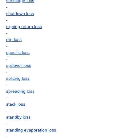
shrinkage loss
-
shutdown loss
-
signing return loss
-
slip loss
-
specific loss
-
spillover loss
-
splicing loss
-
spreading loss
-
stack loss
-
standby loss
-
standing evaporation loss
-