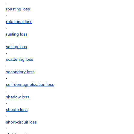
-
roasting loss
-
rotational loss
-
rusting loss
-
salting loss
-
scattering loss
-
secondary loss
-
self-demagnetization loss
-
shadow loss
-
sheath loss
-
short-circuit loss
-