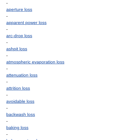
-
aperture loss
-
apparent power loss
-
arc-drop loss
-
ashpit loss
-
atmospheric evaporation loss
-
attenuation loss
-
attrition loss
-
avoidable loss
-
backwash loss
-
baking loss
-