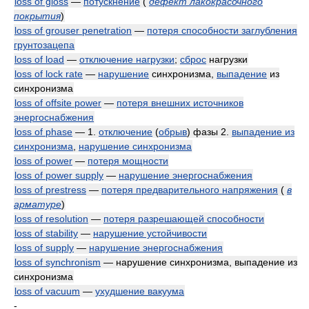
loss of gloss
—
потускнение
(
дефект лакокрасочного
покрытия
)
loss of grouser penetration
—
потеря способности заглубления
грунтозацепа
loss of load
—
отключение нагрузки
;
сброс
нагрузки
loss of lock rate
—
нарушение
синхронизма,
выпадение
из
синхронизма
loss of offsite power
—
потеря внешних источников
энергоснабжения
loss of phase
— 1.
отключение
(
обрыв
) фазы 2.
выпадение из
синхронизма
,
нарушение синхронизма
loss of power
—
потеря мощности
loss of power supply
—
нарушение энергоснабжения
loss of prestress
—
потеря предварительного напряжения
(
в
арматуре
)
loss of resolution
—
потеря разрешающей способности
loss of stability
—
нарушение устойчивости
loss of supply
—
нарушение энергоснабжения
loss of synchronism
— нарушение синхронизма, выпадение из
синхронизма
loss of vacuum
—
ухудшение вакуума
-