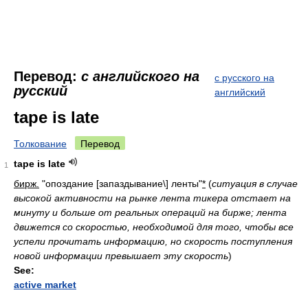
Перевод:
с английского на
с русского на
русский
английский
tape is late
Толкование
Перевод
tape is late
1
бирж.
"опоздание [запаздывание\] ленты"
*
(
ситуация в случае
высокой активности на рынке лента тикера отстает на
минуту и больше от реальных операций на бирже; лента
движется со скоростью, необходимой для того, чтобы все
успели прочитать информацию, но скорость поступления
новой информации превышает эту скорость
)
See:
active market