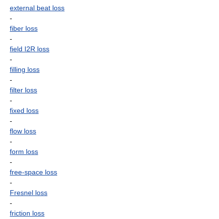
external beat loss
-
fiber loss
-
field I2R loss
-
filling loss
-
filter loss
-
fixed loss
-
flow loss
-
form loss
-
free-space loss
-
Fresnel loss
-
friction loss