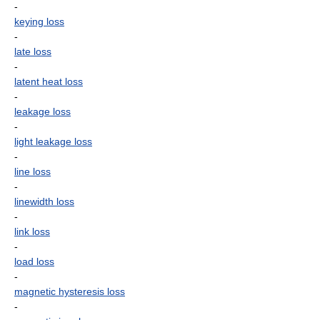
-
keying loss
-
late loss
-
latent heat loss
-
leakage loss
-
light leakage loss
-
line loss
-
linewidth loss
-
link loss
-
load loss
-
magnetic hysteresis loss
-