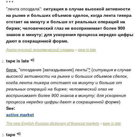
* * *
"лента опоздала":
ситуация в случае высокой активности
на рынке и больших объемов сделок, когда лента тикера
отстает на минуту и больше от реальных операций на
бирже; человеческий глаз не воспринимает более 900
знаков в минуту; для ускорения процесса нередко цифры
дают в сокращенной форме.
Англо-русский экономический словарь
tape is late
>
tape is late
2
бирж.
"опоздание [запаздывание] ленты"
*
(
ситуация в случае
высокой активности на рынке и больших объемов сделок,
когда лента тикера отстает на минуту и больше от
реальных операций на бирже; человеческий глаз не
воспринимает более 900 знаков в минуту; для ускорения
процесса нередко цифры дают в сокращенной форме
)
See:
active market
The new English-Russian dictionary of financial markets
tape is late
>
tape
3