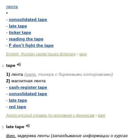
лента
•
-
consolidated tape
-
late tape
-
ticker tape
-
reading the tape
-
F don’t fight the tape
English_Russian capital issues dictionary
tape
>
tape
4
1)
лента
(
напр.
тикера с биржевыми котировками)
2)
магнитная лента
-
cash-register tape
-
consolidated tape
-
late tape
-
red tape
Англо-русский словарь по экономике и финансам
tape
>
late tape
5
фин.
задержка ленты
(
запаздывание информации о курсах