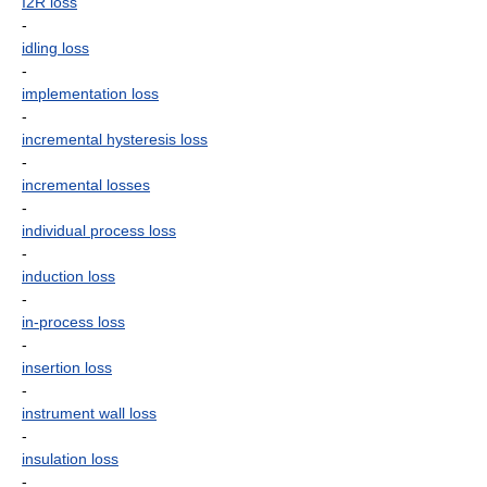
I2R loss
-
idling loss
-
implementation loss
-
incremental hysteresis loss
-
incremental losses
-
individual process loss
-
induction loss
-
in-process loss
-
insertion loss
-
instrument wall loss
-
insulation loss
-