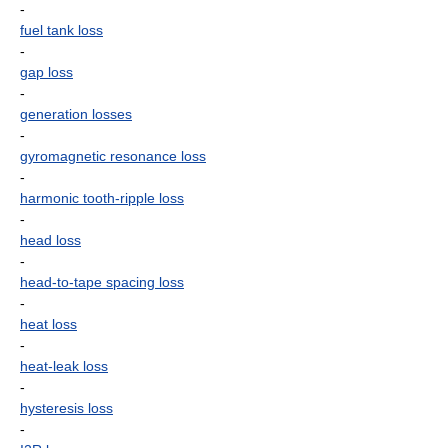
-
fuel tank loss
-
gap loss
-
generation losses
-
gyromagnetic resonance loss
-
harmonic tooth-ripple loss
-
head loss
-
head-to-tape spacing loss
-
heat loss
-
heat-leak loss
-
hysteresis loss
-