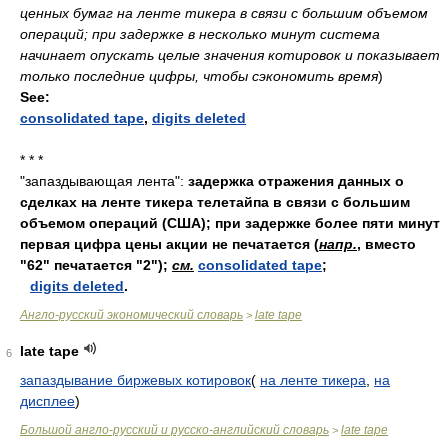
ценных бумаг на ленте тикера в связи с большим объемом
операций; при задержке в несколько минут система
начинает опускать целые значения котировок и показывает
только последние цифры, чтобы сэкономить время
)
See:
consolidated tape
,
digits deleted
* * *
"запаздывающая лента":
задержка отражения данных о
сделках на ленте тикера телетайпа в связи с большим
объемом операций (США); при задержке более пяти минут
первая цифра цены акции не печатается (
напр.
, вместо
"62" печатается "2");
см.
consolidated tape
;
digits deleted
.
Англо-русский экономический словарь
late tape
>
late tape
6
запаздывание биржевых котировок
(
на ленте тикера
,
на
дисплее
)
Большой англо-русский и русско-английский словарь
late tape
>