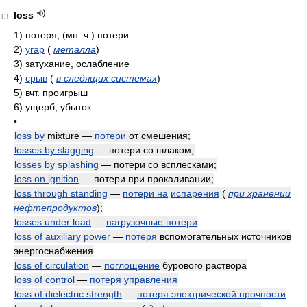
loss
13
1)
потеря;
(мн. ч.)
потери
2)
угар
(
металла
)
3)
затухание, ослабление
4)
срыв
(
в следящих системах
)
5)
вчт. проигрыш
6)
ущерб; убыток
•
loss
by
mixture —
потери
от смешения;
losses by slagging
— потери со шлаком;
losses by splashing
— потери со всплесками;
loss on ignition
— потери при прокаливании;
loss through standing
—
потери на
испарения
(
при хранении
нефтепродуктов
)
;
losses under load
—
нагрузочные потери
loss of auxiliary power
—
потеря
вспомогательных источников
энергоснабжения
loss of circulation
—
поглощение
бурового раствора
loss of control
—
потеря управления
loss of dielectric strength
—
потеря электрической прочности