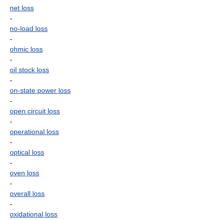
net loss
-
no-load loss
-
ohmic loss
-
oil stock loss
-
on-state power loss
-
open circuit loss
-
operational loss
-
optical loss
-
oven loss
-
overall loss
-
oxidational loss