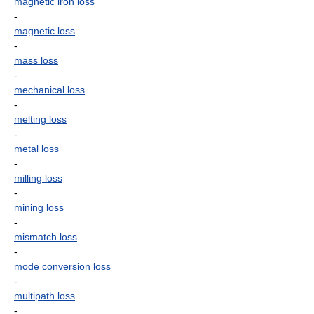
magnetic iron loss
-
magnetic loss
-
mass loss
-
mechanical loss
-
melting loss
-
metal loss
-
milling loss
-
mining loss
-
mismatch loss
-
mode conversion loss
-
multipath loss
-