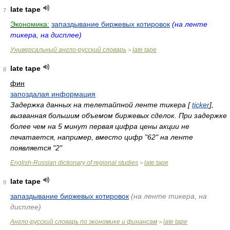
late tape
7
Экономика:
запаздывание биржевых котировок
(на ленте
тикера, на дисплее)
Универсальный англо-русский словарь
late tape
>
late tape
8
фин
запоздалая информация
Задержка данных на телетайпной ленте тикера [
ticker
],
вызванная большим объемом биржевых сделок. При задержке
более чем на 5 минут первая цифра цены акции не
печатается, например, вместо цифр "62" на ленте
появляется "2"
English-Russian dictionary of regional studies
late tape
>
late tape
9
запаздывание биржевых котировок
(на ленте тикера, на
дисплее)
Англо-русский словарь по экономике и финансам
late tape
>