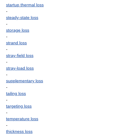
startup thermal loss
-
steady-state loss
-
storage loss
-
strand loss
-
stray-field loss
-
stray-load loss
-
supplementary loss
-
tailing loss
-
targeting loss
-
temperature loss
-
thickness loss