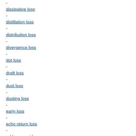
-
dissipative loss
-
distillation loss
-
distribution loss
-
divergence loss
-
dot loss
-
draft loss
-
dust loss
-
dusting loss
-
early loss
-
echo return loss
-