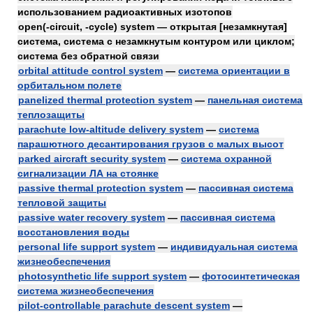
использованием радиоактивных изотопов
open(-circuit, -cycle) system — открытая [незамкнутая]
система, система с незамкнутым контуром или циклом;
система без обратной связи
orbital attitude control system
—
система ориентации в
орбитальном полете
panelized thermal protection system
—
панельная система
теплозащиты
parachute low-altitude delivery system
—
система
парашютного десантирования грузов с малых высот
parked aircraft security system
—
система охранной
сигнализации ЛА на стоянке
passive thermal protection system
—
пассивная система
тепловой защиты
passive water recovery system
—
пассивная система
восстановления воды
personal life support system
—
индивидуальная система
жизнеобеспечения
photosynthetic life support system
—
фотосинтетическая
система жизнеобеспечения
pilot-controllable parachute descent system
—