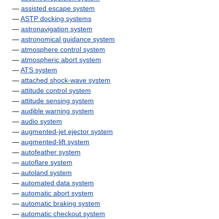
—
assisted escape system
—
ASTP docking systems
—
astronavigation system
—
astronomical guidance system
—
atmosphere control system
—
atmospheric abort system
—
ATS system
—
attached shock-wave system
—
attitude control system
—
attitude sensing system
—
audible warning system
—
audio system
—
augmented-jet ejector system
—
augmented-lift system
—
autofeather system
—
autoflare system
—
autoland system
—
automated data system
—
automatic abort system
—
automatic braking system
—
automatic checkout system