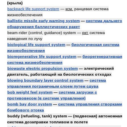
(крыла)
backpack life support system
—
ксм.
ранцевая система
жизнеобеспечения
ballistic missile early warning system
—
система дальнего
обнаружения баллистических ракет
beam-rider (control, guidance) system —
ркт.
система
наведения по лучу
biological life support system
—
биологическая система
жизнеобеспечения
bioregenerative life support system
—
биорегенеративная
система жизнеобеспечения
biowaste electric propulsion system
— электрический
двигатель, работающий на биологических отходах
blowing boundary layer control system
—
система
управления пограничным слоем путем сдува
bob weight feel system
—
система загрузки с
противовесом (в системе управления)
bomb bay door system
—
система управления створками
бомбового отсека
buddy (refueling, tank) system — (подвесная) автономная
система дозаправки топливом в полете