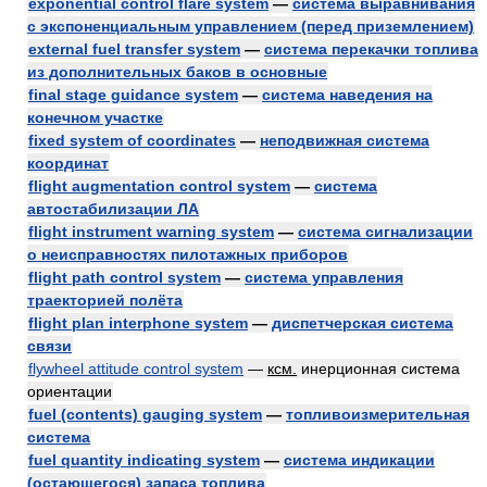
exponential control flare system
—
система выравнивания
с экспоненциальным управлением (перед приземлением)
external fuel transfer system
—
система перекачки топлива
из дополнительных баков в основные
final stage guidance system
—
система наведения на
конечном участке
fixed system of coordinates
—
неподвижная система
координат
flight augmentation control system
—
система
автостабилизации ЛА
flight instrument warning system
—
система сигнализации
о неисправностях пилотажных приборов
flight path control system
—
система управления
траекторией полёта
flight plan interphone system
—
диспетчерская система
связи
flywheel attitude control system
—
ксм.
инерционная система
ориентации
fuel (contents) gauging system
—
топливоизмерительная
система
fuel quantity indicating system
—
система индикации
(остающегося) запаса топлива