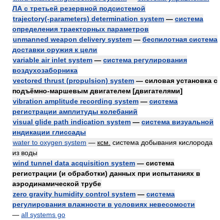
ЛА с третьей резервной подсистемой
trajectory(-parameters) determination system
—
система
определения траекторных параметров
unmanned weapon delivery system
—
беспилотная система
доставки оружия к цели
variable air inlet system
—
система регулирования
воздухозаборника
vectored thrust (propulsion) system
— силовая установка с
подъёмно-маршевым двигателем [двигателями]
vibration amplitude recording system
—
система
регистрации амплитуды колебаний
visual glide path indication system
—
система визуальной
индикации глиссады
water to oxygen system
—
ксм.
система добывания кислорода
из воды
wind tunnel data acquisition system
— система
регистрации (и обработки) данных при испытаниях в
аэродинамической трубе
zero gravity humidity control system
—
система
регулирования влажности в условиях невесомости
—
all systems go