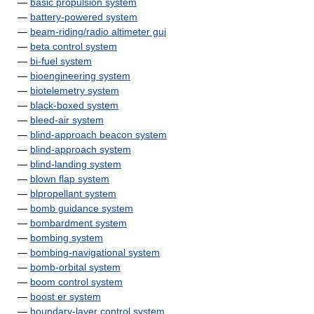
—
basic propulsion system
—
battery-powered system
—
beam-riding/radio altimeter gui
—
beta control system
—
bi-fuel system
—
bioengineering system
—
biotelemetry system
—
black-boxed system
—
bleed-air system
—
blind-approach beacon system
—
blind-approach system
—
blind-landing system
—
blown flap system
—
blpropellant system
—
bomb guidance system
—
bombardment system
—
bombing system
—
bombing-navigational system
—
bomb-orbital system
—
boom control system
—
boost er system
—
boundary-layer control system