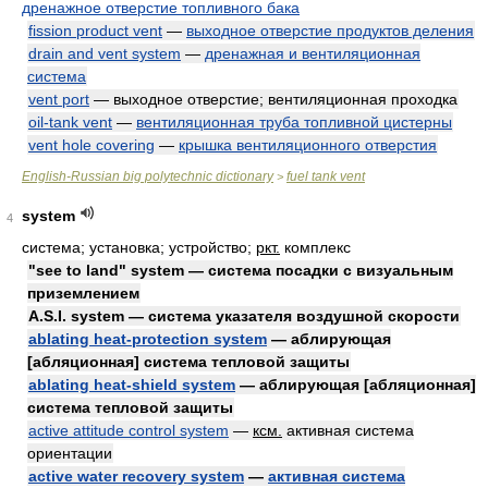
дренажное отверстие топливного бака
fission product vent
—
выходное отверстие продуктов деления
drain and vent system
—
дренажная и вентиляционная
система
vent port
— выходное отверстие; вентиляционная проходка
oil-tank vent
—
вентиляционная труба топливной цистерны
vent hole covering
—
крышка вентиляционного отверстия
English-Russian big polytechnic dictionary
fuel tank vent
>
system
4
система; установка; устройство;
ркт.
комплекс
"see to land" system — система посадки с визуальным
приземлением
A.S.I. system — система указателя воздушной скорости
ablating heat-protection system
— аблирующая
[абляционная] система тепловой защиты
ablating heat-shield system
— аблирующая [абляционная]
система тепловой защиты
active attitude control system
—
ксм.
активная система
ориентации
active water recovery system
—
активная система