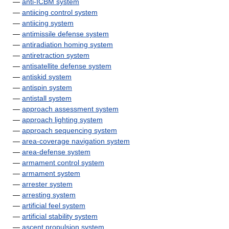
—
anti-ICBM system
—
antiicing control system
—
antiicing system
—
antimissile defense system
—
antiradiation homing system
—
antiretraction system
—
antisatellite defense system
—
antiskid system
—
antispin system
—
antistall system
—
approach assessment system
—
approach lighting system
—
approach sequencing system
—
area-coverage navigation system
—
area-defense system
—
armament control system
—
armament system
—
arrester system
—
arresting system
—
artificial feel system
—
artificial stability system
—
ascent propulsion system