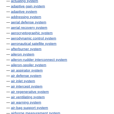
—
actuating system
—
adaptive gain system
—
adaptive system
—
addressing system
—
aerial defense system
—
aerial recovery system
—
aerocryptographic system
—
aerodynamic control system
—
aeronautical satellite system
—
afterburner system
—
aileron system
—
aileron-rudder interconnect system
—
aileron-spoiler system
—
air aspirator system
—
air defense system
—
air inlet system
—
air intercept system
—
air regenerative system
—
air ventilating system
—
air warning system
—
air-bag support system
—
airborne measurement system