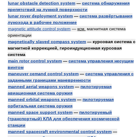
lunar obstacle detection system
—
система обнаружения
препятствий на лунной поверхности
lunar rover deployment system
—
система развёртывания
лунохода в рабочее положение
magnetic attitude control system
—
ксм.
магнитная система
ориентации
magnetically slaved compass system
— курсовая система с
магнитной коррекцией, гироиндукционная курсовая
система
main rotor control system
—
система управления несущим
винтом
maneuver cemand control system
—
система управления с
заданными границами маневренности
manned aerial weapons system
—
пилотируемая
авиационная система оружия
manned orbital weapons system
—
пилотируемая
орбитальная система оружия
manned space support system
—
пилотируемый
(транспортный) КЛА для обеспечения космической
станции
manned spacecraft environmental control system
—