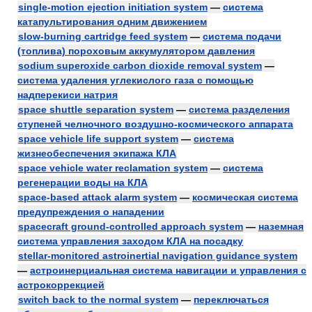
single-motion ejection initiation system
—
система
катапультирования одним движением
slow-burning cartridge feed system
—
система подачи
(топлива) пороховым аккумулятором давления
sodium superoxide carbon dioxide removal system
—
система удаления углекислого газа с помощью
надперекиси натрия
space shuttle separation system
—
система разделения
ступеней челночного воздушно-космического аппарата
space vehicle life support system
—
система
жизнеобеспечения экипажа КЛА
space vehicle water reclamation system
—
система
регенерации воды на КЛА
space-based attack alarm system
—
космическая система
предупреждения о нападении
spacecraft ground-controlled approach system
—
наземная
система управления заходом КЛА на посадку
stellar-monitored astroinertial navigation guidance system
—
астроинерциальная система навигации и управления с
астрокоррекцией
switch back to the normal system
—
переключаться