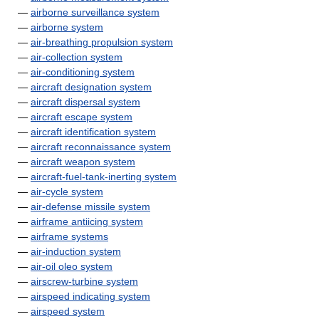
—
airborne surveillance system
—
airborne system
—
air-breathing propulsion system
—
air-collection system
—
air-conditioning system
—
aircraft designation system
—
aircraft dispersal system
—
aircraft escape system
—
aircraft identification system
—
aircraft reconnaissance system
—
aircraft weapon system
—
aircraft-fuel-tank-inerting system
—
air-cycle system
—
air-defense missile system
—
airframe antiicing system
—
airframe systems
—
air-induction system
—
air-oil oleo system
—
airscrew-turbine system
—
airspeed indicating system
—
airspeed system