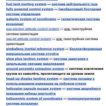
fuel tank inerting system
—
система нейтрального газа
fully powered control system
—
(необратимая) бустерная
система управления
galactic system of coordinates
—
галактическая система
координат
gas-ejection attitude control system
—
ксм.
газоструйная
система ориентация
gas-jet attitude control system
—
ксм.
газоструйная система
ориентация
gimballess inertial reference system
—
бесплатформенная
инерциальная система отсчёта
glow plug ignition system
—
система зажигания с
запальными свечами накаливания
ground proximity extraction system
— система извлечения
грузов из самолёта, пролетающего на уровне земли
head-up display landing system
—
система посадки с
использованием индикации на лобовом стекле
helicopter capsule escape system
—
система аварийного
покидания кабины вертолёта
heliocentric system of coordinates
—
гелиоцентрическая
система координат