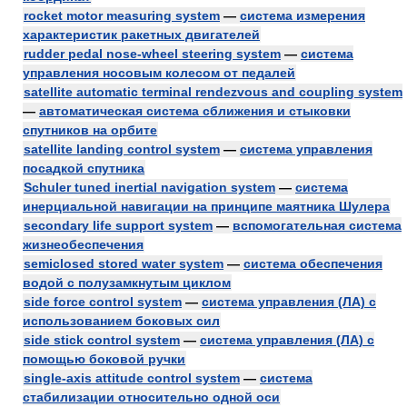
rocket motor measuring system
—
система измерения
характеристик ракетных двигателей
rudder pedal nose-wheel steering system
—
система
управления носовым колесом от педалей
satellite automatic terminal rendezvous and coupling system
—
автоматическая система сближения и стыковки
спутников на орбите
satellite landing control system
—
система управления
посадкой спутника
Schuler tuned inertial navigation system
—
система
инерциальной навигации на принципе маятника Шулера
secondary life support system
—
вспомогательная система
жизнеобеспечения
semiclosed stored water system
—
система обеспечения
водой с полузамкнутым циклом
side force control system
—
система управления (ЛА) с
использованием боковых сил
side stick control system
—
система управления (ЛА) с
помощью боковой ручки
single-axis attitude control system
—
система
стабилизации относительно одной оси