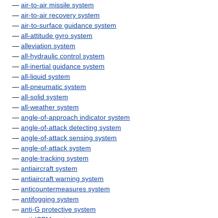
—
air-to-air missile system
—
air-to-air recovery system
—
air-to-surface guidance system
—
all-attitude gyro system
—
alleviation system
—
all-hydraulic control system
—
all-inertial guidance system
—
all-liquid system
—
all-pneumatic system
—
all-solid system
—
all-weather system
—
angle-of-approach indicator system
—
angle-of-attack detecting system
—
angle-of-attack sensing system
—
angle-of-attack system
—
angle-tracking system
—
antiaircraft system
—
antiaircraft warning system
—
anticountermeasures system
—
antifogging system
—
anti-G protective system