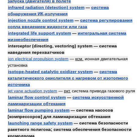
запуска (двигателя) в полете
infrared radiation (detection) system
—
система
обнаружения ИК-излучения
injection nozzle control system
—
система регулирования
сопла введением жидкости или газа
integrated life support system
—
интегральная система
жизнеобеспечения
interceptor (directing, vectoring) system — система
наведения перехватчиков
ion electrical propulsion system
—
ксм.
ионная двигательная
установка
isotope-heated catalytic oxidizer system
—
система
каталитического окислителя с нагревом от изотопного
источника
jet vane actuation system
—
ркт.
система привода газового руля
laminar flow control system
—
система искусственной
ламинаризации обтекания
laminar flow pumping system
— система насосов
[компрессоров] для ламинаризации обтекания
launching range safety system
— система безопасности
ракетного полигона; система обеспечения безопасности
космодрома