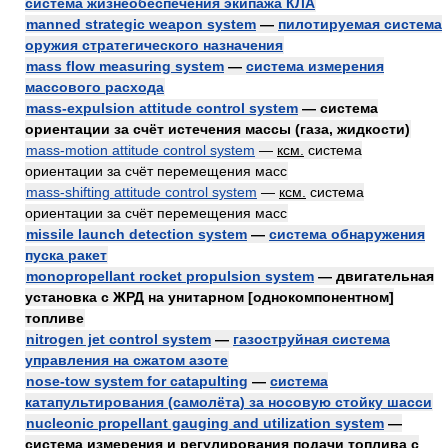
система жизнеобеспечения экипажа КЛА
manned strategic weapon system
—
пилотируемая система
оружия стратегического назначения
mass flow measuring system
—
система измерения
массового расхода
mass-expulsion attitude control system
— система
ориентации за счёт истечения массы (газа, жидкости)
mass-motion attitude control system
—
ксм.
система
ориентации за счёт перемещения масс
mass-shifting attitude control system
—
ксм.
система
ориентации за счёт перемещения масс
missile launch detection system
—
система обнаружения
пуска ракет
monopropellant rocket propulsion system
— двигательная
установка с ЖРД на унитарном [однокомпонентном]
топливе
nitrogen jet control system
—
газоструйная система
управления на сжатом азоте
nose-tow system for catapulting
—
система
катапультирования (самолёта) за носовую стойку шасси
nucleonic propellant gauging and utilization system
—
система измерения и регулирования подачи топлива с