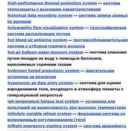
high-performance thermal protection system
—
система
теплозащиты с высокими характеристиками
historical data recording system
—
система записи данных
по времени
holographic flow visualization system
—
голографическая
система визуализации потока
hot bleed air antiicing system
—
противообледенительная
система с отбором горячего воздуха
hot-air balloon water recovery system
— система спасения
путем посадки на воду с помощью баллонов,
наполняемых горячими газами
hydrogen fueled propulsion system
—
двигательная
установка на водороде
hypersonic air data entry system
— система для оценки
аэродинамики тела, входящего в атмосферу планеты с
гиперзвуковой скоростью
igh-temperature fatigue test system
—
установка для
испытаний на выносливость при высоких температурах
infinitely variable reheat system
—
форсажная система со
всережимным регулированием (тяги)
inflight emergency starting system
—
система аварийного