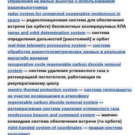
управления на малых высотах с использованием
радиовысотомера
radar system for unmanned cooperative rendezvous in
space
— радиолокационная система для обеспечения
встречи (на орбите) беспилотных кооперируемых КЛА
range and orbit determination system
— система
определения дальностей [расстояний] и орбит
real-time telemetry processing system
—
система
обработки радиотелеметрических данных в реальном
масштабе времени
recuperative cycle regenerable carbon dioxide removal
system
— система удаления углекислого газа с
регенерацией поглотителя, работающая по
рекуперативному циклу
reentry thermal protection system
—
система теплозащиты
на участке возвращения в атмосферу
regenerable carbon dioxide removal system
—
регенеративная система удаления углекислого газа
rendezvous beacon and command system
— маячно-
командная система обеспечения встречи («а орбите)
right-handed system of coordinates
—
правая система
координат