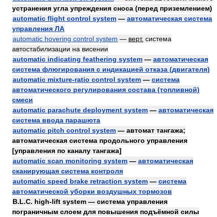
устранения угла упреждения сноса (перед приземлением)
automatic flight control system
—
автоматическая система
управления ЛА
automatic hovering control system
—
верт.
система
автостабилизации на висении
automatic indicating feathering system
—
автоматическая
система флюгирования с индикацией отказа (двигателя)
automatic mixture-ratio control system
—
система
автоматического регулирования состава (топливной)
смеси
automatic parachute deployment system
—
автоматическая
система ввода парашюта
automatic pitch control system
— автомат тангажа;
автоматическая система продольного управления
[управления по каналу тангажа]
automatic scan monitoring system
—
автоматическая
сканирующая система контроля
automatic speed brake retraction system
—
система
автоматической уборки воздушных тормозов
B.L.C. high-lift system — система управления
пограничным слоем для повышения подъёмной силы