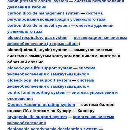
cabin pressure control system
—
система регулирования
давления в кабине
carbon dioxide management system
—
система
регулирования концентрации углекислого газа
carbon dioxide removal system
—
система удаления
углекислого газа
closed respiratory gas system
—
регенерационная система
жизнеобеспечения (в гермокабине)
closed(-circuit, -cycle) system — замкнутая система,
система с замкнутым контуром или циклом; система с
обратной связью
closed-cycle life support system
—
система
жизнеобеспечения с замкнутым циклом
closed-loop life support system
—
система
жизнеобеспечения с замкнутым циклом
control and reporting system
—
система управления и
оповещения
Cooper-Harper pilot rating system
— система баллов
оценки ЛА лётчиком по Куперу — Харперу
cryogenic life support system
—
криогенная система
жизнеобеспечения
deployable aerodynamic deceleration system
—