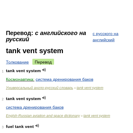
Перевод:
с английского на
с русского на
русский
английский
tank vent system
Толкование
Перевод
tank vent system
1
Космонавтика:
система дренирования баков
Универсальный англо-русский словарь
tank vent system
>
tank vent system
2
система дренирования баков
Englsh-Russian aviation and space dictionary
tank vent system
>
fuel tank vent
3