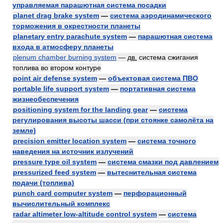
управляемая парашютная система посадки
planet drag brake system
—
система аэродинамического
торможения в окрестности планеты
planetary entry parachute system
—
парашютная система
входа в атмосферу планеты
plenum chamber burning system
—
дв.
система сжигания
топлива во втором контуре
point air defense system
—
объектовая система ПВО
portable life support system
—
портативная система
жизнеобеспечения
positioning system for the landing gear
—
система
регулирования высоты шасси (при стоянке самолёта на
земле)
precision emitter location system
—
система точного
наведения на источник излучений
pressure type oil system
—
система смазки под давлением
pressurized feed system
—
вытеснительная система
подачи (топлива)
punch card computer system
—
перфорационный
вычислительный комплекс
radar altimeter low-altitude control system
—
система