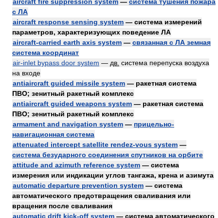
aircraft fire suppression system
—
система тушения пожара
с ЛА
aircraft response sensing system
— система измерений
параметров, характеризующих поведение ЛА
aircraft-carried earth axis system
—
связанная с ЛА земная
система координат
air-inlet bypass door system
—
дв.
система перепуска воздуха
на входе
antiaircraft guided missile system
— ракетная система
ПВО; зенитный ракетный комплекс
antiaircraft guided weapons system
— ракетная система
ПВО; зенитный ракетный комплекс
armament and navigation system
—
прицельно-
навигационная система
attenuated intercept satellite rendez-vous system
—
система безударного соединения спутников на орбите
attitude and azimuth reference system
— система
измерения или индикации углов тангажа, крена и азимута
automatic departure prevention system
— система
автоматического предотвращения сваливания или
вращения после сваливания
automatic drift kick-off system
— система автоматического