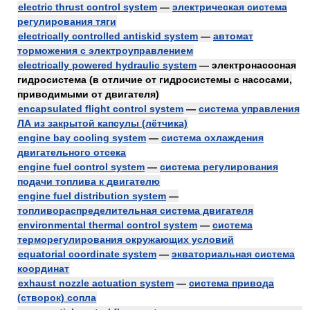
electric thrust control system
—
электрическая система
регулирования тяги
electrically controlled antiskid system
—
автомат
торможения с электроуправлением
electrically powered hydraulic system
— электронасосная
гидросистема (в отличие от гидросистемы с насосами,
приводимыми от двигателя)
encapsulated flight control system
—
система управления
ЛА из закрытой капсулы (лётчика)
engine bay cooling system
—
система охлаждения
двигательного отсека
engine fuel control system
—
система регулирования
подачи топлива к двигателю
engine fuel distribution system
—
топливораспределительная система двигателя
environmental thermal control system
—
система
терморегулирования окружающих условий
equatorial coordinate system
—
экваториальная система
координат
exhaust nozzle actuation system
—
система привода
(створок) сопла