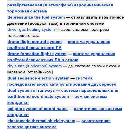
развёртываемая (в атмосфере) аэродинамическая
тормозная система
depressurize the fuel system
— стравливать избыточное
давление (воздуха, газа) в топливной системе
driver gas heating system
—
аэрд.
система подогрева
толкающего газа
drone flight control system
—
система управления
полётом беспилотного ЛА
drone formation flight system
—
система управления
полётом беспилотных ЛА в строю
dry sump (lubrication) system
—
дв.
система смазки с сухим
картером [отстойником]
dual sequence ejection system
—
система
последовательного катапультирования двух кресел
dual system of runways
—
система параллельных впп
earthbound coordinate system
—
земная система
координат
ecliptic system of coordinates
—
эклиптическая система
координат
elastomeric thermal shield system
—
эластомерная
теплозащитная система