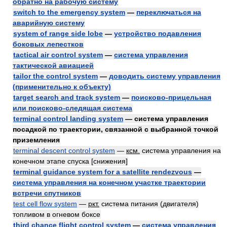
обратно на рабочую систему
switch to the emergency system
—
переключаться на
аварийную систему
system of range side lobe
—
устройство подавления
боковых лепестков
tactical air control system
—
система управления
тактической авиацией
tailor the control system
—
доводить систему управления
(применительно к объекту)
target search and track system
—
поисково-прицельная
или поисково-следящая система
terminal control landing system
— система управления
посадкой по траектории, связанной с выбранной точкой
приземления
terminal descent control system
—
ксм.
система управления на
конечном этапе спуска [снижения]
terminal guidance system for a satellite rendezvous
—
система управления на конечном участке траектории
встречи спутников
test cell flow system
—
ркт.
система питания (двигателя)
топливом в огневом боксе
third chance flight control system
—
система управления