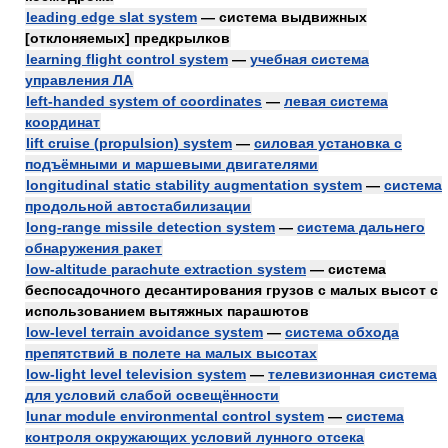
leading edge slat system
— система выдвижных
[отклоняемых] предкрылков
learning flight control system
—
учебная система
управления ЛА
left-handed system of coordinates
—
левая система
координат
lift cruise (propulsion) system
—
силовая установка с
подъёмными и маршевыми двигателями
longitudinal static stability augmentation system
—
система
продольной автостабилизации
long-range missile detection system
—
система дальнего
обнаружения ракет
low-altitude parachute extraction system
— система
беспосадочного десантирования грузов с малых высот с
использованием вытяжных парашютов
low-level terrain avoidance system
—
система обхода
препятствий в полете на малых высотах
low-light level television system
—
телевизионная система
для условий слабой освещённости
lunar module environmental control system
—
система
контроля окружающих условий лунного отсека