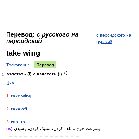
Перевод:
с русского на
с персидского на
персидский
русский
take wing
Толкование
Перевод
взлетать (I) > взлететь (I)
1
فعل
............................................................
1.
take wing
............................................................
2.
take off
............................................................
3.
run up
(v.)
بسرعت خرج و تلف کردن، شلیک کردن، رسیدن
............................................................