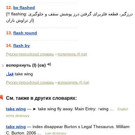
............................................................
12.
be flashed
{!! flashing: درزگیر، قطعه فلزبرای گرفتن درز پوشش سقف و جلوگیری
از تراوش باران}
............................................................
13.
flash round
............................................................
14.
flash by
Русско-персидский словарь
полететь (I) (св)
>
вспорхнуть (I) (св)
3
فعل
take wing
Русско-персидский словарь
вспорхнуть (I) (св)
>
См. также в других словарях:
take wing
— ► take wing fly away. Main Entry: ↑wing …
English
terms dictionary
take wing
— index disappear Burton s Legal Thesaurus. William
C. Burton. 2006 …
Law dictionary