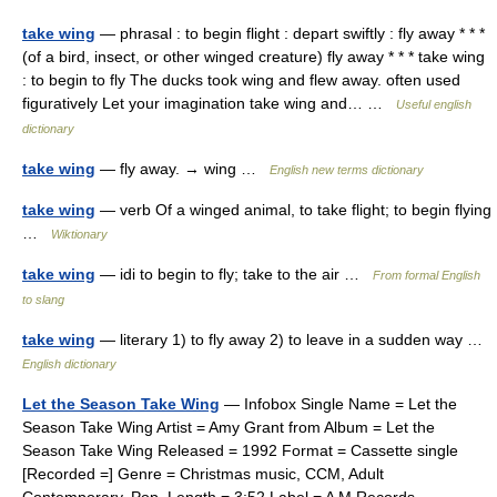
take wing
— phrasal : to begin flight : depart swiftly : fly away * * *
(of a bird, insect, or other winged creature) fly away * * * take wing
: to begin to fly The ducks took wing and flew away. often used
figuratively Let your imagination take wing and… …
Useful english
dictionary
take wing
— fly away. → wing …
English new terms dictionary
take wing
— verb Of a winged animal, to take flight; to begin flying
…
Wiktionary
take wing
— idi to begin to fly; take to the air …
From formal English
to slang
take wing
— literary 1) to fly away 2) to leave in a sudden way …
English dictionary
Let the Season Take Wing
— Infobox Single Name = Let the
Season Take Wing Artist = Amy Grant from Album = Let the
Season Take Wing Released = 1992 Format = Cassette single
[Recorded =] Genre = Christmas music, CCM, Adult