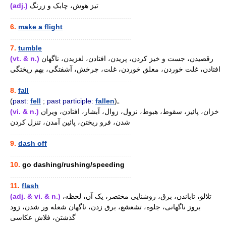
(adj.)
تیز هوش، چابک و زرنگ
............................................................
6.
make a flight
............................................................
7.
tumble
(vt. & n.)
رقصیدن، جست و خیز کردن، پریدن، افتادن، لغزیدن، ناگهان
افتادن، غلت خوردن، معلق خوردن، غلت، چرخش، آشفتگی، بهم ریختگی
............................................................
8.
fall
(
past:
fell
;
past participle:
fallen
)ـ
(vi. & n.)
خزان، پائیز، سقوط، هبوط، نزول، زوال، آبشار، افتادن، ویران
شدن، فرو ریختن، پائین آمدن، تنزل کردن
............................................................
9.
dash off
............................................................
10.
go dashing/rushing/speeding
............................................................
11.
flash
(adj. & vi. & n.)
تلالو، تاباندن، برق، روشنایی مختصر، یک آن، لحظه،
بروز ناگهانی، جلوه، تشعشع، برق زدن، ناگهان شعله ور شدن، زود
گذشتن، فلاش عکاسی