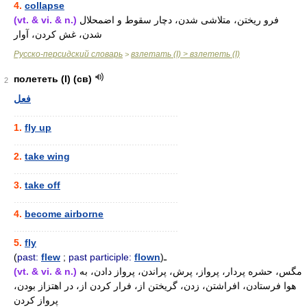
4.
collapse
(vt. & vi. & n.)
فرو ریختن، متلاشی شدن، دچار سقوط و اضمحلال
شدن، غش کردن، آوار
Русско-персидский словарь
взлетать (I) > взлететь (I)
>
полететь (I) (св)
2
فعل
............................................................
1.
fly up
............................................................
2.
take wing
............................................................
3.
take off
............................................................
4.
become airborne
............................................................
5.
fly
(
past:
flew
;
past participle:
flown
)ـ
(vt. & vi. & n.)
مگس، حشره پردار، پرواز، پرش، پراندن، پرواز دادن، به
هوا فرستادن، افراشتن، زدن، گریختن از، فرار کردن از، در اهتزاز بودن،
پرواز کردن