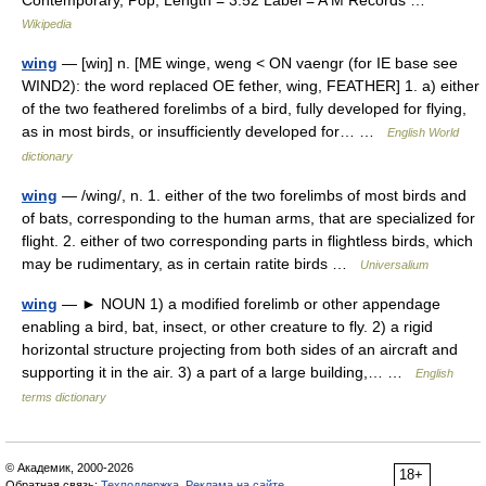
Contemporary, Pop, Length = 3:52 Label = A M Records …
Wikipedia
wing
— [wiŋ] n. [ME winge, weng < ON vaengr (for IE base see
WIND2): the word replaced OE fether, wing, FEATHER] 1. a) either
of the two feathered forelimbs of a bird, fully developed for flying,
as in most birds, or insufficiently developed for… …
English World
dictionary
wing
— /wing/, n. 1. either of the two forelimbs of most birds and
of bats, corresponding to the human arms, that are specialized for
flight. 2. either of two corresponding parts in flightless birds, which
may be rudimentary, as in certain ratite birds …
Universalium
wing
— ► NOUN 1) a modified forelimb or other appendage
enabling a bird, bat, insect, or other creature to fly. 2) a rigid
horizontal structure projecting from both sides of an aircraft and
supporting it in the air. 3) a part of a large building,… …
English
terms dictionary
© Академик, 2000-2026
18+
Обратная связь:
Техподдержка
,
Реклама на сайте