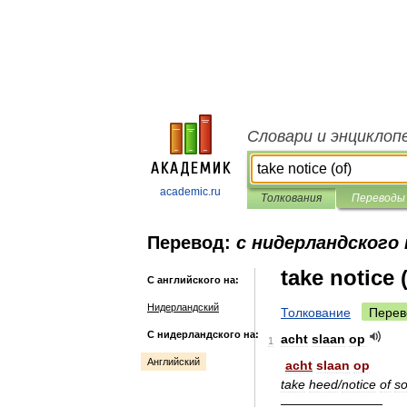
Словари и энциклоп
academic.ru
Толкования
Переводы
Перевод:
с нидерландского 
take notice (
С английского на:
Нидерландский
Толкование
Перев
С нидерландского на:
acht
slaan
op
1
Английский
acht
slaan
op
take
heed
/
notice
of
s
————————