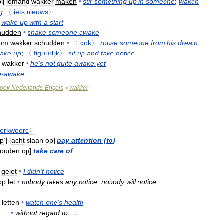
ij
iemand
wakker
maken
•
stir
something
up
in
someone
;
waken
g
〈
iets
nieuws
〉
wake
up
with
a
start
hudden
•
shake
someone
awake
oom
wakker
schudden
•
〈
ook
〉
rouse
someone
from
his
dream
ake
up
;
〈
figuurlijk
〉
sit
up
and
take
notice
wakker
•
he
'
s
not
quite
awake
yet
e
-
awake
oek
Nederlands
-
Engels
wakker
>
erkwoord
〉
p
’] [
acht
slaan
op
]
pay
attention
(
to
)
ouden
op
]
take
care
of
gelet
•
I
didn
'
t
notice
op
let
•
nobody
takes
any
notice
,
nobody
will
notice
letten
•
watch
one
'
s
health
…
•
without
regard
to
…