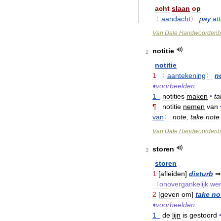
acht
slaan
op
〈
aandacht
〉
pay
at
Van
Dale
Handwoordenb
notitie
2
notitie
1
〈
aantekening
〉
n
♦
voorbeelden:
1
notities
maken
•
ta
¶
notitie
nemen
van
van
〉
note
,
take
note
Van
Dale
Handwoordenb
storen
3
storen
1
[
afleiden
]
disturb
〈onovergankelijk
we
2
[
geven
om
]
take
no
♦
voorbeelden:
1
de
lijn
is
gestoord