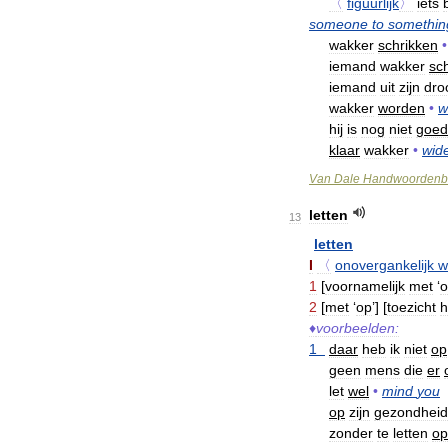
〈
figuurlijk
〉
iets
b
someone
to
somethin
wakker
schrikken
•
iemand
wakker
sc
iemand
uit
zijn
dr
wakker
worden
•
w
hij
is
nog
niet
goed
klaar
wakker
•
wid
Van
Dale
Handwoordenb
letten
13
letten
I
〈
onovergankelijk
w
1
[
voornamelijk
met
‘
o
2
[
met
‘
op
’] [
toezicht
h
♦
voorbeelden:
1
daar
heb
ik
niet
op
geen
mens
die
er
let
wel
•
mind
you
op
zijn
gezondheid
zonder
te
letten
op