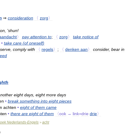
n
⇒
consideration
〈
zorg
〉
ion
, '
shun
!
aandacht
〉
pay
attention
to
;
〈
zorg
〉
take
notice
of
•
take
care
(
of
oneself
)
serve
,
comply
with
〈
regels
〉
;
〈
denken
aan
〉
consider
,
bear
in
eed
ghth
nother
eight
days
,
eight
more
days
en
•
break
something
into
eight
pieces
n
achten
•
eight
of
them
came
hten
•
there
are
eight
of
them
〈ook
→
link
=
drie
drie
〉
oek
Nederlands
-
Engels
acht
>