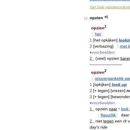
Van
Dale
Handwoordenb
opzien
10
1
opzien
〈
het
〉
1
[
het
opkijken
]
looki
2
[
verbazing
]
〈
met
l
♦
voorbeelden:
2
(
veel
)
opzien
bare
————————
2
opzien
〈
onovergankelijk
we
1
[
opkijken
]
look
up
2
[+
tegen
] [
vrezen
]
n
3
[+
tegen
] [
bewonde
♦
voorbeelden:
1
opzien
naar
•
look
〈
figuurlijk
〉
daar
2
niet
tegen
een
rit
v
day
'
s
ride