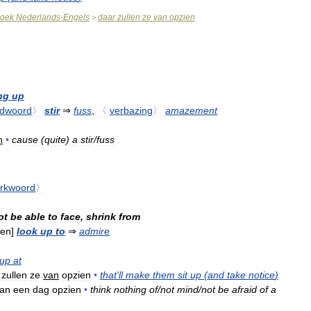
oek
Nederlands
-
Engels
daar
zullen
ze
van
opzien
>
ng
up
idwoord
〉
stir
⇒
fuss
,
〈
verbazing
〉
amazement
n
•
cause
(
quite
)
a
stir
/
fuss
rkwoord
〉
ot
be
able
to
face
,
shrink
from
ren
]
look
up
to
⇒
admire
up
at
zullen
ze
van
opzien
•
that
'
ll
make
them
sit
up
(
and
take
notice
)
an
een
dag
opzien
•
think
nothing
of
/
not
mind
/
not
be
afraid
of
a