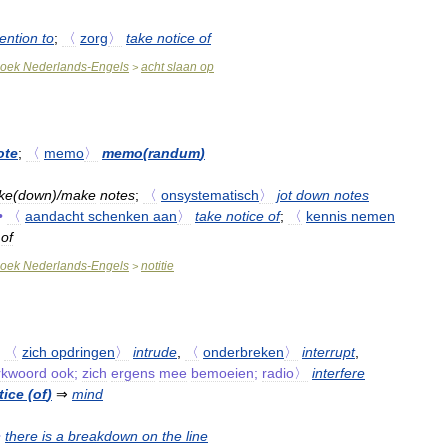
tention
to
;
〈
zorg
〉
take
notice
of
oek
Nederlands
-
Engels
acht
slaan
op
>
ote
;
〈
memo
〉
memo
(
randum
)
ke
(
down
)/
make
notes
;
〈
onsystematisch
〉
jot
down
notes
•
〈
aandacht
schenken
aan
〉
take
notice
of
;
〈
kennis
nemen
of
oek
Nederlands
-
Engels
notitie
>
⇒
〈
zich
opdringen
〉
intrude
,
〈
onderbreken
〉
interrupt
,
rkwoord
ook
;
zich
ergens
mee
bemoeien
;
radio〉
interfere
tice
(
of
)
⇒
mind
•
there
is
a
breakdown
on
the
line