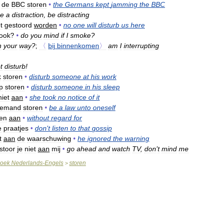
de
BBC
storen
•
the
Germans
kept
jamming
the
BBC
e
a
distraction
,
be
distracting
t
gestoord
worden
•
no
one
will
disturb
us
here
ook
?
•
do
you
mind
if
I
smoke
?
n
your
way
?
;
〈
bij
binnenkomen
〉
am
I
interrupting
t
disturb
!
k
storen
•
disturb
someone
at
his
work
p
storen
•
disturb
someone
in
his
sleep
niet
aan
•
she
took
no
notice
of
it
iemand
storen
•
be
a
law
unto
oneself
ren
aan
•
without
regard
for
e
praatjes
•
don
'
t
listen
to
that
gossip
t
aan
de
waarschuwing
•
he
ignored
the
warning
stoor
je
niet
aan
mij
•
go
ahead
and
watch
TV
,
don
'
t
mind
me
oek
Nederlands
-
Engels
storen
>