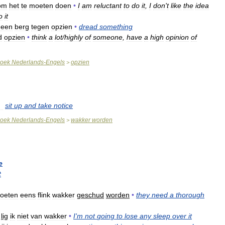
om
het
te
moeten
doen
•
I
am
reluctant
to
do
it
,
I
don
'
t
like
the
idea
o
it
)
een
berg
tegen
opzien
•
dread
something
d
opzien
•
think
a
lot
/
highly
of
someone
,
have
a
high
opinion
of
oek
Nederlands
-
Engels
opzien
>
〉
sit
up
and
take
notice
oek
Nederlands
-
Engels
wakker
worden
>
e
t
oeten
eens
flink
wakker
geschud
worden
•
they
need
a
thorough
lig
ik
niet
van
wakker
•
I
'
m
not
going
to
lose
any
sleep
over
it