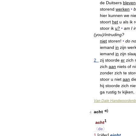
de
Duitsers
bleven
storend
werken
•
b
hier
kunnen
we
nie
stoort
het
u
als
ik
r
stoor
ik
u
?
•
am
I
i
(
you
)/
intruding
?
niet
storen
!
•
do
no
iemand
in
zijn
wer
iemand
in
zijn
slaa
2
zij
stoorde
er
zich
zich
aan
niets
of
n
zonder
zich
te
sto
stoor
u
niet
aan
di
hij
stoorde
zich
nie
ga
rustig
tv
kijken
,
Van
Dale
Handwoordenb
acht
4
1
acht
〈de〉
1
[
cijfer
]
eight