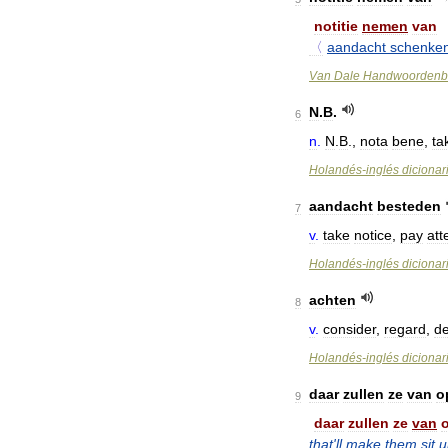
notitie
nemen
van
〈
aandacht
schenke
Van
Dale
Handwoordenb
N
.
B
.
6
n
.
N
.
B
.,
nota
bene
,
ta
Holandés
-
inglés
dicionar
aandacht
besteden
7
v
.
take
notice
,
pay
att
Holandés
-
inglés
dicionar
achten
8
v
.
consider
,
regard
,
d
Holandés
-
inglés
dicionar
daar
zullen
ze
van
o
9
daar
zullen
ze
van
that
'
ll
make
them
sit
u