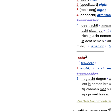
2
[
speelkaart
]
eight
3
[
roeiploeg
]
eight
4
[
aandacht
]
attentio
♦
voorbeelden:
4
geeft
acht
!
•
attent
acht
slaan
op
•
〈
zich
in
acht
nemen
in
acht
nemen
•
ob
mind
;
〈
letten
op
〉
h
————————
2
acht
〈
telwoord
〉
1
eight
;
〈
data
〉
ei
♦
voorbeelden:
1
nog
acht
dagen
•
a
iets
in
achten
brek
zij
kwamen
met
hu
zij
zijn
met
hun
ac
Van
Dale
Handwoordenb
notitie
nemen
van
5