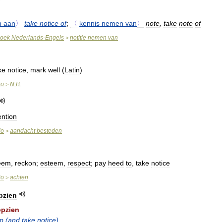
n
aan
〉
take
notice
of
;
〈
kennis
nemen
van
〉
note
,
take
note
of
oek
Nederlands
-
Engels
notitie
nemen
van
>
ke
notice
,
mark
well
(
Latin
)
io
N
.
B
.
>
ention
io
aandacht
besteden
>
eem
,
reckon
;
esteem
,
respect
;
pay
heed
to
,
take
notice
io
achten
>
pzien
opzien
p
(
and
take
notice
)