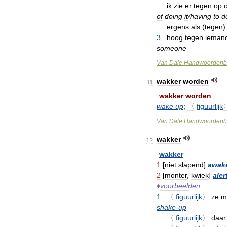
ik
zie
er
tegen
op
of
doing
it
/
having
to
d
ergens
als
(
tegen
3
hoog
tegen
ieman
someone
Van
Dale
Handwoordenb
wakker
worden
11
wakker
worden
wake
up
;
〈
figuurlijk
Van
Dale
Handwoordenb
wakker
12
wakker
1
[
niet
slapend
]
awak
2
[
monter
,
kwiek
]
aler
♦
voorbeelden:
1
〈
figuurlijk
〉
ze
m
shake
-
up
〈
figuurlijk
〉
daar