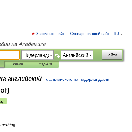
Запомнить сайт
Словарь на свой сайт
RU
едии на Академике
Найти!
Книги
Игры ⚽
на английский
с английского на нидерландский
of)
од
omething