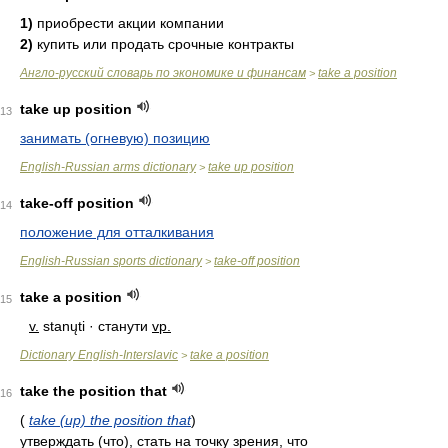
1)
приобрести акции компании
2)
купить или продать срочные контракты
Англо-русский словарь по экономике и финансам
take a position
>
take up position
13
занимать (огневую) позицию
English-Russian arms dictionary
take up position
>
take-off position
14
положение для отталкивания
English-Russian sports dictionary
take-off position
>
take a position
15
v.
stanųti · станути
vp.
Dictionary English-Interslavic
take a position
>
take the position that
16
(
take (up) the position that
)
утверждать (что), стать на точку зрения, что