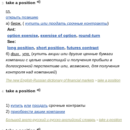
take a position
3
гл.
открыть позицию
а)
бирж.
(
купить или продать срочные контракты
)
Ant:
option exercise
,
exercise of option
,
round-turn
See:
long position
,
short position
,
futures contract
б)
фин.
,
упр.
(
купить акции или другие ценные бумаги
компании с целью инвестиций и получения прибыли в
долгосрочной перспективе или, возможно, для получения
контроля над компанией
)
The new English-Russian dictionary of financial markets
take a position
>
take a position
4
1)
купить
или
продать
срочные контракты
2)
приобрести акции компании
Большой англо-русский и русско-английский словарь
take a position
>