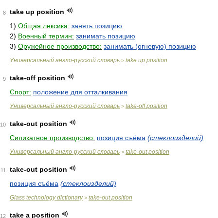
take up position
8
1)
Общая лексика:
занять позицию
2)
Военный термин:
занимать позицию
3)
Оружейное производство:
занимать (огневую) позицию
Универсальный англо-русский словарь
take up position
>
take-off position
9
Спорт:
положение для отталкивания
Универсальный англо-русский словарь
take-off position
>
take-out position
10
Силикатное производство:
позиция съёма
(стеклоизделий)
Универсальный англо-русский словарь
take-out position
>
take-out position
11
позиция съёма
(стеклоизделий)
Glass technology dictionary
take-out position
>
take a position
12