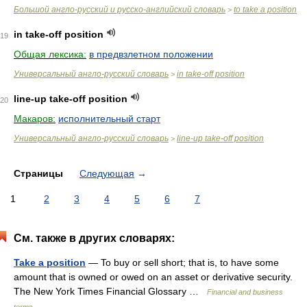
Большой англо-русский и русско-английский словарь
to take a position
>
in take-off position
19
Общая лексика:
в предвзлетном положении
Универсальный англо-русский словарь
in take-off position
>
line-up take-off position
20
Макаров:
исполнительный старт
Универсальный англо-русский словарь
line-up take-off position
>
Страницы
Следующая
→
1
2
3
4
5
6
7
См. также в других словарях:
Take a position
— To buy or sell short; that is, to have some
amount that is owned or owed on an asset or derivative security.
The New York Times Financial Glossary …
Financial and business