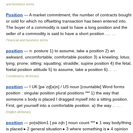
and business terms
Position
— A market commitment; the number of contracts bought
or sold for which no offsetting transaction has been entered into.
The buyer of a commodity is said to have a long position and the
seller of a commodity is said to have a short position .… …
Financial and business terms
position
— n. posture 1) to assume, take a position 2) an
awkward, uncomfortable; comfortable position 3) a kneeling; lotus;
lying; prone; sitting; squatting; straddle; supine position 4) the fetal,
foetal position attitude 5) to assume, take a position 6)… …
Combinatory dictionary
position
— I UK [pəˈzɪʃ(ə)n] / US noun [countable] Word forms
position : singular position plural positions *** 1) the way that
someone s body is placed I dragged myself into a sitting position.
First, get yourself into a comfortable position. a) the way… …
English dictionary
position
— po|si|tion1 [ pə zıʃn ] noun count *** ▸ 1 way body/thing
is placed ▸ 2 general situation ▸ 3 where something is ▸ 4 opinion