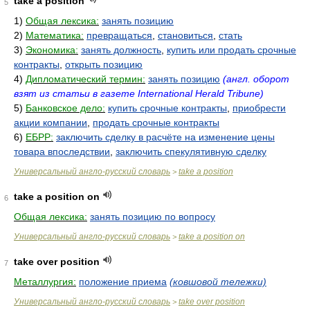
take a position
5
1)
Общая лексика:
занять позицию
2)
Математика:
превращаться
,
становиться
,
стать
3)
Экономика:
занять должность
,
купить или продать срочные
контракты
,
открыть позицию
4)
Дипломатический термин:
занять позицию
(англ. оборот
взят из статьи в газете International Herald Tribune)
5)
Банковское дело:
купить срочные контракты
,
приобрести
акции компании
,
продать срочные контракты
6)
ЕБРР:
заключить сделку в расчёте на изменение цены
товара впоследствии
,
заключить спекулятивную сделку
Универсальный англо-русский словарь
take a position
>
take a position on
6
Общая лексика:
занять позицию по вопросу
Универсальный англо-русский словарь
take a position on
>
take over position
7
Металлургия:
положение приема
(ковшовой тележки)
Универсальный англо-русский словарь
take over position
>