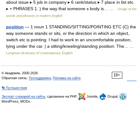
about issue ▸ 5 job in company ▸ 6 rank/status ▸ 7 place in list etc.
▸ + PHRASES 1. ) the way that someone s body is… …
Usage of the
words and phrases in modern English
position
— 1 noun 1 STANDING/SITTING/POINTING ETC (C) the
way someone stands or sits, or the direction in which an object,
switch etc is pointing: I had to work in an uncomfortable position,
lying under the car. | a sitting/kneeling/standing position: The… …
Longman dictionary of contemporary English
© Академик, 2000-2026
18+
Обратная связь:
Техподдержка
,
Реклама на сайте
👣 Путешествия
Экспорт словарей на сайты
, сделанные на PHP,
Joomla,
Drupal,
WordPress, MODx.