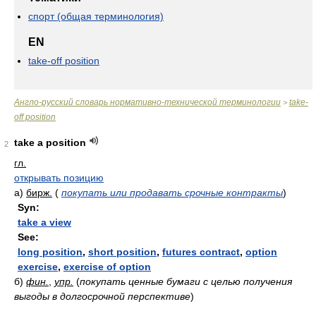
спорт (общая терминология)
EN
take-off position
Англо-русский словарь нормативно-технической терминологии
take-
>
off position
take a position
2
гл.
открывать позицию
а)
бирж.
(
покупать или продавать срочные контракты
)
Syn:
take a view
See:
long position
,
short position
,
futures contract
,
option
exercise
,
exercise of option
б)
фин.
,
упр.
(
покупать ценные бумаги с целью получения
выгоды в долгосрочной перспективе
)