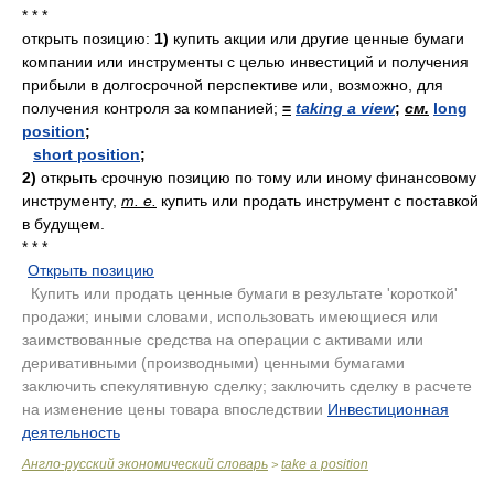
* * *
открыть позицию:
1)
купить акции или другие ценные бумаги
компании или инструменты с целью инвестиций и получения
прибыли в долгосрочной перспективе или, возможно, для
получения контроля за компанией;
=
taking a view
;
см.
long
position
;
short position
;
2)
открыть срочную позицию по тому или иному финансовому
инструменту,
т. е.
купить или продать инструмент с поставкой
в будущем.
* * *
Открыть позицию
.
Купить или продать ценные бумаги в результате 'короткой'
продажи; иными словами, использовать имеющиеся или
заимствованные средства на операции с активами или
деривативными (производными) ценными бумагами
.
заключить спекулятивную сделку; заключить сделку в расчете
на изменение цены товара впоследствии
Инвестиционная
деятельность
.
Англо-русский экономический словарь
take a position
>