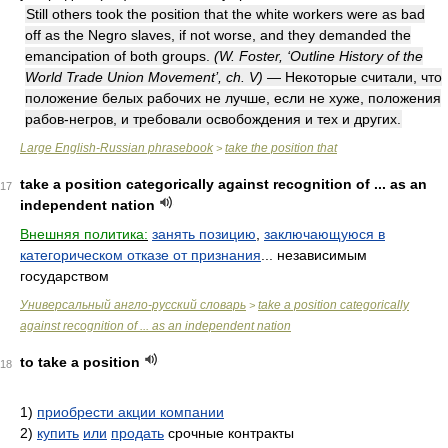
Still others took the position that the white workers were as bad
off as the Negro slaves, if not worse, and they demanded the
emancipation of both groups.
(W. Foster, ‘Outline History of the
World Trade Union Movement’, ch. V)
— Некоторые считали, что
положение белых рабочих не лучше, если не хуже, положения
рабов-негров, и требовали освобождения и тех и других.
Large English-Russian phrasebook
take the position that
>
take a position categorically against recognition of ... as an
17
independent nation
Внешняя политика:
занять позицию
,
заключающуюся в
категорическом отказе от признания
... независимым
государством
Универсальный англо-русский словарь
take a position categorically
>
against recognition of ... as an independent nation
to take a position
18
1)
приобрести акции компании
2)
купить
или
продать
срочные контракты