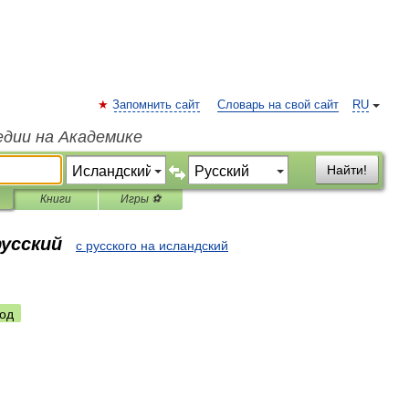
Запомнить сайт
Словарь на свой сайт
RU
едии на Академике
Найти!
Книги
Игры ⚽
русский
с русского на исландский
од