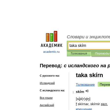
Словари и энциклоп
academic.ru
Толкования
Переводы
Перевод:
с исландского на 
taka skírn
С русского на:
Исландский
Толкование
Перев
С исландского на:
skírn
1
Все языки
[
sg̊ʲi
(
r
)
d̥n̥
]
f
skírnar
,
skírnir
рел
.
Английский
крещение