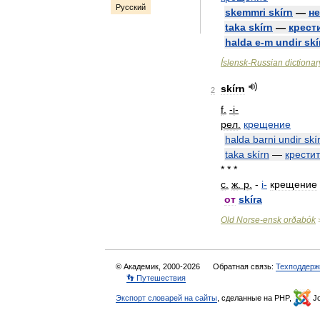
Русский
skemmri
skírn
—
н
taka
skírn
—
крест
halda
e
-
m
undir
skí
Íslensk
-
Russian
dictionar
skírn
2
f
.
-
i
-
рел
.
крещение
halda
barni
undir
skí
taka
skírn
—
крести
* * *
с
.
ж
.
р
.
-
i
-
крещение
от
skíra
Old
Norse
-
ensk
orðabók
© Академик, 2000-2026
Обратная связь:
Техподдерж
👣 Путешествия
Экспорт словарей на сайты
, сделанные на PHP,
Jo