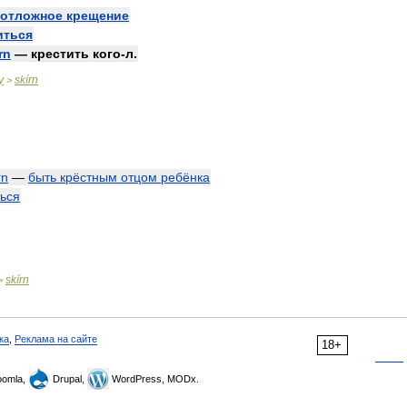
еотложное
крещение
иться
rn
—
крестить
кого
-
л
.
y
skírn
>
rn
—
быть
крёстным
отцом
ребёнка
ться
skírn
>
ка
,
Реклама на сайте
18+
omla,
Drupal,
WordPress, MODx.