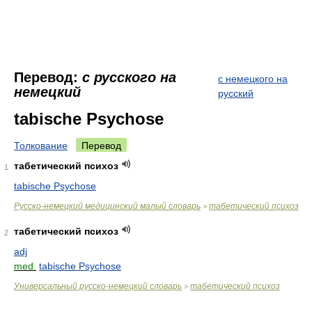
Перевод:
с русского на
с немецкого на
немецкий
русский
tabische Psychose
Толкование
Перевод
табетический психоз
1
tabische Psychose
Руccко-немецкий медицинский малый словарь
табетический психоз
>
табетический психоз
2
adj
med.
tabische Psychose
Универсальный русско-немецкий словарь
табетический психоз
>