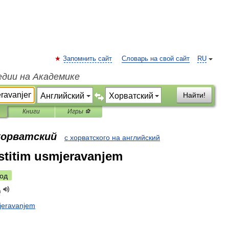
Запомнить сайт
Словарь на свой сайт
RU
едии на Академике
Найти!
Книги
Игры ⚽
 хорватский
с хорватского на английский
astitim usmjeravanjem
од
m
jeravanjem