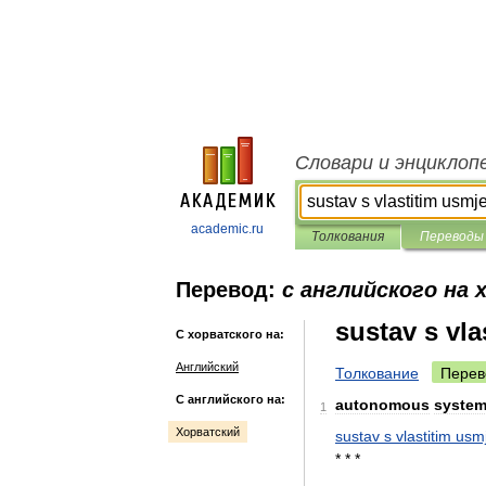
Словари и энциклоп
academic.ru
Толкования
Переводы
Перевод:
с английского на
sustav s vl
С хорватского на:
Английский
Толкование
Перев
С английского на:
autonomous
syste
1
Хорватский
sustav
s
vlastitim
usm
* * *