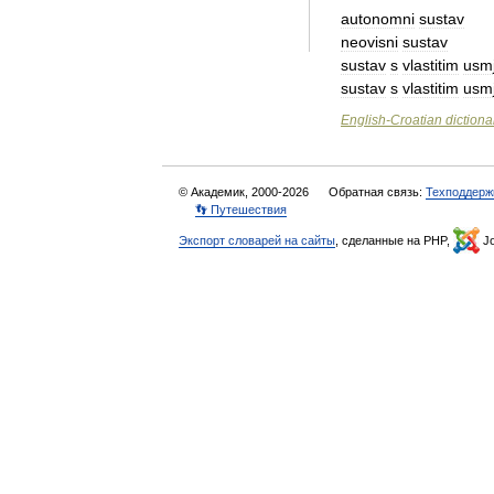
autonomni
sustav
neovisni
sustav
sustav
s
vlastitim
usm
sustav
s
vlastitim
usm
English
-
Croatian
dictiona
© Академик, 2000-2026
Обратная связь:
Техподдерж
👣 Путешествия
Экспорт словарей на сайты
, сделанные на PHP,
Jo