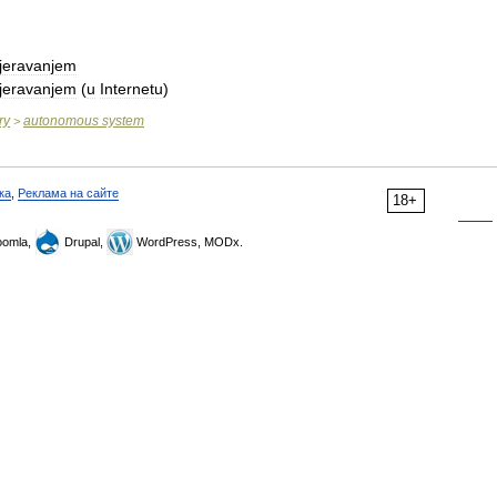
jeravanjem
jeravanjem
(
u
Internetu
)
ry
autonomous
system
>
ка
,
Реклама на сайте
18+
omla,
Drupal,
WordPress, MODx.