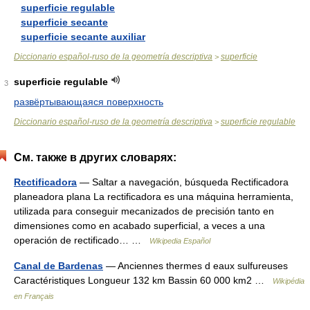
superficie regulable
superficie secante
superficie secante auxiliar
Diccionario español-ruso de la geometría descriptiva
superficie
>
superficie regulable
3
развёртывающаяся поверхность
Diccionario español-ruso de la geometría descriptiva
superficie regulable
>
См. также в других словарях:
Rectificadora
— Saltar a navegación, búsqueda Rectificadora
planeadora plana La rectificadora es una máquina herramienta,
utilizada para conseguir mecanizados de precisión tanto en
dimensiones como en acabado superficial, a veces a una
operación de rectificado… …
Wikipedia Español
Canal de Bardenas
— Anciennes thermes d eaux sulfureuses
Caractéristiques Longueur 132 km Bassin 60 000 km2 …
Wikipédia
en Français