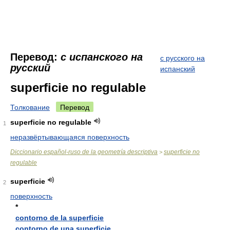
Перевод:
с испанского на
с русского на
русский
испанский
superficie no regulable
Толкование
Перевод
superficie no regulable
1
неразвёртывающаяся поверхность
Diccionario español-ruso de la geometría descriptiva
superficie no
>
regulable
superficie
2
поверхность
*
contorno de la superficie
contorno de una superficie