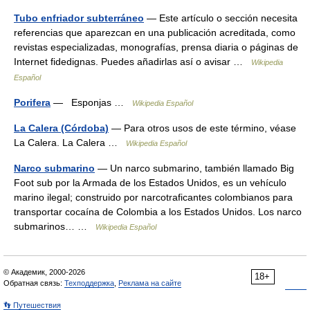
Tubo enfriador subterráneo
— Este artículo o sección necesita
referencias que aparezcan en una publicación acreditada, como
revistas especializadas, monografías, prensa diaria o páginas de
Internet fidedignas. Puedes añadirlas así o avisar …
Wikipedia
Español
Porifera
— Esponjas …
Wikipedia Español
La Calera (Córdoba)
— Para otros usos de este término, véase
La Calera. La Calera …
Wikipedia Español
Narco submarino
— Un narco submarino, también llamado Big
Foot sub por la Armada de los Estados Unidos, es un vehículo
marino ilegal; construido por narcotraficantes colombianos para
transportar cocaína de Colombia a los Estados Unidos. Los narco
submarinos… …
Wikipedia Español
© Академик, 2000-2026
18+
Обратная связь:
Техподдержка
,
Реклама на сайте
👣 Путешествия