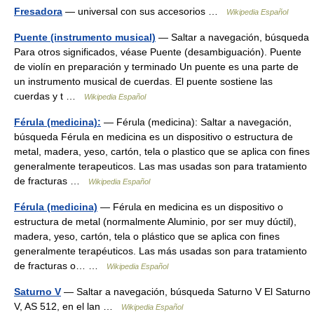
Fresadora
— universal con sus accesorios …
Wikipedia Español
Puente (instrumento musical)
— Saltar a navegación, búsqueda
Para otros significados, véase Puente (desambiguación). Puente
de violín en preparación y terminado Un puente es una parte de
un instrumento musical de cuerdas. El puente sostiene las
cuerdas y t …
Wikipedia Español
Férula (medicina):
— Férula (medicina): Saltar a navegación,
búsqueda Férula en medicina es un dispositivo o estructura de
metal, madera, yeso, cartón, tela o plastico que se aplica con fines
generalmente terapeuticos. Las mas usadas son para tratamiento
de fracturas …
Wikipedia Español
Férula (medicina)
— Férula en medicina es un dispositivo o
estructura de metal (normalmente Aluminio, por ser muy dúctil),
madera, yeso, cartón, tela o plástico que se aplica con fines
generalmente terapéuticos. Las más usadas son para tratamiento
de fracturas o… …
Wikipedia Español
Saturno V
— Saltar a navegación, búsqueda Saturno V El Saturno
V, AS 512, en el lan …
Wikipedia Español