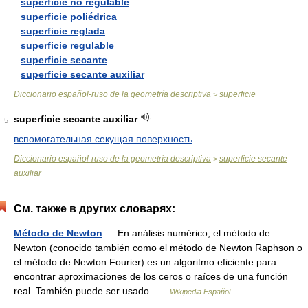
superficie no regulable
superficie poliédrica
superficie reglada
superficie regulable
superficie secante
superficie secante auxiliar
Diccionario español-ruso de la geometría descriptiva
superficie
>
superficie secante auxiliar
5
вспомогательная секущая поверхность
Diccionario español-ruso de la geometría descriptiva
superficie secante
>
auxiliar
См. также в других словарях:
Método de Newton
— En análisis numérico, el método de
Newton (conocido también como el método de Newton Raphson o
el método de Newton Fourier) es un algoritmo eficiente para
encontrar aproximaciones de los ceros o raíces de una función
real. También puede ser usado …
Wikipedia Español