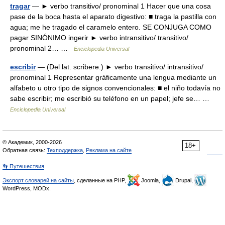
tragar
— ► verbo transitivo/ pronominal 1 Hacer que una cosa
pase de la boca hasta el aparato digestivo: ■ traga la pastilla con
agua; me he tragado el caramelo entero. SE CONJUGA COMO
pagar SINÓNIMO ingerir ► verbo intransitivo/ transitivo/
pronominal 2… …
Enciclopedia Universal
escribir
— (Del lat. scribere.) ► verbo transitivo/ intransitivo/
pronominal 1 Representar gráficamente una lengua mediante un
alfabeto u otro tipo de signos convencionales: ■ el niño todavía no
sabe escribir; me escribió su teléfono en un papel; jefe se… …
Enciclopedia Universal
© Академик, 2000-2026
18+
Обратная связь:
Техподдержка
,
Реклама на сайте
👣 Путешествия
Экспорт словарей на сайты
, сделанные на PHP,
Joomla,
Drupal,
WordPress, MODx.