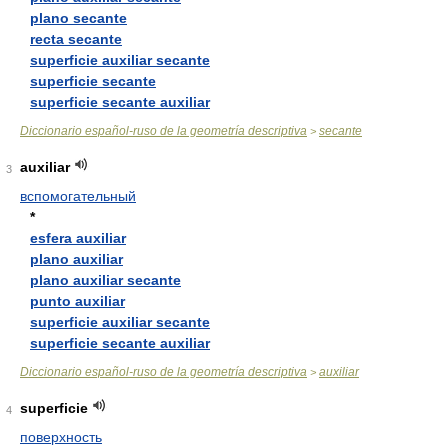
plano secante
recta secante
superficie auxiliar secante
superficie secante
superficie secante auxiliar
Diccionario español-ruso de la geometría descriptiva
secante
>
auxiliar
3
вспомогательный
*
esfera auxiliar
plano auxiliar
plano auxiliar secante
punto auxiliar
superficie auxiliar secante
superficie secante auxiliar
Diccionario español-ruso de la geometría descriptiva
auxiliar
>
superficie
4
поверхность