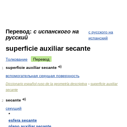
Перевод:
с испанского на
с русского на
русский
испанский
superficie auxiliar secante
Толкование
Перевод
superficie auxiliar secante
1
вспомогательная секущая поверхность
Diccionario español-ruso de la geometría descriptiva
superficie auxiliar
>
secante
secante
2
секущий
*
esfera secante
plano auxiliar secante