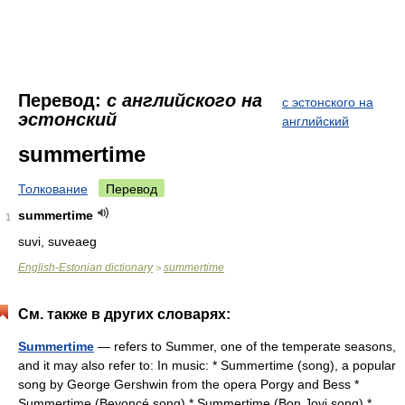
Перевод:
с английского на
с эстонского на
эстонский
английский
summertime
Толкование
Перевод
summertime
1
suvi, suveaeg
English-Estonian dictionary
summertime
>
См. также в других словарях:
Summertime
— refers to Summer, one of the temperate seasons,
and it may also refer to: In music: * Summertime (song), a popular
song by George Gershwin from the opera Porgy and Bess *
Summertime (Beyoncé song) * Summertime (Bon Jovi song) *