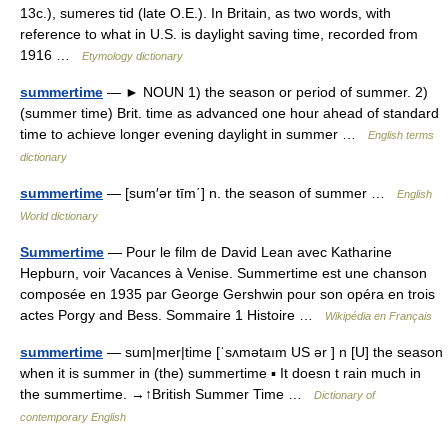
13c.), sumeres tid (late O.E.). In Britain, as two words, with
reference to what in U.S. is daylight saving time, recorded from
1916 …
Etymology dictionary
summertime
— ► NOUN 1) the season or period of summer. 2)
(summer time) Brit. time as advanced one hour ahead of standard
time to achieve longer evening daylight in summer …
English terms
dictionary
summertime
— [sum′ər tīm΄] n. the season of summer …
English
World dictionary
Summertime
— Pour le film de David Lean avec Katharine
Hepburn, voir Vacances à Venise. Summertime est une chanson
composée en 1935 par George Gershwin pour son opéra en trois
actes Porgy and Bess. Sommaire 1 Histoire …
Wikipédia en Français
summertime
— sum|mer|time [ˈsʌmətaım US ər ] n [U] the season
when it is summer in (the) summertime ▪ It doesn t rain much in
the summertime. →↑British Summer Time …
Dictionary of
contemporary English