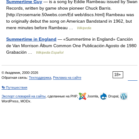
Summertime Guy
— is a song by Eddie Rambeau issued by Swan
Records, written by game show pioneer Chuck Barris.
[http://zrosemarie.50webs.com/Ed web/discs.html] Rambeau was
to originally debut the song on American Bandstand in 1962, but
mere minutes before Rambeau …
Wikipedia
Summertime in England
— «Summertime in England» Canción
de Van Morrison Álbum Common One Publicación Agosto de 1980
Grabación …
Wikipedia Español
© Академик, 2000-2026
18+
Обратная связь:
Техподдержка
,
Реклама на сайте
👣 Путешествия
Экспорт словарей на сайты
, сделанные на PHP,
Joomla,
Drupal,
WordPress, MODx.