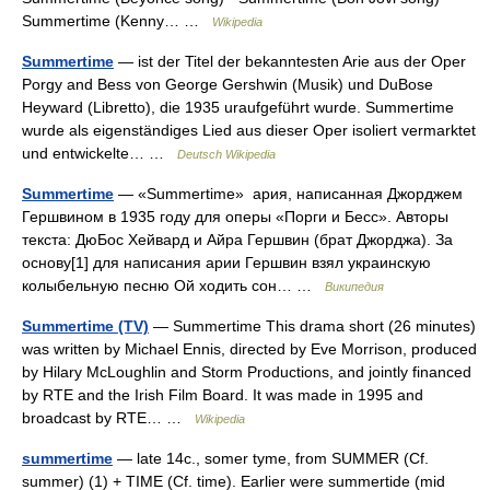
Summertime (Kenny… …
Wikipedia
Summertime
— ist der Titel der bekanntesten Arie aus der Oper
Porgy and Bess von George Gershwin (Musik) und DuBose
Heyward (Libretto), die 1935 uraufgeführt wurde. Summertime
wurde als eigenständiges Lied aus dieser Oper isoliert vermarktet
und entwickelte… …
Deutsch Wikipedia
Summertime
— «Summertime» ария, написанная Джорджем
Гершвином в 1935 году для оперы «Порги и Бесс». Авторы
текста: ДюБос Хейвард и Айра Гершвин (брат Джорджа). За
основу[1] для написания арии Гершвин взял украинскую
колыбельную песню Ой ходить сон… …
Википедия
Summertime (TV)
— Summertime This drama short (26 minutes)
was written by Michael Ennis, directed by Eve Morrison, produced
by Hilary McLoughlin and Storm Productions, and jointly financed
by RTE and the Irish Film Board. It was made in 1995 and
broadcast by RTE… …
Wikipedia
summertime
— late 14c., somer tyme, from SUMMER (Cf.
summer) (1) + TIME (Cf. time). Earlier were summertide (mid