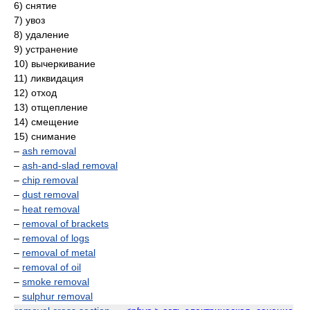
6) снятие
7) увоз
8) удаление
9) устранение
10) вычеркивание
11) ликвидация
12) отход
13) отщепление
14) смещение
15) снимание
–
ash removal
–
ash-and-slad removal
–
chip removal
–
dust removal
–
heat removal
–
removal of brackets
–
removal of logs
–
removal of metal
–
removal of oil
–
smoke removal
–
sulphur removal