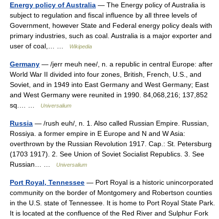
Energy policy of Australia
— The Energy policy of Australia is
subject to regulation and fiscal influence by all three levels of
Government, however State and Federal energy policy deals with
primary industries, such as coal. Australia is a major exporter and
user of coal,… …
Wikipedia
Germany
— /jerr meuh nee/, n. a republic in central Europe: after
World War II divided into four zones, British, French, U.S., and
Soviet, and in 1949 into East Germany and West Germany; East
and West Germany were reunited in 1990. 84,068,216; 137,852
sq.… …
Universalium
Russia
— /rush euh/, n. 1. Also called Russian Empire. Russian,
Rossiya. a former empire in E Europe and N and W Asia:
overthrown by the Russian Revolution 1917. Cap.: St. Petersburg
(1703 1917). 2. See Union of Soviet Socialist Republics. 3. See
Russian… …
Universalium
Port Royal, Tennessee
— Port Royal is a historic unincorporated
community on the border of Montgomery and Robertson counties
in the U.S. state of Tennessee. It is home to Port Royal State Park.
It is located at the confluence of the Red River and Sulphur Fork