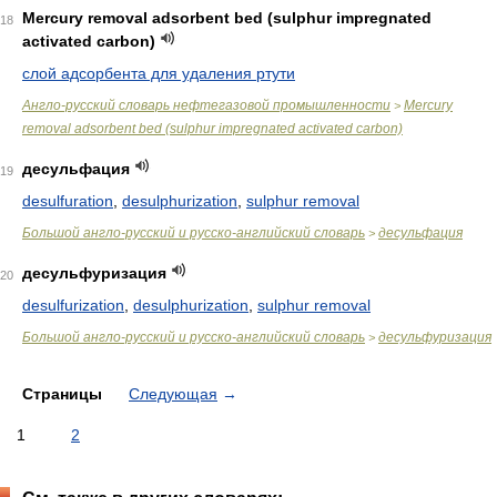
Mercury removal adsorbent bed (sulphur impregnated
18
activated carbon)
слой адсорбента для удаления ртути
Англо-русский словарь нефтегазовой промышленности
Mercury
>
removal adsorbent bed (sulphur impregnated activated carbon)
десульфация
19
desulfuration
,
desulphurization
,
sulphur removal
Большой англо-русский и русско-английский словарь
десульфация
>
десульфуризация
20
desulfurization
,
desulphurization
,
sulphur removal
Большой англо-русский и русско-английский словарь
десульфуризация
>
Страницы
Следующая
→
1
2