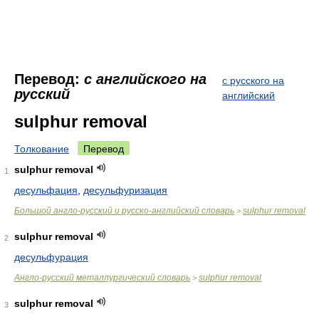
Перевод:
с английского на
с русского на
русский
английский
sulphur removal
Толкование
Перевод
sulphur removal
1
десульфация
,
десульфуризация
Большой англо-русский и русско-английский словарь
sulphur removal
>
sulphur removal
2
десульфурация
Англо-русский металлургический словарь
sulphur removal
>
sulphur removal
3