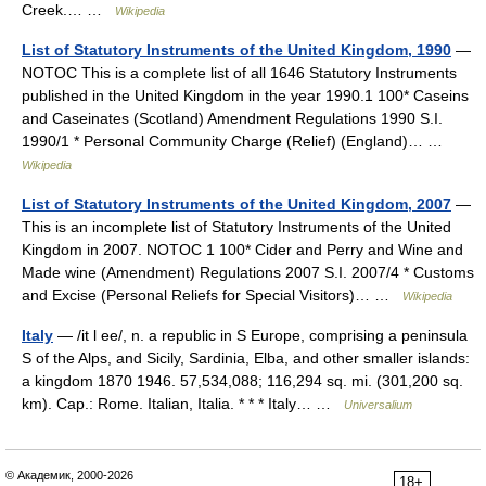
Creek.… …
Wikipedia
List of Statutory Instruments of the United Kingdom, 1990
—
NOTOC This is a complete list of all 1646 Statutory Instruments
published in the United Kingdom in the year 1990.1 100* Caseins
and Caseinates (Scotland) Amendment Regulations 1990 S.I.
1990/1 * Personal Community Charge (Relief) (England)… …
Wikipedia
List of Statutory Instruments of the United Kingdom, 2007
—
This is an incomplete list of Statutory Instruments of the United
Kingdom in 2007. NOTOC 1 100* Cider and Perry and Wine and
Made wine (Amendment) Regulations 2007 S.I. 2007/4 * Customs
and Excise (Personal Reliefs for Special Visitors)… …
Wikipedia
Italy
— /it l ee/, n. a republic in S Europe, comprising a peninsula
S of the Alps, and Sicily, Sardinia, Elba, and other smaller islands:
a kingdom 1870 1946. 57,534,088; 116,294 sq. mi. (301,200 sq.
km). Cap.: Rome. Italian, Italia. * * * Italy… …
Universalium
© Академик, 2000-2026
18+