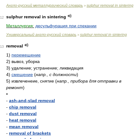
Англо-русский металлургический словарь
sulphur removal in sintering
>
sulphur removal in sintering
12
Металлургия:
десульфурация при спекании
Универсальный англо-русский словарь
sulphur removal in sintering
>
removal
13
1)
перемещение
2)
вывоз, уборка
3)
удаление; устранение; ликвидация
4)
смещение
(
напр., с должности
)
5)
извлеченеие, снятие
(
напр., прибора для отправки в
ремонт
)
•
-
ash-and-slad removal
-
chip removal
-
dust removal
-
heat removal
-
mean removal
-
removal of brackets