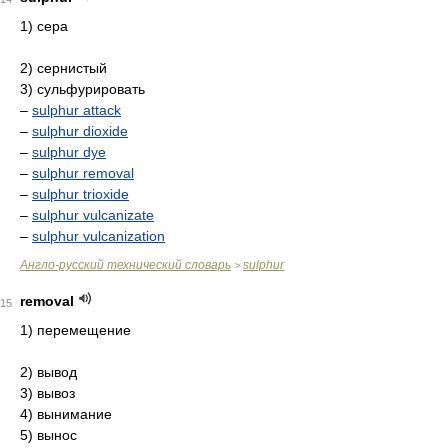
1) сера
2) сернистый
3) сульфурировать
–
sulphur attack
–
sulphur dioxide
–
sulphur dye
–
sulphur removal
–
sulphur trioxide
–
sulphur vulcanizate
–
sulphur vulcanization
Англо-русский технический словарь
sulphur
>
removal
15
1) перемещение
2) вывод
3) вывоз
4) вынимание
5) вынос