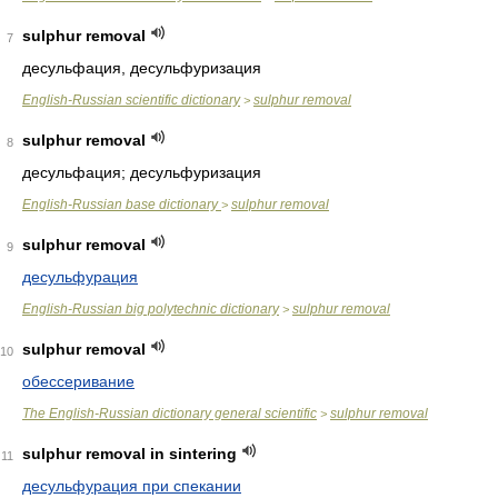
sulphur removal
7
десульфация, десульфуризация
English-Russian scientific dictionary
sulphur removal
>
sulphur removal
8
десульфация; десульфуризация
English-Russian base dictionary
sulphur removal
>
sulphur removal
9
десульфурация
English-Russian big polytechnic dictionary
sulphur removal
>
sulphur removal
10
обессеривание
The English-Russian dictionary general scientific
sulphur removal
>
sulphur removal in sintering
11
десульфурация при спекании