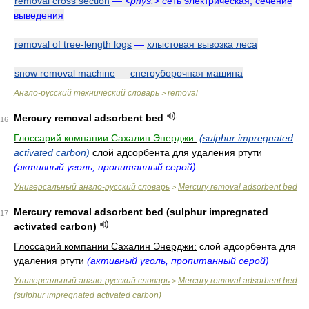
removal cross section
—
<phys.>
сеть электрическая, сечение
выведения
removal of tree-length logs
—
хлыстовая вывозка леса
snow removal machine
—
снегоуборочная машина
Англо-русский технический словарь
removal
>
Mercury removal adsorbent bed
16
Глоссарий компании Сахалин Энерджи:
(sulphur impregnated
activated carbon)
слой адсорбента для удаления ртути
(активный уголь, пропитанный серой)
Универсальный англо-русский словарь
Mercury removal adsorbent bed
>
Mercury removal adsorbent bed (sulphur impregnated
17
activated carbon)
Глоссарий компании Сахалин Энерджи:
слой адсорбента для
удаления ртути
(активный уголь, пропитанный серой)
Универсальный англо-русский словарь
Mercury removal adsorbent bed
>
(sulphur impregnated activated carbon)