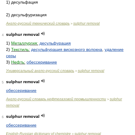
1) десульфация
2) десульфуризация
Англо-русский технический словарь
sulphur removal
>
sulphur removal
4
1)
Металлургия:
десульфурация
2)
Текстиль:
десульфурация вискозного волокна
,
удаление
серы
3)
Нефть:
обессеривание
Универсальный англо-русский словарь
sulphur removal
>
sulphur removal
5
обессеривание
Англо-русский словарь нефтегазовой промышленности
sulphur
>
removal
sulphur removal
6
обессеривание
English-Russian dictionary of chemistre
sulphur removal
>