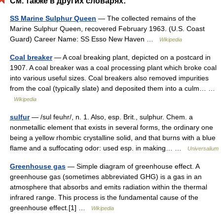
См. также в других словарях:
SS Marine Sulphur Queen
— The collected remains of the
Marine Sulphur Queen, recovered February 1963. (U.S. Coast
Guard) Career Name: SS Esso New Haven …
Wikipedia
Coal breaker
— A coal breaking plant, depicted on a postcard in
1907. A coal breaker was a coal processing plant which broke coal
into various useful sizes. Coal breakers also removed impurities
from the coal (typically slate) and deposited them into a culm… …
Wikipedia
sulfur
— /sul feuhr/, n. 1. Also, esp. Brit., sulphur. Chem. a
nonmetallic element that exists in several forms, the ordinary one
being a yellow rhombic crystalline solid, and that burns with a blue
flame and a suffocating odor: used esp. in making… …
Universalium
Greenhouse gas
— Simple diagram of greenhouse effect. A
greenhouse gas (sometimes abbreviated GHG) is a gas in an
atmosphere that absorbs and emits radiation within the thermal
infrared range. This process is the fundamental cause of the
greenhouse effect.[1] …
Wikipedia