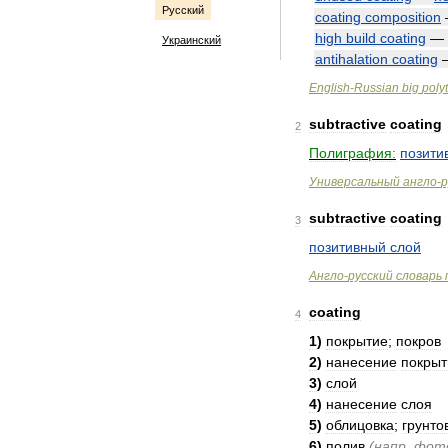
Русский
coating
composition
high
build
coating
—
Украинский
antihalation
coating
English
-
Russian
big
poly
subtractive
coating
2
Полиграфия:
позити
Универсальный
англо
-
р
subtractive
coating
3
позитивный
слой
Англо
-
русский
словарь
coating
4
1
)
покрытие
;
покров
2
)
нанесение
покрыт
3
)
слой
4
)
нанесение
слоя
5
)
облицовка
;
грунто
6
)
полив
(
напр
.
фот