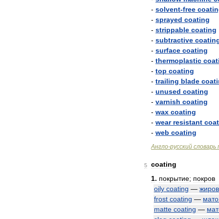
-
solvent
-
free
coati
-
sprayed
coating
-
strippable
coating
-
subtractive
coatin
-
surface
coating
-
thermoplastic
coat
-
top
coating
-
trailing
blade
coat
-
unused
coating
-
varnish
coating
-
wax
coating
-
wear
resistant
coat
-
web
coating
Англо
-
русский
словарь
coating
5
1
.
покрытие
;
покров
oily
coating
—
жиров
frost
coating
—
мато
matte
coating
—
мат