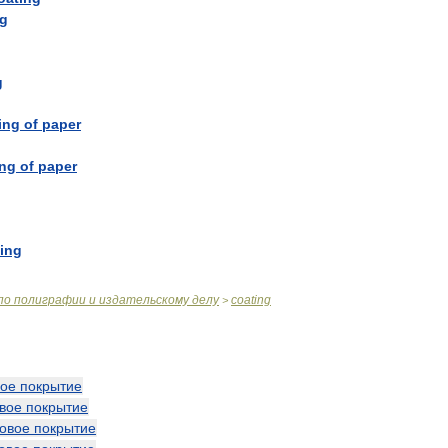
ng
g
ing
of
paper
ing
of
paper
ing
по
полиграфии
и
издательскому
делу
coating
>
ое
покрытие
вое
покрытие
овое
покрытие