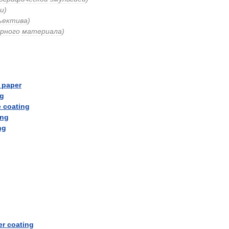
и
)
ъектива
)
рного
материала
)
paper
ng
e
coating
ing
ng
er
coating