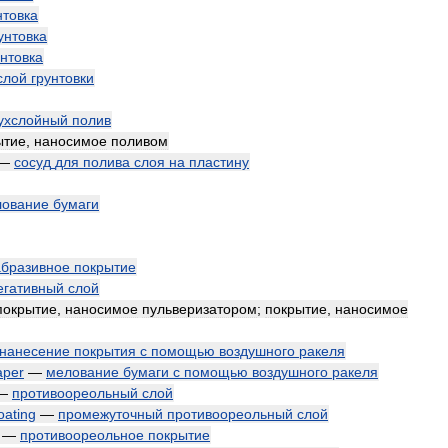
нтовка
унтовка
унтовка
слой
грунтовки
ухслойный
полив
ытие
,
наносимое
поливом
—
сосуд
для
полива
слоя
на
пластину
лование
бумаги
абразивное
покрытие
егативный
слой
покрытие
,
наносимое
пульверизатором
;
покрытие
,
наносимое
нанесение
покрытия
с
помощью
воздушного
ракеля
aper
—
мелование
бумаги
с
помощью
воздушного
ракеля
—
противоореольный
слой
oating
—
промежуточный
противоореольный
слой
—
противоореольное
покрытие