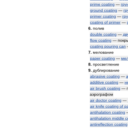
prime
coating
—
гру
ground
coating
—
гр
primer
coating
—
гр
coating
of
primer
—
6
.
полив
double
coating
—
дв
flow
coating
—
покр
coating
pouring
can
7
.
мелование
paper
coating
—
ме
8
.
просветление
9
.
дублирование
abrasive
coating
—
additive
coating
—
н
air
brush
coating
—
аэрографом
air
doctor
coating
—
air
knife
coating
of
p
antihalation
coating
antihalation
middle
c
antireflection
coating