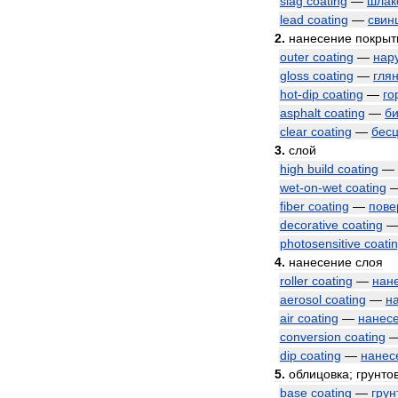
slag
coating
—
шлак
lead
coating
—
свин
2
.
нанесение
покрыт
outer
coating
—
нар
gloss
coating
—
гля
hot
-
dip
coating
—
го
asphalt
coating
—
б
clear
coating
—
бес
3
.
слой
high
build
coating
—
wet
-
on
-
wet
coating
fiber
coating
—
пове
decorative
coating
photosensitive
coati
4
.
нанесение
слоя
roller
coating
—
нан
aerosol
coating
—
н
air
coating
—
нанес
conversion
coating
dip
coating
—
нанес
5
.
облицовка
;
грунто
base
coating
—
грун