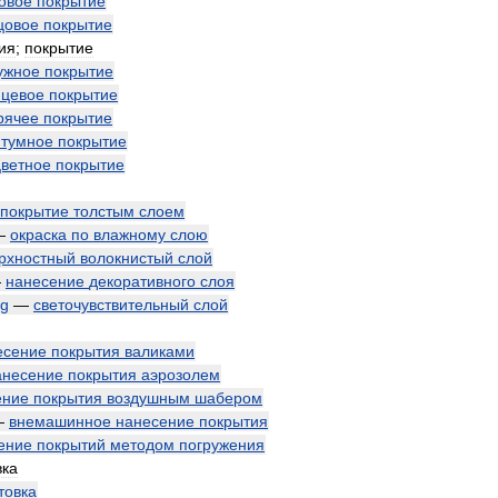
овое
покрытие
цовое
покрытие
ия
;
покрытие
ужное
покрытие
нцевое
покрытие
рячее
покрытие
итумное
покрытие
цветное
покрытие
покрытие
толстым
слоем
—
окраска
по
влажному
слою
рхностный
волокнистый
слой
—
нанесение
декоративного
слоя
ng
—
светочувствительный
слой
есение
покрытия
валиками
анесение
покрытия
аэрозолем
ение
покрытия
воздушным
шабером
—
внемашинное
нанесение
покрытия
ение
покрытий
методом
погружения
вка
товка