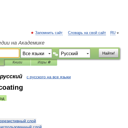
Запомнить сайт
Словарь на свой сайт
RU
едии на Академике
Найти!
Книги
Игры ⚽
 русский
с русского на все языки
coating
од
орезистивный
слой
еиспользованный
слой