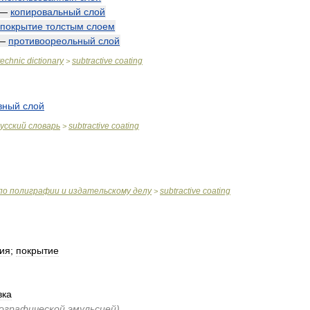
—
копировальный
слой
покрытие
толстым
слоем
—
противоореольный
слой
technic
dictionary
subtractive
coating
>
вный
слой
усский
словарь
subtractive
coating
>
по
полиграфии
и
издательскому
делу
subtractive
coating
>
ия
;
покрытие
вка
ографической
эмульсией
)