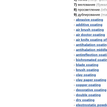
7
)
мелование
(
бумаг
8
)
просветление
(
об
9
)
дублирование
(
та
-
abrasive
coating
-
additive
coating
-
air
brush
coating
-
air
doctor
coating
-
air
knife
coating
of
-
antihalation
coati
-
antihalation
middl
-
antireflection
coat
-
bichromated
coati
-
blade
coating
-
brush
coating
-
clay
coating
-
clay
paper
coating
-
copper
coating
-
decorative
coating
-
double
coating
-
dry
coating
-
electrostatic
powd