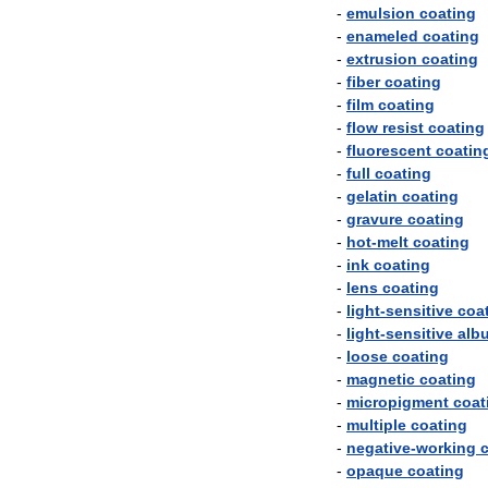
-
emulsion
coating
-
enameled
coating
-
extrusion
coating
-
fiber
coating
-
film
coating
-
flow
resist
coating
-
fluorescent
coatin
-
full
coating
-
gelatin
coating
-
gravure
coating
-
hot
-
melt
coating
-
ink
coating
-
lens
coating
-
light
-
sensitive
coa
-
light
-
sensitive
alb
-
loose
coating
-
magnetic
coating
-
micropigment
coat
-
multiple
coating
-
negative
-
working
-
opaque
coating