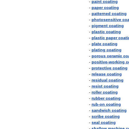
-
paint
coating
-
paper
coating
-
patterned
coating
-
photosensitive
coa
-
pigment
coating
-
plastic
coating
-
plastic
paper
coat
-
plate
coating
-
plating
coating
-
porous
ceramic
co
-
positive
-
working
c
-
protective
coating
-
release
coating
-
residual
coating
-
resist
coating
-
roller
coating
-
rubber
coating
-
rub
-
on
coating
-
sandwich
coating
-
scribe
coating
-
seal
coating
-
shallow
machine
c