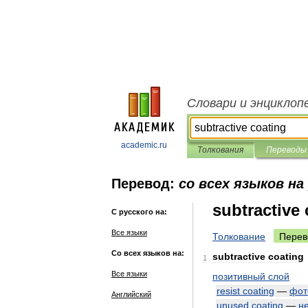
Словари и энциклоп
academic.ru
Толкования
Переводы
Перевод:
со всех языков на
subtractive 
С русского на:
Все языки
Толкование
Перев
Со всех языков на:
subtractive
coating
1
Все языки
позитивный
слой
resist
coating
—
фот
Английский
unused
coating
—
н