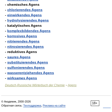
- chemisches Agens
-
chlorierendes Agens
-
einwirkendes Agens
-
hydrolysierendes Agens
- katalytisches Agens
-
komplexbildendes Agens
-
korrosives Agens
-
nitrierendes Agens
-
nitrosierendes Agens
- reduktives Agens
-
saures Agens
-
substituierendes Agens
-
sulfonierendes Agens
-
wasserentziehendes Agens
-
wirksames Agens
Deutsch-Russische Wörterbuch der Chemie
Agens
>
© Академик, 2000-2026
18+
Обратная связь:
Техподдержка
,
Реклама на сайте