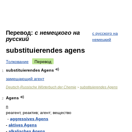
Перевод:
с немецкого на
с русского на
русский
немецкий
substituierendes agens
Толкование
Перевод
substituierendes Agens
1
замещающий агент
Deutsch-Russische Wörterbuch der Chemie
substituierendes Agens
>
Agens
2
n
реагент, реактив; агент; вещество
-
aggressives Agens
-
aktives Agens
-
alkalisches Agens