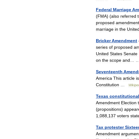
Federal
Marriage
Am
(
FMA
) (
also
referred
proposed
amendmen
marriage
in
the
Unite
Bricker
Amendment
series
of
proposed
am
United
States
Senate
on
the
scope
and
…
Seventeenth
Amend
America
This
article
is
Constitution
…
Wikipe
Texas
constitutiona
Amendment
Election
(
propositions
)
appear
1
,
088
,
137
voters
stat
Tax
protester
Sixtee
Amendment
argumen