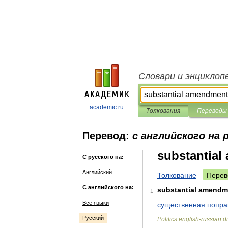
Словари и энциклоп
academic.ru
Толкования
Переводы
Перевод:
с английского на 
substantia
С русского на:
Английский
Толкование
Перев
С английского на:
substantial
amendm
1
Все языки
существенная
попра
Русский
Politics
english
-
russian
d