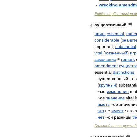
-
wrecking
amendm
Politics
english
-
russian
d
существенный
4
прил
.
essential
,
mater
considerable
(
значит
important
,
substantial
vital
(
жизненный
)
игр
замечание
≈
remark
amendment
существ
essential
distinctions
существенн
|
ый
-
es
(
крупный
)
substanti
~
ые
изменения
mat
~
ое
значение
vital
иметь
~
oe
значени
это
не
имеет
~
ого
нет
~
ой
разницы
th
Большой
англо
-
русский