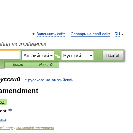
Запомнить сайт
Словарь на свой сайт
RU
едии на Академике
Найти!
Книги
Игры ⚽
русский
с русского на английский
l amendment
од
ent
вка
ictionary
substantial
amendment
>