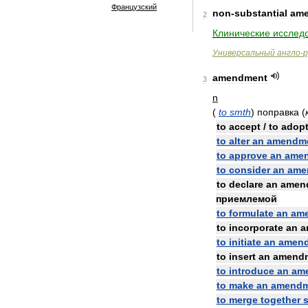
Французский
non
-
substantial
am
2
Клинические
исслед
Универсальный
англо
-
р
amendment
3
n
(
to
smth
)
поправка
(
to
accept
/
to
adop
to
alter
an
amendm
to
approve
an
ame
to
consider
an
ame
to
declare
an
amen
приемлемой
to
formulate
an
am
to
incorporate
an
a
to
initiate
an
amen
to
insert
an
amend
to
introduce
an
am
to
make
an
amendm
to
merge
together
s