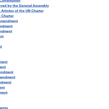
Constitution
oved
by
the
General
Assembly
e
Articles
of
the
UN
Charter
e
Charter
Amendment
ndment
ndment
nt
t
ment
ent
endment
mendment
ndment
ent
ment
t
ents