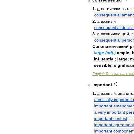
consequential
5
1
.
a
логически
вытек
consequential
amen
2
.
a
важный
consequential
decisi
3
.
a
важничающий
,
п
consequential
perso
Синонимический
р
large
(
adj
.)
ample
;
influential
;
large
;
m
sensible
;
significan
English
-
Russian
base
dic
important
6
1
.
a
важный
,
значит
a
critically
important
important
amendmen
a
very
important
per
important
contest
—
important
agreement
important
componen