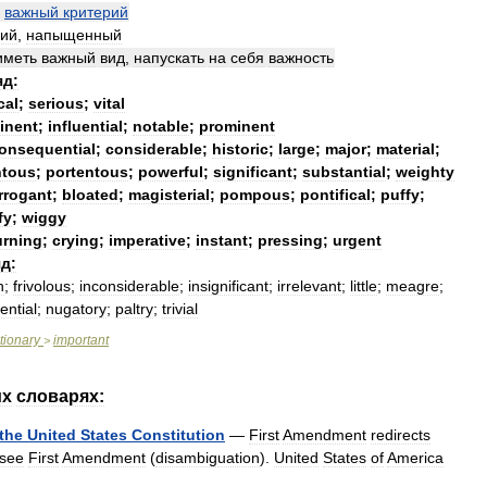
—
важный
критерий
ий
,
напыщенный
иметь
важный
вид
,
напускать
на
себя
важность
яд:
cal
;
serious
;
vital
inent
;
influential
;
notable
;
prominent
onsequential
;
considerable
;
historic
;
large
;
major
;
material
;
tous
;
portentous
;
powerful
;
significant
;
substantial
;
weighty
rrogant
;
bloated
;
magisterial
;
pompous
;
pontifical
;
puffy
;
fy
;
wiggy
urning
;
crying
;
imperative
;
instant
;
pressing
;
urgent
д:
h
;
frivolous
;
inconsiderable
;
insignificant
;
irrelevant
;
little
;
meagre
;
ential
;
nugatory
;
paltry
;
trivial
tionary
important
>
их
словарях:
the
United
States
Constitution
—
First
Amendment
redirects
see
First
Amendment
(
disambiguation
).
United
States
of
America