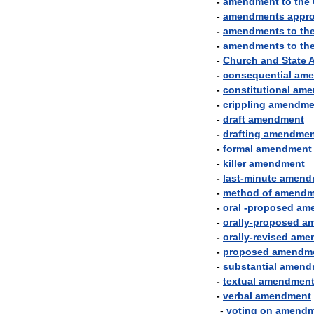
-
amendment
to
the
-
amendments
appr
-
amendments
to
th
-
amendments
to
th
-
Church
and
State
-
consequential
ame
-
constitutional
ame
-
crippling
amendme
-
draft
amendment
-
drafting
amendmen
-
formal
amendment
-
killer
amendment
-
last
-
minute
amend
-
method
of
amendm
-
oral
-
proposed
am
-
orally
-
proposed
a
-
orally
-
revised
ame
-
proposed
amendm
-
substantial
amend
-
textual
amendmen
-
verbal
amendment
-
voting
on
amendm