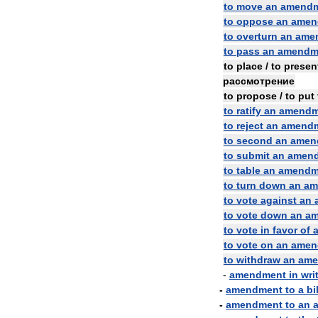
to
move
an
amend
to
oppose
an
amen
to
overturn
an
ame
to
pass
an
amendm
to
place
/
to
presen
рассмотрение
to
propose
/
to
put
to
ratify
an
amendm
to
reject
an
amend
to
second
an
amen
to
submit
an
amen
to
table
an
amendm
to
turn
down
an
am
to
vote
against
an
to
vote
down
an
am
to
vote
in
favor
of
to
vote
on
an
amen
to
withdraw
an
ame
-
amendment
in
wri
-
amendment
to
a
bil
-
amendment
to
an