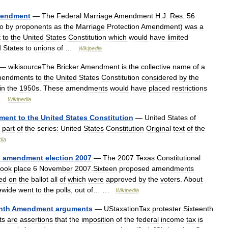
endment
—
The
Federal
Marriage
Amendment
H
.
J
.
Res
.
56
to
by
proponents
as
the
Marriage
Protection
Amendment
)
was
a
t
to
the
United
States
Constitution
which
would
have
limited
d
States
to
unions
of
…
Wikipedia
—
wikisourceThe
Bricker
Amendment
is
the
collective
name
of
a
endments
to
the
United
States
Constitution
considered
by
the
in
the
1950s
.
These
amendments
would
have
placed
restrictions
 …
Wikipedia
ment
to
the
United
States
Constitution
—
United
States
of
part
of
the
series:
United
States
Constitution
Original
text
of
the
dia
l
amendment
election
2007
—
The
2007
Texas
Constitutional
took
place
6
November
2007
.
Sixteen
proposed
amendments
ed
on
the
ballot
all
of
which
were
approved
by
the
voters
.
About
ewide
went
to
the
polls
,
out
of
… …
Wikipedia
nth
Amendment
arguments
—
UStaxationTax
protester
Sixteenth
ts
are
assertions
that
the
imposition
of
the
federal
income
tax
is