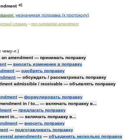
endment
ования:
незначимая
поправка
(
к
протоколу
)
усский
словарь
non
-
substantial
amendment
>
к
чему
-
л
.
)
t
an
amendment
—
принимать
поправку
ent
—
вносить
изменение
в
поправку
ndment
—
одобрять
поправку
ndment
—
обсуждать
/
рассматривать
поправку
dment
admissible
/
receivable
—
объявлять
поправку
endment
—
формулировать
поправку
mendment
in
/
to
... —
включать
поправку
в
...
dment
—
предлагать
поправку
ment
in
... —
включать
поправку
в
...
endment
—
вносить
поправку
ent
—
подготавливать
поправку
everal
amendments
—
объединять
несколько
поправок