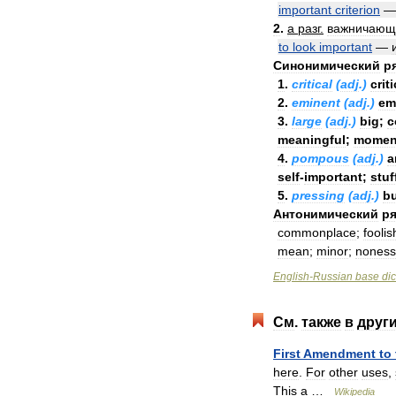
important
criterion
2
.
a
разг
.
важничающ
to
look
important
—
Синонимический
р
1
.
critical
(
adj
.)
criti
2
.
eminent
(
adj
.)
em
3
.
large
(
adj
.)
big
;
c
meaningful
;
momen
4
.
pompous
(
adj
.)
a
self
-
important
;
stuf
5
.
pressing
(
adj
.)
b
Антонимический
ря
commonplace
;
foolis
mean
;
minor
;
noness
English
-
Russian
base
dic
См
.
также
в
друг
First
Amendment
to
here
.
For
other
uses
,
This
a
…
Wikipedia