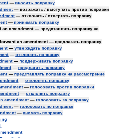
ment
—
вносить
поправку
dment
—
возражать
/
выступать
против
поправки
ndment
—
отклонять
/
отвергать
поправку
ent
—
принимать
поправку
t
an
amendment
—
представлять
поправку
на
forward
an
amendment
—
предлагать
поправку
ent
—
утверждать
поправку
ment
—
отклонять
поправку
dment
—
поддерживать
поправку
dment
—
предлагать
поправку
ent
—
представлять
поправку
на
рассмотрение
endment
—
отклонять
поправку
amendment
—
голосовать
против
поправки
endment
—
отклонять
поправку
an
amendment
—
голосовать
за
поправку
dment
—
голосовать
по
поправке
ndment
—
снимать
поправку
ting
l
amendment