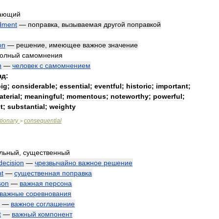
ающий
dment
—
поправка
,
вызываемая
другой
поправкой
on
—
решение
,
имеющее
важное
значение
олный
самомнения
n
—
человек
с
самомнением
яд:
big
;
considerable
;
essential
;
eventful
;
historic
;
important
;
aterial
;
meaningful
;
momentous
;
noteworthy
;
powerful
;
t
;
substantial
;
weighty
tionary
consequential
>
ельный
,
существенный
decision
—
чрезвычайно
важное
решение
t
—
существенная
поправка
son
—
важная
персона
важные
соревнования
—
важное
соглашение
t
—
важный
компонент