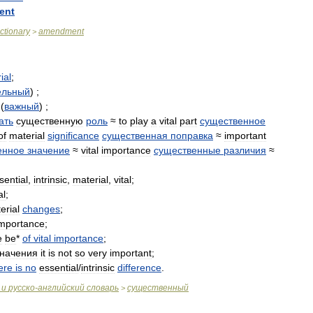
ent
ictionary
amendment
>
ial
;
ельный
) ;
(
важный
) ;
ать
существенную
роль
≈
to
play
a
vital
part
существенное
of
material
significance
существенная
поправка
≈
important
енное
значение
≈
vital
importance
существенные
различия
≈
sential
,
intrinsic
,
material
,
vital
;
al
;
erial
changes
;
importance
;
е
be
*
of
vital
importance
;
значения
it
is
not
so
very
important
;
ere
is
no
essential
/
intrinsic
difference
.
и
русско
-
английский
словарь
существенный
>