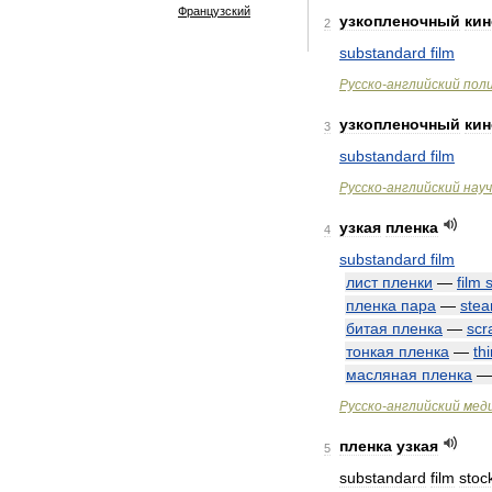
Французский
узкопленочный
ки
2
substandard
film
Русско
-
английский
пол
узкопленочный
ки
3
substandard
film
Русско
-
английский
нау
узкая
пленка
4
substandard
film
лист
пленки
—
film
пленка
пара
—
ste
битая
пленка
—
scr
тонкая
пленка
—
th
масляная
пленка
Русско
-
английский
мед
пленка
узкая
5
substandard
film
stoc