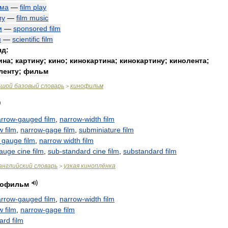
ьма
—
film
play
му
—
film
music
м
—
sponsored
film
м
—
scientific
film
яд:
ина
;
картину
;
кино
;
кинокартина
;
кинокартину
;
кинолента
;
ленту
;
фильм
ьшой
базовый
словарь
кинофильм
>
arrow
-
gauged
film
,
narrow
-
width
film
w
film
,
narrow
-
gage
film
,
subminiature
film
gauge
film
,
narrow
width
film
auge
cine
film
,
sub
-
standard
cine
film
,
substandard
film
английский
словарь
узкая
киноплёнка
>
нофильм
arrow
-
gauged
film
,
narrow
-
width
film
w
film
,
narrow
-
gage
film
ard
film