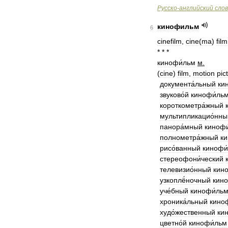
Русско
-
английский
сло
кинофильм
6
cinefilm
,
cine
(
ma
)
film
* * *
кинофи́льм
м
.
(
cine
)
film
,
motion
pic
документа́льный
ки
звуково́й
кинофи́ль
короткометра́жный
мультипликацио́нны
панора́мный
кинофи
полнометра́жный
ки
рисо́ванный
кинофи
стереофони́ческий
телевизио́нный
кин
узкоплё́ночный
кино
уче́бный
кинофи́ль
хроника́льный
кино
худо́жественный
ки
цветно́й
кинофи́льм