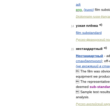
adj
eng
.
(
кино
)
film
subst
Dictionnaire
russe
-
frança
узкая
плёнка
14
film
substandard
Русско
-
французский
по
нестандартный
15
Нестандартный
-
a
стандартного
)
;
off
-
(
не
вхожящий
в
ста

The
film
was
obvio
equipment
we
produc

The
representative
deemed
sub
-
standa

Sample
test
results
analysis
.
Русско
-
английский
нау