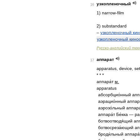
узкопленочный
16
1
)
narrow
-
film
2
)
substandard
–
узкопленочный
ки
узкопленочный
кино
Русско
-
английский
тех
аппарат
17
apparatus
,
device
,
se
* * *
аппара́т
м
.
apparatus
абсорбцио́нный
апп
аэрацио́нный
аппара
аэрозо́льный
аппара
аппара́т
Бе́кка
—
pa
ботвоотводя́щий
ап
ботвосреза́ющий
ап
броди́льный
аппара́