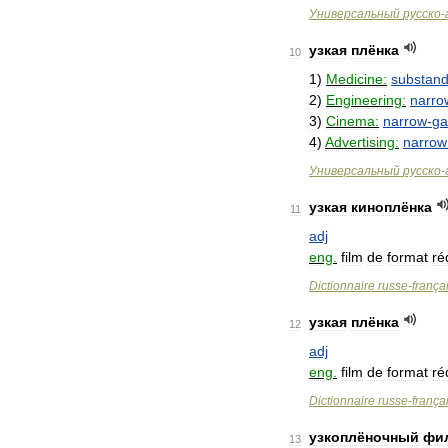
Универсальный
русско
-
узкая
плёнка
10
1
)
Medicine:
substan
2
)
Engineering:
narro
3
)
Cinema:
narrow
-
ga
4
)
Advertising:
narrow
Универсальный
русско
-
узкая
киноплёнка
11
adj
eng
.
film
de
format
ré
Dictionnaire
russe
-
frança
узкая
плёнка
12
adj
eng
.
film
de
format
ré
Dictionnaire
russe
-
frança
узкоплёночный
фи
13