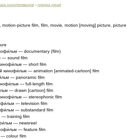
варь
кинотерминов
пленка
узкая
>
,
motion
-
picture
film
,
film
,
movie
,
motion
[
moving
]
picture
,
picture
ture
нофи́льм
—
documentary
(
film
)
м
—
sound
film
кинофи́льм
—
short
film
й
кинофи́льм
—
animation
[
animated
-
cartoon
]
film
́льм
—
panoramic
film
нофи́льм
—
full
-
length
film
́льм
—
drawn
[
cartoon
]
film
кинофи́льм
—
stereophonic
film
офи́льм
—
television
film
фи́льм
—
substandard
film
м
—
training
film
фи́льм
—
newsreel
нофи́льм
—
feature
film
—
colour
film