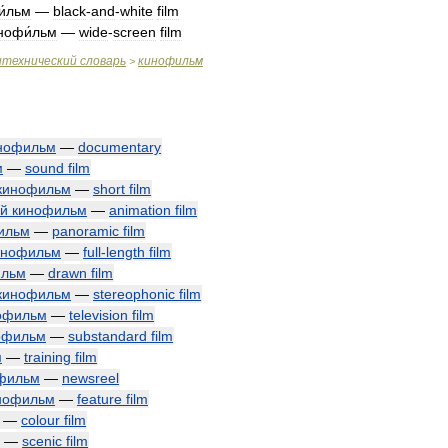
и́льм
—
black
-
and
-
white
film
нофи́льм
—
wide
-
screen
film
итехнический
словарь
кинофильм
>
нофильм
—
documentary
м
—
sound
film
кинофильм
—
short
film
ый
кинофильм
—
animation
film
ильм
—
panoramic
film
инофильм
—
full
-
length
film
ильм
—
drawn
film
кинофильм
—
stereophonic
film
офильм
—
television
film
офильм
—
substandard
film
м
—
training
film
фильм
—
newsreel
нофильм
—
feature
film
—
colour
film
—
scenic
film