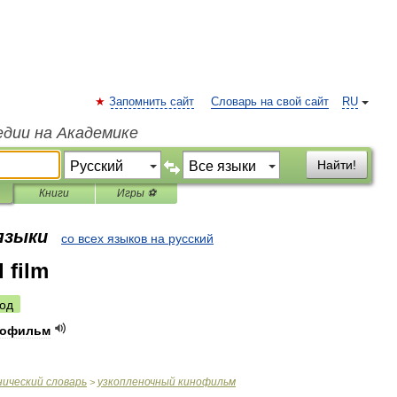
Запомнить сайт
Словарь на свой сайт
RU
едии на Академике
Найти!
Книги
Игры ⚽
 языки
со всех языков на русский
 film
од
нофильм
нический
словарь
узкопленочный
кинофильм
>