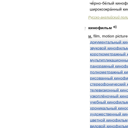
чё́рно
-
бе́лый
киноф
широкоэкра́нный
ки
Русско
-
английский
пол
кинофильм
7
м
.
film
,
motion
picture
документальный
ки
звуковой
кинофиль
короткометражный
мультипликационн
панорамный
киноф
полнометражный
к
рисованный
киноф
стереофонический
телевизионный
кин
узкоплёночный
кин
учебный
кинофиль
хроникальный
кино
художественный
ки
цветной
кинофильм
видовой
кинофильм