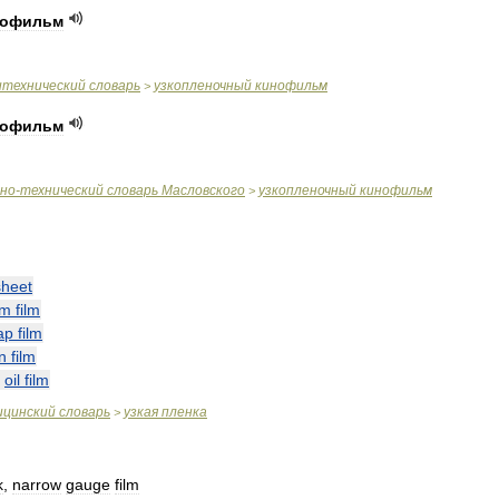
нофильм
итехнический
словарь
узкопленочный
кинофильм
>
нофильм
чно
-
технический
словарь
Масловского
узкопленочный
кинофильм
>
sheet
am
film
ap
film
in
film
—
oil
film
ицинский
словарь
узкая
пленка
>
k
,
narrow
gauge
film