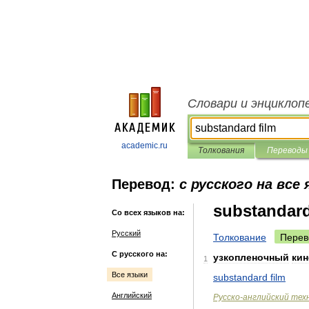
Словари и энциклоп
academic.ru
Толкования
Переводы
Перевод:
с русского на все
substandard
Со всех языков на:
Русский
Толкование
Перев
С русского на:
узкопленочный
ки
1
Все языки
substandard
film
Английский
Русско
-
английский
тех