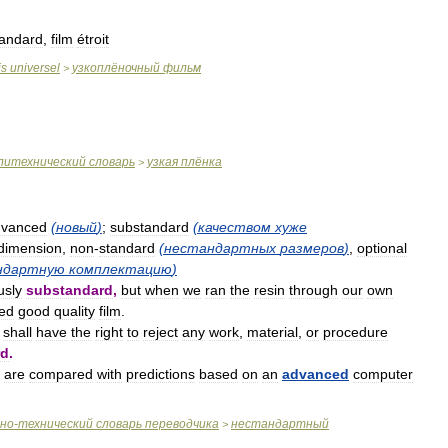
andard
,
film
étroit
is
universel
узкоплёночный
фильм
>
литехнический
словарь
узкая
плёнка
>
dvanced
(
новый
)
;
substandard
(
качеством
хуже
dimension
,
non
-
standard
(
нестандартных
размеров
)
,
optional
ндартную
комплектацию
)
usly
substandard
,
but
when
we
ran
the
resin
through
our
own
ed
good
quality
film
.
shall
have
the
right
to
reject
any
work
,
material
,
or
procedure
rd
.
are
compared
with
predictions
based
on
an
advanced
computer
чно
-
технический
словарь
переводчика
нестандартный
>