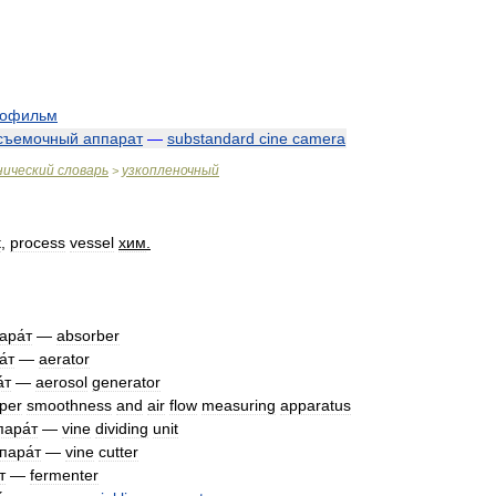
нофильм
съемочный
аппарат
—
substandard
cine
camera
нический
словарь
узкопленочный
>
t
,
process
vessel
хим
.
ара́т
—
absorber
́т
—
aerator
́т
—
aerosol
generator
per
smoothness
and
air
flow
measuring
apparatus
пара́т
—
vine
dividing
unit
пара́т
—
vine
cutter
т
—
fermenter