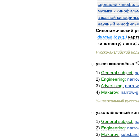
сценарий
кинофил
музыка
к
кинофиль
заказной
кинофиль
научный
кинофиль
Синонимический
р
фильм
(
сущ
.)
карт
киноленту
;
лента
;
Русско
-
английский
бол
узкая
киноплёнка
8
1
)
General
subject:
n
2
)
Engineering:
narro
3
)
Advertising:
narrow
4
)
Makarov:
narrow
-
g
Универсальный
русско
-
узкоплёночный
ки
9
1
)
General
subject:
n
2
)
Engineering:
narro
3
)
Makarov:
substand