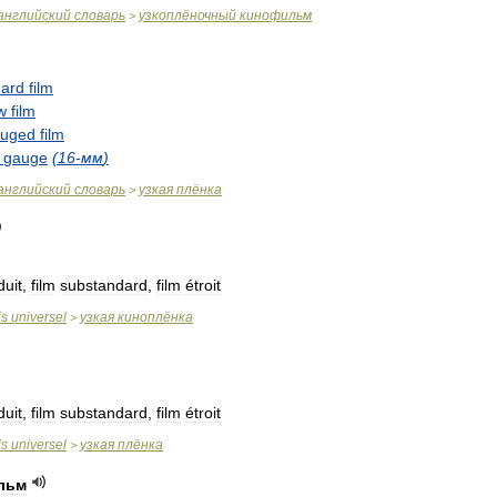
английский
словарь
узкоплёночный
кинофильм
>
dard
film
w
film
uged
film
gauge
(
16
-
мм
)
английский
словарь
узкая
плёнка
>
duit
,
film
substandard
,
film
étroit
is
universel
узкая
киноплёнка
>
duit
,
film
substandard
,
film
étroit
is
universel
узкая
плёнка
>
льм