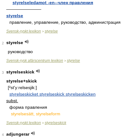
styrelseledamot -en--член правления
————————
styrelse
правление, управление, руководство, администрация
Svensk-ryskt lexikon
styrelse
>
styrelse
2
руководство
Svensk-rysk afärscentrum lexikon
styrelse
>
styrelseskick
3
styrelse+skick
[²st'y:relsesjik:]
styrelseskicket styrelseskick styrelseskicken
subst.
форма правления
styrelsesätt, styrelseform
Svensk-ryskt lexikon
styrelseskick
>
adjungerar
4