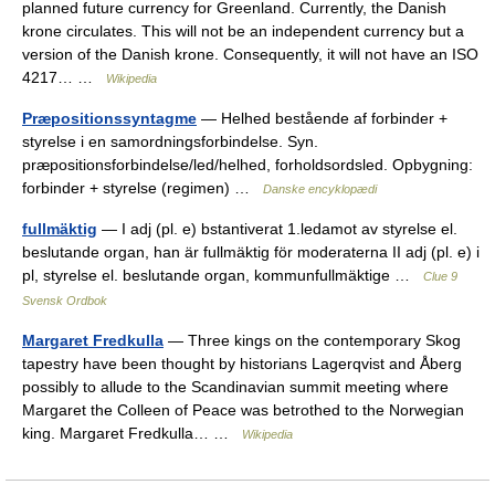
planned future currency for Greenland. Currently, the Danish
krone circulates. This will not be an independent currency but a
version of the Danish krone. Consequently, it will not have an ISO
4217… …
Wikipedia
Præpositionssyntagme
— Helhed bestående af forbinder +
styrelse i en samordningsforbindelse. Syn.
præpositionsforbindelse/led/helhed, forholdsordsled. Opbygning:
forbinder + styrelse (regimen) …
Danske encyklopædi
fullmäktig
— I adj (pl. e) bstantiverat 1.ledamot av styrelse el.
beslutande organ, han är fullmäktig för moderaterna II adj (pl. e) i
pl, styrelse el. beslutande organ, kommunfullmäktige …
Clue 9
Svensk Ordbok
Margaret Fredkulla
— Three kings on the contemporary Skog
tapestry have been thought by historians Lagerqvist and Åberg
possibly to allude to the Scandinavian summit meeting where
Margaret the Colleen of Peace was betrothed to the Norwegian
king. Margaret Fredkulla… …
Wikipedia