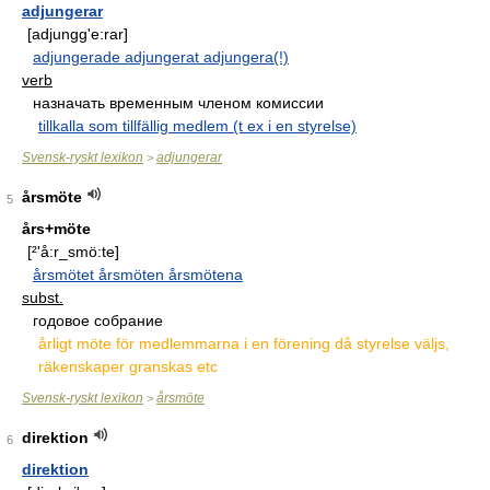
adjungerar
[adjungg'e:rar]
adjungerade adjungerat adjungera(!)
verb
назначать временным членом комиссии
tillkalla som tillfällig medlem (t ex i en styrelse)
Svensk-ryskt lexikon
adjungerar
>
årsmöte
5
års+möte
[²'å:r_smö:te]
årsmötet årsmöten årsmötena
subst.
годовое собрание
årligt möte för medlemmarna i en förening då styrelse väljs,
räkenskaper granskas etc
Svensk-ryskt lexikon
årsmöte
>
direktion
6
direktion