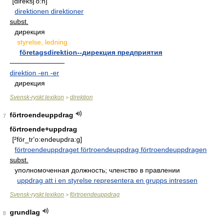
[direksj'o:n]
direktionen direktioner
subst.
дирекция
styrelse, ledning
företagsdirektion--дирекция предприятия
————————
direktion -en -er
дирекция
Svensk-ryskt lexikon
direktion
>
förtroendeuppdrag
7
förtroende+uppdrag
[²för_tr'o:endeupdra:g]
förtroendeuppdraget förtroendeuppdrag förtroendeuppdragen
subst.
уполномоченная должность; членство в правлении
uppdrag att i en styrelse representera en grupps intressen
Svensk-ryskt lexikon
förtroendeuppdrag
>
grundlag
8