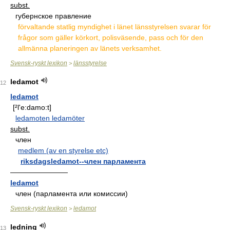
subst.
губернское правление
förvaltande statlig myndighet i länet länsstyrelsen svarar för
frågor som gäller körkort, polisväsende, pass och för den
allmänna planeringen av länets verksamhet.
Svensk-ryskt lexikon
länsstyrelse
>
ledamot
12
ledamot
[²l'e:damo:t]
ledamoten ledamöter
subst.
член
medlem (av en styrelse etc)
riksdagsledamot--член парламента
————————
ledamot
член (парламента или комиссии)
Svensk-ryskt lexikon
ledamot
>
ledning
13