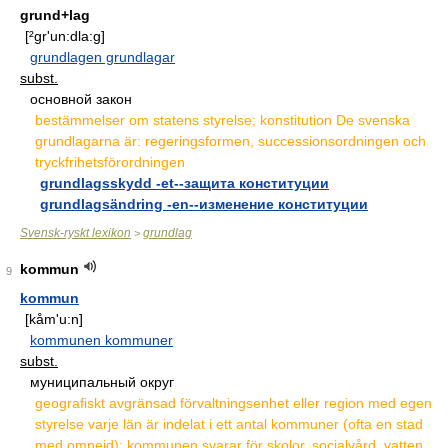
grund+lag
[²gr'un:dla:g]
grundlagen grundlagar
subst.
основной закон
bestämmelser om statens styrelse; konstitution De svenska
grundlagarna är: regeringsformen, successionsordningen och
tryckfrihetsförordningen
grundlagsskydd -et--защита конституции
grundlagsändring -en--изменение конституции
Svensk-ryskt lexikon
grundlag
>
kommun
9
kommun
[kåm'u:n]
kommunen kommuner
subst.
муниципальный округ
geografiskt avgränsad förvaltningsenhet eller region med egen
styrelse varje län är indelat i ett antal kommuner (ofta en stad
med omnejd); kommunen svarar för skolor, socialvård, vatten