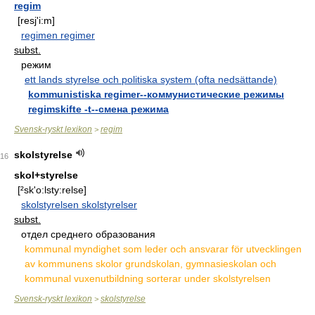
regim
[resj'i:m]
regimen regimer
subst.
режим
ett lands styrelse och politiska system (ofta nedsättande)
kommunistiska regimer--коммунистические режимы
regimskifte -t--смена режима
Svensk-ryskt lexikon
regim
>
skolstyrelse
16
skol+styrelse
[²sk'o:lsty:relse]
skolstyrelsen skolstyrelser
subst.
отдел среднего образования
kommunal myndighet som leder och ansvarar för utvecklingen
av kommunens skolor grundskolan, gymnasieskolan och
kommunal vuxenutbildning sorterar under skolstyrelsen
Svensk-ryskt lexikon
skolstyrelse
>