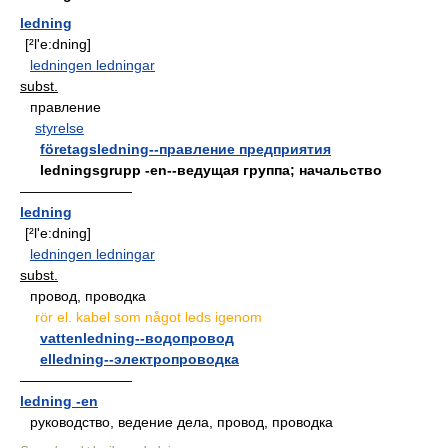
ledning
[²l'e:dning]
ledningen ledningar
subst.
правление
styrelse
företagsledning--правление предприятия
ledningsgrupp -en--ведущая группа; начальство
————————
ledning
[²l'e:dning]
ledningen ledningar
subst.
провод, проводка
rör el. kabel som något leds igenom
vattenledning--водопровод
elledning--электропроводка
————————
ledning -en
руководство, ведение дела, провод, проводка