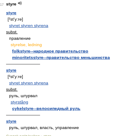
styre
17
styre
[²st'y:re]
styret styren styrena
subst.
правление
styrelse, ledning
folkstyre--народное правительство
minoritetsstyre--правительство меньшинства
————————
styre
[²st'y:re]
styret styren styrena
subst.
руль, штурвал
styrstång
cykelstyre--велосипедный руль
————————
styre
руль, штурвал, власть, управление