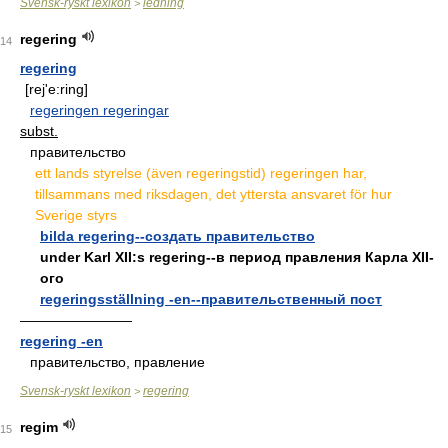
Svensk-ryskt lexikon
ledning
>
regering
14
regering
[rej'e:ring]
regeringen regeringar
subst.
правительство
ett lands styrelse (även regeringstid) regeringen har,
tillsammans med riksdagen, det yttersta ansvaret för hur
Sverige styrs
bilda regering--создать правительство
under Karl XII:s regering--в период правления Карла XII-
ого
regeringsställning -en--правительственный пост
————————
regering -en
правительство, правление
Svensk-ryskt lexikon
regering
>
regim
15