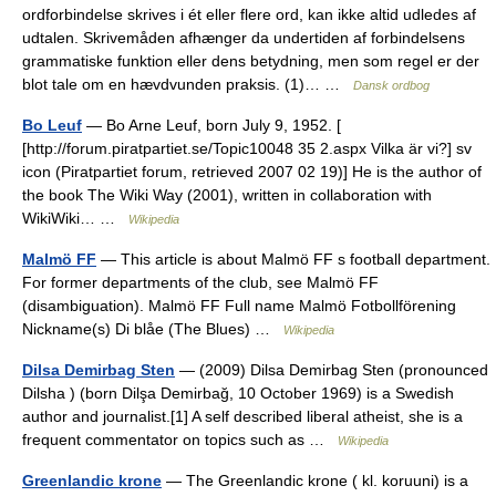
ordforbindelse skrives i ét eller flere ord, kan ikke altid udledes af
udtalen. Skrivemåden afhænger da undertiden af forbindelsens
grammatiske funktion eller dens betydning, men som regel er der
blot tale om en hævdvunden praksis. (1)… …
Dansk ordbog
Bo Leuf
— Bo Arne Leuf, born July 9, 1952. [
[http://forum.piratpartiet.se/Topic10048 35 2.aspx Vilka är vi?] sv
icon (Piratpartiet forum, retrieved 2007 02 19)] He is the author of
the book The Wiki Way (2001), written in collaboration with
WikiWiki… …
Wikipedia
Malmö FF
— This article is about Malmö FF s football department.
For former departments of the club, see Malmö FF
(disambiguation). Malmö FF Full name Malmö Fotbollförening
Nickname(s) Di blåe (The Blues) …
Wikipedia
Dilsa Demirbag Sten
— (2009) Dilsa Demirbag Sten (pronounced
Dilsha ) (born Dilşa Demirbağ, 10 October 1969) is a Swedish
author and journalist.[1] A self described liberal atheist, she is a
frequent commentator on topics such as …
Wikipedia
Greenlandic krone
— The Greenlandic krone ( kl. koruuni) is a