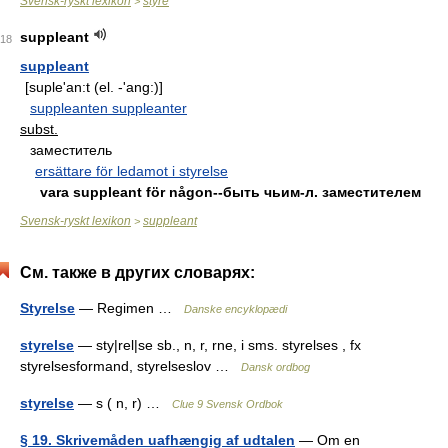
Svensk-ryskt lexikon
styre
>
suppleant
18
suppleant
[suple'an:t (el. -'ang:)]
suppleanten suppleanter
subst.
заместитель
ersättare för ledamot i styrelse
vara suppleant för någon--быть чьим-л. заместителем
Svensk-ryskt lexikon
suppleant
>
См. также в других словарях:
Styrelse
— Regimen …
Danske encyklopædi
styrelse
— sty|rel|se sb., n, r, rne, i sms. styrelses , fx
styrelsesformand, styrelseslov …
Dansk ordbog
styrelse
— s ( n, r) …
Clue 9 Svensk Ordbok
§ 19. Skrivemåden uafhængig af udtalen
— Om en