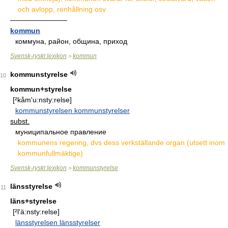
och avlopp, renhållning osv
————————
kommun
коммуна, район, община, приход
Svensk-ryskt lexikon
kommun
>
kommunstyrelse
10
kommun+styrelse
[²kåm'u:nsty:relse]
kommunstyrelsen kommunstyrelser
subst.
муниципальное правление
kommunens regering, dvs dess verkställande organ (utsett inom
kommunfullmäktige)
Svensk-ryskt lexikon
kommunstyrelse
>
länsstyrelse
11
läns+styrelse
[²l'ä:nsty:relse]
länsstyrelsen länsstyrelser