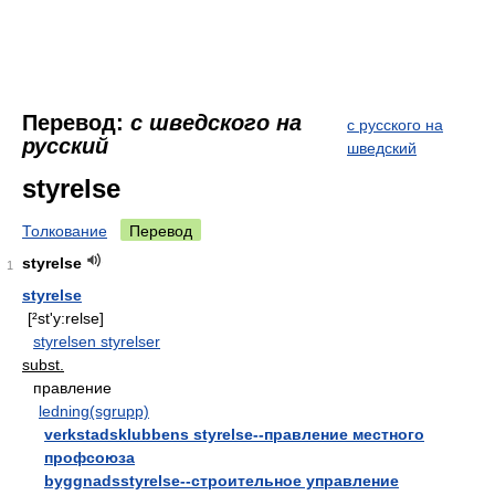
Перевод:
с шведского на
с русского на
русский
шведский
styrelse
Толкование
Перевод
styrelse
1
styrelse
[²st'y:relse]
styrelsen styrelser
subst.
правление
ledning(sgrupp)
verkstadsklubbens styrelse--правление местного
профсоюза
byggnadsstyrelse--строительное управление