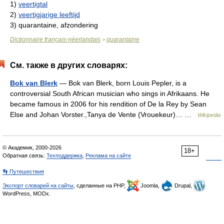
1)
veertigtal
2)
veertigjarige leeftijd
3)
quarantaine, afzondering
Dictionnaire français-néerlandais
quarantaine
>
См. также в других словарях:
Bok van Blerk
— Bok van Blerk, born Louis Pepler, is a
controversial South African musician who sings in Afrikaans. He
became famous in 2006 for his rendition of De la Rey by Sean
Else and Johan Vorster.,Tanya de Vente (Vrouekeur)… …
Wikipedia
© Академик, 2000-2026
18+
Обратная связь:
Техподдержка
,
Реклама на сайте
👣 Путешествия
Экспорт словарей на сайты
, сделанные на PHP,
Joomla,
Drupal,
WordPress, MODx.