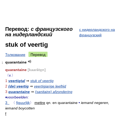
Перевод:
с французского
с нидерландского на
на нидерландский
французский
stuk of veertig
Толкование
Перевод
quarantaine
1
quarantaine
[kaarãt
e
n]
〈v.〉
1
veertigtal
⇒
stuk of veertig
2
(de) veertig
⇒
veertigjarige leeftijd
3
quarantaine
⇒
(sanitaire) afzondering
♦
voorbeelden:
3
〈
figuurlijk
〉
mettre
qn. en quarantaine
•
iemand negeren,
iemand boycotten
f