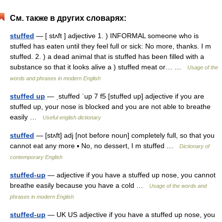
См. также в других словарях:
stuffed
— [ stʌft ] adjective 1. ) INFORMAL someone who is
stuffed has eaten until they feel full or sick: No more, thanks. I m
stuffed. 2. ) a dead animal that is stuffed has been filled with a
substance so that it looks alive a ) stuffed meat or… …
Usage of the
words and phrases in modern English
stuffed up
— ˌstuffed ˈup 7 f5 [stuffed up] adjective if you are
stuffed up, your nose is blocked and you are not able to breathe
easily …
Useful english dictionary
stuffed
— [stʌft] adj [not before noun] completely full, so that you
cannot eat any more ▪ No, no dessert, I m stuffed …
Dictionary of
contemporary English
stuffed-up
— adjective if you have a stuffed up nose, you cannot
breathe easily because you have a cold …
Usage of the words and
phrases in modern English
stuffed-up
— UK US adjective if you have a stuffed up nose, you