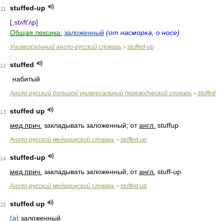
stuffed-up
11
[ˌstʌft'ʌp]
Общая лексика:
заложенный
(от насморка, о носе)
Универсальный англо-русский словарь
stuffed-up
>
stuffed
12
набитый
Англо-русский большой универсальный переводческий словарь
stuffed
>
stuffed up
13
мед.
прич.
закладывать заложенный; от
англ.
stuffup
Англо-русский медицинский словарь
stuffed up
>
stuffed-up
14
мед.
прич.
закладывать заложенный; от
англ.
stuff-up
Англо-русский медицинский словарь
stuffed-up
>
stuffed up
15
(a)
заложенный