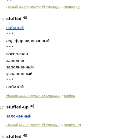
Новый англо-русский словарь
stuffed up
>
stuffed
16
набитый
* * *
adj.
фаршированный
* * *
восполнен
заполнен
заполненный
уснащенный
* * *
набитый
Новый англо-русский словарь
stuffed
>
stuffed-up
17
заложенный
Новый англо-русский словарь
stuffed-up
>
stuffed
18