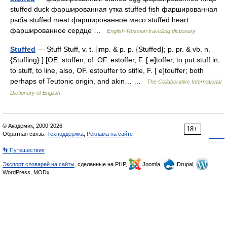
stuffed duck фаршированная утка stuffed fish фаршированная
рыба stuffed meat фаршированное мясо stuffed heart
фаршированное сердце …
English-Russian travelling dictionary
Stuffed
— Stuff Stuff, v. t. [imp. & p. p. {Stuffed}; p. pr. & vb. n.
{Stuffing}.] [OE. stoffen; cf. OF. estoffer, F. [ e]toffer, to put stuff in,
to stuff, to line, also, OF. estouffer to stifle, F. [ e]touffer; both
perhaps of Teutonic origin, and akin… …
The Collaborative International
Dictionary of English
© Академик, 2000-2026
18+
Обратная связь:
Техподдержка
,
Реклама на сайте
👣 Путешествия
Экспорт словарей на сайты
, сделанные на PHP,
Joomla,
Drupal,
WordPress, MODx.