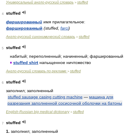
Универсальный англо-русский словарь
stuffed
>
stuffed
4
фаршированный
имя прилагательное:
фаршированный
(stuffed,
farci
)
Англо-русский синонимический словарь
stuffed
>
stuffed
5
набитый; переполненный; начиненный; фаршированный
♦
stuffed shirt
напыщенное ничтожество
Англо-русский словарь по рекламе
stuffed
>
stuffed
6
заполнил; заполненный
stuffed sausage casing cutting machine
—
машина для
разрезания заполненной сосисочной оболочки на батоны
English-Russian big medical dictionary
stuffed
>
stuffed
7
1.
заполнил; заполненный