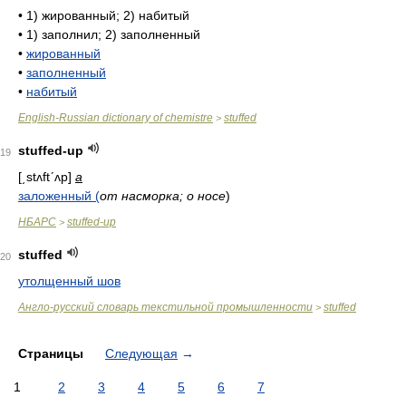
•
1) жированный; 2) набитый
•
1) заполнил; 2) заполненный
•
жированный
•
заполненный
•
набитый
English-Russian dictionary of chemistre
stuffed
>
stuffed-up
19
[͵stʌftʹʌp]
a
заложенный (
от насморка; о носе
)
НБАРС
stuffed-up
>
stuffed
20
утолщенный шов
Англо-русский словарь текстильной промышленности
stuffed
>
Страницы
Следующая
→
1
2
3
4
5
6
7