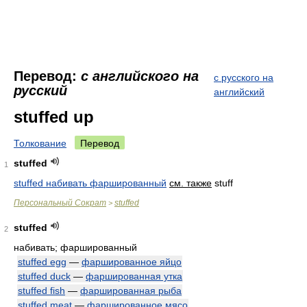
Перевод:
с английского на
с русского на
русский
английский
stuffed up
Толкование
Перевод
stuffed
1
stuffed набивать фаршированный
см. также
stuff
Персональный Сократ
stuffed
>
stuffed
2
набивать; фаршированный
stuffed egg
—
фаршированное яйцо
stuffed duck
—
фаршированная утка
stuffed fish
—
фаршированная рыба
stuffed meat
—
фаршированное мясо