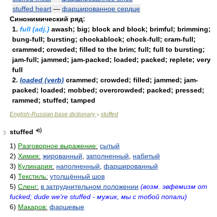
stuffed heart
—
фаршированное сердце
Синонимический ряд:
1.
full (adj.)
awash; big; block and block; brimful; brimming;
bung-full; bursting; chockablock; chock-full; cram-full;
crammed; crowded; filled to the brim; full; full to bursting;
jam-full; jammed; jam-packed; loaded; packed; replete; very
full
2.
loaded (verb)
crammed; crowded; filled; jammed; jam-
packed; loaded; mobbed; overcrowded; packed; pressed;
rammed; stuffed; tamped
English-Russian base dictionary
stuffed
>
stuffed
3
1)
Разговорное выражение:
сытый
2)
Химия:
жированный
,
заполненный
,
набитый
3)
Кулинария:
наполненный
,
фаршированный
4)
Текстиль:
утолщённый шов
5)
Сленг:
в затруднительном положении
(возм. эвфемизм от
fucked; dude we're stuffed - мужик, мы с тобой попали)
6)
Макаров:
фаршевые