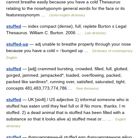
cannot breathe easily because you have a cold Thesaurus:
relating to the nosehyponym general words for the face or its
featuressynonym …
Useful english dictionary
stuffed
— index compact (dense), full, replete Burton s Legal
Thesaurus. William C. Burton. 2006 …
Law dictionary
stuffed-up
— adj unable to breathe properly through your nose
because you have a cold = ↑bunged up …
Dictionary of contemporary
English
stuffed
— [adj] crammed bursting, crowded, filled, full, glutted,
gorged, jammed, jampacked*, loaded, overflowing, packed,
packed like sardines*, running over, satisfied, saturated, tight;
concepts 481,483,773,774,786 …
New thesaurus
stuffed
— UK [stʌft] / US adjective 1) informal someone who is
stuffed has eaten until they feel full or ill No more, thanks. I m
stuffed. 2) a dead animal that is stuffed has been filled with a
substance so that it looks alive a) stuffed meat or… …
English
dictionary
stuffed
— фаршированный stuffed egg фаршированное яйцо