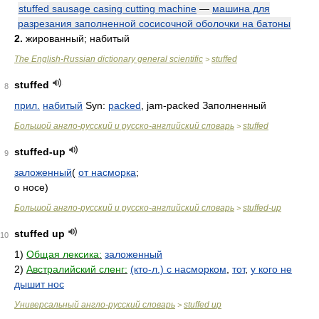
stuffed sausage casing cutting machine
—
машина для
разрезания заполненной сосисочной оболочки на батоны
2.
жированный; набитый
The English-Russian dictionary general scientific
stuffed
>
stuffed
8
прил.
набитый
Syn:
packed
, jam-packed Заполненный
Большой англо-русский и русско-английский словарь
stuffed
>
stuffed-up
9
заложенный
(
от насморка
;
о носе)
Большой англо-русский и русско-английский словарь
stuffed-up
>
stuffed up
10
1)
Общая лексика:
заложенный
2)
Австралийский сленг:
(кто-л.) с насморком
,
тот
,
у кого не
дышит нос
Универсальный англо-русский словарь
stuffed up
>