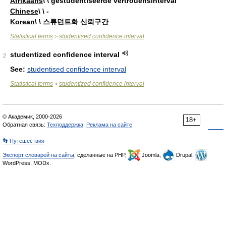
Afrikaans
\ \ gestudentiseerde vertrouensinterval
Chinese
\ \ -
Korean
\ \ 스튜던트화 신뢰구간
Statistical terms
studentised confidence interval
>
studentized confidence interval
2
See:
studentised confidence interval
Statistical terms
studentized confidence interval
>
© Академик, 2000-2026
18+
Обратная связь:
Техподдержка
,
Реклама на сайте
👣 Путешествия
Экспорт словарей на сайты
, сделанные на PHP,
Joomla,
Drupal,
WordPress, MODx.