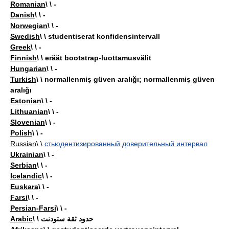
Romanian
\ \ -
Danish
\ \ -
Norwegian
\ \ -
Swedish
\ \ studentiserat konfidensintervall
Greek
\ \ -
Finnish
\ \ eräät bootstrap-luottamusvälit
Hungarian
\ \ -
Turkish
\ \ normallenmiş güven aralığı; normallenmiş güven
aralığı
Estonian
\ \ -
Lithuanian
\ \ -
Slovenian
\ \ -
Polish
\ \ -
Russian
\ \
стьюдентизированный доверительный интервал
Ukrainian
\ \ -
Serbian
\ \ -
Icelandic
\ \ -
Euskara
\ \ -
Farsi
\ \ -
Persian-Farsi
\ \ -
Arabic
\ \ حدود ثقة ستودنت