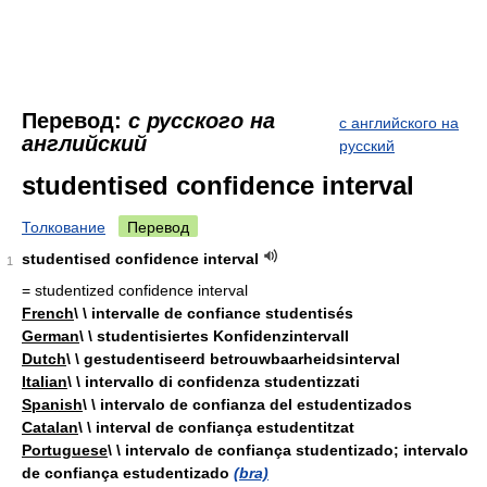
Перевод:
с русского на
с английского на
английский
русский
studentised confidence interval
Толкование
Перевод
studentised confidence interval
1
= studentized confidence interval
French
\ \ intervalle de confiance studentisés
German
\ \ studentisiertes Konfidenzintervall
Dutch
\ \ gestudentiseerd betrouwbaarheidsinterval
Italian
\ \ intervallo di confidenza studentizzati
Spanish
\ \ intervalo de confianza del estudentizados
Catalan
\ \ interval de confiança estudentitzat
Portuguese
\ \ intervalo de confiança studentizado; intervalo
de confiança estudentizado
(bra)