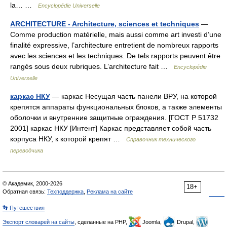
la… …
Encyclopédie Universelle
ARCHITECTURE - Architecture, sciences et techniques
—
Comme production matérielle, mais aussi comme art investi d’une
finalité expressive, l’architecture entretient de nombreux rapports
avec les sciences et les techniques. De tels rapports peuvent être
rangés sous deux rubriques. L’architecture fait …
Encyclopédie
Universelle
каркас НКУ
— каркас Несущая часть панели ВРУ, на которой
крепятся аппараты функциональных блоков, а также элементы
оболочки и внутренние защитные ограждения. [ГОСТ Р 51732
2001] каркас НКУ [Интент] Каркас представляет собой часть
корпуса НКУ, к которой крепят …
Справочник технического
переводчика
© Академик, 2000-2026
18+
Обратная связь:
Техподдержка
,
Реклама на сайте
👣 Путешествия
Экспорт словарей на сайты
, сделанные на PHP,
Joomla,
Drupal,