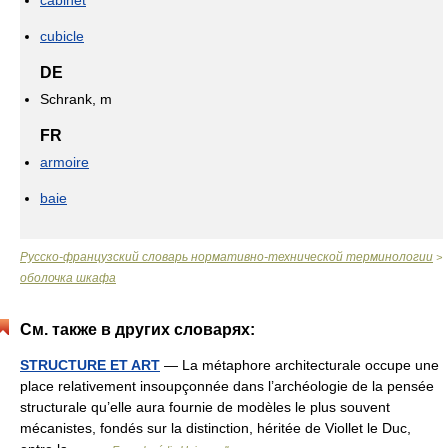
cabinet
cubicle
DE
Schrank, m
FR
armoire
baie
Русско-французский словарь нормативно-технической терминологии
>
оболочка шкафа
См. также в других словарях:
STRUCTURE ET ART
— La métaphore architecturale occupe une
place relativement insoupçonnée dans l’archéologie de la pensée
structurale qu’elle aura fournie de modèles le plus souvent
mécanistes, fondés sur la distinction, héritée de Viollet le Duc,