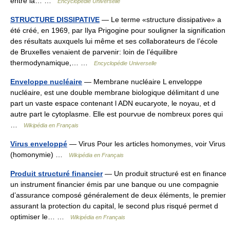
entre la… …
Encyclopédie Universelle
STRUCTURE DISSIPATIVE
— Le terme «structure dissipative» a
été créé, en 1969, par Ilya Prigogine pour souligner la signification
des résultats auxquels lui même et ses collaborateurs de l’école
de Bruxelles venaient de parvenir: loin de l’équilibre
thermodynamique,… …
Encyclopédie Universelle
Enveloppe nucléaire
— Membrane nucléaire L enveloppe
nucléaire, est une double membrane biologique délimitant d une
part un vaste espace contenant l ADN eucaryote, le noyau, et d
autre part le cytoplasme. Elle est pourvue de nombreux pores qui
…
Wikipédia en Français
Virus enveloppé
— Virus Pour les articles homonymes, voir Virus
(homonymie) …
Wikipédia en Français
Produit structuré financier
— Un produit structuré est en finance
un instrument financier émis par une banque ou une compagnie
d’assurance composé généralement de deux éléments, le premier
assurant la protection du capital, le second plus risqué permet d
optimiser le… …
Wikipédia en Français