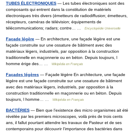
TUBES ÉLECTRONIQUES
— Les tubes électroniques sont des
composants qui entrent dans la constitution de matériels
électroniques très divers (émetteurs de radiodiffusion; émetteurs,
récepteurs, caméras de télévision; équipements de
télécommunications; radars; contre… …
Encyclopédie Universelle
Façade légère
— En architecture, une façade légère est une
façade construite sur une ossature de bâtiment avec des
matériaux légers, industriels, par opposition à la construction
traditionnelle en maçonnerie ou en béton. Depuis toujours, l
homme érige des… …
Wikipédia en Français
Façades légères
— Façade légère En architecture, une façade
légère est une façade construite sur une ossature de bâtiment
avec des matériaux légers, industriels, par opposition à la
construction traditionnelle en maçonnerie ou en béton. Depuis
toujours, l homme… …
Wikipédia en Français
BACTÉRIES
— Bien que l’existence des micro organismes ait été
révélée par les premiers microscopes, voilà près de trois cents
ans, il fallut pourtant attendre les travaux de Pasteur et de ses
contemporains pour découvrir l’importance des bactéries dans