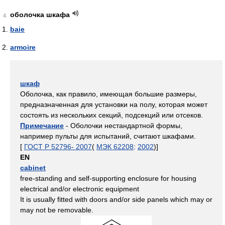
оболочка шкафа
4
baie
armoire
шкаф
Оболочка, как правило, имеющая большие размеры,
предназначенная для установки на полу, которая может
состоять из нескольких секций, подсекций или отсеков.
Примечание
- Оболочки нестандартной формы,
например пульты для испытаний, считают шкафами.
[
ГОСТ Р 52796- 2007
(
МЭК 62208
:
2002
)]
EN
cabinet
free-standing and self-supporting enclosure for housing
electrical and/or electronic equipment
It is usually fitted with doors and/or side panels which may or
may not be removable.