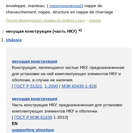
enveloppe, manteau,
(
тектонический
)
nappe de
chevauchement, nappe, structure en nappe de charriage
Русско-французский словарь по нефти и газу
покров
>
несущая конструкция (часть НКУ)
3
châssis
несущая конструкция
Конструкция, являющаяся частью НКУ, предназначенная
для установки на ней комплектующих элементов НКУ и
оболочки, в случае ее наличия.
[
ГОСТ Р 51321
.
1-2000
(
МЭК 60439-1-92
)]
несущая конструкция
Часть конструкции НКУ, предназначенная для установки
комплектующих элементов НКУ и оболочки.
[
ГОСТ Р МЭК 61439
.1-2013]
EN
supporting structure