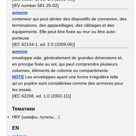
[IEV number 581-25-02]
armoire
conteneur qui peut abriter des dispositifs de connexion, des
terminaisons, des appareillages, des câblages et des
équipements. Elle peut être fixée au mur ou être auto-
porteuse
[IEC 62134-1, ed. 2.0 (2009-06)]
armoire
enveloppe vide, généralement de grandes dimensions et,
en principe fixée au sol, qui peut comprendre plusieurs
colonnes, éléments de colonne ou compartiments
NOTE
Les enveloppes ayant une forme irrégulière telle
qu'un pupitre sont considérées comme des armoires pour
les essais.
[IEC 62208, ed. 1.0 (2002-11)]
Тематики
НКУ (шкафы, пульты,...)
EN