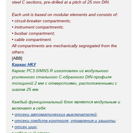
steel C sections, pre-drilled at a pitch of 25 mm DIN.
Each unit is based on modular elements and consists of:
• circuit-breaker compartments;
• instrument compartments;
• busbar compartment;
• cable compartment.
All compartments are mechanically segregated from the
others.
[ABB]
Каркас НКУ
Каркас PC3.0/MNS R изготовлен из модульного
усиленного стального С-образного DIN-профиля
толщиной 2 мм с отверстиями, расположенными с
шагом 25 мм.
Каждый функциональный блок является модульным и
включает в себя:
•
отсеки автоматических выключателей
;
•
отсеки средств контроля, управления и защиты
;
•
отсек шин
;