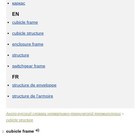
каркас
EN
cubicle frame
cubicle structure
enclosure frame
structure
switchgear frame
FR
structure de enveloppe
structure de l'armoire
Англо-русский словарь нормативно-технической терминологии
>
cubicle structure
cubicle frame
3