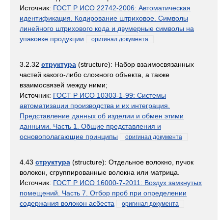
Источник:
ГОСТ Р ИСО 22742-2006: Автоматическая
идентификация. Кодирование штриховое. Символы
линейного штрихового кода и двумерные символы на
упаковке продукции
оригинал документа
3.2.32
структура
(structure): Набор взаимосвязанных
частей какого-либо сложного объекта, а также
взаимосвязей между ними;
Источник:
ГОСТ Р ИСО 10303-1-99: Системы
автоматизации производства и их интеграция.
Представление данных об изделии и обмен этими
данными. Часть 1. Общие представления и
основополагающие принципы
оригинал документа
4.43
структура
(structure): Отдельное волокно, пучок
волокон, сгруппированные волокна или матрица.
Источник:
ГОСТ Р ИСО 16000-7-2011: Воздух замкнутых
помещений. Часть 7. Отбор проб при определении
содержания волокон асбеста
оригинал документа