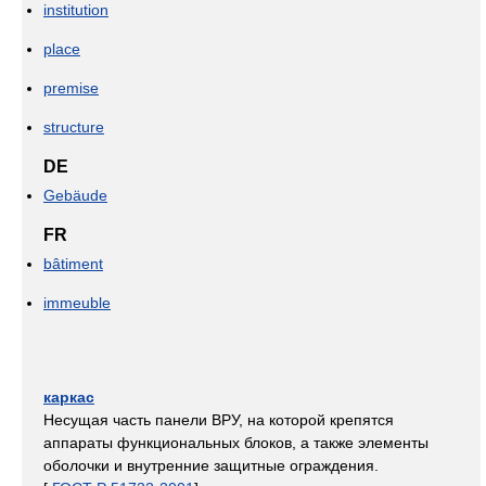
institution
place
premise
structure
DE
Gebäude
FR
bâtiment
immeuble
каркас
Несущая часть панели ВРУ, на которой крепятся
аппараты функциональных блоков, а также элементы
оболочки и внутренние защитные ограждения.