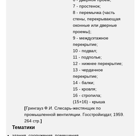
7 - простенок;
8 - перемычка (часть
стены, перекрывающая
оконные или дверные
проемы);
9 - междуэтажное
перекрытие;
10 - подвал;
11 - подполье;
12 - нижнее перекрытие;
13 - чердачное
перекрытие;
14 - балки;
15 - кровля;
16 - стропила;
(15+16) - крыша
[
Грингауз Ф.И. Слесарь-жестянщик по
промышленной вентиляции. Госстройиздат, 1959.
264 стр.
]
Тематики
здания, сооружения, помещения