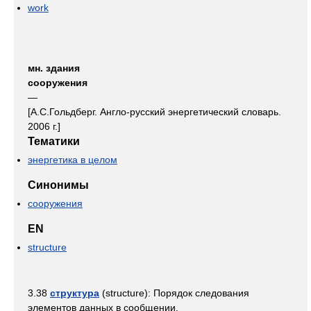
work
мн. здания
сооружения
—
[А.С.Гольдберг. Англо-русский энергетический словарь.
2006 г.]
Тематики
энергетика в целом
Синонимы
сооружения
EN
structure
3.38
структура
(structure): Порядок следования
элементов данных в сообщении.