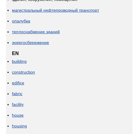
магистральный нефтепроводный транспорт
опалубка
теплоснабжение зданий
энергосбережение
EN
building
construction
edifice
fabric
facility
house
housing