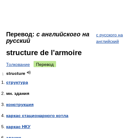
Перевод:
с английского на
с русского на
русский
английский
structure de l'armoire
Толкование
Перевод
structure
1
структура
мн. здания
конструкция
каркас стационарного котла
каркас НКУ
здание