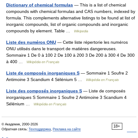
Dictionary of chemical formulas
— This is a list of chemical
compounds with chemical formulas and CAS numbers, indexed by
formula. This complements alternative listings to be found at list of
inorganic compounds, list of organic compounds and inorganic
compounds by element. Table …
Wikipedia
Liste des numéros ONU
— Cette liste répertorie les numéros
ONU utilisés dans le transport de matières dangereuses.
Sommaire 1 De 0 à 100 2 De 100 à 200 3 De 200 à 300 4 De 300
à 400 …
Wikipédia en Français
Liste de composés inorganiques S
— Sommaire 1 Soufre 2
Antimoine 3 Scandium 4 Sélénium 5 …
Wikipédia en Français
Liste des composés inorganiques S
— Liste de composés
inorganiques S Sommaire 1 Soufre 2 Antimoine 3 Scandium 4
Sélénium …
Wikipédia en Français
© Академик, 2000-2026
18+
Обратная связь:
Техподдержка
,
Реклама на сайте