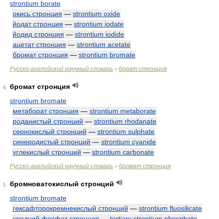
strontium borate
окись стронция
—
strontium oxide
йодат стронция
—
strontium iodate
йодид стронция
—
strontium iodide
ацетат стронция
—
strontium acetate
бромат стронция
—
strontium bromate
Русско-английский научный словарь
борат стронция
>
бромат стронция
4
strontium bromate
метаборат стронция
—
strontium metaborate
роданистый стронций
—
strontium rhodanate
сернокислый стронций
—
strontium sulphate
синеродистый стронций
—
strontium cyanide
углекислый стронций
—
strontium carbonate
Русско-английский научный словарь
бромат стронция
>
бромноватокислый стронций
5
strontium bromate
гексафторокремнекислый стронций
—
strontium fluosilicate
средний фосфат стронция
—
tertiary strontium phosphate