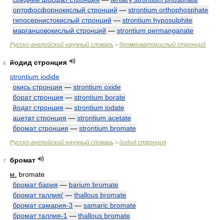
ортофосфорнокислый стронций
—
strontium orthophosphate
гипосернистокислый стронций
—
strontium hyposulphite
марганцовокислый стронций
—
strontium permanganate
Русско-английский научный словарь
бромноватокислый стронций
>
йодид стронция
6
strontium iodide
окись стронция
—
strontium oxide
борат стронция
—
strontium borate
йодат стронция
—
strontium iodate
ацетат стронция
—
strontium acetate
бромат стронция
—
strontium bromate
Русско-английский научный словарь
йодид стронция
>
бромат
7
м.
bromate
бромат бария
—
barium bromate
бромат таллия(
—
thallous bromate
бромат самария-3
—
samaric bromate
бромат таллия-1
—
thallous bromate