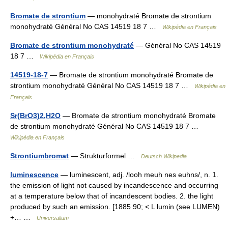
Bromate de strontium
— monohydraté Bromate de strontium
monohydraté Général No CAS 14519 18 7 …
Wikipédia en Français
Bromate de strontium monohydraté
— Général No CAS 14519
18 7 …
Wikipédia en Français
14519-18-7
— Bromate de strontium monohydraté Bromate de
strontium monohydraté Général No CAS 14519 18 7 …
Wikipédia en
Français
Sr(BrO3)2,H2O
— Bromate de strontium monohydraté Bromate
de strontium monohydraté Général No CAS 14519 18 7 …
Wikipédia en Français
Strontiumbromat
— Strukturformel …
Deutsch Wikipedia
luminescence
— luminescent, adj. /looh meuh nes euhns/, n. 1.
the emission of light not caused by incandescence and occurring
at a temperature below that of incandescent bodies. 2. the light
produced by such an emission. [1885 90; < L lumin (see LUMEN)
+… …
Universalium