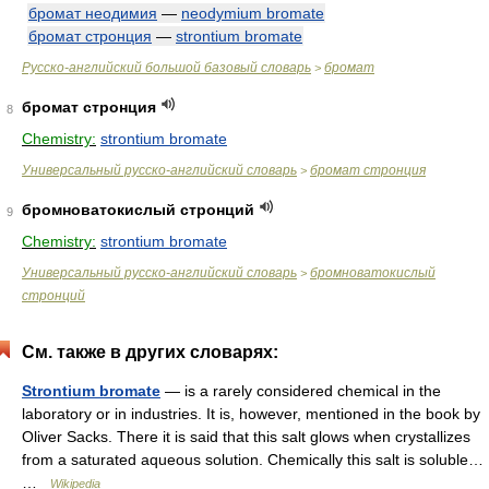
бромат неодимия
—
neodymium bromate
бромат стронция
—
strontium bromate
Русско-английский большой базовый словарь
бромат
>
бромат стронция
8
Chemistry:
strontium bromate
Универсальный русско-английский словарь
бромат стронция
>
бромноватокислый стронций
9
Chemistry:
strontium bromate
Универсальный русско-английский словарь
бромноватокислый
>
стронций
См. также в других словарях:
Strontium bromate
— is a rarely considered chemical in the
laboratory or in industries. It is, however, mentioned in the book by
Oliver Sacks. There it is said that this salt glows when crystallizes
from a saturated aqueous solution. Chemically this salt is soluble…
…
Wikipedia