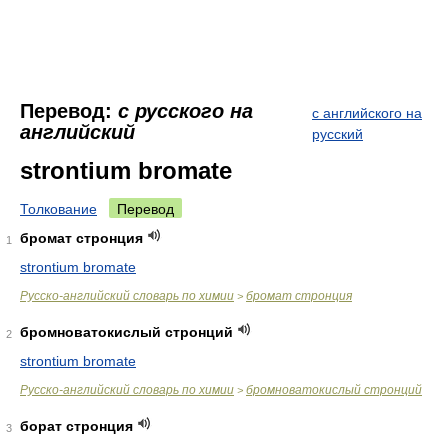
Перевод:
с русского на
с английского на
английский
русский
strontium bromate
Толкование
Перевод
бромат стронция
1
strontium bromate
Русско-английский словарь по химии
бромат стронция
>
бромноватокислый стронций
2
strontium bromate
Русско-английский словарь по химии
бромноватокислый стронций
>
борат стронция
3