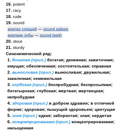
16.
potent
17.
racy
18.
rude
19.
sound
крепко спящий
—
sound asleep
крепкие зубы
—
sound teeth
20.
stout
21.
sturdy
Синонимический ряд:
1.
богатая (прил.)
богатая; денежная; зажиточная;
имущая; обеспеченная; состоятельная; справная
2.
выносливая (прил.)
выносливая; двужильная;
закаленная; семижильная
3.
глубокая (прил.)
беспробудная; беспросыпная;
богатырская; глубокая; мертвая; мертвецкая;
непробудная
4.
здоровая (прил.)
в добром здравии; в отличной
форме; здоровая; пышущий здоровьем; цветущая
5.
злая (прил.)
едкая; забористая; злая; сердитая
6.
концентрированная (прил.)
концентрированная;
насыщенная