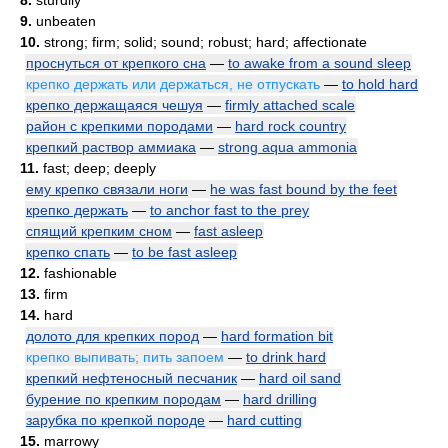
8.
sturdily
9.
unbeaten
10.
strong; firm; solid; sound; robust; hard; affectionate
проснуться от крепкого сна
—
to awake from a sound sleep
крепко держать или держаться, не отпускать
—
to hold hard
крепко держащаяся чешуя
—
firmly attached scale
район с крепкими породами
—
hard rock country
крепкий раствор аммиака
—
strong aqua ammonia
11.
fast; deep; deeply
ему крепко связали ноги
—
he was fast bound by the feet
крепко держать
—
to anchor fast to the prey
спящий крепким сном
—
fast asleep
крепко спать
—
to be fast asleep
12.
fashionable
13.
firm
14.
hard
долото для крепких пород
—
hard formation bit
крепко выпивать; пить запоем
—
to drink hard
крепкий нефтеносный песчаник
—
hard oil sand
бурение по крепким породам
—
hard drilling
зарубка по крепкой породе
—
hard cutting
15.
marrowy