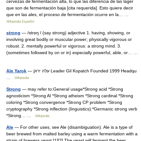
cervezas de fermentación alta, lo que las diferencia de las lager
que son de fermentación baja [cita requerida]. Esto quiere decir
que en las ales, el proceso de fermentación ocurre en la… …
Wikipedia Español
strong
— /strɒŋ / (say strong) adjective 1. having, showing, or
involving great bodily or muscular power; physically vigorous or
robust. 2. mentally powerful or vigorous: a strong mind. 3.
(sometimes followed by on or in) especially powerful, able, or… …
Ale Yarok
— עלה ירוק Leader Gil Kopatch Founded 1999 Headqu
…
Wikipedia
Strong
— may refer to:General usage*Strong acid *Strong
agnosticism *Strong AI *Strong atheism *Strong cardinal *Strong
coloring *Strong convergence *Strong CP problem *Strong
cryptography *Strong inflection (linguistics):*Germanic strong verb
*Strong… …
Wikipedia
Ale
— For other uses, see Ale (disambiguation). Ale is a type of
beer brewed from malted barley using a warm fermentation with a
strain of brewers yeast.[1][2] The yeast will ferment the beer