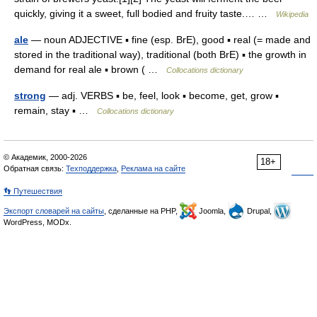
quickly, giving it a sweet, full bodied and fruity taste.… …
Wikipedia
ale
— noun ADJECTIVE ▪ fine (esp. BrE), good ▪ real (= made and
stored in the traditional way), traditional (both BrE) ▪ the growth in
demand for real ale ▪ brown ( …
Collocations dictionary
strong
— adj. VERBS ▪ be, feel, look ▪ become, get, grow ▪
remain, stay ▪ …
Collocations dictionary
© Академик, 2000-2026
18+
Обратная связь:
Техподдержка
,
Реклама на сайте
👣 Путешествия
Экспорт словарей на сайты
, сделанные на PHP,
Joomla,
Drupal,
WordPress, MODx.