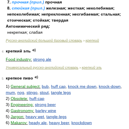
7.
прочная (прил.)
прочная
8.
стойкая (прил.)
железная; жесткая; неколебимая;
непоколебимая; непреклонная; несгибаемая; стальная;
стоическая; стойкая; твердая
Антонимический ряд:
некрепкая; слабая
Русско-английский большой базовый словарь
крепкий
>
крепкий эль
4
Food industry:
strong ale
Универсальный русско-английский словарь
крепкий эль
>
крепкое пиво
5
1)
General subject:
bub
,
huff cap
,
knock me down
,
knock-down
,
mum
,
nog
,
stingo
,
stout
,
tangle legs
2)
Obsolete:
huff-cap
3)
Engineering:
strong beer
4)
Gastronomy:
barley wine
5)
Jargon:
heavy wet
,
tangle-legs
6)
Makarov:
heady ale
,
heavy beer
,
knockdown