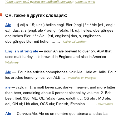
Универсальный русско-английский словарь
крепкое пиво
>
См. также в других словарях:
Ale
— 〈[ ɛıl] n. 15; unz.〉 helles engl. Bier [engl.] * * * Ale [e:l , engl.:
eɪl], das; s, s [engl. ale < aengl. (e)alu, H. u.]: helles, obergäriges
englisches Bier. * * * Ale [eɪl, englisch] das, s, englisches
obergäriges Bier mit hohem… …
Universal-Lexikon
English strong ale
— noun An ale brewed to over 5% ABV that
uses malt barley. It is brewed in England and also in America …
Wiktionary
Ale
— Pour les articles homophones, voir Alle, Hale et Halle. Pour
les articles homonymes, voir ALE …
Wikipédia en Français
ale
— /ayl/, n. 1. a malt beverage, darker, heavier, and more bitter
than beer, containing about 6 percent alcohol by volume. 2. Brit.
beer. [bef. 950; ME; OE (e)alu (gen. ealoth); c. OS alo , MD ale,
ael, ON ol; Lith alùs, OCS olu; Finnish, Estonian… …
Universalium
Ale
— Cerveza Ale. Ale es un nombre que abarca a todas las