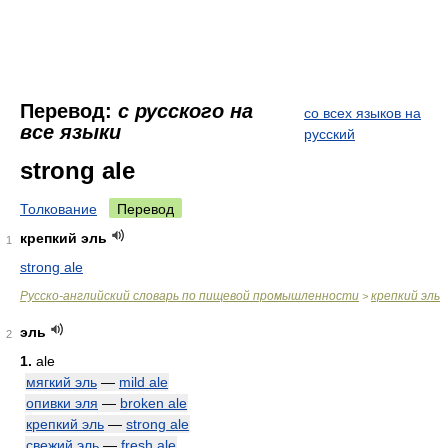
Перевод:
с русского на
со всех языков на
все языки
русский
strong ale
Толкование
Перевод
крепкий эль
1
strong ale
Русско-английский словарь по пищевой промышленности
крепкий эль
>
эль
2
1.
ale
мягкий эль
—
mild ale
опивки эля
—
broken ale
крепкий эль
—
strong ale
свежий эль
—
fresh ale