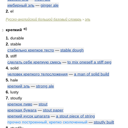
имбирный эль
—
ginger ale
2.
el
Русско-английский большой базовый словарь
эль
>
крепкий
3
1.
durable
2.
stable
стабильно крепкое тесто
—
stable dough
3.
stiff
сделать себе крепкую смесь
—
to mix oneself a stiff peg
4.
solid
человек крепкого телосложения
—
a man of solid build
5.
hale
крепкий эль
—
strong ale
6.
lusty
7.
stoutly
крепкое пиво
—
stout
крепкая бумага
—
stout paper
крепкий кусок шпагата
—
a stout piece of string
прочно построенный, крепко сколоченный
—
stoutly built