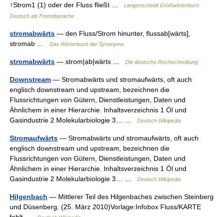
↑Strom1 (1) oder der Fluss fließt …
Langenscheidt Großwörterbuch
Deutsch als Fremdsprache
stromabwärts
— den Fluss/Strom hinunter, flussab[wärts],
stromab …
Das Wörterbuch der Synonyme
stromabwärts
— strom|ạb|wärts …
Die deutsche Rechtschreibung
Downstream
— Stromabwärts und stromaufwärts, oft auch
englisch downstream und upstream, bezeichnen die
Flussrichtungen von Gütern, Dienstleistungen, Daten und
Ähnlichem in einer Hierarchie. Inhaltsverzeichnis 1 Öl und
Gasindustrie 2 Molekularbiologie 3… …
Deutsch Wikipedia
Stromaufwärts
— Stromabwärts und stromaufwärts, oft auch
englisch downstream und upstream, bezeichnen die
Flussrichtungen von Gütern, Dienstleistungen, Daten und
Ähnlichem in einer Hierarchie. Inhaltsverzeichnis 1 Öl und
Gasindustrie 2 Molekularbiologie 3… …
Deutsch Wikipedia
Hilgenbach
— Mittlerer Teil des Hilgenbaches zwischen Steinberg
und Düsenberg. (25. März 2010)Vorlage:Infobox Fluss/KARTE