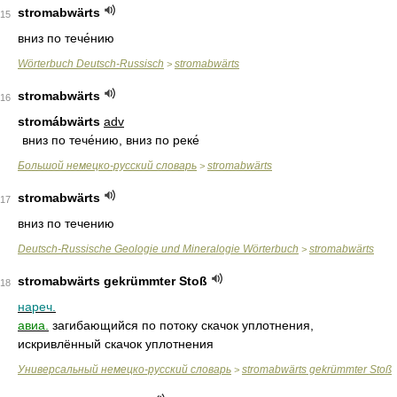
stromabwärts
15
вниз по тече́нию
Wörterbuch Deutsch-Russisch
stromabwärts
>
stromabwärts
16
stromábwärts
adv
вниз по тече́нию, вниз по реке́
Большой немецко-русский словарь
stromabwärts
>
stromabwärts
17
вниз по течению
Deutsch-Russische Geologie und Mineralogie Wörterbuch
stromabwärts
>
stromabwärts gekrümmter Stoß
18
нареч.
авиа.
загибающийся по потоку скачок уплотнения,
искривлённый скачок уплотнения
Универсальный немецко-русский словарь
stromabwärts gekrümmter Stoß
>