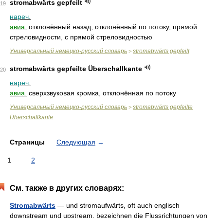
stromabwärts gepfeilt
19
нареч.
авиа.
отклонённый назад, отклонённый по потоку, прямой
стреловидности, с прямой стреловидностью
Универсальный немецко-русский словарь
stromabwärts gepfeilt
>
stromabwärts gepfeilte Überschallkante
20
нареч.
авиа.
сверхзвуковая кромка, отклонённая по потоку
Универсальный немецко-русский словарь
stromabwärts gepfeilte
>
Überschallkante
Страницы
Следующая
→
1
2
См. также в других словарях:
Stromabwärts
— und stromaufwärts, oft auch englisch
downstream und upstream, bezeichnen die Flussrichtungen von