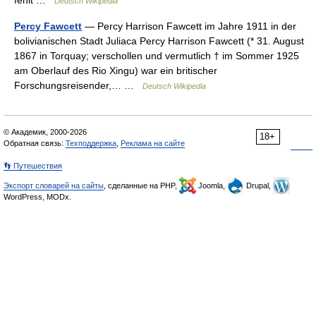
fehlt …
Deutsch Wikipedia
Percy Fawcett
— Percy Harrison Fawcett im Jahre 1911 in der
bolivianischen Stadt Juliaca Percy Harrison Fawcett (* 31. August
1867 in Torquay; verschollen und vermutlich † im Sommer 1925
am Oberlauf des Rio Xingu) war ein britischer
Forschungsreisender,… …
Deutsch Wikipedia
© Академик, 2000-2026
18+
Обратная связь:
Техподдержка
,
Реклама на сайте
👣 Путешествия
Экспорт словарей на сайты
, сделанные на PHP,
Joomla,
Drupal,
WordPress, MODx.