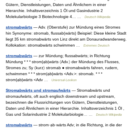
Gütern, Dienstleistungen, Daten und Ähnlichem in einer
Hierarchie. Inhaltsverzeichnis 1 Öl und Gasindustrie 2
Molekularbiologie 3 Biotechnologie 4… …
Deutsch Wikipedia
stromabwärts
— Adv. (Oberstufe) zur Mündung eines Stromes
hin Synonyme: stromab, flussab(wärts) Beispiel: Diese kleine Stadt
liegt 35 km stromabwärts von Linz direkt am Donauradwanderweg.
Kollokation: stromabwärts schwimmen …
Extremes Deutsch
stromabwärts
— zur Mündung; flussabwärts; in Richtung
Mündung * * * strom|ạb|wärts 〈Adv.〉 der Mündung des Flusses,
Stromes zu; Sy 〈kurz〉 stromab ● stromabwärts fahren, rudern,
schwimmen * * * strom|ạb|wärts <Adv.>: stromab. * * *
strom|ạb|wärts <Adv …
Universal-Lexikon
Stromabwärts und stromaufwärts
— Stromabwärts und
stromaufwärts, oft auch englisch downstream und upstream,
bezeichnen die Flussrichtungen von Gütern, Dienstleistungen,
Daten und Ähnlichem in einer Hierarchie. Inhaltsverzeichnis 1 Öl ,
Gas und Solarindustrie 2 Molekularbiologie… …
Deutsch Wikipedia
stromabwärts
— strom·ạb·wärts Adv; in die Richtung, in die der