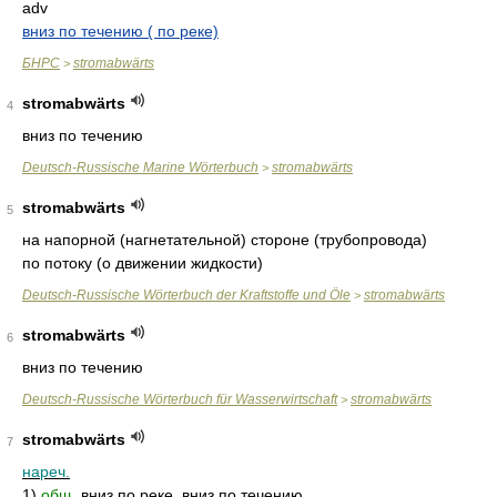
adv
вниз по течению ( по реке)
БНРС
stromabwärts
>
stromabwärts
4
вниз по течению
Deutsch-Russische Marine Wörterbuch
stromabwärts
>
stromabwärts
5
на напорной (нагнетательной) стороне (трубопровода)
по потоку (о движении жидкости)
Deutsch-Russische Wörterbuch der Kraftstoffe und Öle
stromabwärts
>
stromabwärts
6
вниз по течению
Deutsch-Russische Wörterbuch für Wasserwirtschaft
stromabwärts
>
stromabwärts
7
нареч.
1)
общ.
вниз по реке, вниз по течению