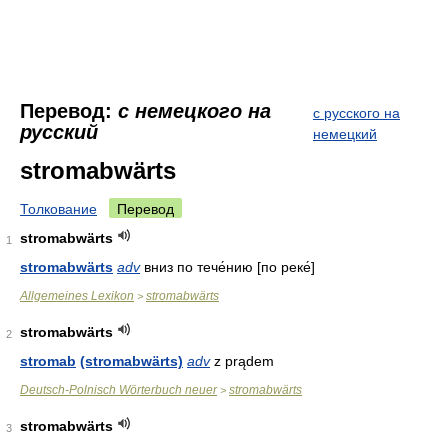
Перевод:
с немецкого на
с русского на
русский
немецкий
stromabwärts
Толкование
Перевод
stromabwärts
1
stromabwärts
adv
вниз по тече́нию [по реке́]
Allgemeines Lexikon
stromabwärts
>
stromabwärts
2
stromab
(stromabwärts)
adv
z prądem
Deutsch-Polnisch Wörterbuch neuer
stromabwärts
>
stromabwärts
3