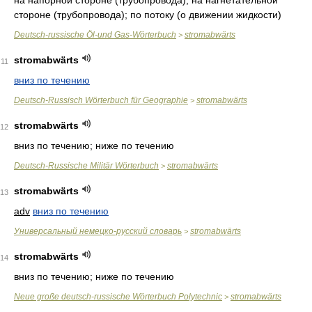
на напорной стороне (трубопровода), на нагнетательной
стороне (трубопровода); по потоку (о движении жидкости)
Deutsch-russische Öl-und Gas-Wörterbuch
stromabwärts
>
stromabwärts
11
вниз по течению
Deutsch-Russisch Wörterbuch für Geographie
stromabwärts
>
stromabwärts
12
вниз по течению; ниже по течению
Deutsch-Russische Militär Wörterbuch
stromabwärts
>
stromabwärts
13
adv
вниз по течению
Универсальный немецко-русский словарь
stromabwärts
>
stromabwärts
14
вниз по течению; ниже по течению
Neue große deutsch-russische Wörterbuch Polytechnic
stromabwärts
>