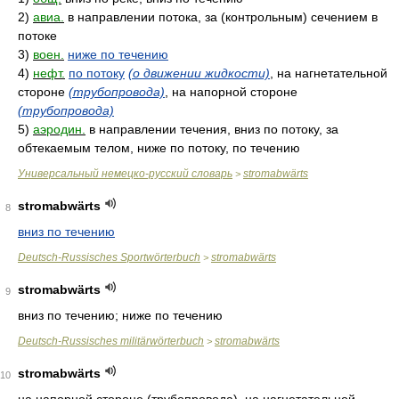
2)
авиа.
в направлении потока, за (контрольным) сечением в
потоке
3)
воен.
ниже по течению
4)
нефт.
по потоку
(о движении жидкости)
, на нагнетательной
стороне
(трубопровода)
, на напорной стороне
(трубопровода)
5)
аэродин.
в направлении течения, вниз по потоку, за
обтекаемым телом, ниже по потоку, по течению
Универсальный немецко-русский словарь
stromabwärts
>
stromabwärts
8
вниз по течению
Deutsch-Russisches Sportwörterbuch
stromabwärts
>
stromabwärts
9
вниз по течению; ниже по течению
Deutsch-Russisches militärwörterbuch
stromabwärts
>
stromabwärts
10