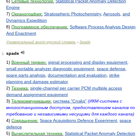
6)
Сетевые технологии:
Statistical Packet Anomaly Detection
Engine
7)
Океанография:
Stratospheric Photochemistry
,
Aerosols
,
and
Dynamics Expedition
8)
Программное обеспечение:
Software Process Analysis Design
And Enactment
Универсальный англо-русский словарь
Spade
>
spade
5
1)
Военный термин:
signal processing and display equipment
,
small portable analyzer diagnostic equipment
,
space defense
,
spare parts analysis
,
documentation and evaluation
,
strike
planning and damage estimator
2)
Техника:
single-channel per carrier PCM multiple access
demand assignment equipment
3)
Телекоммуникации:
система "Спэйд"
(ИКМ-система с
многостанционным доступом, предоставлением каналов по
требованию и независимыми несущими для каждого канала)
4)
Сокращение:
Space Acquisitions Defence Experiment
,
space
defence
5)
Вычислительная техника:
Statistical Packet Anomaly Detection