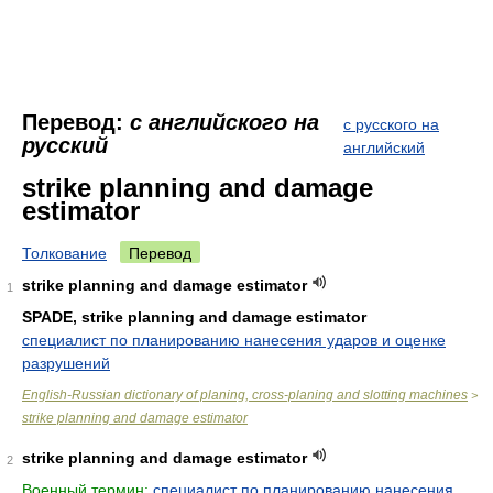
Перевод:
с английского на
с русского на
русский
английский
strike planning and damage
estimator
Толкование
Перевод
strike planning and damage estimator
1
SPADE, strike planning and damage estimator
специалист по планированию нанесения ударов и оценке
разрушений
English-Russian dictionary of planing, cross-planing and slotting machines
>
strike planning and damage estimator
strike planning and damage estimator
2
Военный термин:
специалист по планированию нанесения