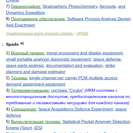
Engine
7)
Океанография:
Stratospheric Photochemistry
,
Aerosols
,
and
Dynamics Expedition
8)
Программное обеспечение:
Software Process Analysis Design
And Enactment
Универсальный англо-русский словарь
SPADE
>
Spade
4
1)
Военный термин:
signal processing and display equipment
,
small portable analyzer diagnostic equipment
,
space defense
,
spare parts analysis
,
documentation and evaluation
,
strike
planning and damage estimator
2)
Техника:
single-channel per carrier PCM multiple access
demand assignment equipment
3)
Телекоммуникации:
система "Спэйд"
(ИКМ-система с
многостанционным доступом, предоставлением каналов по
требованию и независимыми несущими для каждого канала)
4)
Сокращение:
Space Acquisitions Defence Experiment
,
space
defence
5)
Вычислительная техника:
Statistical Packet Anomaly Detection
Engine
(
Snort
,
IDS
)