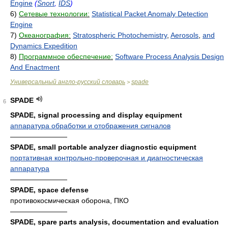
Engine
(
Snort
,
IDS
)
6)
Сетевые технологии:
Statistical Packet Anomaly Detection
Engine
7)
Океанография:
Stratospheric Photochemistry
,
Aerosols
,
and
Dynamics Expedition
8)
Программное обеспечение:
Software Process Analysis Design
And Enactment
Универсальный англо-русский словарь
spade
>
SPADE
6
SPADE, signal processing and display equipment
аппаратура обработки и отображения сигналов
————————
SPADE, small portable analyzer diagnostic equipment
портативная контрольно-проверочная и диагностическая
аппаратура
————————
SPADE, space defense
противокосмическая оборона, ПКО
————————
SPADE, spare parts analysis, documentation and evaluation