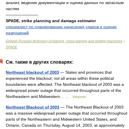
анализ, ведение документации и оценка данных по запасным
частям
————————
SPADE, strike planning and damage estimator
специалист по планированию нанесения ударов и оценке
разрушений
English-Russian dictionary of planing, cross-planing and slotting machines
>
SPADE
См. также в других словарях:
Northeast blackout of 2003
— States and provinces that
experienced the blackout; not all areas within these political
boundaries were affected. The Northeast blackout of 2003 was a
widespread power outage that occurred throughout parts of the
Northeastern and Midwestern… …
Wikipedia
Northeast Blackout of 2003
— The Northeast Blackout of 2003
was a massive widespread power outage that occurred throughout
parts of the Northeastern and Midwestern United States, and
Ontario, Canada on Thursday, August 14, 2003, at approximately