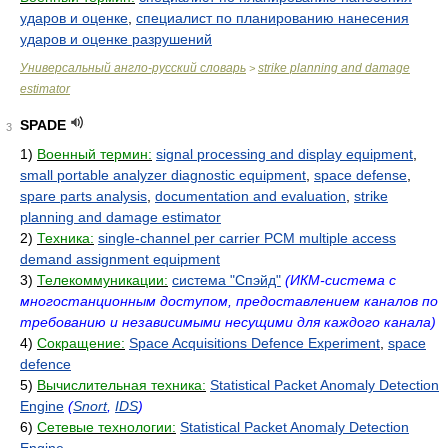
ударов и оценке
,
специалист по планированию нанесения
ударов и оценке разрушений
Универсальный англо-русский словарь
strike planning and damage
>
estimator
SPADE
3
1)
Военный термин:
signal processing and display equipment
,
small portable analyzer diagnostic equipment
,
space defense
,
spare parts analysis
,
documentation and evaluation
,
strike
planning and damage estimator
2)
Техника:
single-channel per carrier PCM multiple access
demand assignment equipment
3)
Телекоммуникации:
система "Спэйд"
(ИКМ-система с
многостанционным доступом, предоставлением каналов по
требованию и независимыми несущими для каждого канала)
4)
Сокращение:
Space Acquisitions Defence Experiment
,
space
defence
5)
Вычислительная техника:
Statistical Packet Anomaly Detection
Engine
(
Snort
,
IDS
)
6)
Сетевые технологии:
Statistical Packet Anomaly Detection