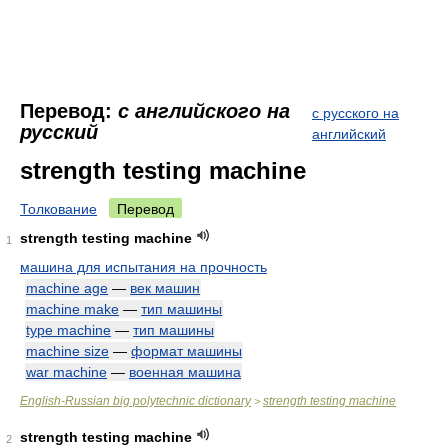
Перевод:
с английского на
с русского на
русский
английский
strength testing machine
Толкование
Перевод
strength testing machine
1
машина для испытания на прочность
machine age
—
век машин
machine make
—
тип машины
type machine
—
тип машины
machine size
—
формат машины
war machine
—
военная машина
English-Russian big polytechnic dictionary
strength testing machine
>
strength testing machine
2