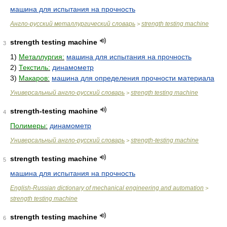
машина для испытания на прочность
Англо-русский металлургический словарь
strength testing machine
>
strength testing machine
3
1)
Металлургия:
машина для испытания на прочность
2)
Текстиль:
динамометр
3)
Макаров:
машина для определения прочности материала
Универсальный англо-русский словарь
strength testing machine
>
strength-testing machine
4
Полимеры:
динамометр
Универсальный англо-русский словарь
strength-testing machine
>
strength testing machine
5
машина для испытания на прочность
English-Russian dictionary of mechanical engineering and automation
>
strength testing machine
strength testing machine
6