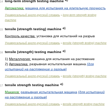
long-term strength testing machine
14
Автоматика:
машина для испытания на длительную прочность
Универсальный англо-русский словарь
long-term strength testing
>
machine
tensile (strength testing) machine
15
Контроль качества:
установка для испытаний на разрыв
Универсальный англо-русский словарь
tensile (strength testing) machine
>
tensile (strength) testing machine
16
1)
Металлургия:
машина для испытания на растяжение
2)
Автоматика:
разрывная испытательная машина
(для
испытаний на растяжение и разрыв)
Универсальный англо-русский словарь
tensile (strength) testing machine
>
tensile strength testing machine
17
Макаров:
разрывная испытательная машина
(для испытаний
на растяжение и разрыв)
Универсальный англо-русский словарь
tensile strength testing machine
>