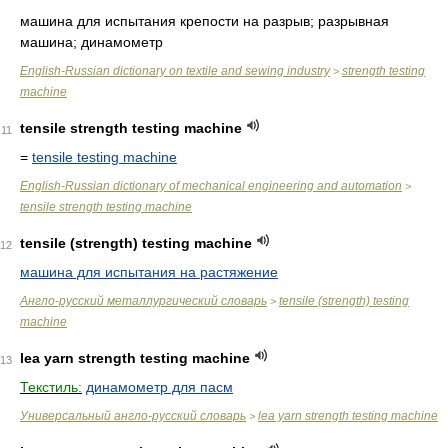
машина для испытания крепости на разрыв; разрывная
машина; динамометр
English-Russian dictionary on textile and sewing industry
strength testing
>
machine
tensile strength testing machine
11
=
tensile testing machine
English-Russian dictionary of mechanical engineering and automation
>
tensile strength testing machine
tensile (strength) testing machine
12
машина для испытания на растяжение
Англо-русский металлургический словарь
tensile (strength) testing
>
machine
lea yarn strength testing machine
13
Текстиль:
динамометр для пасм
Универсальный англо-русский словарь
lea yarn strength testing machine
>