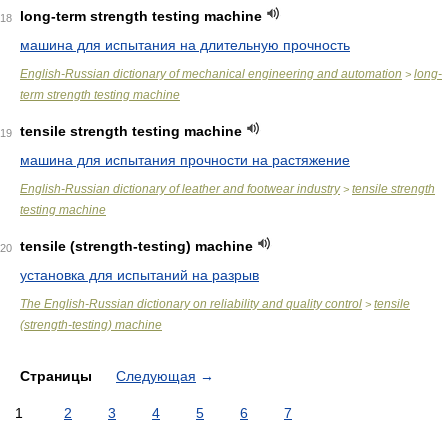
long-term strength testing machine
18
машина для испытания на длительную прочность
English-Russian dictionary of mechanical engineering and automation
long-
>
term strength testing machine
tensile strength testing machine
19
машина для испытания прочности на растяжение
English-Russian dictionary of leather and footwear industry
tensile strength
>
testing machine
tensile (strength-testing) machine
20
установка для испытаний на разрыв
The English-Russian dictionary on reliability and quality control
tensile
>
(strength-testing) machine
Страницы
Следующая
→
1
2
3
4
5
6
7