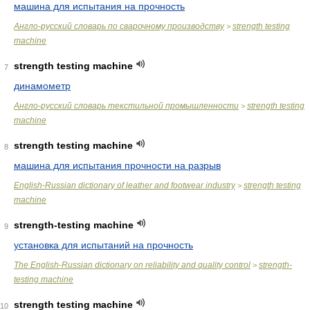
машина для испытания на прочность
Англо-русский словарь по сварочному производству
strength testing
>
machine
strength testing machine
7
динамометр
Англо-русский словарь текстильной промышленности
strength testing
>
machine
strength testing machine
8
машина для испытания прочности на разрыв
English-Russian dictionary of leather and footwear industry
strength testing
>
machine
strength-testing machine
9
установка для испытаний на прочность
The English-Russian dictionary on reliability and quality control
strength-
>
testing machine
strength testing machine
10