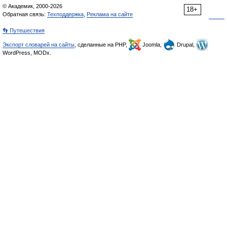
© Академик, 2000-2026
18+
Обратная связь:
Техподдержка
,
Реклама на сайте
👣 Путешествия
Экспорт словарей на сайты
, сделанные на PHP,
Joomla,
Drupal,
WordPress, MODx.