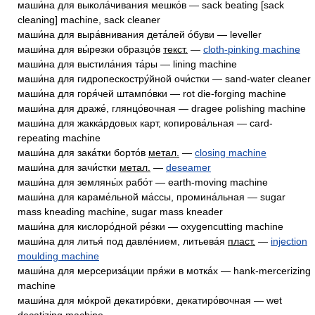
маши́на для выкола́чивания мешко́в — sack beating [sack
cleaning] machine, sack cleaner
маши́на для выра́внивания дета́лей о́буви — leveller
маши́на для вы́резки образцо́в
текст.
—
cloth-pinking machine
маши́на для выстила́ния та́ры — lining machine
маши́на для гидропескостру́йной очи́стки — sand-water cleaner
маши́на для горя́чей штампо́вки — rot die-forging machine
маши́на для драже́, глянцо́вочная — dragee polishing machine
маши́на для жакка́рдовых карт, копирова́льная — card-
repeating machine
маши́на для зака́тки борто́в
метал.
—
closing machine
маши́на для зачи́стки
метал.
—
deseamer
маши́на для земляны́х рабо́т — earth-moving machine
маши́на для караме́льной ма́ссы, промина́льная — sugar
mass kneading machine, sugar mass kneader
маши́на для кислоро́дной ре́зки — oxygencutting machine
маши́на для литья́ под давле́нием, литьева́я
пласт.
—
injection
moulding machine
маши́на для мерсериза́ции пря́жи в мотка́х — hank-mercerizing
machine
маши́на для мо́крой декатиро́вки, декатиро́вочная — wet