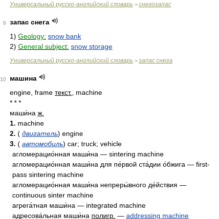
Универсальный русско-английский словарь
снегозапас
>
запас снега
9
1)
Geology:
snow bank
2)
General subject:
snow storage
Универсальный русско-английский словарь
запас снега
>
машина
10
engine, frame
текст.
, machine
* * *
маши́на
ж.
1.
machine
2.
(
двигатель
) engine
3.
(
автомобиль
) car; truck; vehicle
агломерацио́нная маши́на — sintering machine
агломерацио́нная маши́на для пе́рвой ста́дии о́бжига — first-
pass sintering machine
агломерацио́нная маши́на непреры́вного де́йствия —
continuous sinter machine
агрега́тная маши́на — integrated machine
адресова́льная маши́на
полигр.
—
addressing machine