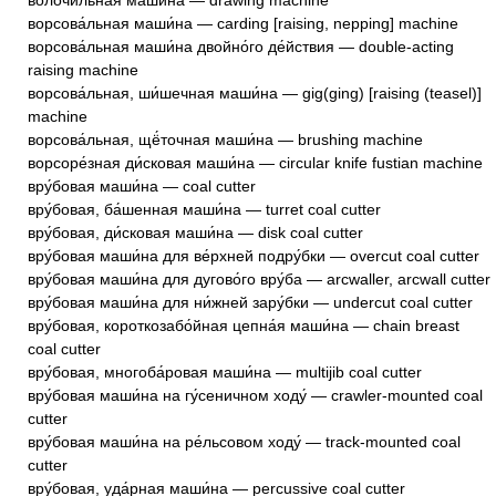
волочи́льная маши́на — drawing machine
ворсова́льная маши́на — carding [raising, nepping] machine
ворсова́льная маши́на двойно́го де́йствия — double-acting
raising machine
ворсова́льная, ши́шечная маши́на — gig(ging) [raising (teasel)]
machine
ворсова́льная, щё́точная маши́на — brushing machine
ворсоре́зная ди́сковая маши́на — circular knife fustian machine
вру́бовая маши́на — coal cutter
вру́бовая, ба́шенная маши́на — turret coal cutter
вру́бовая, ди́сковая маши́на — disk coal cutter
вру́бовая маши́на для ве́рхней подру́бки — overcut coal cutter
вру́бовая маши́на для дугово́го вру́ба — arcwaller, arcwall cutter
вру́бовая маши́на для ни́жней зару́бки — undercut coal cutter
вру́бовая, короткозабо́йная цепна́я маши́на — chain breast
coal cutter
вру́бовая, многоба́ровая маши́на — multijib coal cutter
вру́бовая маши́на на гу́сеничном ходу́ — crawler-mounted coal
cutter
вру́бовая маши́на на ре́льсовом ходу́ — track-mounted coal
cutter
вру́бовая, уда́рная маши́на — percussive coal cutter