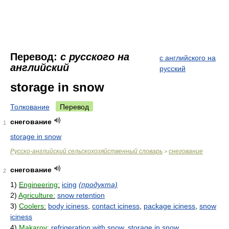
Перевод:
с русского на
с английского на
английский
русский
storage in snow
Толкование
Перевод
снегование
1
storage in snow
Русско-английский сельскохозяйственный словарь
снегование
>
снегование
2
1)
Engineering:
icing
(продукта)
2)
Agriculture:
snow retention
3)
Coolers:
body iciness
,
contact iciness
,
package iciness
,
snow
iciness
4)
Makarov:
refrigeration with snow
,
storage in snow