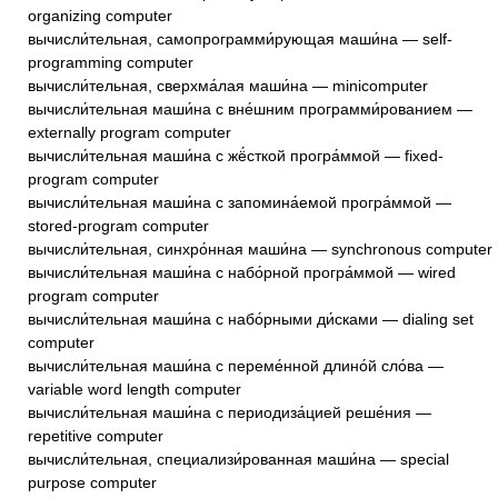
organizing computer
вычисли́тельная, самопрограмми́рующая маши́на — self-
programming computer
вычисли́тельная, сверхма́лая маши́на — minicomputer
вычисли́тельная маши́на с вне́шним программи́рованием —
externally program computer
вычисли́тельная маши́на с жё́сткой програ́ммой — fixed-
program computer
вычисли́тельная маши́на с запомина́емой програ́ммой —
stored-program computer
вычисли́тельная, синхро́нная маши́на — synchronous computer
вычисли́тельная маши́на с набо́рной програ́ммой — wired
program computer
вычисли́тельная маши́на с набо́рными ди́сками — dialing set
computer
вычисли́тельная маши́на с переме́нной длино́й сло́ва —
variable word length computer
вычисли́тельная маши́на с периодиза́цией реше́ния —
repetitive computer
вычисли́тельная, специализи́рованная маши́на — special
purpose computer