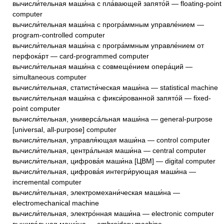
вычисли́тельная маши́на с пла́вающей запято́й — floating-point
computer
вычисли́тельная маши́на с програ́ммным управле́нием —
program-controlled computer
вычисли́тельная маши́на с програ́ммным управле́нием от
перфока́рт — card-programmed computer
вычисли́тельная маши́на с совмеще́нием опера́ций —
simultaneous computer
вычисли́тельная, статисти́ческая маши́на — statistical machine
вычисли́тельная маши́на с фикси́рованной запято́й — fixed-
point computer
вычисли́тельная, универса́льная маши́на — general-purpose
[universal, all-purpose] computer
вычисли́тельная, управля́ющая маши́на — control computer
вычисли́тельная, центра́льная маши́на — central computer
вычисли́тельная, цифрова́я маши́на [ЦВМ] — digital computer
вычисли́тельная, цифрова́я интегри́рующая маши́на —
incremental computer
вычисли́тельная, электромехани́ческая маши́на —
electromechanical machine
вычисли́тельная, электро́нная маши́на — electronic computer