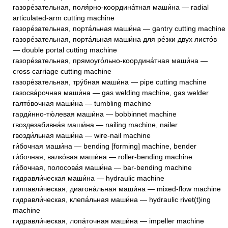
газоре́зательная, поля́рно-координа́тная маши́на — radial
articulated-arm cutting machine
газоре́зательная, порта́льная маши́на — gantry cutting machine
газоре́зательная, порта́льная маши́на для ре́зки двух листо́в
— double portal cutting machine
газоре́зательная, прямоуго́льно-координа́тная маши́на —
cross carriage cutting machine
газоре́зательная, тру́бная маши́на — pipe cutting machine
газосва́рочная маши́на — gas welding machine, gas welder
галто́вочная маши́на — tumbling machine
гарди́нно-тю́левая маши́на — bobbinnet machine
гвоздезабивна́я маши́на — nailing machine, nailer
гвозди́льная маши́на — wire-nail machine
ги́бочная маши́на — bending [forming] machine, bender
ги́бочная, валко́вая маши́на — roller-bending machine
ги́бочная, полосова́я маши́на — bar-bending machine
гидравли́ческая маши́на — hydraulic machine
гилпавли́ческая, диагона́льная маши́на — mixed-flow machine
гидравли́ческая, клепа́льная маши́на — hydraulic rivet(t)ing
machine
гидравли́ческая, лопа́точная маши́на — impeller machine