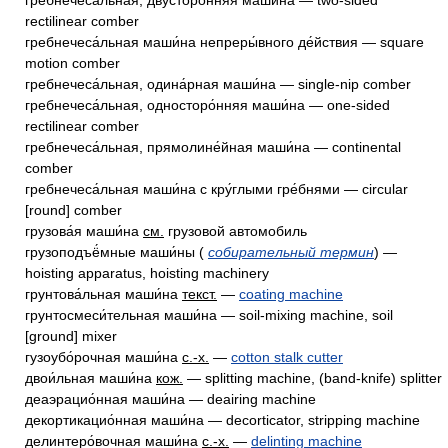
гребнечеса́льная, двусторо́нняя маши́на — two-sided
rectilinear comber
гребнечеса́льная маши́на непреры́вного де́йствия — square
motion comber
гребнечеса́льная, одина́рная маши́на — single-nip comber
гребнечеса́льная, односторо́нняя маши́на — one-sided
rectilinear comber
гребнечеса́льная, прямолине́йная маши́на — continental
comber
гребнечеса́льная маши́на с кру́глыми гре́бнями — circular
[round] comber
грузова́я маши́на
см.
грузовой автомобиль
грузоподъё́мные маши́ны (
собирательный термин
) —
hoisting apparatus, hoisting machinery
грунтова́льная маши́на
текст.
—
coating machine
грунтосмеси́тельная маши́на — soil-mixing machine, soil
[ground] mixer
гузоубо́рочная маши́на
с.-х.
—
cotton stalk cutter
двои́льная маши́на
кож.
— splitting machine, (band-knife) splitter
деаэрацио́нная маши́на — deairing machine
декортикацио́нная маши́на — decorticator, stripping machine
делинтеро́вочная маши́на
с.-х.
—
delinting machine