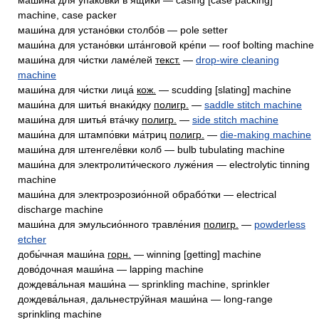
маши́на для упако́вки в я́щики — casing [case packing]
machine, case packer
маши́на для устано́вки столбо́в — pole setter
маши́на для устано́вки шта́нговой кре́пи — roof bolting machine
маши́на для чи́стки ламе́лей
текст.
—
drop-wire cleaning
machine
маши́на для чи́стки лица́
кож.
— scudding [slating] machine
маши́на для шитья́ внаки́дку
полигр.
—
saddle stitch machine
маши́на для шитья́ вта́чку
полигр.
—
side stitch machine
маши́на для штампо́вки ма́триц
полигр.
—
die-making machine
маши́на для штенгелё́вки колб — bulb tubulating machine
маши́на для электролити́ческого луже́ния — electrolytic tinning
machine
маши́на для электроэрозио́нной обрабо́тки — electrical
discharge machine
маши́на для эмульсио́нного травле́ния
полигр.
—
powderless
etcher
добы́чная маши́на
горн.
— winning [getting] machine
дово́дочная маши́на — lapping machine
дождева́льная маши́на — sprinkling machine, sprinkler
дождева́льная, дальнестру́йная маши́на — long-range
sprinkling machine