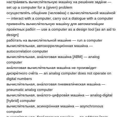
настра́ивать вычисли́тельную маши́ну на реше́ние зада́чи —
set up a computer for a (given) problem
осуществля́ть обще́ние (челове́ка) с вычисли́тельной маши́ной
— interact with a computer, carry out a dialogue with a computer
применя́ть вычисли́тельную маши́ну для автоматиза́ции
прое́ктных рабо́т — use a computer as a design tool [as an aid to
design]
рабо́тать на вычисли́тельной маши́не — run a computer
вычисли́тельная, автокорреляцио́нная маши́на —
autocorrelation computer
вычисли́тельная, ана́логовая маши́на [АВМ] — analog
computer
ана́логовая вычисли́тельная маши́на не произво́дит
дискре́тного счё́та — an analog computer does not operate on
digital numbers
вычисли́тельная, ана́логовая пневмати́ческая маши́на —
pneumatic analog computer
вычисли́тельная, ана́лого-цифрова́я маши́на — analog-digital
[hybrid] computer
вычисли́тельная, асинхро́нная маши́на — asynchronous
computer