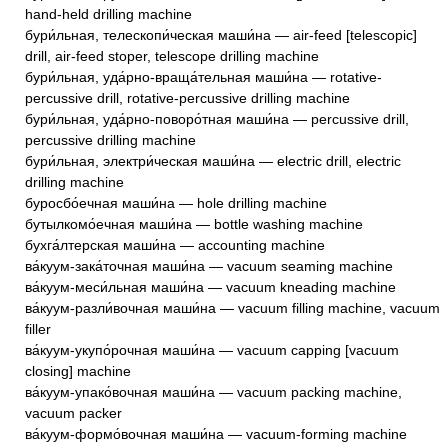
hand-held drilling machine
бури́льная, телескопи́ческая маши́на — air-feed [telescopic]
drill, air-feed stoper, telescope drilling machine
бури́льная, уда́рно-враща́тельная маши́на — rotative-
percussive drill, rotative-percussive drilling machine
бури́льная, уда́рно-поворо́тная маши́на — percussive drill,
percussive drilling machine
бури́льная, электри́ческая маши́на — electric drill, electric
drilling machine
буросбо́ечная маши́на — hole drilling machine
бутылкомо́ечная маши́на — bottle washing machine
бухга́лтерская маши́на — accounting machine
ва́куум-зака́точная маши́на — vacuum seaming machine
ва́куум-меси́льная маши́на — vacuum kneading machine
ва́куум-разли́вочная маши́на — vacuum filling machine, vacuum
filler
ва́куум-укупо́рочная маши́на — vacuum capping [vacuum
closing] machine
ва́куум-упако́вочная маши́на — vacuum packing machine,
vacuum packer
ва́куум-формо́вочная маши́на — vacuum-forming machine