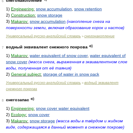
снегонакопление
6
1)
Engineering:
snow accumulation
,
snow retention
2)
Construction:
snow storage
3)
Makarov:
snow accumulation
(накопление снега на
поверхности земли, включая образование корок и настов)
Универсальный русско-английский словарь
снегонакопление
>
водный эквивалент снежного покрова
7
1)
Makarov:
water equivalent of snow cover
,
water equivalent of
snow cover
(масса снега, выраженная в эквивалентном слое
воды, полученная от её таяния)
2)
General subject:
storage of water in snow pack
Универсальный русско-английский словарь
водный эквивалент
>
снежного покрова
снегозапас
8
1)
Engineering:
snow cover water equivalent
2)
Ecology:
snow cover
3)
Makarov:
snow storage
(масса воды в твёрдом и жидком
виде, содержащаяся в данный момент в снежном покрове)