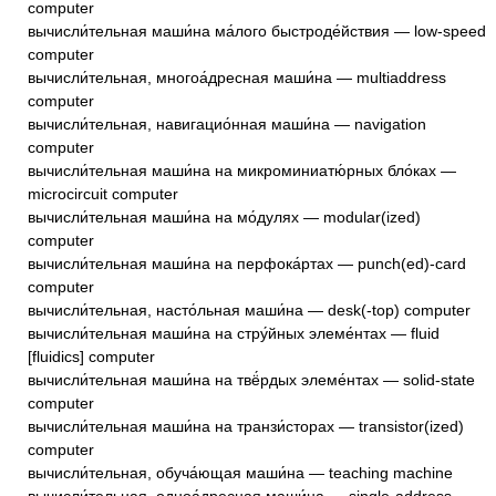
computer
вычисли́тельная маши́на ма́лого быстроде́йствия — low-speed
computer
вычисли́тельная, многоа́дресная маши́на — multiaddress
computer
вычисли́тельная, навигацио́нная маши́на — navigation
computer
вычисли́тельная маши́на на микроминиатю́рных бло́ках —
microcircuit computer
вычисли́тельная маши́на на мо́дулях — modular(ized)
computer
вычисли́тельная маши́на на перфока́ртах — punch(ed)-card
computer
вычисли́тельная, насто́льная маши́на — desk(-top) computer
вычисли́тельная маши́на на стру́йных элеме́нтах — fluid
[fluidics] computer
вычисли́тельная маши́на на твё́рдых элеме́нтах — solid-state
computer
вычисли́тельная маши́на на транзи́сторах — transistor(ized)
computer
вычисли́тельная, обуча́ющая маши́на — teaching machine