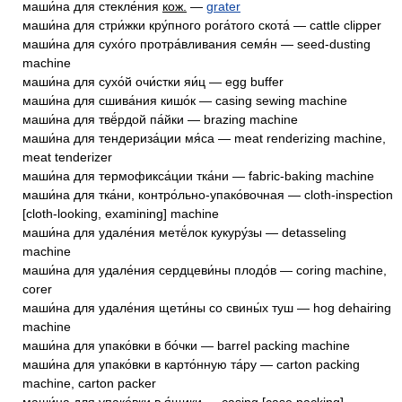
маши́на для стекле́ния
кож.
—
grater
маши́на для стри́жки кру́пного рога́того скота́ — cattle clipper
маши́на для сухо́го протра́вливания семя́н — seed-dusting
machine
маши́на для сухо́й очи́стки яи́ц — egg buffer
маши́на для сшива́ния кишо́к — casing sewing machine
маши́на для твё́рдой па́йки — brazing machine
маши́на для тендериза́ции мя́са — meat renderizing machine,
meat tenderizer
маши́на для термофикса́ции тка́ни — fabric-baking machine
маши́на для тка́ни, контро́льно-упако́вочная — cloth-inspection
[cloth-looking, examining] machine
маши́на для удале́ния метё́лок кукуру́зы — detasseling
machine
маши́на для удале́ния сердцеви́ны плодо́в — coring machine,
corer
маши́на для удале́ния щети́ны со свины́х туш — hog dehairing
machine
маши́на для упако́вки в бо́чки — barrel packing machine
маши́на для упако́вки в карто́нную та́ру — carton packing
machine, carton packer