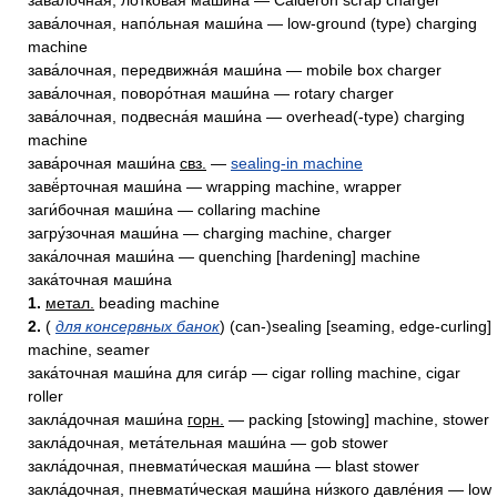
зава́лочная, лотко́вая маши́на — Calderon scrap charger
зава́лочная, напо́льная маши́на — low-ground (type) charging
machine
зава́лочная, передвижна́я маши́на — mobile box charger
зава́лочная, поворо́тная маши́на — rotary charger
зава́лочная, подвесна́я маши́на — overhead(-type) charging
machine
зава́рочная маши́на
свз.
—
sealing-in machine
завё́рточная маши́на — wrapping machine, wrapper
заги́бочная маши́на — collaring machine
загру́зочная маши́на — charging machine, charger
зака́лочная маши́на — quenching [hardening] machine
зака́точная маши́на
1.
метал.
beading machine
2.
(
для консервных банок
) (can-)sealing [seaming, edge-curling]
machine, seamer
зака́точная маши́на для сига́р — cigar rolling machine, cigar
roller
закла́дочная маши́на
горн.
— packing [stowing] machine, stower
закла́дочная, мета́тельная маши́на — gob stower
закла́дочная, пневмати́ческая маши́на — blast stower
закла́дочная, пневмати́ческая маши́на ни́зкого давле́ния — low