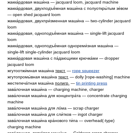
жакка́рдовая маши́на — jacquard loom, jacquard machine
жакка́рдовая, двухподъё́мная маши́на с полуоткры́тым зе́вом
— open shed jacquard loom
жакка́рдовая, двухпри́зменная маши́на — two-cylinder jacquard
loom
жакка́рдовая, одноподъё́мная маши́на — single-lift jacquard
loom
жакка́рдовая, одноподъё́мная однореми́зная маши́на —
single-lift single-cylinder jacquard loom
жакка́рдовая маши́на с па́дающими крючка́ми — dropper
jacquard loom
жгутоотжи́мная маши́на
текст.
—
rope squeezer
жгутопромы́вная маши́на
текст.
— dolly [rope-washing] machine
жестепеча́тная маши́на
полигр.
—
tin printing press
зава́лочная маши́на — charging machine, charger
зава́лочная маши́на для концентра́та — concentrate charging
machine
зава́лочная маши́на для ло́ма — scrap charger
зава́лочная маши́на для сли́тков — ingot charger
зава́лочная маши́на кра́нового ти́па — overhead(-type)
charging machine