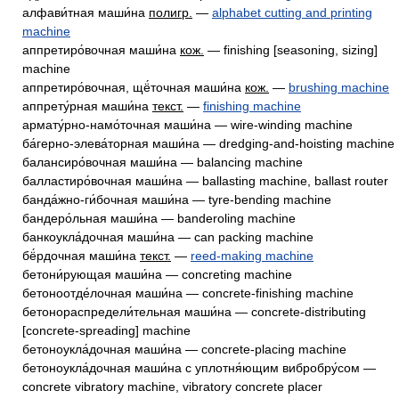
алфави́тная маши́на
полигр.
—
alphabet cutting and printing
machine
аппретиро́вочная маши́на
кож.
— finishing [seasoning, sizing]
machine
аппретиро́вочная, щё́точная маши́на
кож.
—
brushing machine
аппрету́рная маши́на
текст.
—
finishing machine
армату́рно-намо́точная маши́на — wire-winding machine
ба́герно-элева́торная маши́на — dredging-and-hoisting machine
балансиро́вочная маши́на — balancing machine
балластиро́вочная маши́на — ballasting machine, ballast router
банда́жно-ги́бочная маши́на — tyre-bending machine
бандеро́льная маши́на — banderoling machine
банкоукла́дочная маши́на — can packing machine
бё́рдочная маши́на
текст.
—
reed-making machine
бетони́рующая маши́на — concreting machine
бетоноотде́лочная маши́на — concrete-finishing machine
бетонораспредели́тельная маши́на — concrete-distributing
[concrete-spreading] machine
бетоноукла́дочная маши́на — concrete-placing machine
бетоноукла́дочная маши́на с уплотня́ющим вибробру́сом —
concrete vibratory machine, vibratory concrete placer