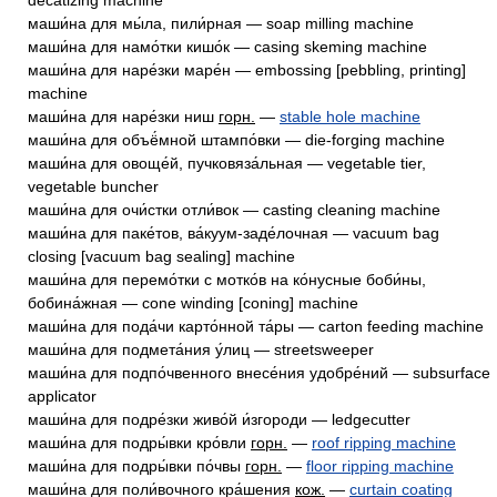
decatizing machine
маши́на для мы́ла, пили́рная — soap milling machine
маши́на для намо́тки кишо́к — casing skeming machine
маши́на для наре́зки маре́н — embossing [pebbling, printing]
machine
маши́на для наре́зки ниш
горн.
—
stable hole machine
маши́на для объё́мной штампо́вки — die-forging machine
маши́на для овоще́й, пучковяза́льная — vegetable tier,
vegetable buncher
маши́на для очи́стки отли́вок — casting cleaning machine
маши́на для паке́тов, ва́куум-заде́лочная — vacuum bag
closing [vacuum bag sealing] machine
маши́на для перемо́тки с мотко́в на ко́нусные боби́ны,
бобина́жная — cone winding [coning] machine
маши́на для пода́чи карто́нной та́ры — carton feeding machine
маши́на для подмета́ния у́лиц — streetsweeper
маши́на для подпо́чвенного внесе́ния удобре́ний — subsurface
applicator
маши́на для подре́зки живо́й и́згороди — ledgecutter
маши́на для подры́вки кро́вли
горн.
—
roof ripping machine
маши́на для подры́вки по́чвы
горн.
—
floor ripping machine
маши́на для поли́вочного кра́шения
кож.
—
curtain coating