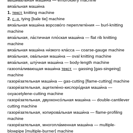
вышива́льная маши́на — embroidery machine
вяза́льная маши́на
1.
текст.
knitting machine
2.
с.-х.
tying [bale tie] machine
вяза́льная маши́на ворсово́го переплете́ния — burl-knitting
machine
вяза́льная, ла́стичная пло́ская маши́на — flat rib knitting
machine
вяза́льная маши́на ни́зкого кла́сса — coarse-gauge machine
вяза́льная, ова́льная маши́на — oval knitting machine
вяза́льная, шту́чная маши́на — body-length machine
газоопа́ливающая маши́на
текст.
— gassing [gas-singeing]
machine
газоре́зательная маши́на — gas-cutting [flame-cutting] machine
газоре́зательная, ацетиле́но-кислоро́дная маши́на —
oxyacetylene-cutting machine
газоре́зательная, двухконсо́льная маши́на — double-cantilever
cutting machine
газоре́зательная, копирова́льная маши́на — flame-profiling
machine
газоре́зательная, многопла́менная маши́на — multiple-
blowpipe [multiple-burner] machine