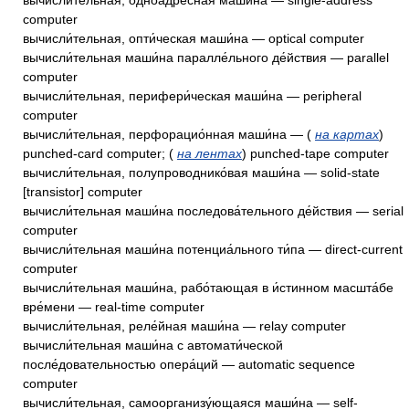
вычисли́тельная, одноа́дресная маши́на — single-address
computer
вычисли́тельная, опти́ческая маши́на — optical computer
вычисли́тельная маши́на паралле́льного де́йствия — parallel
computer
вычисли́тельная, перифери́ческая маши́на — peripheral
computer
вычисли́тельная, перфорацио́нная маши́на — (
на картах
)
punched-card computer; (
на лентах
) punched-tape computer
вычисли́тельная, полупроводнико́вая маши́на — solid-state
[transistor] computer
вычисли́тельная маши́на последова́тельного де́йствия — serial
computer
вычисли́тельная маши́на потенциа́льного ти́па — direct-current
computer
вычисли́тельная маши́на, рабо́тающая в и́стинном масшта́бе
вре́мени — real-time computer
вычисли́тельная, реле́йная маши́на — relay computer
вычисли́тельная маши́на с автомати́ческой
после́довательностью опера́ций — automatic sequence
computer
вычисли́тельная, самоорганизу́ющаяся маши́на — self-