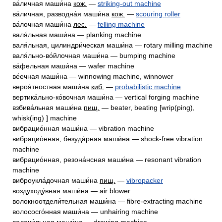
ва́личная маши́на
кож.
—
striking-out machine
ва́личная, разводна́я маши́на
кож.
—
scouring roller
ва́лочная маши́на
лес.
—
felling machine
валя́льная маши́на — planking machine
валя́льная, цилиндри́ческая маши́на — rotary milling machine
валя́льно-во́йлочная маши́на — bumping machine
ва́фельная маши́на — wafer machine
ве́ечная маши́на — winnowing machine, winnower
вероя́тностная маши́на
киб.
—
probabilistic machine
вертика́льно-ко́вочная маши́на — vertical forging machine
взбива́льная маши́на
пищ.
— beater, beating [wrip(ping),
whisk(ing) ] machine
вибрацио́нная маши́на — vibration machine
вибрацио́нная, безуда́рная маши́на — shock-free vibration
machine
вибрацио́нная, резона́нсная маши́на — resonant vibration
machine
виброукла́дочная маши́на
пищ.
—
vibropacker
воздуходу́вная маши́на — air blower
волокноотдели́тельная маши́на — fibre-extracting machine
волососго́нная маши́на — unhairing machine