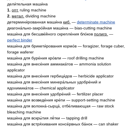
дели́тельная маши́на
1.
опт.
ruling machine
2.
метал.
dividing machine
детермини́рованная маши́на
киб.
—
determinate machine
диагона́льно-закро́йная маши́на — bias-cutting machine
маши́на для бесшве́йного скрепле́ния бло́ков
полигр.
—
perfect binder
маши́на для брикети́рования кормо́в — foragizer, forage cuber,
forage waferer
маши́на для буре́ния кро́вли — roof drilling machine
маши́на для внесе́ния аммиака́тов — ammonia solution
applicator
маши́на для внесе́ния гербици́дов — herbicide applicator
маши́на для внесе́ния минера́льных удобре́ний и
ядохимика́тов — chemical applicator
маши́на для внесе́ния удобре́ний — fertilizer placer
маши́на для возведе́ния кре́пи — support-setting machine
маши́на для волокна́-сырца́, отбе́ливающая — raw stock
bleaching machine
маши́на для вскры́тия лё́тки — tapping drill
маши́на для встря́хивания консе́рвных ба́нок — can shaker