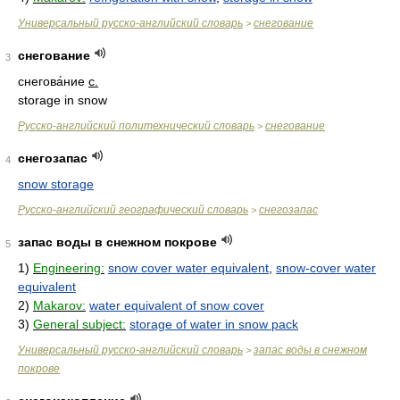
Универсальный русско-английский словарь
снегование
>
снегование
3
снегова́ние
с.
storage in snow
Русско-английский политехнический словарь
снегование
>
снегозапас
4
snow storage
Русско-английский географический словарь
снегозапас
>
запас воды в снежном покрове
5
1)
Engineering:
snow cover water equivalent
,
snow-cover water
equivalent
2)
Makarov:
water equivalent of snow cover
3)
General subject:
storage of water in snow pack
Универсальный русско-английский словарь
запас воды в снежном
>
покрове