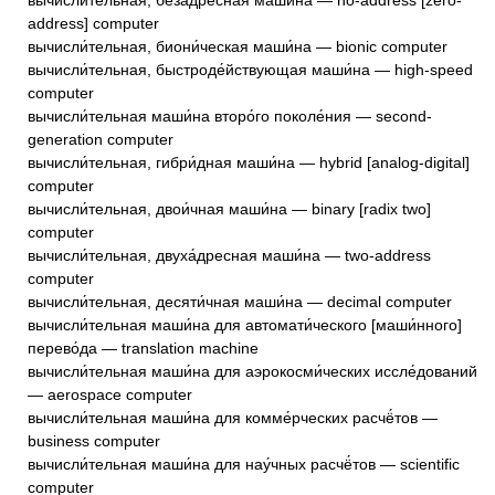
вычисли́тельная, беза́дресная маши́на — no-address [zero-
address] computer
вычисли́тельная, биони́ческая маши́на — bionic computer
вычисли́тельная, быстроде́йствующая маши́на — high-speed
computer
вычисли́тельная маши́на второ́го поколе́ния — second-
generation computer
вычисли́тельная, гибри́дная маши́на — hybrid [analog-digital]
computer
вычисли́тельная, двои́чная маши́на — binary [radix two]
computer
вычисли́тельная, двуха́дресная маши́на — two-address
computer
вычисли́тельная, десяти́чная маши́на — decimal computer
вычисли́тельная маши́на для автомати́ческого [маши́нного]
перево́да — translation machine
вычисли́тельная маши́на для аэрокосми́ческих иссле́дований
— aerospace computer
вычисли́тельная маши́на для комме́рческих расчё́тов —
business computer
вычисли́тельная маши́на для нау́чных расчё́тов — scientific
computer