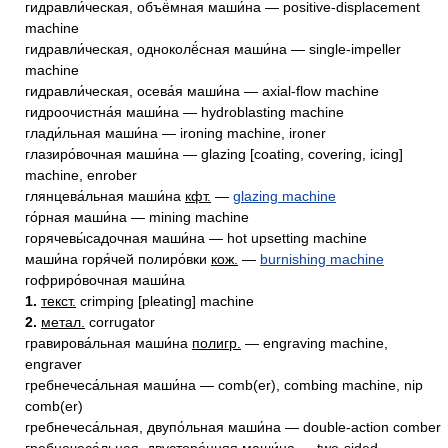
гидравли́ческая, объё́мная маши́на — positive-displacement
machine
гидравли́ческая, одноколё́сная маши́на — single-impeller
machine
гидравли́ческая, осева́я маши́на — axial-flow machine
гидроочистна́я маши́на — hydroblasting machine
глади́льная маши́на — ironing machine, ironer
глазиро́вочная маши́на — glazing [coating, covering, icing]
machine, enrober
глянцева́льная маши́на
кфт.
—
glazing machine
го́рная маши́на — mining machine
горячевы́садочная маши́на — hot upsetting machine
маши́на горя́чей полиро́вки
кож.
—
burnishing machine
гофриро́вочная маши́на
1.
текст.
crimping [pleating] machine
2.
метал.
corrugator
гравирова́льная маши́на
полигр.
— engraving machine,
engraver
гребнечеса́льная маши́на — comb(er), combing machine, nip
comb(er)
гребнечеса́льная, двупо́льная маши́на — double-action comber