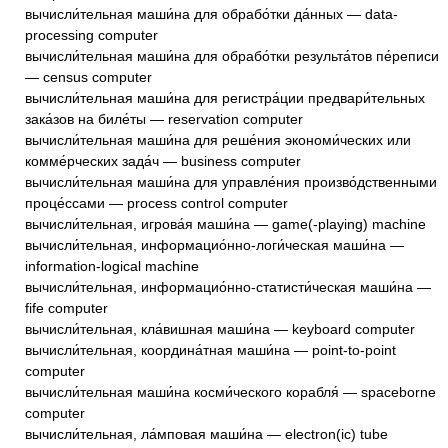
вычисли́тельная маши́на для обрабо́тки да́нных — data-
processing computer
вычисли́тельная маши́на для обрабо́тки результа́тов пе́реписи
— census computer
вычисли́тельная маши́на для регистра́ции предвари́тельных
зака́зов на биле́ты — reservation computer
вычисли́тельная маши́на для реше́ния экономи́ческих или
комме́рческих зада́ч — business computer
вычисли́тельная маши́на для управле́ния произво́дственными
проце́ссами — process control computer
вычисли́тельная, игрова́я маши́на — game(-playing) machine
вычисли́тельная, информацио́нно-логи́ческая маши́на —
information-logical machine
вычисли́тельная, информацио́нно-статисти́ческая маши́на —
fife computer
вычисли́тельная, кла́вишная маши́на — keyboard computer
вычисли́тельная, координа́тная маши́на — point-to-point
computer
вычисли́тельная маши́на косми́ческого корабля́ — spaceborne
computer
вычисли́тельная, ла́мповая маши́на — electron(ic) tube