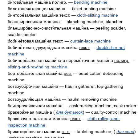
бигова́льная маши́на
полигр.
—
bending machine
билетопеча́тающая маши́на — ticket printing machine
бинторе́зальная маши́на
текст.
—
cloth-slitting machine
бланширо́вочная маши́на — blanching machine, blancher
бланширо́вочно-очисти́тельная маши́на — peeling scalder,
scalder-peeler
бобине́товая маши́на
текст.
—
curtain-lace machine
бобине́товая, двухря́дная маши́на
текст.
—
double-tier net
machine
бобиноре́зальная маши́на и перемо́точная маши́на
полигр.
—
slitting-and-rewinding machine
борторе́зательная маши́на
рез.
— bead cutter, debeading
machine
ботвоубо́рочная маши́на — haulm gatherer, top-gathering
machine
ботвоудаля́ющая маши́на — haulm removing machine
бочкоразли́вочная маши́на — cask racking machine, cask racker
бракера́жная маши́на (
для бутылок
) — quality-control machine
брако́вочно-нака́тная маши́на
текст.
—
cloth rolling-and-
inspection machine
брикетиро́вочная маши́на
с.-х.
— tableting machine; (
для сена
)