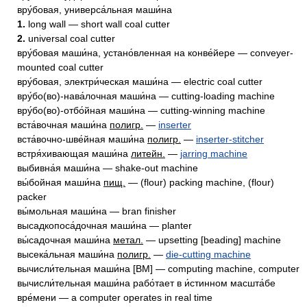
вру́бовая, универса́льная маши́на
1.
long wall — short wall coal cutter
2.
universal coal cutter
вру́бовая маши́на, устано́вленная на конве́йере — conveyer-
mounted coal cutter
вру́бовая, электри́ческая маши́на — electric coal cutter
вру́бо(во)-нава́лочная маши́на — cutting-loading machine
вру́бо(во)-отбо́йная маши́на — cutting-winning machine
вста́вочная маши́на
полигр.
—
inserter
вста́вочно-шве́йная маши́на
полигр.
—
inserter-stitcher
встря́хивающая маши́на
литейн.
—
jarring machine
выбивна́я маши́на — shake-out machine
вы́бойная маши́на
пищ.
— (flour) packing machine, (flour)
packer
вы́мольная маши́на — bran finisher
высадкопоса́дочная маши́на — planter
вы́садочная маши́на
метал.
— upsetting [beading] machine
высека́льная маши́на
полигр.
—
die-cutting machine
вычисли́тельная маши́на [ВМ] — computing machine, computer
вычисли́тельная маши́на рабо́тает в и́стинном масшта́бе
вре́мени — a computer operates in real time