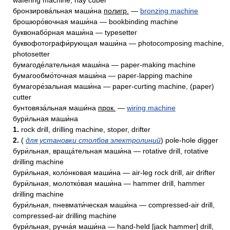
wafering machine, hay cuber
бронзирова́льная маши́на
полигр.
—
bronzing machine
брошюро́вочная маши́на — bookbinding machine
буквонабо́рная маши́на — typesetter
буквофотографи́рующая маши́на — photocomposing machine,
photosetter
бумагоде́лательная маши́на — paper-making machine
бумагообмо́точная маши́на — paper-lapping machine
бумагоре́зальная маши́на — paper-curting machine, (paper)
cutter
бунтовяза́льная маши́на
прок.
—
wiring machine
бури́льная маши́на
1.
rock drill, drilling machine, stoper, drifter
2.
(
для установки столбов электролиний
) pole-hole digger
бури́льная, враща́тельная маши́на — rotative drill, rotative
drilling machine
бури́льная, коло́нковая маши́на — air-leg rock drill, air drifter
бури́льная, молотко́вая маши́на — hammer drill, hammer
drilling machine
бури́льная, пневмати́ческая маши́на — compressed-air drill,
compressed-air drilling machine
бури́льная, ручна́я маши́на — hand-held [jack hammer] drill,