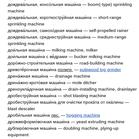
дождева́льная, консо́льная маши́на — boom(-type) sprinkling
machine
дождева́льная, короткостру́йная маши́на — short-range
sprinkling machine
дождева́льная, самохо́дная маши́на — self-propelled rainer
дождева́льная, среднестру́йная маши́на — medium-range
sprinkling machine
дои́льная маши́на — milking machine, milker
дои́льная маши́на с вё́драми — bucker milking machine
доро́жно-строи́тельная маши́на — road-building machine
древотё́рочная маши́на
полигр.
—
pulpwood log grinder
дрена́жная маши́на — drainage machine
дрена́жно-крото́вая маши́на — mole ditcher
дреноукла́дочная маши́на — drain-installing machine, drainlayer
дробестру́йная маши́на — shot blasting machine
дробестру́йная маши́на для очи́стки прока́та от ока́лины —
blast descaler
дроби́льная маши́на
лес.
—
hogging machine
дрожжеформо́вочная маши́на — yeast extruding machine
дублиро́вочная маши́на — doubling machine, plying-up
equipment