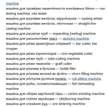
machine
маши́на для прове́рки гермети́чности консе́рвных ба́нок — can
testing machine, can tester
маши́на для разли́вки мета́лла, карусе́льная — casting wheel
маши́на для разли́вки мета́лла, ле́нточная — straight-line
casting machine
маши́на для раска́тки труб — expanding [reeling] machine
маши́на для расшлихто́вки
текст.
—
desizing machine
маши́на для ре́зки армату́рных сте́ржней — bar cutter, bar
cropper
маши́на для ре́зки корнепло́дов — root vegetable cutter
маши́на для ре́зки труб — tube-cutting machine
маши́на для ре́зки черенко́в — graft cutter
маши́на для ро́злива в буты́лки — bottle filler
маши́на для ро́злива молока́ во фля́ги — churn filling machine
маши́на для ро́спуска руло́нов
полигр.
—
roll slitting machine
маши́на для ры́бы, головоотсека́ющая — fish beheading
machine
маши́на для сбо́рки карто́нной та́ры — carton erecting machine
маши́на для сня́тия заусе́нцев — (de)burring machine
маши́на для спека́ния руд — ore sintering machine