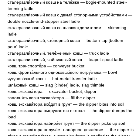
сталеразли́вочный ковш на теле́жке — bogie-mounted steel-
teeming ladle
сталеразли́вочный ковш с двумя́ сто́порными устро́йствами —
double nozzle-and-stopper steel ladle
сталеразли́вочный ковш со шлакоотдели́телем — skimming
ladle
сталеразли́вочный, сто́порный ковш — bottom-tap [bottom-
pour] ladle
сталеразли́вочный, теле́жечный ковш — truck ladle
сталеразли́вочный, ча́йниковый ковш — teapot-spout ladle
ковш транспортё́ра — conveyer bucket
ковш фронта́льного одноковшо́вого погру́зчика — bowl
чугуново́зный ковш — hot-metal transfer ladle
шла́ковый ковш — slag [cinder] ladle, slag thimble
ковш экскава́тора — excavator bucket, dipper
заполня́ть ковш экскава́тора — fill the dipper
ковш экскава́тора вхо́дит в грунт — the dipper bites into soil
ковш экскава́тора выгружа́ется в отва́л — the dipper dumps the
load
ковш экскава́тора набира́ет грунт — the dipper picks up soil
ковш экскава́тора получа́ет напо́рное движе́ние — the dipper is