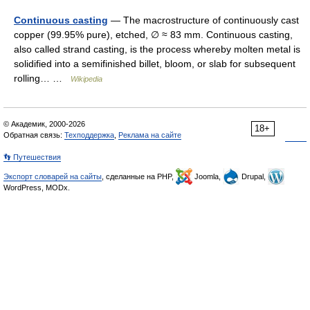
Continuous casting
— The macrostructure of continuously cast
copper (99.95% pure), etched, ∅ ≈ 83 mm. Continuous casting,
also called strand casting, is the process whereby molten metal is
solidified into a semifinished billet, bloom, or slab for subsequent
rolling… …
Wikipedia
© Академик, 2000-2026
18+
Обратная связь:
Техподдержка
,
Реклама на сайте
👣 Путешествия
Экспорт словарей на сайты
, сделанные на PHP,
Joomla,
Drupal,
WordPress, MODx.