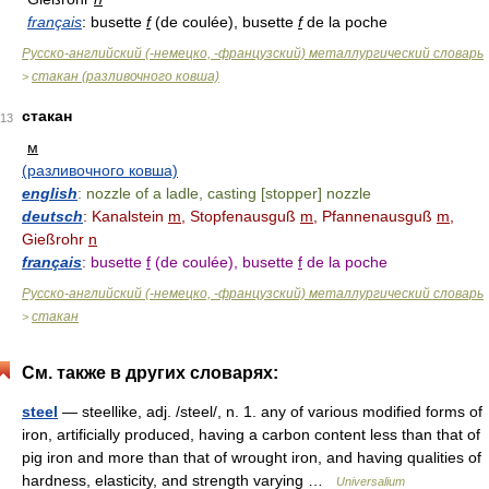
français
: busette
f
(de coulée), busette
f
de la poche
Русско-английский (-немецко, -французский) металлургический словарь
стакан (разливочного ковша)
>
стакан
13
м
(разливочного ковша)
english
: nozzle of a ladle, casting [stopper] nozzle
deutsch
: Kanalstein
m
, Stopfenausguß
m
, Pfannenausguß
m
,
Gießrohr
n
français
: busette
f
(de coulée), busette
f
de la poche
Русско-английский (-немецко, -французский) металлургический словарь
стакан
>
См. также в других словарях:
steel
— steellike, adj. /steel/, n. 1. any of various modified forms of
iron, artificially produced, having a carbon content less than that of
pig iron and more than that of wrought iron, and having qualities of
hardness, elasticity, and strength varying …
Universalium