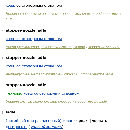
ковш
со стопорным стаканом
Большой англо-русский и русско-английский словарь
stopper-nozzle
>
ladle
stopper-nozzle ladle
3
ковш со стопорным стаканом
Англо-русский словарь технических терминов
stopper-nozzle ladle
>
stopper-nozzle ladle
4
ковш со стопорным стаканом
Англо-русский металлургический словарь
stopper-nozzle ladle
>
stopper-nozzle ladle
5
Техника:
ковш со стопорным стаканом
Универсальный англо-русский словарь
stopper-nozzle ladle
>
ladle
6
(литейный или разливочный)
ковш
; черпак || черпать;
дозировать
(
жидкий металл
)