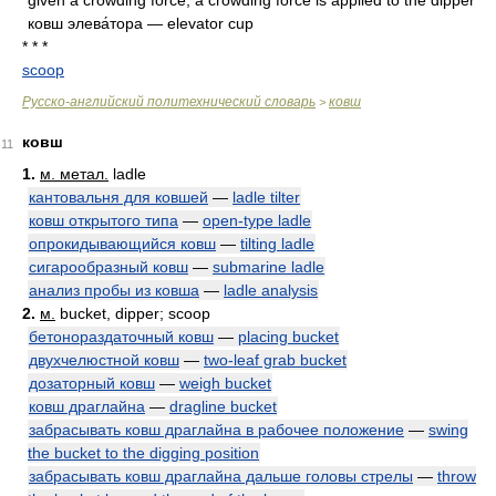
given a crowding force, a crowding force is applied to the dipper
ковш элева́тора — elevator cup
* * *
scoop
Русско-английский политехнический словарь
ковш
>
ковш
11
1.
м. метал.
ladle
кантовальня для ковшей
—
ladle tilter
ковш открытого типа
—
open-type ladle
опрокидывающийся ковш
—
tilting ladle
сигарообразный ковш
—
submarine ladle
анализ пробы из ковша
—
ladle analysis
2.
м.
bucket, dipper; scoop
бетонораздаточный ковш
—
placing bucket
двухчелюстной ковш
—
two-leaf grab bucket
дозаторный ковш
—
weigh bucket
ковш драглайна
—
dragline bucket
забрасывать ковш драглайна в рабочее положение
—
swing
the bucket to the digging position
забрасывать ковш драглайна дальше головы стрелы
—
throw