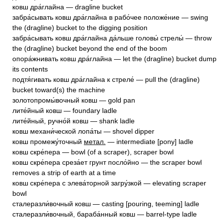
ковш дра́глайна — dragline bucket
забра́сывать ковш дра́глайна в рабо́чее положе́ние — swing
the (dragline) bucket to the digging position
забра́сывать ковш дра́глайна да́льше головы́ стрелы́ — throw
the (dragline) bucket beyond the end of the boom
опора́жнивать ковш дра́глайна — let the (dragline) bucket dump
its contents
подтя́гивать ковш дра́глайна к стреле́ — pull the (dragline)
bucket toward(s) the machine
золотопромы́вочный ковш — gold pan
лите́йный ковш — foundary ladle
лите́йный, ручно́й ковш — shank ladle
ковш механи́ческой лопа́ты — shovel dipper
ковш промежу́точный
метал.
— intermediate [pony] ladle
ковш скре́пера — bowl (of a scraper), scraper bowl
ковш скре́пера среза́ет грунт посло́йно — the scraper bowl
removes a strip of earth at a time
ковш скре́пера с элева́торной загру́зкой — elevating scraper
bowl
сталеразли́вочный ковш — casting [pouring, teeming] ladle
сталеразли́вочный, бараба́нный ковш — barrel-type ladle