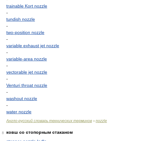
trainable Kort nozzle
-
tundish nozzle
-
two-position nozzle
-
variable exhaust jet nozzle
-
variable-area nozzle
-
vectorable jet nozzle
-
Venturi throat nozzle
-
washout nozzle
-
water nozzle
Англо-русский словарь технических терминов
nozzle
>
ковш со стопорным стаканом
8