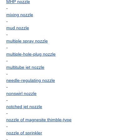
MHP nozzle
-
mixing nozzle
-
mud nozzle
-
multiple spray nozzle
-
multiple-hole-plug nozzle
-
multitube jet nozzle
-
needle-regulating nozzle
-
nonswirl nozzle
-
notched jet nozzle
-
nozzle of magnesite thimble-type
-
nozzle of sprinkler
-