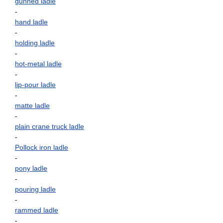
gunned ladle
-
hand ladle
-
holding ladle
-
hot-metal ladle
-
lip-pour ladle
-
matte ladle
-
plain crane truck ladle
-
Pollock iron ladle
-
pony ladle
-
pouring ladle
-
rammed ladle
-