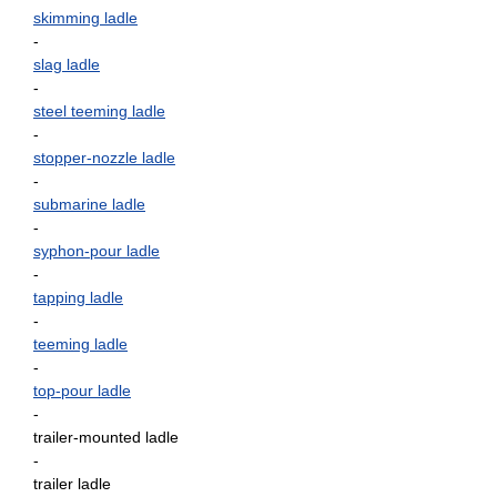
skimming ladle
-
slag ladle
-
steel teeming ladle
-
stopper-nozzle ladle
-
submarine ladle
-
syphon-pour ladle
-
tapping ladle
-
teeming ladle
-
top-pour ladle
-
trailer-mounted ladle
-
trailer ladle