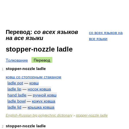
Перевод:
со всех языков
со всех языков на
на все языки
все языки
stopper-nozzle ladle
Толкование
Перевод
stopper-nozzle ladle
1
ковш со стопорным стаканом
ladle pot
—
ковш
ladle lip
—
носок ковша
hand ladle
—
ручной ковш
ladle bowl
—
кожух ковша
ladle lid
—
крышка ковша
English-Russian big polytechnic dictionary
stopper-nozzle ladle
>
stopper-nozzle ladle
2