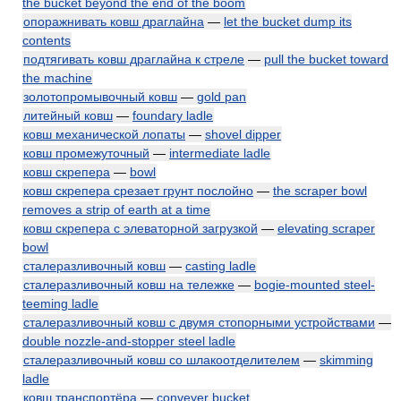
the bucket beyond the end of the boom
опоражнивать ковш драглайна
—
let the bucket dump its
contents
подтягивать ковш драглайна к стреле
—
pull the bucket toward
the machine
золотопромывочный ковш
—
gold pan
литейный ковш
—
foundary ladle
ковш механической лопаты
—
shovel dipper
ковш промежуточный
—
intermediate ladle
ковш скрепера
—
bowl
ковш скрепера срезает грунт послойно
—
the scraper bowl
removes a strip of earth at a time
ковш скрепера с элеваторной загрузкой
—
elevating scraper
bowl
сталеразливочный ковш
—
casting ladle
сталеразливочный ковш на тележке
—
bogie-mounted steel-
teeming ladle
сталеразливочный ковш с двумя стопорными устройствами
—
double nozzle-and-stopper steel ladle
сталеразливочный ковш со шлакоотделителем
—
skimming
ladle
ковш транспортёра
—
conveyer bucket