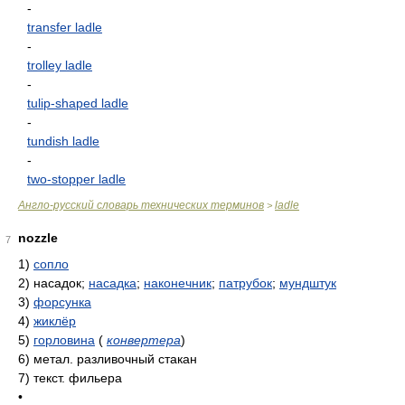
-
transfer ladle
-
trolley ladle
-
tulip-shaped ladle
-
tundish ladle
-
two-stopper ladle
Англо-русский словарь технических терминов
ladle
>
nozzle
7
1)
сопло
2)
насадок;
насадка
;
наконечник
;
патрубок
;
мундштук
3)
форсунка
4)
жиклёр
5)
горловина
(
конвертера
)
6)
метал. разливочный стакан
7)
текст. фильера
•