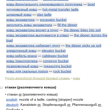
ковш фронтального одноковшового погрузчика
—
bowl
чугуновозный ковш
—
hot-metal transfer ladle
шлаковый ковш
—
slag ladle
ковш экскаватора
—
excavator bucket
заполнять ковш экскаватора
—
fill the dipper
ковш экскаватора входит в грунт
—
the dipper bites into soil
ковш экскаватора выгружается в отвал
—
the dipper dumps the
load
ковш экскаватора набирает грунт
—
the dipper picks up soil
элеваторный ковш
—
elevator bucket
ковш кабель-крана
—
cableway bucket
ковш транспортера
—
conveyor bucket
дозировочный ковш
—
measuring bucket
ковш для скальных пород
—
rock bucket
Русско-английский большой базовый словарь
ковш
>
стакан (разливочного ковша)
12
•
стакан
m
(разливочного ковша)
english
: nozzle of a ladle, casting [stopper] nozzle
deutsch
: Kanalstein
m
, Stopfenausguß
m
, Pfannenausguß
m
,
Gießrohr
n