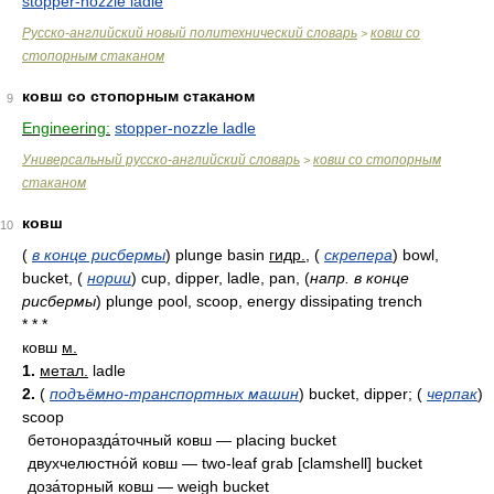
stopper-nozzle ladle
Русско-английский новый политехнический словарь
ковш со
>
стопорным стаканом
ковш со стопорным стаканом
9
Engineering:
stopper-nozzle ladle
Универсальный русско-английский словарь
ковш со стопорным
>
стаканом
ковш
10
(
в конце рисбермы
)
plunge basin
гидр.
,
(
скрепера
)
bowl,
bucket,
(
нории
)
cup, dipper, ladle, pan,
(
напр. в конце
рисбермы
)
plunge pool, scoop, energy dissipating trench
* * *
ковш
м.
1.
метал.
ladle
2.
(
подъёмно-транспортных машин
) bucket, dipper; (
черпак
)
scoop
бетоноразда́точный ковш — placing bucket
двухчелюстно́й ковш — two-leaf grab [clamshell] bucket
доза́торный ковш — weigh bucket