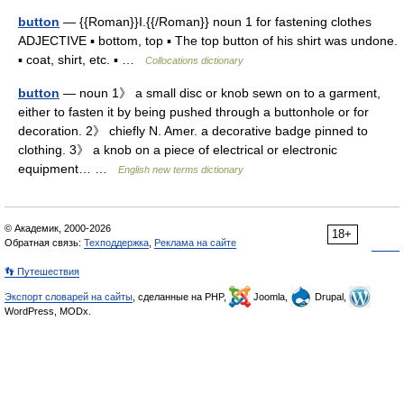
button
— {{Roman}}I.{{/Roman}} noun 1 for fastening clothes
ADJECTIVE ▪ bottom, top ▪ The top button of his shirt was undone.
▪ coat, shirt, etc. ▪ …
Collocations dictionary
button
— noun 1》 a small disc or knob sewn on to a garment,
either to fasten it by being pushed through a buttonhole or for
decoration. 2》 chiefly N. Amer. a decorative badge pinned to
clothing. 3》 a knob on a piece of electrical or electronic
equipment… …
English new terms dictionary
© Академик, 2000-2026
18+
Обратная связь:
Техподдержка
,
Реклама на сайте
👣 Путешествия
Экспорт словарей на сайты
, сделанные на PHP,
Joomla,
Drupal,
WordPress, MODx.