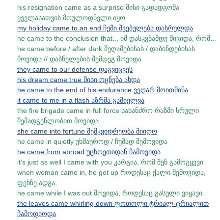
his resignation came as a surprise მისი გადადგომა
ყველასათვის მოულოდნელი იყო
my holiday came to an end ჩემი შვებულება დასრულდა
he came to the conclusion that... იმ დასკვნამდე მივიდა, რომ…
he came before / after dark შეღამებისას / დაბინდებისას
მოვიდა // დაბნელების შემდეგ მოვიდა
they came to our defense დაგვიცვეს
his dream came true მისი ოცნება ახდა
he came to the end of his endurance ვეღარ მოითმინა
it came to me in a flash აზრმა გამიელვა
the fire brigade came in full force სახანძრო რაზმი სრული
შემადგენლობით მოვიდა
she came into fortune მემკვიდრეობა მიიღო
he came in quietly უხმაუროდ / ჩუმად შემოვიდა
he came from abroad უცხოეთიდან ჩამოვიდა
it's just as well I came with you კარგია, რომ შენ გამოგყევი
when woman came in, he got up როდესაც ქალი შემოვიდა,
ფეხზე ადგა;
he came while I was out მოვიდა, როდესაც გასული ვიყავი.
the leaves came whirling down ფოთოლი ტრიალ-ტრიალით
ჩამოდიოდა