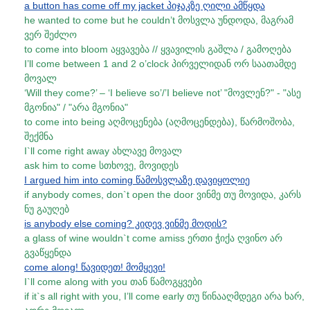
a button has come off my jacket პიჯაკზე ღილი ამწყდა
he wanted to come but he couldn’t მოსვლა უნდოდა, მაგრამ
ვერ შეძლო
to come into bloom აყვავება // ყვავილის გაშლა / გამოღება
I’ll come between 1 and 2 o’clock პირველიდან ორ საათამდე
მოვალ
‘Will they come?’ – ‘I believe so’/’I believe not’ "მოვლენ?" - "ასე
მგონია" / "არა მგონია"
to come into being აღმოცენება (აღმოცენდება), წარმოშობა,
შექმნა
I`ll come right away ახლავე მოვალ
ask him to come სთხოვე, მოვიდეს
I argued him into coming წამოსვლაზე დავიყოლიე
if anybody comes, don`t open the door ვინმე თუ მოვიდა, კარს
ნუ გაუღებ
is anybody else coming? კიდევ ვინმე მოდის?
a glass of wine wouldn`t come amiss ერთი ჭიქა ღვინო არ
გვაწყენდა
come along! წავიდეთ! მომყევი!
I`ll come along with you თან წამოგყვები
if it`s all right with you, I’ll come early თუ წინააღმდეგი არა ხარ,