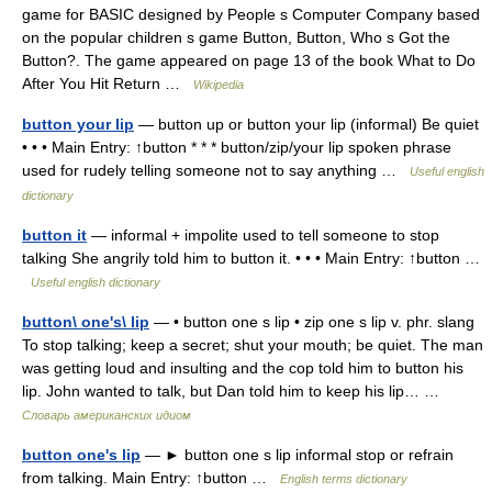
game for BASIC designed by People s Computer Company based
on the popular children s game Button, Button, Who s Got the
Button?. The game appeared on page 13 of the book What to Do
After You Hit Return …
Wikipedia
button your lip
— button up or button your lip (informal) Be quiet
• • • Main Entry: ↑button * * * button/zip/your lip spoken phrase
used for rudely telling someone not to say anything …
Useful english
dictionary
button it
— informal + impolite used to tell someone to stop
talking She angrily told him to button it. • • • Main Entry: ↑button …
Useful english dictionary
button\ one's\ lip
— • button one s lip • zip one s lip v. phr. slang
To stop talking; keep a secret; shut your mouth; be quiet. The man
was getting loud and insulting and the cop told him to button his
lip. John wanted to talk, but Dan told him to keep his lip… …
Словарь американских идиом
button one's lip
— ► button one s lip informal stop or refrain
from talking. Main Entry: ↑button …
English terms dictionary