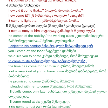
if it comes to that... საქმე თუ იქამდე მივიდა…
4 მოხდენა (მოხდება)
how did it come that...? როგორ მოხდა, რომ…?
how come it?! ეს რანაირად / როგორ / საიდან?!
it came to light that… გამოაშკარავდა, რომ…
5 მემკვიდრეობით მიღება (მიიღებს) / გადსვლა (გადავა)
it comes easy to him ადვილად გამოსდის // ეადვილება
he comes of the nobility / the working class კეთილშობილური
წარმომავლობისაა // მუშათა კლასიდანაა
I object to his coming მისი მოსვლის წინააღმდეგი ვარ
you’ll come off the loser წაგებული დარჩები
we’d like you to come კარგი იქნებოდა, რომ მოსულიყავი
to come to life გამოცოცხლება (გამოცოცხლდება)
the time has come for her to lie in დროა, მოილოგინოს
●●it is very kind of you to have come ძალიან დამავალეთ, რომ
მობრძანდით
he promised to come დამპირდა, მოვალო
I pleaded with her to come შევეხვეწე, რომ მოსულიყო
I’ll gladly come, only later სიხარულით გეწვევით, მაგრამ უფრო
მოგვიანებით
I’ll come round at six ექვსზე შემოგივლი
●●to come to rest გაჩერება (გაჩერდება)