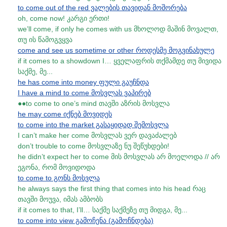
to come out of the red ვალების თავიდან მოშორება
oh, come now! კარგი ერთი!
we’ll come, if only he comes with us მხოლოდ მაშინ მოვალთ,
თუ ის წამოგვყვა
come and see us sometime or other როდესმე მოგვინახულე
if it comes to a showdown I… ყველაფრის თქმამდე თუ მივიდა
საქმე, მე...
he has come into money ფული გაუჩნდა
I have a mind to come მოსვლას ვაპირებ
●●to come to one’s mind თავში აზრის მოსვლა
he may come იქნებ მოვიდეს
to come into the market გასაყიდად შემოსვლა
I can’t make her come მოსვლას ვერ დავაძალებ
don’t trouble to come მოსვლაზე ნუ შეწუხდები!
he didn’t expect her to come მის მოსვლას არ მოელოდა // არ
ეგონა, რომ მოვიდოდა
to come to გონს მოსვლა
he always says the first thing that comes into his head რაც
თავში მოუვა, იმას ამბობს
if it comes to that, I’ll… საქმე საქმეზე თუ მიდგა, მე...
to come into view გამოჩენა (გამოჩნდება)