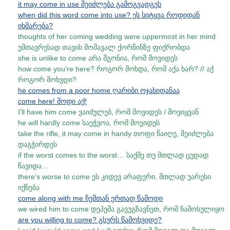
it may come in use შეიძლება გამოგვადგეს
when did this word come into use? ეს სიტყვა როდიდან
იხმარება?
thoughts of her coming wedding were uppermost in her mind
უმთავრესად თავის მომავალ ქორწინზე ფიქრობდა
she is unlike to come არა მგონია, რომ მოვიდეს
how come you’re here? როგორ მოხდა, რომ აქა ხარ? // აქ
როგორ მოხვდი?
he comes from a poor home ღარიბი ოჯახიდანაა
come here! მოდი აქ!
I’ll have him come ვაიძულებ, რომ მოვიდეს / მოვიყვან
he will hardly come საეჭვოა, რომ მოვიდეს
take the rifle, it may come in handy თოფი წაიღე, შეიძლება
დაგჭირდეს
if the worst comes to the worst… საქმე თუ მთლად ცუდად
წავიდა...
there’s worse to come ეს კიდევ არაფერი, მთლად უარესი
იქნება
come along with me ჩემთან ერთად წამოდი
we wired him to come დეპეშა გავუგზავნეთ, რომ ჩამოსულიყო
are you willing to come? გსურს წამოხვიდე?