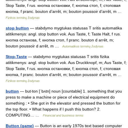
Stop Taste, f rus. кнопка остановки, f; кнопка стоп, f; стоповая
кнопка, f pranc. bouton d’arrêt, m; bouton poussoir d’arrêt, m …
Fizikos terminų žodynas
stop button
— stabdymo mygtukas statusas T sritis automatika
atitikmenys: angl. stop button vok. Aus Taste, f; Taste Halt, f rus.
кнопка останова, f; кнопка стоп, f pranc. bouton d arrêt, m;
bouton poussoir d arrêt, m …
Automatikos terminų žodynas
Stop-Taste
— stabdymo mygtukas statusas T sritis fizika
atitikmenys: angl. stop button vok. Aus Druckknopf, m; Aus Taste, f;
Stop Taste, f rus. кнопка остановки, f; кнопка стоп, f; стоповая
кнопка, f pranc. bouton d’arrêt, m; bouton poussoir d’arrêt, m …
Fizikos terminų žodynas
button
— but‧ton [ˈbʌtn] noun [countable] 1. something that you
press to make a machine or piece of electrical equipment do
something : • She got in the elevator and pressed the button for
the top floor. • What happens if I push this button? 2.
COMPUTING… …
Financial and business terms
Button (game)
— Button is an early 1970s text based computer