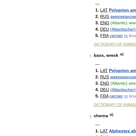
—
1
.
LAT
Polyprion
am
2
.
RUS
американск
3
.
ENG
(
Atlantic
)
wre
4
.
DEU
(
Atlantischer
5
.
FRA
cernier
m
bru
DICTIONARY
OF
ANIMA
bass
,
wreck
5
—
1
.
LAT
Polyprion
am
2
.
RUS
американск
3
.
ENG
(
Atlantic
)
wre
4
.
DEU
(
Atlantischer
5
.
FRA
cernier
m
bru
DICTIONARY
OF
ANIMA
cherna
6
—
1
.
LAT
Alphestes
af