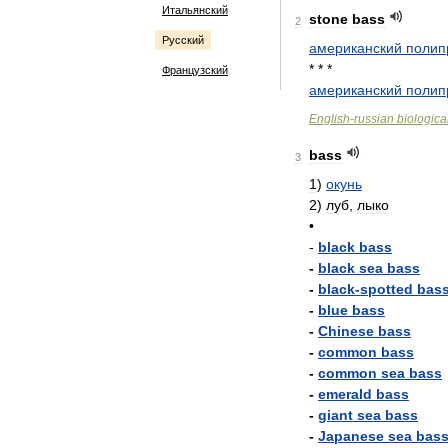
Итальянский
stone
bass
2
Русский
американский
полип
* * *
Французский
американский
полип
English
-
russian
biologica
bass
3
1
)
окунь
2
)
луб
,
лыко
•
-
black
bass
-
black
sea
bass
-
black
-
spotted
bas
-
blue
bass
-
Chinese
bass
-
common
bass
-
common
sea
bass
-
emerald
bass
-
giant
sea
bass
-
Japanese
sea
bas