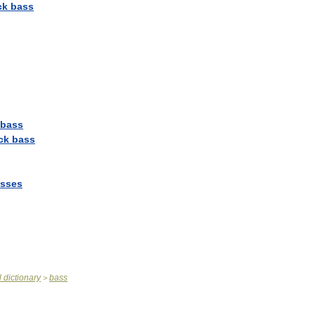
ck
bass
bass
ck
bass
sses
l
dictionary
bass
>