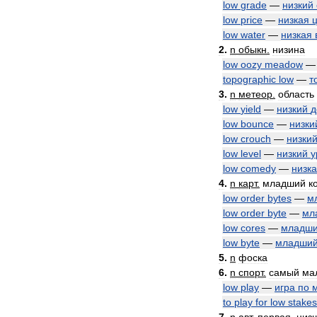
low
grade
—
низкий
low
price
—
низкая
low
water
—
низкая
2
.
n
обыкн
.
низина
low
oozy
meadow
topographic
low
—
т
3
.
n
метеор
.
область
low
yield
—
низкий
д
low
bounce
—
низки
low
crouch
—
низки
low
level
—
низкий
у
low
comedy
—
низк
4
.
n
карт
.
младший
к
low
order
bytes
—
м
low
order
byte
—
мл
low
cores
—
младш
low
byte
—
младши
5
.
n
фоска
6
.
n
спорт
.
самый
ма
low
play
—
игра
по
to
play
for
low
stakes