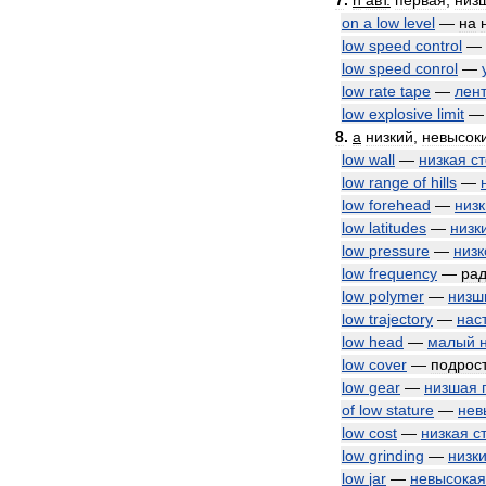
7
.
n
авт
.
первая
,
низ
on
a
low
level
—
на
low
speed
control
—
low
speed
conrol
—
low
rate
tape
—
лен
low
explosive
limit
8
.
a
низкий
,
невысок
low
wall
—
низкая
с
low
range
of
hills
—
low
forehead
—
низ
low
latitudes
—
низк
low
pressure
—
низк
low
frequency
—
ра
low
polymer
—
низш
low
trajectory
—
нас
low
head
—
малый
low
cover
—
подрост
low
gear
—
низшая
of
low
stature
—
нев
low
cost
—
низкая
с
low
grinding
—
низк
low
jar
—
невысокая