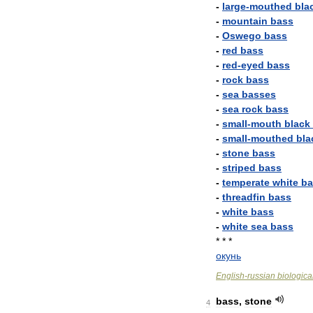
-
large
-
mouthed
bla
-
mountain
bass
-
Oswego
bass
-
red
bass
-
red
-
eyed
bass
-
rock
bass
-
sea
basses
-
sea
rock
bass
-
small
-
mouth
black
-
small
-
mouthed
bla
-
stone
bass
-
striped
bass
-
temperate
white
ba
-
threadfin
bass
-
white
bass
-
white
sea
bass
* * *
окунь
English
-
russian
biologica
bass
,
stone
4