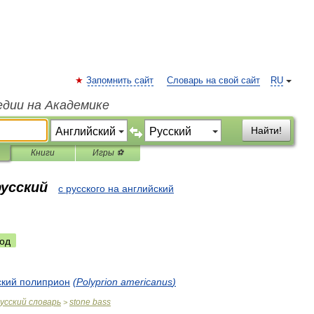
Запомнить сайт
Словарь на свой сайт
RU
едии на Академике
Найти!
Книги
Игры ⚽
русский
с русского на английский
од
ский
полиприон
(
Polyprion
americanus
)
усский
словарь
stone
bass
>