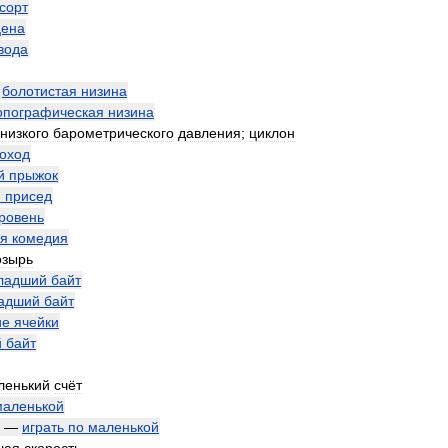
сорт
цена
вода
—
болотистая
низина
опографическая
низина
низкого
барометрического
давления
;
циклон
оход
й
прыжок
й
присед
ровень
ая
комедия
озырь
ладший
байт
адший
байт
ие
ячейки
й
байт
ленький
счёт
маленькой
—
играть
по
маленькой