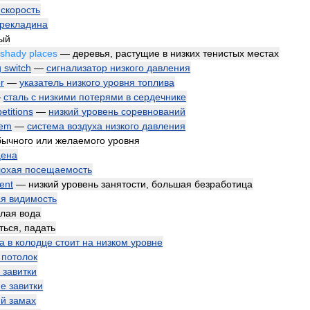
скорость
рекладина
ый
shady
places
—
деревья
,
растущие
в
низких
тенистых
местах
g
switch
—
сигнализатор
низкого
давления
r
—
указатель
низкого
уровня
топлива
—
сталь
с
низкими
потерями
в
сердечнике
etitions
—
низкий
уровень
соревнований
tem
—
система
воздуха
низкого
давления
бычного
или
желаемого
уровня
цена
лохая
посещаемость
ent
—
низкий
уровень
занятости
,
большая
безработица
ая
видимость
лая
вода
ться
,
падать
а
в
колодце
стоит
на
низком
уровне
потолок
завитки
ие
завитки
ий
замах