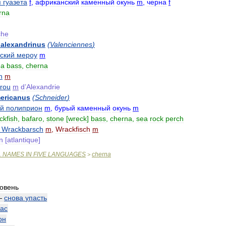
я
гуазета
f
,
африканский
каменный
окунь
m
,
черна
f
rna
che
alexandrinus
(
Valenciennes
)
ский
мероу
m
ea
bass
,
cherna
h
m
rou
m
d
’
Alexandrie
ericanus
(
Schneider
)
ий
полиприон
m
,
бурый
каменный
окунь
m
ckfish
,
bafaro
,
stone
[
wreck
]
bass
,
cherna
,
sea
rock
perch
)
Wrackbarsch
m
,
Wrackfisch
m
n
[
atlantique
]
L
NAMES
IN
FIVE
LANGUAGES
cherna
>
овень
—
снова
упасть
ас
он