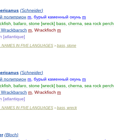
ericanus
(
Schneider
)
ий
полиприон
m
,
бурый
каменный
окунь
m
ckfish
,
bafaro
,
stone
[
wreck
]
bass
,
cherna
,
sea
rock
perch
)
Wrackbarsch
m
,
Wrackfisch
m
n
[
atlantique
]
L
NAMES
IN
FIVE
LANGUAGES
bass
,
stone
>
ericanus
(
Schneider
)
ий
полиприон
m
,
бурый
каменный
окунь
m
ckfish
,
bafaro
,
stone
[
wreck
]
bass
,
cherna
,
sea
rock
perch
)
Wrackbarsch
m
,
Wrackfisch
m
n
[
atlantique
]
L
NAMES
IN
FIVE
LANGUAGES
bass
,
wreck
>
er
(
Bloch
)