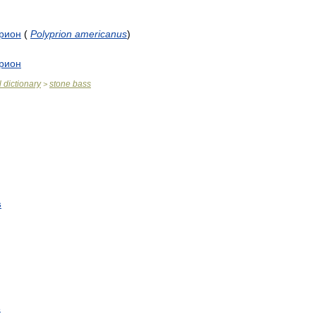
рион
(
Polyprion
americanus
)
рион
l
dictionary
stone
bass
>
s
s