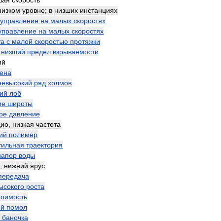
шая
скорость
низком
уровне
;
в
низших
инстанциях
управление
на
малых
скоростях
управление
на
малых
скоростях
та
с
малой
скоростью
протяжки
—
низший
предел
взрываемости
ий
тена
невысокий
ряд
холмов
кий
лоб
ие
широты
ое
давление
дио
,
низкая
частота
ий
полимер
тильная
траектория
напор
воды
,
нижний
ярус
передача
ысокого
роста
тоимость
ий
помол
баночка