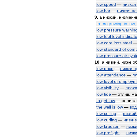
low
speed
—
низкая
low
bar
—
низкая
пе
9
.
a
низкий
,
низменн
trees
growing
in
low
,
low
pressure
warnin
low
fuel
level
indicato
low
core
loss
steel
low
standard
of
comp
low
pressure
air
sys
10
.
a
низкий
,
ниже
о
low
price
—
низкая
low
attendance
—
п
low
level
of
employm
low
visibility
—
плох
low
tide
—
отлив
,
ма
to
get
low
—
понижа
the
well
is
low
—
вод
low
ceiling
—
низкий
low
curling
—
низкие
low
krausen
—
низк
low
preflight
—
низк