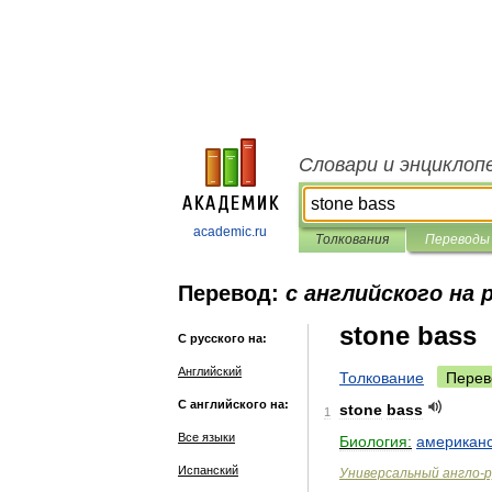
Словари и энциклоп
academic.ru
Толкования
Переводы
Перевод:
с английского на 
stone bass
С русского на:
Английский
Толкование
Перев
С английского на:
stone
bass
1
Все языки
Биология:
американ
Испанский
Универсальный
англо
-
р