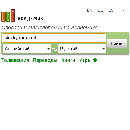
EN
DE
ES
FR
academic.ru
Словари и энциклопедии на Академике
Найти!
Толкования
Переводы
Книги
Игры ⚽