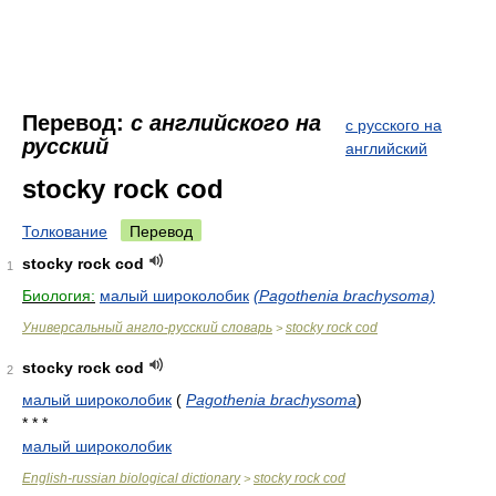
Перевод:
с английского на
с русского на
русский
английский
stocky rock cod
Толкование
Перевод
stocky rock cod
1
Биология:
малый широколобик
(Pagothenia brachysoma)
Универсальный англо-русский словарь
stocky rock cod
>
stocky rock cod
2
малый широколобик
(
Pagothenia brachysoma
)
* * *
малый широколобик
English-russian biological dictionary
stocky rock cod
>