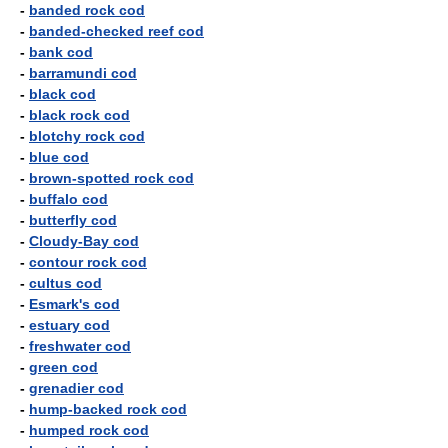
-
banded rock cod
-
banded-checked reef cod
-
bank cod
-
barramundi cod
-
black cod
-
black rock cod
-
blotchy rock cod
-
blue cod
-
brown-spotted rock cod
-
buffalo cod
-
butterfly cod
-
Cloudy-Bay cod
-
contour rock cod
-
cultus cod
-
Esmark's cod
-
estuary cod
-
freshwater cod
-
green cod
-
grenadier cod
-
hump-backed rock cod
-
humped rock cod