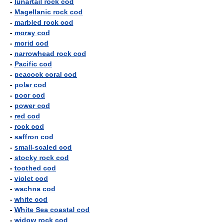
-
lunartail rock cod
-
Magellanic rock cod
-
marbled rock cod
-
moray cod
-
morid cod
-
narrowhead rock cod
-
Pacific cod
-
peacock coral cod
-
polar cod
-
poor cod
-
power cod
-
red cod
-
rock cod
-
saffron cod
-
small-scaled cod
-
stocky rock cod
-
toothed cod
-
violet cod
-
wachna cod
-
white cod
-
White Sea coastal cod
-
widow rock cod