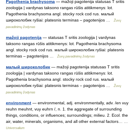
Pagothenia brachysoma
— mažoji pagotenija statusas T sritis
zoologija | vardynas taksono rangas rūšis atitikmenys: lot.
Pagothenia brachysoma angl. stocky rock cod rus. малый
широколобик ryšiai: platesnis terminas – pagotenijos …
Žuvų
pavadinimų žodynas
mažoji pagotenija
— statusas T sritis zoologija | vardynas
taksono rangas rūšis atitikmenys: lot. Pagothenia brachysoma
angl. stocky rock cod rus. малый широколобик ryšiai: platesnis
terminas – pagotenijos …
Žuvų pavadinimų žodynas
малый широколобик
— mažoji pagotenija statusas T sritis
zoologija | vardynas taksono rangas rūšis atitikmenys: lot.
Pagothenia brachysoma angl. stocky rock cod rus. малый
широколобик ryšiai: platesnis terminas – pagotenijos …
Žuvų
pavadinimų žodynas
environment
— environmental, adj. environmentally, adv. /en vuy
reuhn meuhnt, vuy euhrn /, n. 1. the aggregate of surrounding
things, conditions, or influences; surroundings; milieu. 2. Ecol. the
air, water, minerals, organisms, and all other external factors… …
Universalium