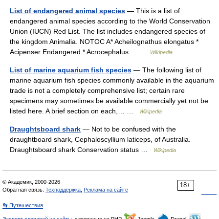
List of endangered animal species
— This is a list of
endangered animal species according to the World Conservation
Union (IUCN) Red List. The list includes endangered species of
the kingdom Animalia. NOTOC A* Acheilognathus elongatus *
Acipenser Endangered * Acrocephalus… …
Wikipedia
List of marine aquarium fish species
— The following list of
marine aquarium fish species commonly available in the aquarium
trade is not a completely comprehensive list; certain rare
specimens may sometimes be available commercially yet not be
listed here. A brief section on each,… …
Wikipedia
Draughtsboard shark
— Not to be confused with the
draughtboard shark, Cephaloscyllium laticeps, of Australia.
Draughtsboard shark Conservation status …
Wikipedia
© Академик, 2000-2026
18+
Обратная связь:
Техподдержка
,
Реклама на сайте
👣 Путешествия