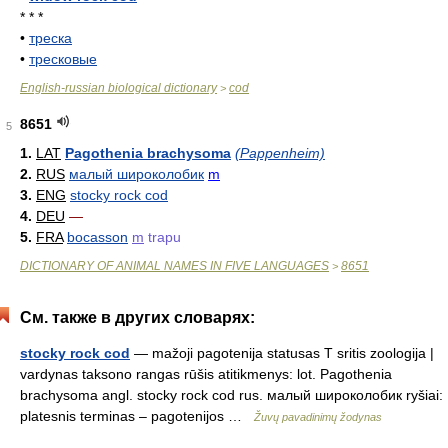
* * *
•
треска
•
тресковые
English-russian biological dictionary
cod
>
8651
5
1.
LAT
Pagothenia brachysoma
(Pappenheim)
2.
RUS
малый широколобик
m
3.
ENG
stocky rock cod
4.
DEU
—
5.
FRA
bocasson
m
trapu
DICTIONARY OF ANIMAL NAMES IN FIVE LANGUAGES
8651
>
См. также в других словарях:
stocky rock cod
— mažoji pagotenija statusas T sritis zoologija |
vardynas taksono rangas rūšis atitikmenys: lot. Pagothenia
brachysoma angl. stocky rock cod rus. малый широколобик ryšiai:
platesnis terminas – pagotenijos …
Žuvų pavadinimų žodynas