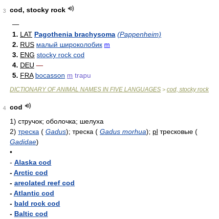
cod, stocky rock
3
—
1.
LAT
Pagothenia brachysoma
(Pappenheim)
2.
RUS
малый широколобик
m
3.
ENG
stocky rock cod
4.
DEU
—
5.
FRA
bocasson
m
trapu
DICTIONARY OF ANIMAL NAMES IN FIVE LANGUAGES
cod, stocky rock
>
cod
4
1)
стручок; оболочка; шелуха
2)
треска
(
Gadus
)
; треска
(
Gadus morhua
)
;
pl
тресковые
(
Gadidae
)
•
-
Alaska cod
-
Arctic cod
-
areolated reef cod
-
Atlantic cod
-
bald rock cod
-
Baltic cod