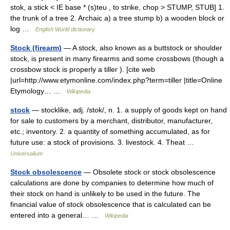
stok, a stick < IE base * (s)teu , to strike, chop > STUMP, STUB] 1.
the trunk of a tree 2. Archaic a) a tree stump b) a wooden block or
log …
English World dictionary
Stock (firearm)
— A stock, also known as a buttstock or shoulder
stock, is present in many firearms and some crossbows (though a
crossbow stock is properly a tiller ). [cite web
|url=http://www.etymonline.com/index.php?term=tiller |title=Online
Etymology… …
Wikipedia
stock
— stocklike, adj. /stok/, n. 1. a supply of goods kept on hand
for sale to customers by a merchant, distributor, manufacturer,
etc.; inventory. 2. a quantity of something accumulated, as for
future use: a stock of provisions. 3. livestock. 4. Theat …
Universalium
Stock obsolescence
— Obsolete stock or stock obsolescence
calculations are done by companies to determine how much of
their stock on hand is unlikely to be used in the future. The
financial value of stock obsolescence that is calculated can be
entered into a general… …
Wikipedia