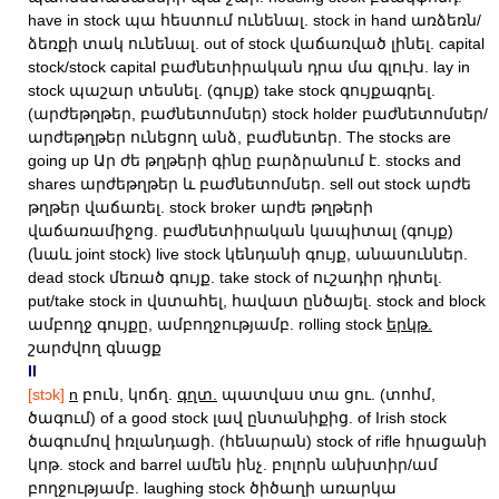
have in stock պա հեստում ունենալ. stock in hand առձեռն/
ձեռքի տակ ունենալ. out of stock վաճառված լինել. capital
stock/stock capital բաժնետիրական դրա մա գլուխ. lay in
stock պաշար տեսնել. (գույք) take stock գույքագրել.
(արժեթղթեր, բաժնետոմսեր) stock holder բաժնետոմսեր/
արժեթղթեր ունեցող անձ, բաժնետեր. The stocks are
going up Ար ժե թղթերի գինը բարձրանում է. stocks and
shares արժեթղթեր և բաժնետոմսեր. sell out stock արժե
թղթեր վաճառել. stock broker արժե թղթերի
վաճառամիջոց. բաժնետիրական կապիտալ (գույք)
(նաև joint stock) live stock կենդանի գույք, անասուններ.
dead stock մեռած գույք. take stock of ուշադիր դիտել.
put/take stock in վստահել, հավատ ընծայել. stock and block
ամբողջ գույքը, ամբողջությամբ. rolling stock
երկթ.
շարժվող գնացք
II
[stɔk]
n
բուն, կոճղ.
գղտ.
պատվաս տա ցու. (տոհմ,
ծագում) of a good stock լավ ընտանիքից. of Irish stock
ծագումով իռլանդացի. (հենարան) stock of rifle հրացանի
կոթ. stock and barrel ամեն ինչ. բոլորն անխտիր/ամ
բողջությամբ. laughing stock ծիծաղի առարկա