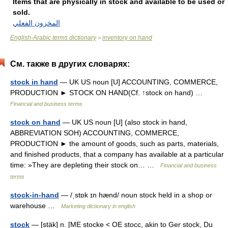
Items that are physically in stock and available to be used or
sold.
المخزون الفعلي
English-Arabic terms dictionary
inventory on hand
>
См. также в других словарях:
stock in hand
— UK US noun [U] ACCOUNTING, COMMERCE,
PRODUCTION ► STOCK ON HAND(Cf. ↑stock on hand) …
Financial and business terms
stock on hand
— UK US noun [U] (also stock in hand,
ABBREVIATION SOH) ACCOUNTING, COMMERCE,
PRODUCTION ► the amount of goods, such as parts, materials,
and finished products, that a company has available at a particular
time: »They are depleting their stock on… …
Financial and business
terms
stock-in-hand
— /ˌstɒk ɪn hænd/ noun stock held in a shop or
warehouse …
Marketing dictionary in english
stock
— [stäk] n. [ME stocke < OE stocc, akin to Ger stock, Du