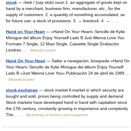
stock
— /stɒk / (say stok) noun 1. an aggregate of goods kept on
hand by a merchant, business firm, manufacturer, etc., for the
supply of customers. 2. a quantity of something accumulated, as
for future use: a stock of provisions. 3. → livestock. 4. →… …
Hand on Your Heart
— «Hand On Your Heart» Sencillo de Kylie
Minogue del álbum Enjoy Yourself Lado B Just Wanna Love You
Formato 7 Single, 12 Maxi Single, Cassette Single Grabación
Londres …
Wikipedia Español
Hand On Your Heart
— Saltar a navegación, búsqueda «Hand On
Your Heart» Sencillo de Kylie Minogue del álbum Enjoy Yourself
Lado B «Just Wanna Love You» Publicación 24 de abril de 1989 …
Wikipedia Español
stock exchange
— stock market A market in which security are
bought and sold, prices being controlled by supply and demand.
Stock markets have developed hand in hand with capitalism since
the 17th century, constantly growing in importance and complexity.
The… …
Big dictionary of business and management