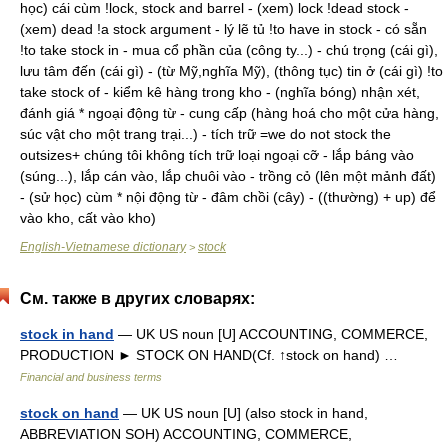
học) cái cùm !lock, stock and barrel - (xem) lock !dead stock -
(xem) dead !a stock argument - lý lẽ tủ !to have in stock - có sẵn
!to take stock in - mua cổ phần của (công ty...) - chú trọng (cái gì),
lưu tâm đến (cái gì) - (từ Mỹ,nghĩa Mỹ), (thông tục) tin ở (cái gì) !to
take stock of - kiểm kê hàng trong kho - (nghĩa bóng) nhận xét,
đánh giá * ngoại động từ - cung cấp (hàng hoá cho một cửa hàng,
súc vật cho một trang trại...) - tích trữ =we do not stock the
outsizes+ chúng tôi không tích trữ loại ngoại cỡ - lắp báng vào
(súng...), lắp cán vào, lắp chuôi vào - trồng cỏ (lên một mảnh đất)
- (sử học) cùm * nội động từ - đâm chồi (cây) - ((thường) + up) để
vào kho, cất vào kho)
English-Vietnamese dictionary
stock
>
См. также в других словарях:
stock in hand
— UK US noun [U] ACCOUNTING, COMMERCE,
PRODUCTION ► STOCK ON HAND(Cf. ↑stock on hand) …
Financial and business terms
stock on hand
— UK US noun [U] (also stock in hand,
ABBREVIATION SOH) ACCOUNTING, COMMERCE,