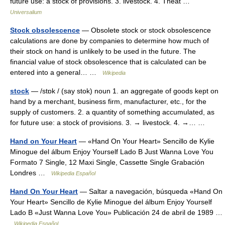
future use: a stock of provisions. 3. livestock. 4. Theat …
Universalium
Stock obsolescence
— Obsolete stock or stock obsolescence
calculations are done by companies to determine how much of
their stock on hand is unlikely to be used in the future. The
financial value of stock obsolescence that is calculated can be
entered into a general… …
Wikipedia
stock
— /stɒk / (say stok) noun 1. an aggregate of goods kept on
hand by a merchant, business firm, manufacturer, etc., for the
supply of customers. 2. a quantity of something accumulated, as
for future use: a stock of provisions. 3. → livestock. 4. →… …
Hand on Your Heart
— «Hand On Your Heart» Sencillo de Kylie
Minogue del álbum Enjoy Yourself Lado B Just Wanna Love You
Formato 7 Single, 12 Maxi Single, Cassette Single Grabación
Londres …
Wikipedia Español
Hand On Your Heart
— Saltar a navegación, búsqueda «Hand On
Your Heart» Sencillo de Kylie Minogue del álbum Enjoy Yourself
Lado B «Just Wanna Love You» Publicación 24 de abril de 1989 …
Wikipedia Español