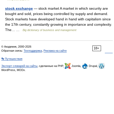
stock exchange
— stock market A market in which security are
bought and sold, prices being controlled by supply and demand.
Stock markets have developed hand in hand with capitalism since
the 17th century, constantly growing in importance and complexity.
The… …
Big dictionary of business and management
© Академик, 2000-2026
18+
Обратная связь:
Техподдержка
,
Реклама на сайте
👣 Путешествия
Экспорт словарей на сайты
, сделанные на PHP,
Joomla,
Drupal,
WordPress, MODx.