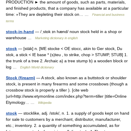
PRODUCTION ► the amount of goods, such as parts, materials,
and finished products, that a company has available at a particular
time: »They are depleting their stock on… …
Financial and business
terms
stock-in-hand
— /ˌstɒk ɪn hænd/ noun stock held in a shop or
warehouse …
Marketing dictionary in english
stock
— [stäk] n. [ME stocke < OE stocc, akin to Ger stock, Du
stok, a stick < IE base * (s)teu , to strike, chop > STUMP, STUB] 1.
the trunk of a tree 2. Archaic a) a tree stump b) a wooden block or
log …
English World dictionary
Stock (firearm)
— A stock, also known as a buttstock or shoulder
stock, is present in many firearms and some crossbows (though a
crossbow stock is properly a tiller ). [cite web
|url=http://www.etymonline.com/index.php?term=tiller |title=Online
Etymology… …
Wikipedia
stock
— stocklike, adj. /stok/, n. 1. a supply of goods kept on hand
for sale to customers by a merchant, distributor, manufacturer,
etc.; inventory. 2. a quantity of something accumulated, as for