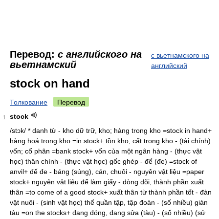
Перевод:
с английского на
с вьетнамского на
вьетнамский
английский
stock on hand
Толкование
Перевод
stock
1
/stɔk/ * danh từ - kho dữ trữ, kho; hàng trong kho =stock in hand+
hàng hoá trong kho =in stock+ tồn kho, cất trong kho - (tài chính)
vốn; cổ phân =bank stock+ vốn của một ngân hàng - (thực vật
học) thân chính - (thực vật học) gốc ghép - để (đe) =stock of
anvil+ đế đe - báng (súng), cán, chuôi - nguyên vật liệu =paper
stock+ nguyên vật liệu để làm giấy - dòng dõi, thành phần xuất
thân =to come of a good stock+ xuất thân từ thành phần tốt - đàn
vật nuôi - (sinh vật học) thể quần tập, tập đoàn - (số nhiều) giàn
tàu =on the stocks+ đang đóng, đang sửa (tàu) - (số nhiều) (sử