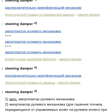
steering damper
6
распределительно-демпфирующий механизм
Англо-русский словарь по гражданской авиации
steering damper
>
steering damper
7
амортизатор рулевого механизма
* * *
амортизатор рулевого механизма
* * *
амортизатор рулевого механизма
English-russian automobile dictionary
steering damper
>
steering damper
8
распределительно-демпфирующий механизм
Англо-русский словарь по авиации
steering damper
>
steering damper
9
1)
авто.
амортизатор рулевого механизма
2)
амортизатор рулевого механизма (для гашения толчков,
передающихся от управляемых колёс на рулевое колесо при