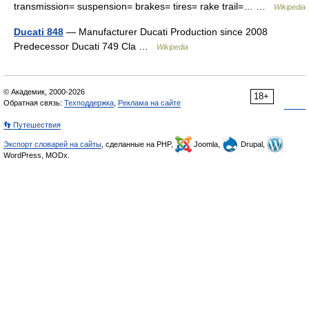
transmission= suspension= brakes= tires= rake trail=… …
Wikipedia
Ducati 848
— Manufacturer Ducati Production since 2008
Predecessor Ducati 749 Cla …
Wikipedia
© Академик, 2000-2026
18+
Обратная связь:
Техподдержка
,
Реклама на сайте
👣 Путешествия
Экспорт словарей на сайты
, сделанные на PHP,
Joomla,
Drupal,
WordPress, MODx.