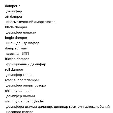
damper n
демпфер
air damper
пневматический амортизатор
blade damper
демпфер лопасти
bogie damper
цилиндр - демпфер
damp runway
влажная ВПП
friction damper
фрикционный демпфер
roll damper
демпфер крена
rotor support damper
демпфер опоры ротора
shimmy damper
демпфер шимми
shimmy damper cylinder
демпфера шимми цилиндр, цилиндр гасителя автоколебаний
носового колеса