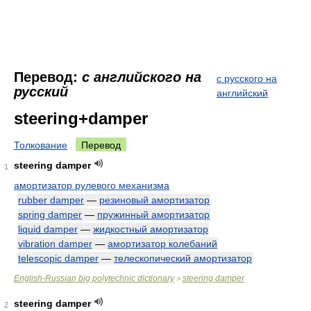
Перевод:
с английского на
с русского на
русский
английский
steering+damper
Толкование
Перевод
steering damper
1
амортизатор рулевого механизма
rubber damper
—
резиновый амортизатор
spring damper
—
пружинный амортизатор
liquid damper
—
жидкостный амортизатор
vibration damper
—
амортизатор колебаний
telescopic damper
—
телескопический амортизатор
English-Russian big polytechnic dictionary
steering damper
>
steering damper
2