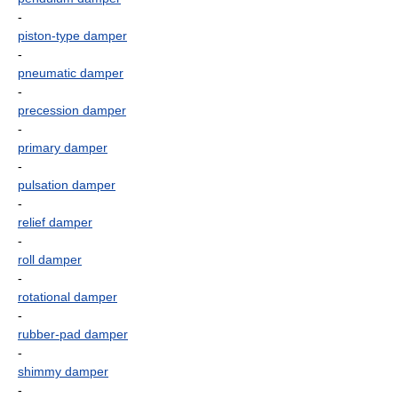
-
piston-type damper
-
pneumatic damper
-
precession damper
-
primary damper
-
pulsation damper
-
relief damper
-
roll damper
-
rotational damper
-
rubber-pad damper
-
shimmy damper
-