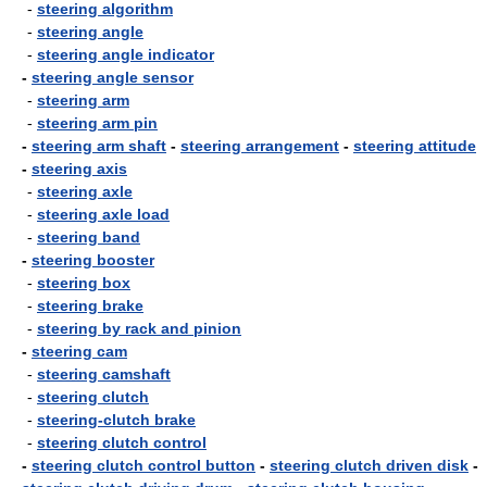
-
steering algorithm
-
steering angle
-
steering angle indicator
-
steering angle sensor
-
steering arm
-
steering arm pin
-
steering arm shaft
-
steering arrangement
-
steering attitude
-
steering axis
-
steering axle
-
steering axle load
-
steering band
-
steering booster
-
steering box
-
steering brake
-
steering by rack and pinion
-
steering cam
-
steering camshaft
-
steering clutch
-
steering-clutch brake
-
steering clutch control
-
steering clutch control button
-
steering clutch driven disk
-