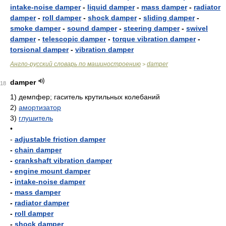
intake-noise damper
-
liquid damper
-
mass damper
-
radiator
damper
-
roll damper
-
shock damper
-
sliding damper
-
smoke damper
-
sound damper
-
steering damper
-
swivel
damper
-
telescopic damper
-
torque vibration damper
-
torsional damper
-
vibration damper
Англо-русский словарь по машиностроению
damper
>
damper
18
1)
демпфер; гаситель крутильных колебаний
2)
амортизатор
3)
глушитель
•
-
adjustable friction damper
-
chain damper
-
crankshaft vibration damper
-
engine mount damper
-
intake-noise damper
-
mass damper
-
radiator damper
-
roll damper
-
shock damper