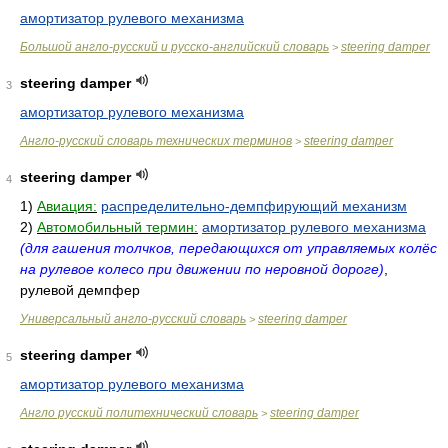
амортизатор рулевого механизма
Большой англо-русский и русско-английский словарь
steering damper
>
steering damper
3
амортизатор рулевого механизма
Англо-русский словарь технических терминов
steering damper
>
steering damper
4
1)
Авиация:
распределительно-демпфирующий механизм
2)
Автомобильный термин:
амортизатор рулевого механизма
(для гашения толчков, передающихся от управляемых колёс
на рулевое колесо при движении по неровной дороге)
,
рулевой демпфер
Универсальный англо-русский словарь
steering damper
>
steering damper
5
амортизатор рулевого механизма
Англо русский политехнический словарь
steering damper
>