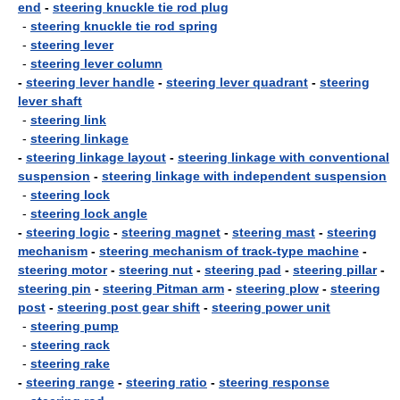
end
-
steering knuckle tie rod plug
-
steering knuckle tie rod spring
-
steering lever
-
steering lever column
-
steering lever handle
-
steering lever quadrant
-
steering
lever shaft
-
steering link
-
steering linkage
-
steering linkage layout
-
steering linkage with conventional
suspension
-
steering linkage with independent suspension
-
steering lock
-
steering lock angle
-
steering logic
-
steering magnet
-
steering mast
-
steering
mechanism
-
steering mechanism of track-type machine
-
steering motor
-
steering nut
-
steering pad
-
steering pillar
-
steering pin
-
steering Pitman arm
-
steering plow
-
steering
post
-
steering post gear shift
-
steering power unit
-
steering pump
-
steering rack
-
steering rake
-
steering range
-
steering ratio
-
steering response