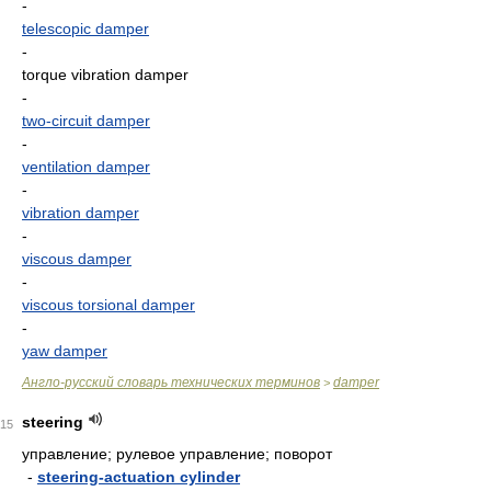
-
telescopic damper
-
torque vibration damper
-
two-circuit damper
-
ventilation damper
-
vibration damper
-
viscous damper
-
viscous torsional damper
-
yaw damper
Англо-русский словарь технических терминов
damper
>
steering
15
управление; рулевое управление; поворот
-
steering-actuation cylinder