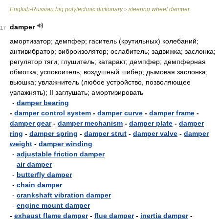
English-Russian big polytechnic dictionary
steering wheel damper
>
damper
17
амортизатор; демпфер; гаситель (крутильных) колебаний;
антивибратор; виброизолятор; ослабитель; задвижка; заслонка;
регулятор тяги; глушитель; катаракт; демпфер; демпферная
обмотка; успокоитель; воздушный шибер; дымовая заслонка;
вьюшка; увлажнитель (любое устройство, позволяющее
увлажнять); II заглушать; амортизировать
-
damper bearing
-
damper control system
-
damper curve
-
damper frame
-
damper gear
-
damper mechanism
-
damper plate
-
damper
ring
-
damper spring
-
damper strut
-
damper valve
-
damper
weight
-
damper winding
-
adjustable friction damper
-
air damper
-
butterfly damper
-
chain damper
-
crankshaft vibration damper
-
engine mount damper
-
exhaust flame damper
-
flue damper
-
inertia damper
-