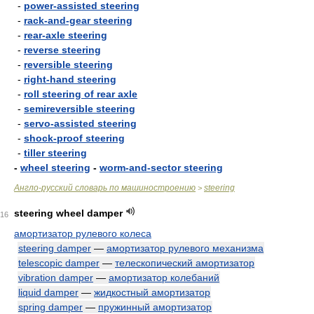
-
power-assisted steering
-
rack-and-gear steering
-
rear-axle steering
-
reverse steering
-
reversible steering
-
right-hand steering
-
roll steering of rear axle
-
semireversible steering
-
servo-assisted steering
-
shock-proof steering
-
tiller steering
-
wheel steering
-
worm-and-sector steering
Англо-русский словарь по машиностроению
steering
>
steering wheel damper
16
амортизатор рулевого колеса
steering damper
—
амортизатор рулевого механизма
telescopic damper
—
телескопический амортизатор
vibration damper
—
амортизатор колебаний
liquid damper
—
жидкостный амортизатор
spring damper
—
пружинный амортизатор