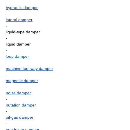
-
hydraulic damper
-
lateral damper
-
liquid-type damper
-
liquid damper
-
loop damper
-
machine tool way damper
-
magnetic damper
-
noise damper
-
nutation damper
-
oil-gas damper
-
pendulum damper