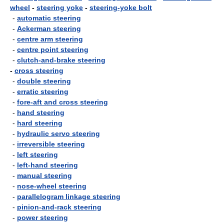
wheel
-
steering yoke
-
steering-yoke bolt
-
automatic steering
-
Ackerman steering
-
centre arm steering
-
centre point steering
-
clutch-and-brake steering
-
cross steering
-
double steering
-
erratic steering
-
fore-aft and cross steering
-
hand steering
-
hard steering
-
hydraulic servo steering
-
irreversible steering
-
left steering
-
left-hand steering
-
manual steering
-
nose-wheel steering
-
parallelogram linkage steering
-
pinion-and-rack steering
-
power steering