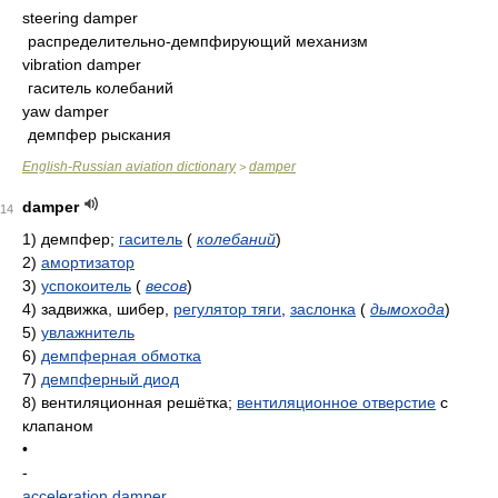
steering damper
распределительно-демпфирующий механизм
vibration damper
гаситель колебаний
yaw damper
демпфер рыскания
English-Russian aviation dictionary
damper
>
damper
14
1)
демпфер;
гаситель
(
колебаний
)
2)
амортизатор
3)
успокоитель
(
весов
)
4)
задвижка, шибер,
регулятор тяги
,
заслонка
(
дымохода
)
5)
увлажнитель
6)
демпферная обмотка
7)
демпферный диод
8)
вентиляционная решётка;
вентиляционное отверстие
с
клапаном
•
-
acceleration damper