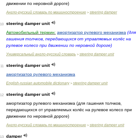
движении по неровной дороге)
Англо-русский словарь по машиностроению
steering damper
>
steering damper unit
10
Автомобильный термин:
амортизатор рулевого механизма
(для
гашения толчков, передающихся от управляемых колёс на
рулевое колесо при движении по неровной дороге)
Универсальный англо-русский словарь
steering damper unit
>
steering damper unit
11
амортизатор рулевого механизма
English-russian automobile dictionary
steering damper unit
>
steering damper unit
12
амортизатор рулевого механизма (для гашения толчков,
передающихся от управляемых колёс на рулевое колесо при
движении по неровной дороге)
Англо-русский словарь по машиностроению
steering damper unit
>
damper
13