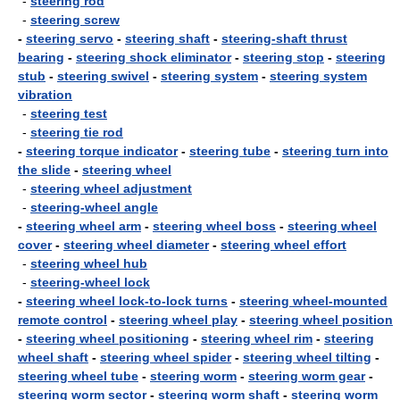
-
steering rod
-
steering screw
-
steering servo
-
steering shaft
-
steering-shaft thrust
bearing
-
steering shock eliminator
-
steering stop
-
steering
stub
-
steering swivel
-
steering system
-
steering system
vibration
-
steering test
-
steering tie rod
-
steering torque indicator
-
steering tube
-
steering turn into
the slide
-
steering wheel
-
steering wheel adjustment
-
steering-wheel angle
-
steering wheel arm
-
steering wheel boss
-
steering wheel
cover
-
steering wheel diameter
-
steering wheel effort
-
steering wheel hub
-
steering-wheel lock
-
steering wheel lock-to-lock turns
-
steering wheel-mounted
remote control
-
steering wheel play
-
steering wheel position
-
steering wheel positioning
-
steering wheel rim
-
steering
wheel shaft
-
steering wheel spider
-
steering wheel tilting
-
steering wheel tube
-
steering worm
-
steering worm gear
-
steering worm sector
-
steering worm shaft
-
steering worm