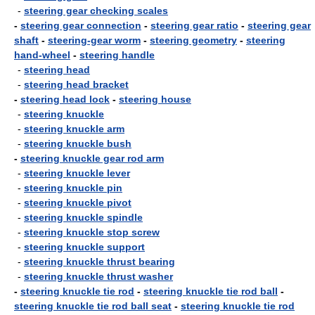
-
steering gear checking scales
-
steering gear connection
-
steering gear ratio
-
steering gear
shaft
-
steering-gear worm
-
steering geometry
-
steering
hand-wheel
-
steering handle
-
steering head
-
steering head bracket
-
steering head lock
-
steering house
-
steering knuckle
-
steering knuckle arm
-
steering knuckle bush
-
steering knuckle gear rod arm
-
steering knuckle lever
-
steering knuckle pin
-
steering knuckle pivot
-
steering knuckle spindle
-
steering knuckle stop screw
-
steering knuckle support
-
steering knuckle thrust bearing
-
steering knuckle thrust washer
-
steering knuckle tie rod
-
steering knuckle tie rod ball
-
steering knuckle tie rod ball seat
-
steering knuckle tie rod