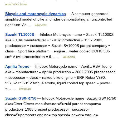
automotive terms
Bicycle and motorcycle dynamics
— A computer generated,
simplified model of bike and rider demonstrating an uncontrolled
right turn. An …
Wikipedia
Suzuki TL1000S
— Infobox Motorcycle name = Suzuki TL1000S
aka = Tillis manufacturer = Suzuki production = 1997 2001
predecessor = successor = Suzuki SV1000S parent company =
class = Sport bike platform = engine = water cooled DOHC 996
cm³ V twin transmission = 6… …
Wikipedia
Aprilia Tuono
— Infobox Motorcycle name = Aprilia RSV Tuono
aka = manufacturer = Aprilia production = 2002 2005 predecessor
= successor = class = naked bike engine = BRP Rotax V990,
997,62 cc 60° V twin, 4 stroke, liquid cooled top speed = power
=… …
Wikipedia
Suzuki GSX-R750
— Infobox Motorcycle name=Suzuki GSX R750
aka=Gixer Gixxer manufacturer=Suzuki parent company=
production=1985 present predecessor= successor=
class=Supersports engine= top speed= power= torque=