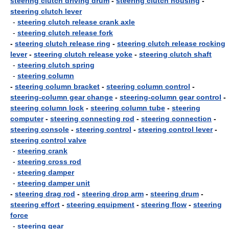
steering clutch driving drum
-
steering clutch housing
-
steering clutch lever
-
steering clutch release crank axle
-
steering clutch release fork
-
steering clutch release ring
-
steering clutch release rocking
lever
-
steering clutch release yoke
-
steering clutch shaft
-
steering clutch spring
-
steering column
-
steering column bracket
-
steering column control
-
steering-column gear change
-
steering-column gear control
-
steering column lock
-
steering column tube
-
steering
computer
-
steering connecting rod
-
steering connection
-
steering console
-
steering control
-
steering control lever
-
steering control valve
-
steering crank
-
steering cross rod
-
steering damper
-
steering damper unit
-
steering drag rod
-
steering drop arm
-
steering drum
-
steering effort
-
steering equipment
-
steering flow
-
steering
force
-
steering gear