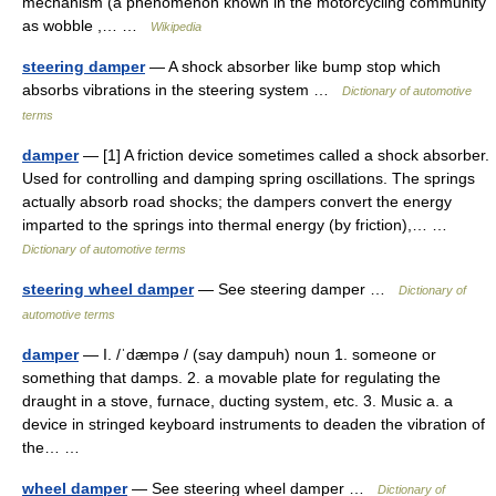
mechanism (a phenomenon known in the motorcycling community
as wobble ,… …
Wikipedia
steering damper
— A shock absorber like bump stop which
absorbs vibrations in the steering system …
Dictionary of automotive
terms
damper
— [1] A friction device sometimes called a shock absorber.
Used for controlling and damping spring oscillations. The springs
actually absorb road shocks; the dampers convert the energy
imparted to the springs into thermal energy (by friction),… …
Dictionary of automotive terms
steering wheel damper
— See steering damper …
Dictionary of
automotive terms
damper
— I. /ˈdæmpə / (say dampuh) noun 1. someone or
something that damps. 2. a movable plate for regulating the
draught in a stove, furnace, ducting system, etc. 3. Music a. a
device in stringed keyboard instruments to deaden the vibration of
the… …
wheel damper
— See steering wheel damper …
Dictionary of