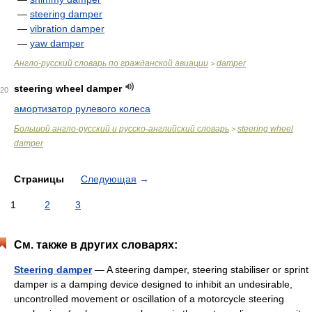
—
steering damper
—
vibration damper
—
yaw damper
Англо-русский словарь по гражданской авиации
damper
>
steering wheel damper
20
амортизатор рулевого колеса
Большой англо-русский и русско-английский словарь
steering wheel
>
damper
Страницы
Следующая
→
1
2
3
См. также в других словарях:
Steering damper
— A steering damper, steering stabiliser or sprint
damper is a damping device designed to inhibit an undesirable,
uncontrolled movement or oscillation of a motorcycle steering