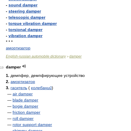
-
sound damper
-
steering damper
-
telescopic damper
-
torque vibration damper
-
torsional damper
-
vibration damper
* * *
амортизатор
English-russian automobile dictionary
damper
>
damper
19
1.
демпфер, демпфирующее устройство
2.
амортизатор
3.
гаситель
(
колебаний
)
—
air damper
—
blade damper
—
bogie damper
—
friction damper
—
roll damper
—
rotor support damper
—
shimmy damper