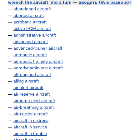
wrench the aircraft into a turn
—
вводить ЛА в разворот
—
abandoned aircraft
—
aborted aircraft
—
acrobatic aircraft
—
active ECM aircraft
—
administrative aircraft
—
advanced aircraft
—
advanced-trainer aircraft
—
aerobatic aircraft
—
aerobatic training aircraft
—
aerodynamic-test aircraft
—
aft-engined aircraft
—
ailing aircraft
—
air alert aircraft
—
air reserve aircraft
—
airborne alert aircraft
—
air-breathing aircraft
—
air-carrier aircraft
—
aircraft in distress
—
aircraft in service
—
aircraft in trouble