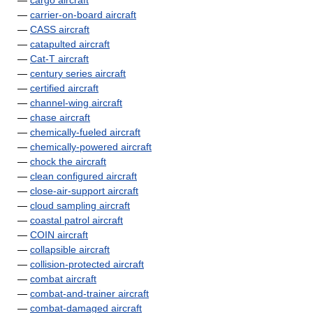
—
cargo aircraft
—
carrier-on-board aircraft
—
CASS aircraft
—
catapulted aircraft
—
Cat-T aircraft
—
century series aircraft
—
certified aircraft
—
channel-wing aircraft
—
chase aircraft
—
chemically-fueled aircraft
—
chemically-powered aircraft
—
chock the aircraft
—
clean configured aircraft
—
close-air-support aircraft
—
cloud sampling aircraft
—
coastal patrol aircraft
—
COIN aircraft
—
collapsible aircraft
—
collision-protected aircraft
—
combat aircraft
—
combat-and-trainer aircraft
—
combat-damaged aircraft