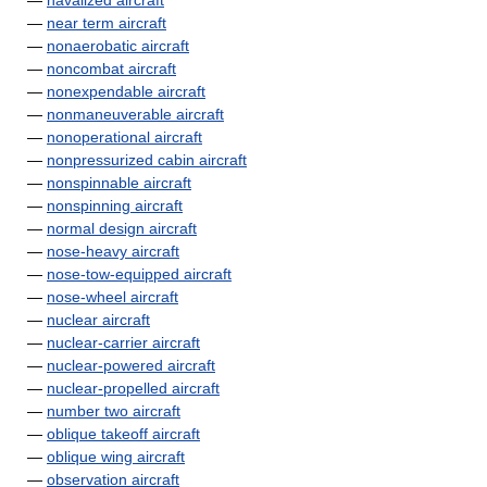
—
navalized aircraft
—
near term aircraft
—
nonaerobatic aircraft
—
noncombat aircraft
—
nonexpendable aircraft
—
nonmaneuverable aircraft
—
nonoperational aircraft
—
nonpressurized cabin aircraft
—
nonspinnable aircraft
—
nonspinning aircraft
—
normal design aircraft
—
nose-heavy aircraft
—
nose-tow-equipped aircraft
—
nose-wheel aircraft
—
nuclear aircraft
—
nuclear-carrier aircraft
—
nuclear-powered aircraft
—
nuclear-propelled aircraft
—
number two aircraft
—
oblique takeoff aircraft
—
oblique wing aircraft
—
observation aircraft