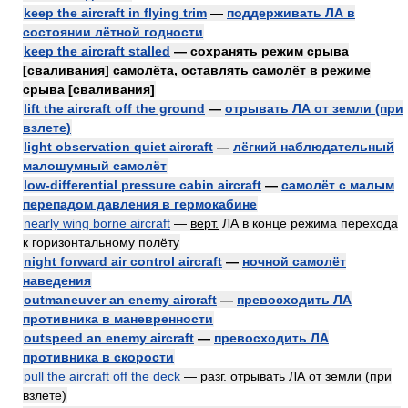
keep the aircraft in flying trim
—
поддерживать ЛА в
состоянии лётной годности
keep the aircraft stalled
— сохранять режим срыва
[сваливания] самолёта, оставлять самолёт в режиме
срыва [сваливания]
lift the aircraft off the ground
—
отрывать ЛА от земли (при
взлете)
light observation quiet aircraft
—
лёгкий наблюдательный
малошумный самолёт
low-differential pressure cabin aircraft
—
самолёт с малым
перепадом давления в гермокабине
nearly wing borne aircraft
—
верт.
ЛА в конце режима перехода
к горизонтальному полёту
night forward air control aircraft
—
ночной самолёт
наведения
outmaneuver an enemy aircraft
—
превосходить ЛА
противника в маневренности
outspeed an enemy aircraft
—
превосходить ЛА
противника в скорости
pull the aircraft off the deck
—
разг.
отрывать ЛА от земли (при
взлете)