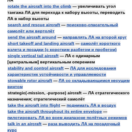
ЛА
rotate the aircraft into the climb
— увеличивать угол
тангажа ЛА для перехода к набору высоты, переводить
ЛА в набор высоты
search and rescue aircraft
—
поисково-спасательный
самолёт или вертолёт
send the aircraft around
—
направлять ЛА на второй круг
short takeoff and landing aircraft
—
самолёт короткого
взлета и посадки (с коротким разбегом и пробегом)
single vertical tail aircraft
— ЛА с одинарным
[центральным] вертикальным оперением
stability and control aircraft
—
ЛА для исследования
характеристик устойчивости и управляемости
stowable rotor aircraft
—
ЛА со складывающимся несущим
винтом
strategic(-mission, -purpose) aircraft — ЛА стратегического
назначения; стратегический самолёт
take the aircraft into flight
—
поднимать ЛА в воздух
take the aircraft throughout its entire envelope
—
пилотировать ЛА во всем диапазоне полётных режимов
talk in an aircraft
—
раза выводить ЛА на посадочный
курс