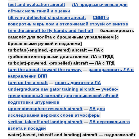
test and evaluation aircraft
—
ЛА предназначенные для
лётных испытаний и оценки
tilt wing-deflected slipstream aircraft
—
СВВП с
поворотным крылом и отклоняемой струей от винтов
trim the aircraft to fly hands-and-feet off
— балансировать
самолёт для полёта с брошенным управлением [с
брошенными ручкой и педалями]
turbofan(-engined, -powered) aircraft — ЛА с
турбовентиляторными двигателями, ЛА с ТРДД
turbojet(-powered, -propelled) aircraft — ЛА с ТРД
turn the aircraft toward the runway
—
разворачивать ЛА в
направлении ВПП
turn up the aircraft
—
гонять двигатели ЛА
undergraduate navigator training aircraft
—
учебно-
тренировочный самолёт для повышенной лётной
подготовки штурманов
upper atmosphere research aircraft
—
ЛА для
исследования верхних слоев атмосферы
vertical takeoff and landing aircraft
—
ЛА вертикального
взлета и посадки
water(-based, takeoff and landing) aircraft — гидросамолёт