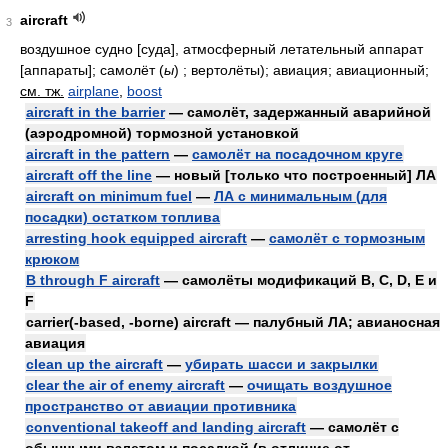
aircraft
3
воздушное судно [суда], атмосферный летательный аппарат
[аппараты]; самолёт
(
ы
)
; вертолёты); авиация; авиационный;
см. тж.
airplane
,
boost
aircraft in the barrier
— самолёт, задержанный аварийной
(аэродромной) тормозной установкой
aircraft in the pattern
—
самолёт на посадочном круге
aircraft off the line
— новый [только что построенный] ЛА
aircraft on minimum fuel
—
ЛА с минимальным (для
посадки) остатком топлива
arresting hook equipped aircraft
—
самолёт с тормозным
крюком
B through F aircraft
— самолёты модификаций B, C, D, E и
F
carrier(-based, -borne) aircraft — палубный ЛА; авианосная
авиация
clean up the aircraft
—
убирать шасси и закрылки
clear the air of enemy aircraft
—
очищать воздушное
пространство от авиации противника
conventional takeoff and landing aircraft
— самолёт с