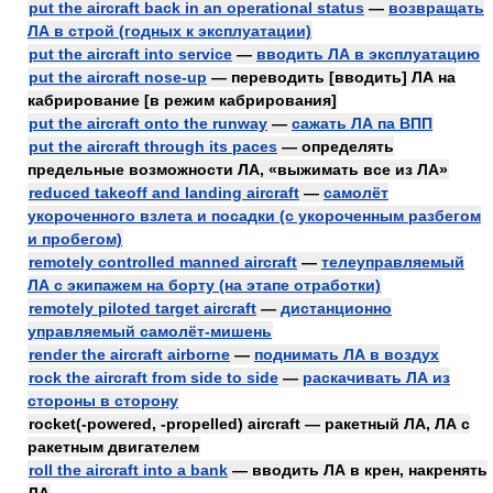
put the aircraft back in an operational status
—
возвращать
ЛА в строй (годных к эксплуатации)
put the aircraft into service
—
вводить ЛА в эксплуатацию
put the aircraft nose-up
— переводить [вводить] ЛА на
кабрирование [в режим кабрирования]
put the aircraft onto the runway
—
сажать ЛА па ВПП
put the aircraft through its paces
— определять
предельные возможности ЛА, «выжимать все из ЛА»
reduced takeoff and landing aircraft
—
самолёт
укороченного взлета и посадки (с укороченным разбегом
и пробегом)
remotely controlled manned aircraft
—
телеуправляемый
ЛА с экипажем на борту (на этапе отработки)
remotely piloted target aircraft
—
дистанционно
управляемый самолёт-мишень
render the aircraft airborne
—
поднимать ЛА в воздух
rock the aircraft from side to side
—
раскачивать ЛА из
стороны в сторону
rocket(-powered, -propelled) aircraft — ракетный ЛА, ЛА с
ракетным двигателем
roll the aircraft into a bank
— вводить ЛА в крен, накренять