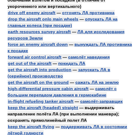
обычными взлетом и посадкой (в отличие от
укороченного или вертикального)
drive off enemy aircraft
—
отгонять ЛА противника
drop the aircraft onlo main wheels
—
опускать ЛА на
главные колеса (при посадке)
earth resources survey aircraft
—
ЛА для исследования
ресурсов Земли
force an enemy aircraft down
—
вынуждать ЛА противника
к посадке
forward air control aircraft
—
самолёт наведения
get out of the aircraft
—
покидать ЛА
get the aircraft into production
—
запускать ЛА в
(серийное) производство
get the aircraft on the ground
—
сажать ЛА на землю
high-differential pressure cabin aircraft
—
самолёт с
большим перепадом давления в гермокабине
in-flight refueling tanker aircraft
—
самолёт-заправщик
keep the aircraft (headed) straight
— выдерживать
направление полёта ЛА (при выполнении маневра);
сохранять прямолинейный полет ЛА
keep the aircraft flying
—
поддерживать ЛА в состоянии
лётной годности