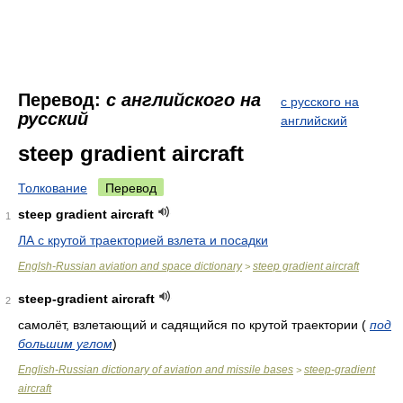
Перевод:
с английского на
с русского на
русский
английский
steep gradient aircraft
Толкование
Перевод
steep gradient aircraft
1
ЛА с крутой траекторией взлета и посадки
Englsh-Russian aviation and space dictionary
steep gradient aircraft
>
steep-gradient aircraft
2
самолёт, взлетающий и садящийся по крутой траектории
(
под
большим углом
)
English-Russian dictionary of aviation and missile bases
steep-gradient
>
aircraft