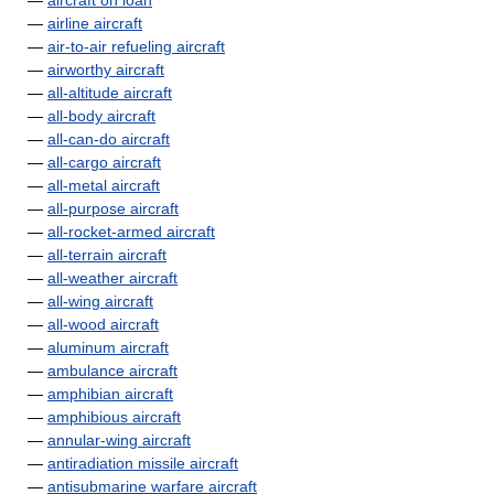
—
aircraft on loan
—
airline aircraft
—
air-to-air refueling aircraft
—
airworthy aircraft
—
all-altitude aircraft
—
all-body aircraft
—
all-can-do aircraft
—
all-cargo aircraft
—
all-metal aircraft
—
all-purpose aircraft
—
all-rocket-armed aircraft
—
all-terrain aircraft
—
all-weather aircraft
—
all-wing aircraft
—
all-wood aircraft
—
aluminum aircraft
—
ambulance aircraft
—
amphibian aircraft
—
amphibious aircraft
—
annular-wing aircraft
—
antiradiation missile aircraft
—
antisubmarine warfare aircraft