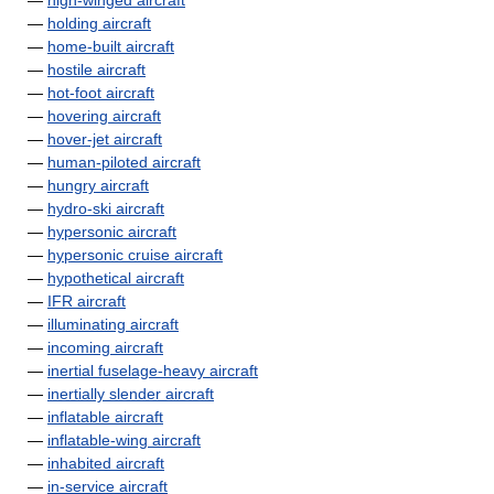
—
high-winged aircraft
—
holding aircraft
—
home-built aircraft
—
hostile aircraft
—
hot-foot aircraft
—
hovering aircraft
—
hover-jet aircraft
—
human-piloted aircraft
—
hungry aircraft
—
hydro-ski aircraft
—
hypersonic aircraft
—
hypersonic cruise aircraft
—
hypothetical aircraft
—
IFR aircraft
—
illuminating aircraft
—
incoming aircraft
—
inertial fuselage-heavy aircraft
—
inertially slender aircraft
—
inflatable aircraft
—
inflatable-wing aircraft
—
inhabited aircraft
—
in-service aircraft