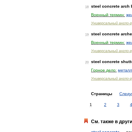
steel
concrete
arch
18
Военный
термин:
же
Универсальный
англо
-
р
steel
concrete
arch
19
Военный
термин:
же
Универсальный
англо
-
р
steel
concrete
shutt
20
Горное
дело:
металл
Универсальный
англо
-
р
Страницы
След
1
2
3
См
.
также
в
друг