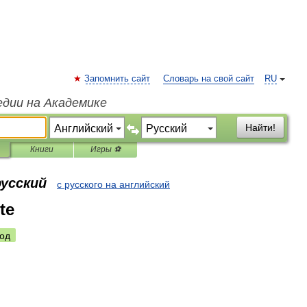
Запомнить сайт
Словарь на свой сайт
RU
едии на Академике
Найти!
Книги
Игры ⚽
русский
с русского на английский
te
од