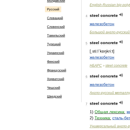
Молдавский
English
-
Russian
big
poly
Русский
steel
concrete
4
Словацкий
железобетон
Словенский
Большой
англо
-
русский
Тамильский
steel
concrete
5
Турецкий
[
͵sti:lʹkɒŋkri:t
]
Украинский
железобетон
Финский
НБАРС
steel
concrete
>
Французский
steel
concrete
6
Хорватский
железобетон
Чешский
Англо
-
русский
металлу
Шведский
steel
concrete
7
1
)
Общая
лексика:
ж
2
)
Техника:
сталь
-
бе
Универсальный
англо
-
р