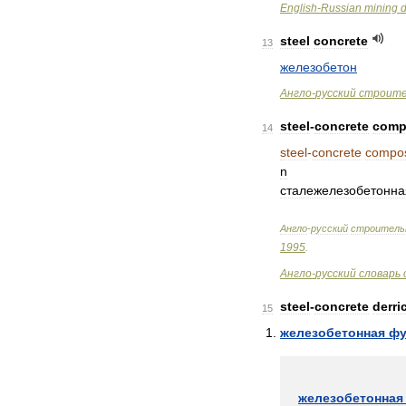
English
-
Russian
mining
d
steel
concrete
13
железобетон
Англо
-
русский
строит
steel
-
concrete
comp
14
steel
-
concrete
compos
n
сталежелезобетонна
Англо
-
русский
строитель
1995
.
Англо
-
русский
словарь
steel
-
concrete
derri
15
железобетонная
фу
железобетонная