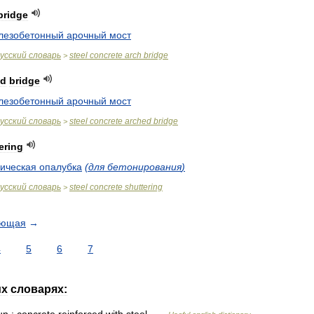
bridge
лезобетонный
арочный
мост
усский
словарь
steel
concrete
arch
bridge
>
ed
bridge
лезобетонный
арочный
мост
усский
словарь
steel
concrete
arched
bridge
>
ering
ическая
опалубка
(
для
бетонирования
)
усский
словарь
steel
concrete
shuttering
>
ующая
→
4
5
6
7
их
словарях: