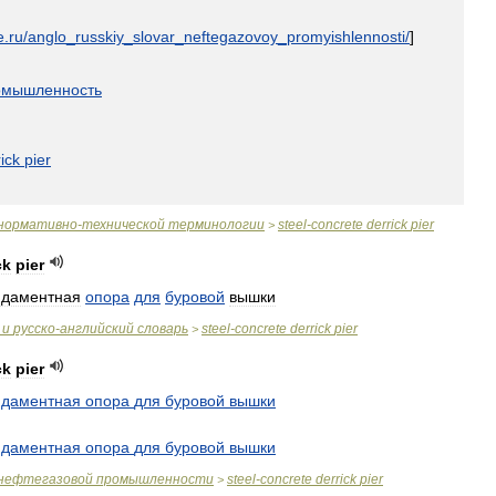
e
.
ru
/
anglo
_
russkiy
_
slovar
_
neftegazovoy
_
promyishlennosti
/
]
омышленность
ick
pier
нормативно
-
технической
терминологии
steel
-
concrete
derrick
pier
>
ck
pier
даментная
опора
для
буровой
вышки
и
русско
-
английский
словарь
steel
-
concrete
derrick
pier
>
ck
pier
даментная
опора
для
буровой
вышки
даментная
опора
для
буровой
вышки
нефтегазовой
промышленности
steel
-
concrete
derrick
pier
>