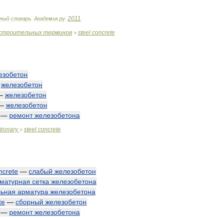
2011
ный
словарь
.
Академик
.
ру
.
.
строительных
терминов
steel
concrete
>
езобетон
—
железобетон
—
железобетон
—
железобетон
—
ремонт
железобетона
tionary
steel
concrete
>
ncrete
—
слабый
железобетон
матурная
сетка
железобетона
льная
арматура
железобетона
te
—
сборный
железобетон
—
ремонт
железобетона