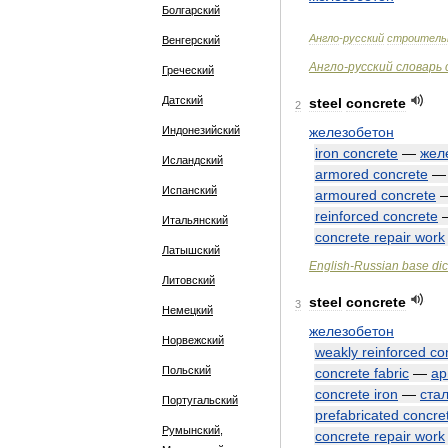
Болгарский
Англо
-
русский
строитель
Венгерский
Англо
-
русский
словарь
Греческий
Датский
steel
concrete
2
Индонезийский
железобетон
iron
concrete
—
жел
Исландский
armored
concrete
Испанский
armoured
concrete
reinforced
concrete
Итальянский
concrete
repair
work
Латышский
English
-
Russian
base
dic
Литовский
steel
concrete
3
Немецкий
железобетон
Норвежский
weakly
reinforced
co
Польский
concrete
fabric
—
ар
concrete
iron
—
ста
Португальский
prefabricated
concre
Румынский,
concrete
repair
work