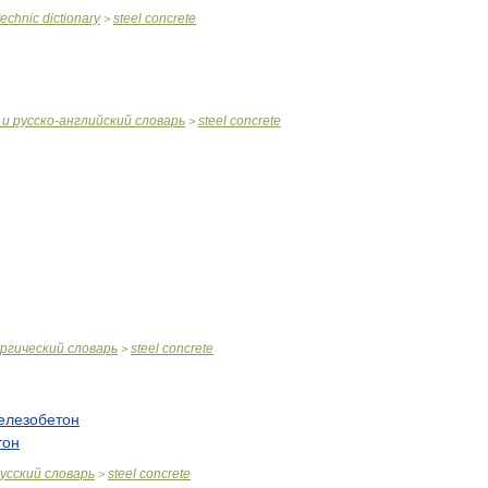
technic
dictionary
steel
concrete
>
и
русско
-
английский
словарь
steel
concrete
>
ргический
словарь
steel
concrete
>
елезобетон
тон
усский
словарь
steel
concrete
>