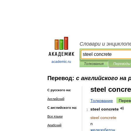
Словари и энциклоп
academic.ru
Толкования
Переводы
Перевод:
с английского на 
steel concre
С русского на:
Английский
Толкование
Перев
С английского на:
steel
concrete
1
Все языки
steel
concrete
n
Арабский
железобетон