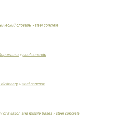
нический
словарь
steel
concrete
>
дорожника
steel
concrete
>
c
dictionary
steel
concrete
>
ry
of
aviation
and
missile
bases
steel
concrete
>