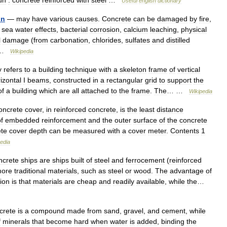
un
:
concrete
reinforced
with
steel
…
Useful
english
dictionary
on
—
may
have
various
causes
.
Concrete
can
be
damaged
by
fire
,
,
sea
water
effects
,
bacterial
corrosion
,
calcium
leaching
,
physical
l
damage
(
from
carbonation
,
chlorides
,
sulfates
and
distilled
…
Wikipedia
y
refers
to
a
building
technique
with
a
skeleton
frame
of
vertical
izontal
I
beams
,
constructed
in
a
rectangular
grid
to
support
the
of
a
building
which
are
all
attached
to
the
frame
.
The
… …
Wikipedia
oncrete
cover
,
in
reinforced
concrete
,
is
the
least
distance
f
embedded
reinforcement
and
the
outer
surface
of
the
concrete
ete
cover
depth
can
be
measured
with
a
cover
meter
.
Contents
1
edia
ncrete
ships
are
ships
built
of
steel
and
ferrocement
(
reinforced
ore
traditional
materials
,
such
as
steel
or
wood
.
The
advantage
of
ion
is
that
materials
are
cheap
and
readily
available
,
while
the
…
crete
is
a
compound
made
from
sand
,
gravel
,
and
cement
,
while
f
minerals
that
become
hard
when
water
is
added
,
binding
the