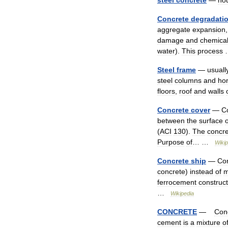
steel
concrete
—
no
Concrete
degradati
aggregate
expansion
damage
and
chemica
water
).
This
process
Steel
frame
—
usuall
steel
columns
and
hor
floors
,
roof
and
walls
Concrete
cover
—
C
between
the
surface
o
(
ACI
130
).
The
concr
Purpose
of
… …
Wikip
Concrete
ship
—
Co
concrete
)
instead
of
m
ferrocement
construct
…
Wikipedia
CONCRETE
—
Con
cement
is
a
mixture
o