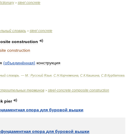
ictionary
steel
concrete
>
ельный
словарь
steel
concrete
>
osite
construction
ite
construction
я
(
объединённая
)
конструкция
ный
словарь
. —
М
.
:
Русский
Язык
.
С
.
Н
.
Корчемкина
,
С
.
К
.
Кашкина
,
С
.
В
.
Курбатова
.
строительных
терминов
steel
-
concrete
composite
construction
>
ck
pier
ндаментная
опора
для
буровой
вышки
фундаментная
опора
для
буровой
вышки