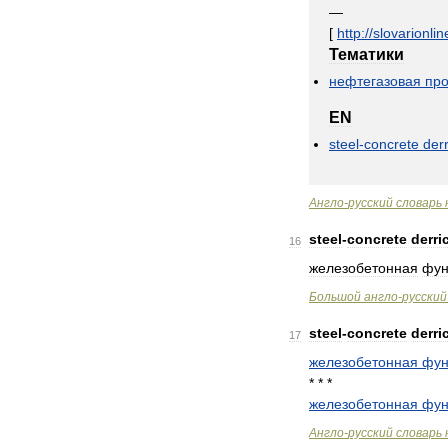
—
[
http:
//
slovarionlin
Тематики
нефтегазовая
пр
EN
steel
-
concrete
derr
Англо
-
русский
словарь
steel
-
concrete
derri
16
железобетонная
фун
Большой
англо
-
русский
steel
-
concrete
derri
17
железобетонная
фун
* * *
железобетонная
фун
Англо
-
русский
словарь