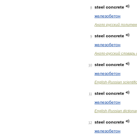
steel
concrete
8
железобетон
Англо
русский
политех
steel
concrete
9
железобетон
Англо
-
русский
словарь
steel
concrete
10
железобетон
English
-
Russian
scientifi
steel
concrete
11
железобетон
English
-
Russian
dictiona
steel
concrete
12
железобетон