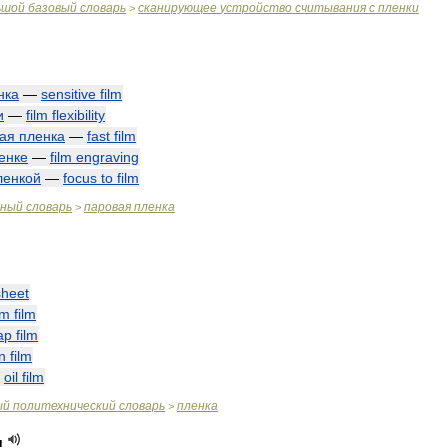
ьшой
базовый
словарь
сканирующее
устройство
считывания
с
пленки
>
нка
—
sensitive
film
и
—
film
flexibility
ная
пленка
—
fast
film
енке
—
film
engraving
ленкой
—
focus
to
film
чный
словарь
паровая
пленка
>
sheet
am
film
ap
film
in
film
—
oil
film
ый
политехнический
словарь
пленка
>
и