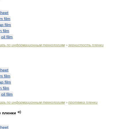
sheet
am
film
ap
film
in
film
—
oil
film
варь
по
информационным
технологиям
зернистость
пленки
>
sheet
am
film
ap
film
in
film
—
oil
film
варь
по
информационным
технологиям
протяжка
пленки
>
е
пленки
sheet