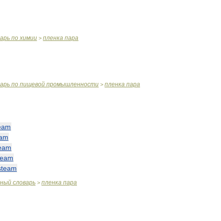
варь
по
химии
пленка
пара
>
варь
по
пищевой
промышленности
пленка
пара
>
eam
eam
eam
team
steam
чный
словарь
пленка
пара
>