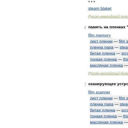
* * *
steam
blaket
Русско
-
английский
пол
память
на
пленках
6
film
memory
лист
пленки
—
film
пленка
пара
—
ste
битая
пленка
—
scr
тонкая
пленка
—
th
масляная
пленка
Русско
-
английский
бол
сканирующее
устр
7
film
scanner
лист
пленки
—
film
пленка
пара
—
ste
битая
пленка
—
scr
тонкая
пленка
—
th
масляная
пленка