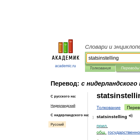
Словари и энциклоп
academic.ru
Толкования
Переводы
Перевод:
с нидерландского 
statsinstell
С русского на:
Нидерландский
Толкование
Перев
С нидерландского на:
statsinstelling
1
Русский
прил
.
общ
.
государственн