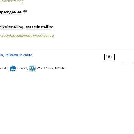
statsinstelling
>
чреждение
rijksinstelling
,
staatsinstelling
государственное
учреждение
>
ка
,
Реклама на сайте
18+
omla,
Drupal,
WordPress, MODx.