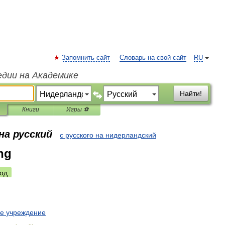
Запомнить сайт
Словарь на свой сайт
RU
едии на Академике
Найти!
Книги
Игры ⚽
на русский
с русского на нидерландский
ing
од
ое
учреждение