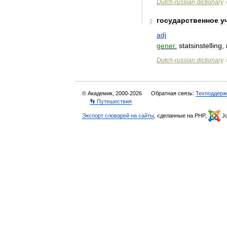
Dutch
-
russian
dictionary
государственное
у
2
adj
gener
.
statsinstelling
,
Dutch
-
russian
dictionary
© Академик, 2000-2026
Обратная связь:
Техподдерж
👣 Путешествия
Экспорт словарей на сайты
, сделанные на PHP,
Jo