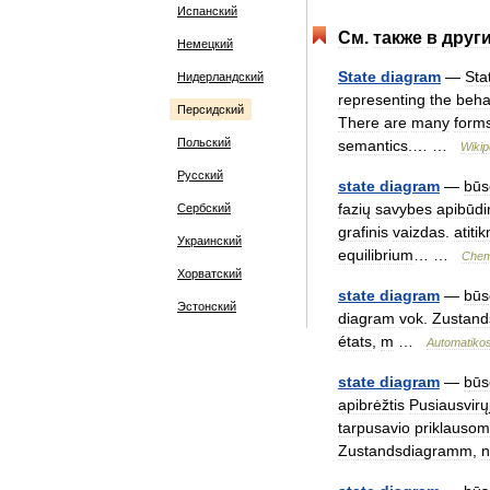
Испанский
См
.
также
в
друг
Немецкий
State
diagram
—
Sta
Нидерландский
representing
the
beha
Персидский
There
are
many
form
Польский
semantics
.… …
Wikip
Русский
state
diagram
—
būs
fazių
savybes
apibūdi
Сербский
grafinis
vaizdas
.
atiti
Украинский
equilibrium
… …
Chem
Хорватский
state
diagram
—
būs
Эстонский
diagram
vok
.
Zustan
états
,
m
…
Automatiko
state
diagram
—
būs
apibrėžtis
Pusiausvirų
tarpusavio
priklauso
Zustandsdiagramm
,
n