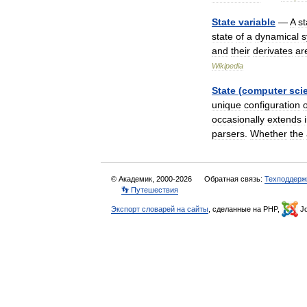
State
variable
—
A
st
state
of
a
dynamical
s
and
their
derivates
ar
Wikipedia
State
(
computer
sci
unique
configuration
o
occasionally
extends
parsers
.
Whether
the
© Академик, 2000-2026
Обратная связь:
Техподдерж
👣 Путешествия
Экспорт словарей на сайты
, сделанные на PHP,
Jo