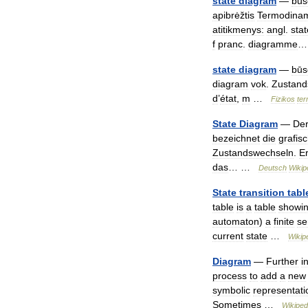
state
diagram
—
būs
apibrėžtis
Termodina
atitikmenys:
angl
.
stat
f
pranc
.
diagramme
…
state
diagram
—
būs
diagram
vok
.
Zustan
d
’
état
,
m
…
Fizikos
ter
State
Diagram
—
De
bezeichnet
die
grafis
Zustandswechseln
.
E
das
… …
Deutsch
Wikip
State
transition
tabl
table
is
a
table
showi
automaton
)
a
finite
se
current
state
…
Wikip
Diagram
—
Further
i
process
to
add
a
new
symbolic
representati
Sometimes
…
Wikiped