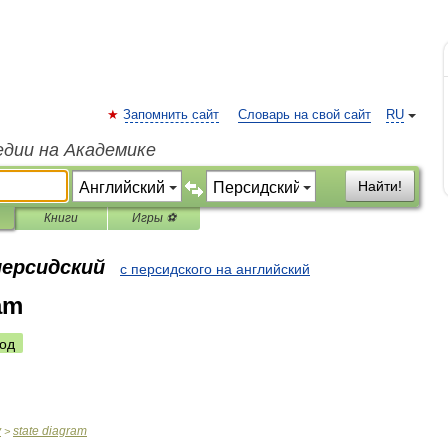
Запомнить сайт
Словарь на свой сайт
RU
едии на Академике
Найти!
Книги
Игры ⚽
персидский
с персидского на английский
am
од
y
state
diagram
>