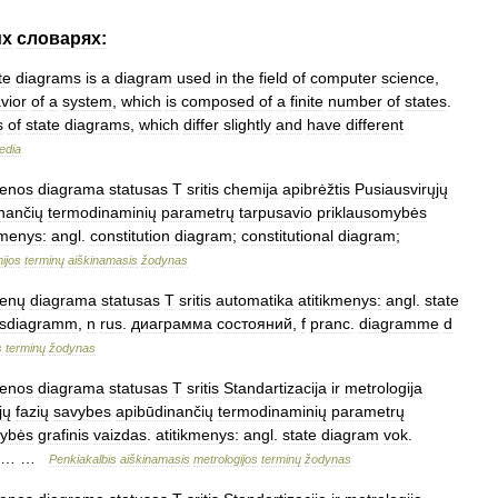
их
словарях:
te
diagrams
is
a
diagram
used
in
the
field
of
computer
science
,
vior
of
a
system
,
which
is
composed
of
a
finite
number
of
states
.
s
of
state
diagrams
,
which
differ
slightly
and
have
different
edia
enos
diagrama
statusas
T
sritis
chemija
apibrėžtis
Pusiausvirųjų
nančių
termodinaminių
parametrų
tarpusavio
priklausomybės
kmenys:
angl
.
constitution
diagram
;
constitutional
diagram
;
ijos
terminų
aiškinamasis
žodynas
enų
diagrama
statusas
T
sritis
automatika
atitikmenys:
angl
.
state
dsdiagramm
,
n
rus
.
диаграмма
состояний
,
f
pranc
.
diagramme
d
s
terminų
žodynas
enos
diagrama
statusas
T
sritis
Standartizacija
ir
metrologija
jų
fazių
savybes
apibūdinančių
termodinaminių
parametrų
mybės
grafinis
vaizdas
.
atitikmenys:
angl
.
state
diagram
vok
.
… …
Penkiakalbis
aiškinamasis
metrologijos
terminų
žodynas