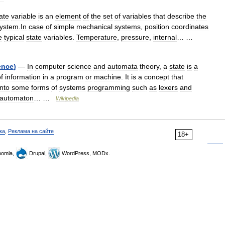
ate
variable
is
an
element
of
the
set
of
variables
that
describe
the
ystem
.
In
case
of
simple
mechanical
systems
,
position
coordinates
e
typical
state
variables
.
Temperature
,
pressure
,
internal
… …
ence
)
—
In
computer
science
and
automata
theory
,
a
state
is
a
f
information
in
a
program
or
machine
.
It
is
a
concept
that
into
some
forms
of
systems
programming
such
as
lexers
and
automaton
… …
Wikipedia
ка
,
Реклама на сайте
18+
omla,
Drupal,
WordPress, MODx.