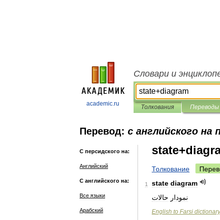
Словари и энциклоп
academic.ru
Толкования
Переводы
Перевод:
с английского на 
state+diagr
С персидского на:
Английский
Толкование
Перев
С английского на:
state
diagram
1
Все языки
نمودار
Арабский
English
to
Farsi
dictionar