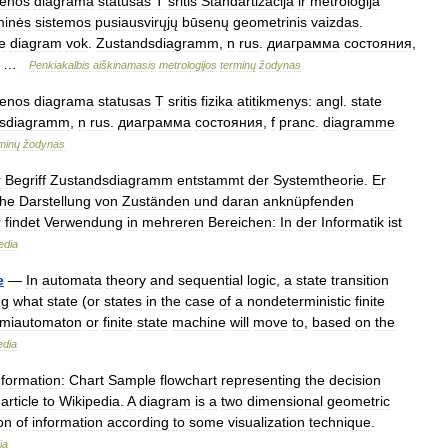
enos
diagrama
statusas
T
sritis
Standartizacija
ir
metrologija
minės
sistemos
pusiausvirųjų
būsenų
geometrinis
vaizdas
.
e
diagram
vok
.
Zustandsdiagramm
,
n
rus
.
диаграмма
состояния
,
 …
Penkiakalbis
aiškinamasis
metrologijos
terminų
žodynas
enos
diagrama
statusas
T
sritis
fizika
atitikmenys:
angl
.
state
dsdiagramm
,
n
rus
.
диаграмма
состояния
,
f
pranc
.
diagramme
minų
žodynas
r
Begriff
Zustandsdiagramm
entstammt
der
Systemtheorie
.
Er
che
Darstellung
von
Zuständen
und
daran
anknüpfenden
r
findet
Verwendung
in
mehreren
Bereichen:
In
der
Informatik
ist
edia
e
—
In
automata
theory
and
sequential
logic
,
a
state
transition
ng
what
state
(
or
states
in
the
case
of
a
nondeterministic
finite
miautomaton
or
finite
state
machine
will
move
to
,
based
on
the
edia
nformation:
Chart
Sample
flowchart
representing
the
decision
article
to
Wikipedia
.
A
diagram
is
a
two
dimensional
geometric
on
of
information
according
to
some
visualization
technique
.
ia