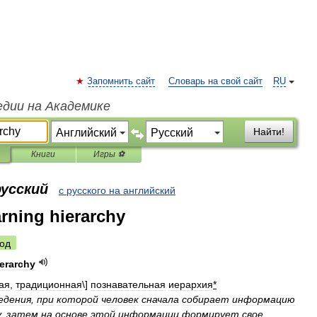
Запомнить сайт
Словарь на свой сайт
RU
едии на Академике
Найти!
Книги
Игры ⚽
русский
с русского на английский
arning hierarchy
од
ierarchy
ая
,
традиционная
\]
познавательная
иерархия
*
едения
,
при
которой
человек
сначала
собирает
информацию
у
,
затем
на
основе
этой
информации
формирует
свое