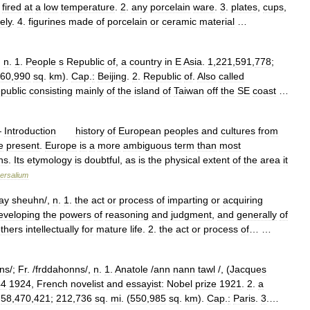
fired
at
a
low
temperature
.
2
.
any
porcelain
ware
.
3
.
plates
,
cups
,
vely
.
4
.
figurines
made
of
porcelain
or
ceramic
material
…
,
n
.
1
.
People
s
Republic
of
,
a
country
in
E
Asia
.
1
,
221
,
591
,
778
;
60
,
990
sq
.
km
).
Cap
.
:
Beijing
.
2
.
Republic
of
.
Also
called
epublic
consisting
mainly
of
the
island
of
Taiwan
off
the
SE
coast
…
—
Introduction
history
of
European
peoples
and
cultures
from
e
present
.
Europe
is
a
more
ambiguous
term
than
most
ns
.
Its
etymology
is
doubtful
,
as
is
the
physical
extent
of
the
area
it
ersalium
ay
sheuhn
/,
n
.
1
.
the
act
or
process
of
imparting
or
acquiring
eveloping
the
powers
of
reasoning
and
judgment
,
and
generally
of
thers
intellectually
for
mature
life
.
2
.
the
act
or
process
of
… …
hns
/;
Fr
. /
frddahonns
/,
n
.
1
.
Anatole
/
ann
nann
tawl
/, (
Jacques
44
1924
,
French
novelist
and
essayist:
Nobel
prize
1921
.
2
.
a
.
58
,
470
,
421
;
212
,
736
sq
.
mi
. (
550
,
985
sq
.
km
).
Cap
.
:
Paris
.
3
.…