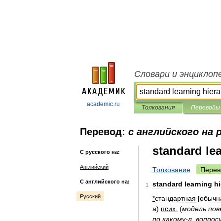
Словари и энциклоп
academic.ru
Толкования
Переводы
Перевод:
с английского на 
standard le
С русского на:
Английский
Толкование
Перев
С английского на:
standard
learning
h
1
Русский
*
стандартная
[
обычн
а
)
псих
.
(
модель
пов
по
какому
-
л
.
вопрос