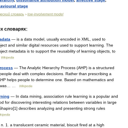
erarchy
,
dissonance
attribution
model
,
affective
stage
,
avioural
stage
ческий
словарь
low
-
involvement
model
>
их
словарях:
adata
—
is
a
data
model
,
usually
encoded
in
XML
,
used
to
ject
and
similar
digital
resources
used
to
support
learning
.
The
bject
metadata
is
to
support
the
reusability
of
learning
objects
,
to
…
Wikipedia
rocess
—
The
Analytic
Hierarchy
Process
(
AHP
)
is
a
structured
people
deal
with
complex
decisions
.
Rather
than
prescribing
a
AHP
helps
people
to
determine
one
.
Based
on
mathematics
and
was
… …
Wikipedia
rning
—
In
data
mining
,
association
rule
learning
is
a
popular
and
od
for
discovering
interesting
relations
between
variables
in
large
Shapiro
[
1
]
describes
analyzing
and
presenting
strong
rules
kipedia
,
n
.
1
.
a
translucent
ceramic
material
,
biscuit
fired
at
a
high