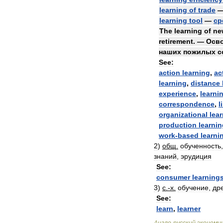
learning
of
trade
learning
tool
—
ср
The
learning
of
ne
retirement
. —
Осв
наших
пожилых
с
See:
action
learning
,
ac
learning
,
distance
experience
,
learni
correspondence
,
l
organizational
lea
production
learnin
work
-
based
learni
2
)
общ
.
обученность
знаний
,
эрудиция
See:
consumer
learning
3
)
с
.-
х
.
обучение
,
др
See:
learn
,
learner