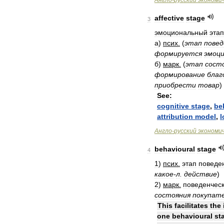
Англо
-
русский
экономи
affective
stage
3
эмоциональный
этап
а
)
псих
.
(
этап
повед
формируется
эмоци
б
)
марк
.
(
этап
сост
формирование
благ
приобрести
товар
)
See:
cognitive
stage
,
be
attribution
model
,
l
Англо
-
русский
экономи
behavioural
stage
4
1
)
псих
.
этап
поведе
какое
-
л
.
действие
)
2
)
марк
.
поведенчес
состояния
покупат
This
facilitates
the
one
behavioural
st