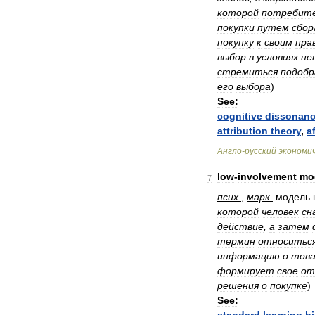
которой
потребит
покупки
путем
сбор
покупку
к
своим
пра
выбор
в
условиях
не
стремиться
подоб
его
выбора
)
See:
cognitive
dissonan
attribution
theory
,
a
Англо
-
русский
экономи
low
-
involvement
mo
7
псих
.
,
марк
.
модель
которой
человек
сн
действие
,
а
затем
термин
относитьс
информацию
о
това
формирует
свое
от
решения
о
покупке
)
See: