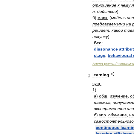
отношение
к
чему
л
л
.
действие
)
б
)
марк
.
(
модель
пов
предлагаемыми
на
решает
,
какой
тов
покупку
)
See:
dissonance
attribu
stage
,
behavioural
Англо
-
русский
экономи
learning
2
сущ
.
1
)
а
)
общ
.
изучение
,
о
навыков
,
получаем
экспериментов
или
б
)
упр
.
обучение
,
на
самостоятельного
continuous
learni
learning
efficiency