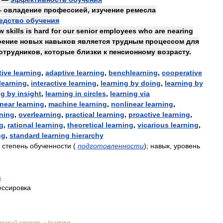
—
овладение
профессией
,
изучение
ремесла
едство
обучения
w
skills
is
hard
for
our
senior
employees
who
are
nearing
оение
новых
навыков
является
трудным
процессом
для
отрудников
,
которые
близки
к
пенсионному
возрасту
.
tive
learning
,
adaptive
learning
,
benchlearning
,
cooperative
learning
,
interactive
learning
,
learning
by
doing
,
learning
by
ng
by
insight
,
learning
in
circles
,
learning
via
inear
learning
,
machine
learning
,
nonlinear
learning
,
rning
,
overlearning
,
practical
learning
,
proactive
learning
,
g
,
rational
learning
,
theoretical
learning
,
vicarious
learning
,
ng
,
standard
learning
hierarchy
,
степень
обученности
(
подготовленности
)
;
навык
,
уровень
s
ессировка