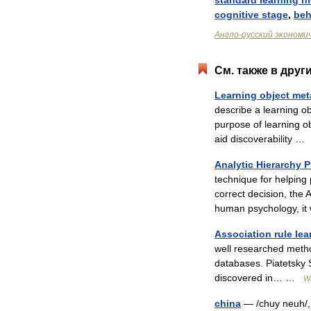
standard
learning
hi
cognitive
stage
,
beh
Англо
-
русский
экономи
См
.
также
в
друг
Learning
object
met
describe
a
learning
ob
purpose
of
learning
o
aid
discoverability
Analytic
Hierarchy
P
technique
for
helping
correct
decision
,
the
human
psychology
,
it
Association
rule
lea
well
researched
meth
databases
.
Piatetsky
discovered
in
… …
Wi
china
— /
chuy
neuh
/