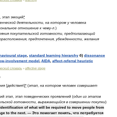
ческий
словарь
learning
>
,
этап
эмоций
*
енческой
деятельности
,
на
котором
у
человека
ональное
отношение
к
чему
-
л
.
)
ояния
покупательской
готовности
,
предполагающий
орасположения
,
предпочтения
,
убежденности
,
желания
havioural
stage
,
standard
learning
hierarchy
б
)
dissonance
ow
-
involvement
model
,
AIDA
,
affect
-
referral
heuristic
ческий
словарь
affective
stage
>
ния
[
действия
\]
*
(
этап
,
на
котором
человек
совершает
кий
этап
,
этап
поведенческих
проявлений
(
один
из
этапов
ельской
готовности
,
выражающийся
в
совершении
покупки
)
identification
of
what
will
be
required
to
move
people
from
age
to
the
next
. —
Это
помогает
понять
,
что
потребуется