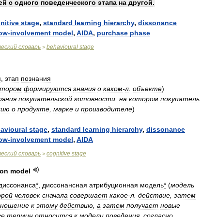
ей
с
одного
поведенческого
этапа
на
другой
.
nitive
stage
,
standard
learning
hierarchy
,
dissonance
ow
-
involvement
model
,
AIDA
,
purchase
phase
ческий
словарь
behavioural
stage
>
п
,
этап
познания
отором
формируются
знания
о
каком
-
л
.
объекте
)
ояния
покупательской
готовности
,
на
котором
покупатель
цию
о
продукте
,
марке
и
производителе
)
avioural
stage
,
standard
learning
hierarchy
,
dissonance
ow
-
involvement
model
,
AIDA
ческий
словарь
cognitive
stage
>
ion
model
диссонанса
*
,
диссонансная
атрибуционная
модель
*
(
модель
орой
человек
сначала
совершает
какое
-
л
.
действие
,
затем
ношение
к
этому
действию
,
а
затем
получает
новые
ге
термин
относится
к
модели
поведения
,
согласно