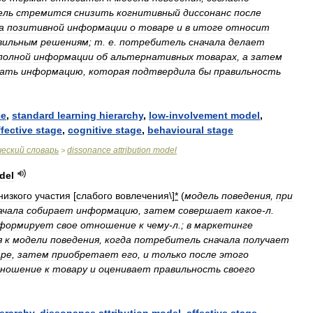
ель
стремится
снизить
когнитивный
диссонанс
после
а
позитивной
информации
о
товаре
и
в
итоге
относит
вильным
решениям
;
т
.
е
.
потребитель
сначала
делает
полной
информации
об
альтернативных
товарах
,
а
затем
рать
информацию
,
которая
подтвердила
бы
правильность
ce
,
standard
learning
hierarchy
,
low
-
involvement
model
,
ffective
stage
,
cognitive
stage
,
behavioural
stage
ческий
словарь
dissonance
attribution
model
>
del
низкого
участия
[
слабого
вовлечения
\]
*
(
модель
поведения
,
при
ачала
собирает
информацию
,
затем
совершает
какое
-
л
.
формирует
свое
отношение
к
чему
-
л
.;
в
маркетинге
я
к
модели
поведения
,
когда
потребитель
сначала
получает
ре
,
затем
приобретает
его
,
и
только
после
этого
ношение
к
товару
и
оценивает
правильность
своего