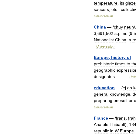
temperature
,
its
glaze
saucers
,
etc
.,
collecti
Universalium
China
— /
chuy
neuh
/
3
,
691
,
502
sq
.
mi
. (
9
,
5
Nationalist
China
.
a
r
Universalium
Europe
,
history
of
prehistoric
times
to
th
geographic
expressio
designates
.… …
Univ
education
— /
ej
oo
k
general
knowledge
,
d
preparing
oneself
or
o
Universalium
France
— /
frans
,
fra
Anatole
Thibault
),
18
republic
in
W
Europe