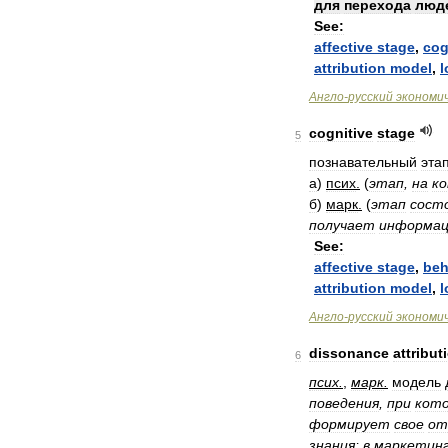
для
перехода
люд
See:
affective
stage
,
cog
attribution
model
,
l
Англо
-
русский
экономи
cognitive
stage
5
познавательный
эта
а
)
псих
.
(
этап
,
на
к
б
)
марк
.
(
этап
сост
получает
информа
See:
affective
stage
,
beh
attribution
model
,
l
Англо
-
русский
экономи
dissonance
attribut
6
псих
.
,
марк
.
модель
поведения
,
при
кот
формирует
свое
от
знания
;
в
маркетин