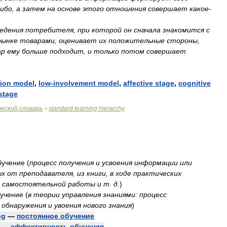
ибо
,
а
затем
на
основе
этого
отношения
совершает
какое
-
едения
потребителя
,
при
которой
он
сначала
знакомится
с
рынке
товарами
,
оценивает
их
положительные
стороны
,
ар
ему
больше
подходит
,
и
только
потом
совершает
tion
model
,
low
-
involvement
model
,
affective
stage
,
cognitive
stage
ческий
словарь
standard
learning
hierarchy
>
бучение
(
процесс
получения
и
усвоения
информации
или
ых
от
преподавателя
,
из
книги
,
в
ходе
практических
самостоятельной
работы
и
т
.
д
.
)
учение
(
в
теории
управления
знаниями:
процесс
обнаружения
и
увоения
нового
знания
)
ng
—
постоянное
обучение
—
эффективность
обучения